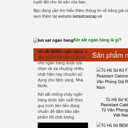
tuyệt đối cho tài sản của bạn.
Bạn đang cần tìm hiểu thêm thông tin về bảng giá 
xem thêm tại website
ketsatcaocap.vn
Két sắt ngân hàng là gì?
két sắt BEMC ngân hàng
là
Sản phẩm m
sản phẩm két sắt sử dụng
cho ngân hàng được lựa
chọn và ưa chuộng nhiều
nhất hiện nay chuyên sử
dụng cho tiệm vàng, Nhà
Nước.
Két sắt chống cháy ngân
Tủ Hồ Sơ K3
hàng được sản xuất theo
Resistant Cab
quy trình tiên tiến đúng
Tủ Văn Phòng
chuẩn để đảm bảo sản
Việt N
phẩm tốt chất lượng