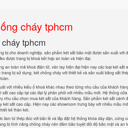
hống cháy tphcm
g cháy tphcm
ng bị cho doanh nghiệp. sản phẩm két sắt bảo mật được sản xuất với 
ko được trang bị khoá kết hợp an toàn và hiện đại.
g an toàn mã khoá điện tử, vân tay hiện đại hiện nay các loại két sắt 
trang bị sử dụng. két chống cháy với thiết kế và sản xuất bằng sắt thé
toàn.
ất với nhiều kiểu ổ khoá khác nhau theo từng nhu cầu của khách hàn
t sắt cao cấp tại các đại lý phân phối với nhiều mẫu mới. Hệ thống cử
c vụ nhu cầu chọn mua két sắt của khách hàng. Sản phẩm két sắt cánh 
y két sắt cao cấp. Hiện nay các showroom trưng bày với nhiều mẫu mớ
hiết kế thân két.
 làm từ thép đúc với bản lề và lắp đặt hệ thống khóa dày dặn, cứng c
trang bị tính năng chống cháy nên đảm bảo tuyệt đối độ bảo mật và an 