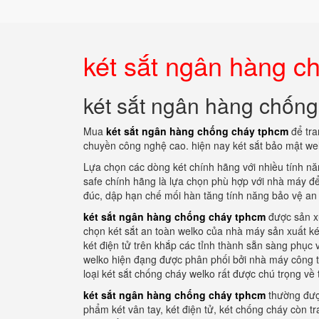
két sắt ngân hàng c
két sắt ngân hàng chốn
Mua
két sắt ngân hàng chống cháy tphcm
để tra
chuyền công nghệ cao. hiện nay két sắt bảo mật wel
Lựa chọn các dòng két chính hãng với nhiều tính năn
safe chính hãng là lựa chọn phù hợp với nhà máy để 
đúc, dập hạn chế mối hàn tăng tính năng bảo vệ an 
két sắt ngân hàng chống cháy tphcm
được sản xu
chọn két sắt an toàn welko của nhà máy sản xuất ké
két điện tử trên khắp các tỉnh thành sẵn sàng phụ
welko hiện đạng được phân phối bởi nhà máy công t
loại két sắt chống cháy welko rất được chú trọng về t
két sắt ngân hàng chống cháy tphcm
thường được
phẩm két vân tay, két điện tử, két chống cháy còn 