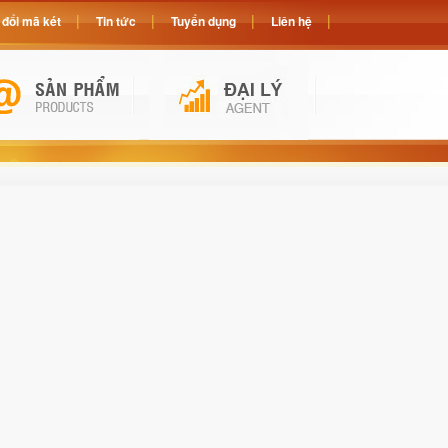
đổi mã két
Tin tức
Tuyển dụng
Liên hệ