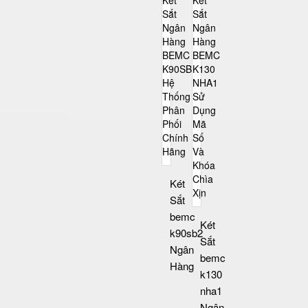
Két
Sắt
bemc
Két
k90sb2
Sắt
Ngân
bemc
Hàng
k130
nha1
Ngân