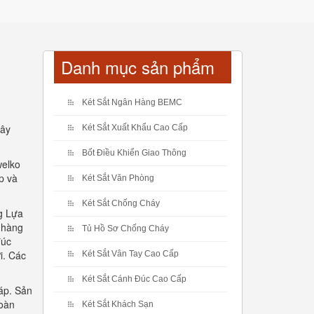
Danh mục sản phẩm
Két Sắt Ngân Hàng BEMC
dây
Két Sắt Xuất Khẩu Cao Cấp
Bốt Điều Khiển Giao Thông
welko
p và
Két Sắt Văn Phòng
Két Sắt Chống Cháy
g Lựa
a hàng
Tủ Hồ Sơ Chống Cháy
đúc
i. Các
Két Sắt Vân Tay Cao Cấp
Két Sắt Cánh Đúc Cao Cấp
áp. Sản
toàn
Két Sắt Khách Sạn