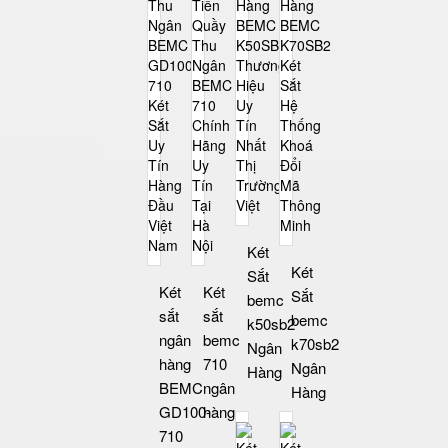
Két
Két
Sắt
Két
Két
Sắt
bemc
sắt
sắt
bemc
k50sb2
ngân
bemc
k70sb2
Ngân
hàng
710
Ngân
Hàng
BEMC
ngân
Hàng
GD100-
hàng
710