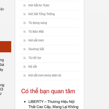
Két Sắt An Toàn
oặc
Két Sắt Tổng Thống
Tủ đựng súng
Tủ Bảo Mật
Két sắt mini
Giường Sắt
Tủ Hồ Sơ
Kệ sắt
Két sắt mini khóa điện tử
ãng
Có thể bạn quan tâm
K3
ừ
LIBERTY – Thương Hiệu Nội
Thất Cao Cấp, Mang Lại Không