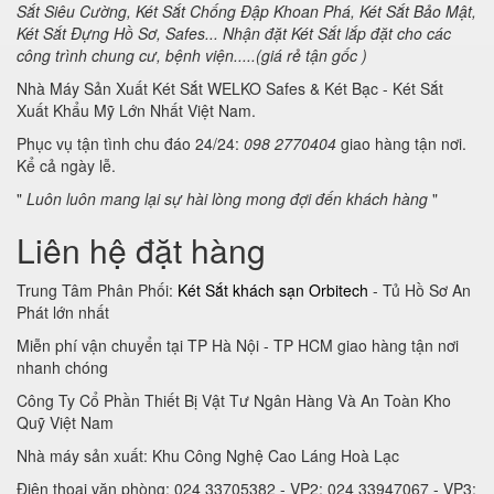
Sắt Siêu Cường, Két Sắt Chống Đập Khoan Phá, Két Sắt Bảo Mật,
Két Sắt Đựng Hồ Sơ, Safes... Nhận đặt Két Sắt lắp đặt cho các
công trình chung cư, bệnh viện.....(giá rẻ tận gốc )
Nhà Máy Sản Xuất Két Sắt WELKO Safes & Két Bạc - Két Sắt
Xuất Khẩu Mỹ Lớn Nhất Việt Nam.
Phục vụ tận tình chu đáo 24/24:
098 2770404
giao hàng tận nơi.
Kể cả ngày lễ.
"
Luôn luôn mang lại sự hài lòng mong đợi đến khách hàng
"
Liên hệ đặt hàng
Trung Tâm Phân Phối:
Két Sắt khách sạn Orbitech
- Tủ Hồ Sơ An
Phát lớn nhất
Miễn phí vận chuyển tại TP Hà Nội - TP HCM giao hàng tận nơi
nhanh chóng
Công Ty Cổ Phần Thiết Bị Vật Tư Ngân Hàng Và An Toàn Kho
Quỹ Việt Nam
Nhà máy sản xuất: Khu Công Nghệ Cao Láng Hoà Lạc
Điện thoại văn phòng: 024 33705382 - VP2: 024 33947067 - VP3: