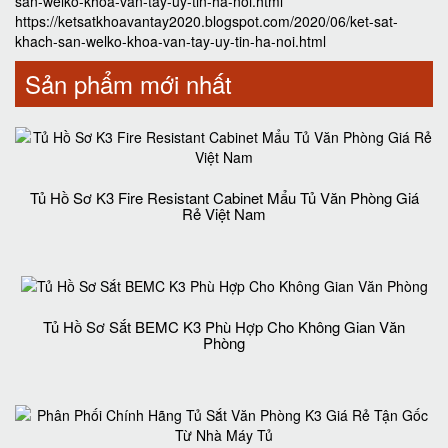
san-welko-khoa-van-tay-uy-tin-ha-noi.html
https://ketsatkhoavantay2020.blogspot.com/2020/06/ket-sat-
khach-san-welko-khoa-van-tay-uy-tin-ha-noi.html
Sản phẩm mới nhất
Tủ Hồ Sơ K3 Fire Resistant Cabinet Mẩu Tủ Văn Phòng Giá
Rẻ Việt Nam
Tủ Hồ Sơ Sắt BEMC K3 Phù Hợp Cho Không Gian Văn
Phòng