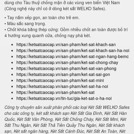
dùng cho Tàu thuỷ chống mặn ở các vùng ven biển Việt Nam
(Công nghệ này chỉ có ở dòng két sắt WELKO Safes).
• Tay nắm xếp gọn, an toàn cho trẻ em.
• Màu sắc sang trọng.
• Chốt khóa bằng thép cứng: Gồm nhiều chốt an toàn được bố trí
4 hướng xung quanh cửa, chống nạy phá két.
https://ketsatcaocap.vn/san-pham/ket-sat-khach-san
https://ketsatcaocap.vn/san-pham/ket-sat-khach-san-ha-noi
https://ketsatcaocap.vn/san-pham/ket-sat-ngan-hang-bemc
https://ketsatcaocap.vn/san-pham/ket-sat-chong-chay
https://ketsatcaocap.vn/san-pham/ket-sat-van-phong
https://ketsatcaocap.vn/san-pham/ket-sat-sai-gon
https://ketsatcaocap.vn/san-pham/ket-sat-mini
https://ketsatcaocap.vn/san-pham/ket-sat-ha-noi
https://ketsatcaocap.vn/san-pham/ket-sat
https://ketsatcaocap.vn/tin-tuc/gia-ket-sat-o-ha-noi
Công ty chuyên sản xuất phân phối các loại Két Sắt WELKO Safes
cho các công ty, két sắt khách sạn Két Sắt Gia Đình, Két Sắt Hàn
Quốc, Két Sắt Văn Phòng, Két Sắt Chống Cháy, Két Sắt Mini, Két
Sắt Thu Ngân, Két Sắt Thả Tiền Quầy Thu Ngân, Két Sắt khách
sạn, Két sắt ngân hàng, Két Sắt Cánh Đúc, Két Sắt An Toàn, Két