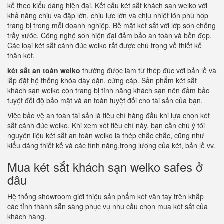
kế theo kiểu dáng hiện đại. Kết cấu két sắt khách sạn welko với
khả năng chịu va đập lớn, chịu lực lớn và chịu nhiệt lớn phù hợp
trang bị trong mỗi doanh nghiệp. Bề mặt két sắt với lớp sơn chống
trầy xước. Công nghệ sơn hiện đại đảm bảo an toàn và bền đẹp.
Các loại két sắt cánh đúc welko rất được chú trọng về thiết kế
thân két.
két sắt an toàn welko
thường được làm từ thép đúc với bản lề và
lắp đặt hệ thống khóa dày dặn, cứng cáp. Sản phẩm két sắt
khách sạn welko còn trang bị tính năng khách sạn nên đảm bảo
tuyệt đối độ bảo mật và an toàn tuyệt đối cho tài sản của bạn.
Việc bảo vệ an toàn tài sản là tiêu chí hàng đầu khi lựa chọn két
sắt cánh đúc welko. Khi xem xét tiêu chí này, bạn cần chú ý tới
nguyên liệu két sắt an toàn welko là thép chắc chắc, cũng như
kiểu dáng thiết kế và các tính năng,trọng lượng của két, bản lề vv.
Mua két sắt khách sạn welko safes ở
đâu
Hệ thống showroom giới thiệu sản phẩm két vân tay trên khắp
các tỉnh thành sẵn sàng phục vụ nhu cầu chọn mua két sắt của
khách hàng.