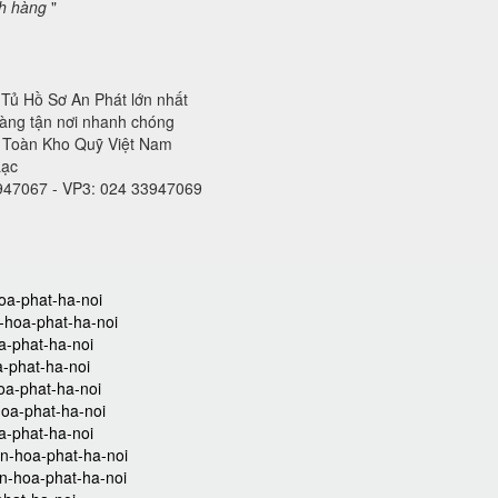
ch hàng
"
 Tủ Hồ Sơ An Phát lớn nhất
hàng tận nơi nhanh chóng
n Toàn Kho Quỹ Việt Nam
Lạc
3947067 - VP3: 024 33947069
hoa-phat-ha-noi
n-hoa-phat-ha-noi
oa-phat-ha-noi
a-phat-ha-noi
hoa-phat-ha-noi
hoa-phat-ha-noi
a-phat-ha-noi
an-hoa-phat-ha-noi
an-hoa-phat-ha-noi