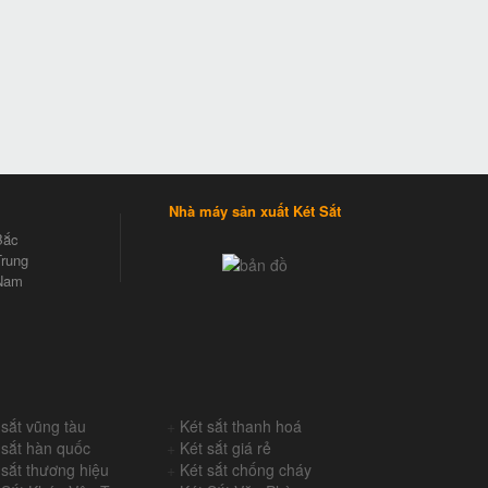
Nhà máy sản xuất Két Sắt
Bắc
rung
Nam
 sắt vũng tàu
+
Két sắt thanh hoá
 sắt hàn quốc
+
Két sắt giá rẻ
 sắt thương hiệu
+
Két sắt chống cháy