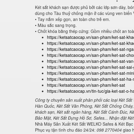
Két sắt khách sạn được phủ bởi các lớp sơn dày, bó
dùng cho Tàu thuỷ chống mặn ở các vùng ven biển 
• Tay nắm xếp gọn, an toàn cho trẻ em.
• Màu sắc sang trọng.
• Chốt khóa bằng thép cứng: Gồm nhiều chốt an toà
https://ketsatcaocap.vn/san-pham/ket-sat-kh
https://ketsatcaocap.vn/san-pham/ket-sat-kh
https://ketsatcaocap.vn/san-pham/ket-sat-n
https://ketsatcaocap.vn/san-pham/ket-sat-ch
https://ketsatcaocap.vn/san-pham/ket-sat-va
https://ketsatcaocap.vn/san-pham/ket-sat-sai
https://ketsatcaocap.vn/san-pham/ket-sat-min
https://ketsatcaocap.vn/san-pham/ket-sat-ha-
https://ketsatcaocap.vn/san-pham/ket-sat
https://ketsatcaocap.vn/tin-tuc/gia-ket-sat-o-h
Công ty chuyên sản xuất phân phối các loại Két Sắt
Hàn Quốc, Két Sắt Văn Phòng, Két Sắt Chống Cháy, 
khách sạn, Két sắt ngân hàng, Két Sắt Cánh Đúc, K
Bảo Mật, Két Sắt Đựng Hồ Sơ, Safes... Nhận đặt Két S
Nhà Máy Sản Xuất Két Sắt WELKO Safes & Két Bạc 
Phục vụ tận tình chu đáo 24/24:
098 2770404
giao h