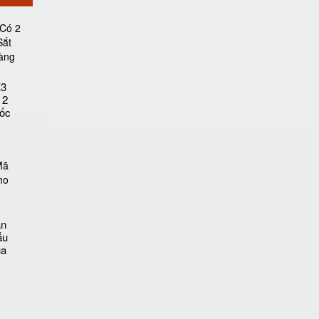
K3
 2
ốc
ăn
ẫu
ua