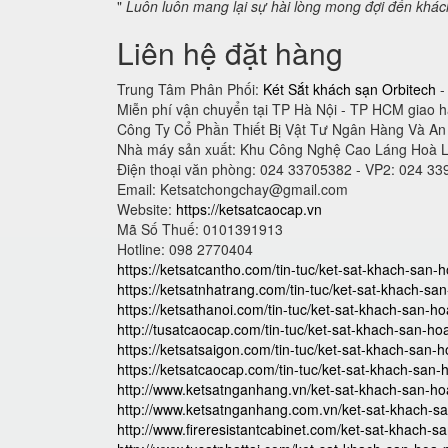
"
Luôn luôn mang lại sự hài lòng mong đợi đến khá
Liên hệ đặt hàng
Trung Tâm Phân Phối:
Két Sắt khách sạn Orbitech
-
Miễn phí vận chuyển tại TP Hà Nội - TP HCM giao 
Công Ty Cổ Phần Thiết Bị Vật Tư Ngân Hàng Và A
Nhà máy sản xuất: Khu Công Nghệ Cao Láng Hoà 
Điện thoại văn phòng: 024 33705382 - VP2: 024 3
Email:
Ketsatchongchay@gmail.com
Website:
https://ketsatcaocap.vn
Mã Số Thuế: 0101391913
Hotline: 098 2770404
https://ketsatcantho.com/tin-tuc/ket-sat-khach-san-
https://ketsatnhatrang.com/tin-tuc/ket-sat-khach-sa
https://ketsathanoi.com/tin-tuc/ket-sat-khach-san-h
http://tusatcaocap.com/tin-tuc/ket-sat-khach-san-ho
https://ketsatsaigon.com/tin-tuc/ket-sat-khach-san-
https://ketsatcaocap.com/tin-tuc/ket-sat-khach-san-
http://www.ketsatnganhang.vn/ket-sat-khach-san-ho
http://www.ketsatnganhang.com.vn/ket-sat-khach-s
http://www.fireresistantcabinet.com/ket-sat-khach-s