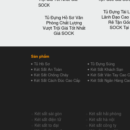
Tủ Đựng Tài L
Lãnh Đạo Cao
Tủ Đựng Hồ Sơ Văn
Rẻ Tận Gố
Phòng Chất Lượng
SOCK Tại
Vượt Trội Giá Tốt Nhất
Giá SOCK
Sản phẩm
Tủ Hồ Sơ
Tủ Đựng Súng
Két Sắt An Toàn
Két Sắt Khách Sạn
Két Sắt Chống Cháy
Két Sắt Vân Tay Cao 
Két Sắt Cách Đúc Cao Cấp
Két Sắt Ngân Hàng Ca
+
Két sắt sài gòn
+
Két sắt hải phòng
+
Két sắt điện tử
+
Két sắt hà nội
+
Két sắt to đại
+
Két sắt công ty