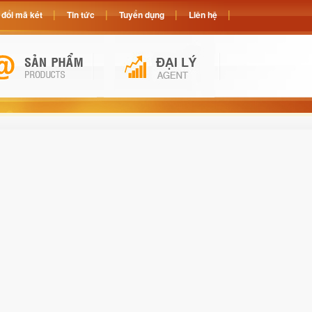
đổi mã két
Tin tức
Tuyển dụng
Liên hệ