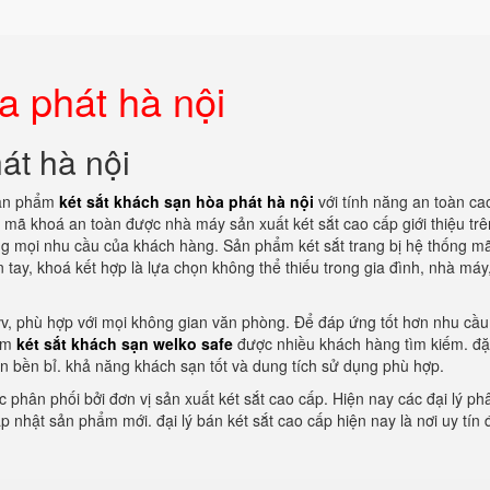
a phát hà nội
át hà nội
 sản phẩm
két sắt khách sạn hòa phát hà nội
với tính năng an toàn ca
g mã khoá an toàn được nhà máy sản xuất két sắt cao cấp giới thiệu trên
ứng mọi nhu cầu của khách hàng. Sản phẩm két sắt trang bị hệ thống m
 tay, khoá kết hợp là lựa chọn không thể thiếu trong gia đình, nhà máy
 vv, phù hợp với mọi không gian văn phòng. Để đáp ứng tốt hơn nhu cầu
hẩm
két sắt khách sạn welko safe
được nhiều khách hàng tìm kiếm. đ
oàn bền bỉ. khả năng khách sạn tốt và dung tích sử dụng phù hợp.
phân phối bởi đơn vị sản xuất két sắt cao cấp. Hiện nay các đại lý ph
ập nhật sản phẩm mới. đại lý bán két sắt cao cấp hiện nay là nơi uy tín