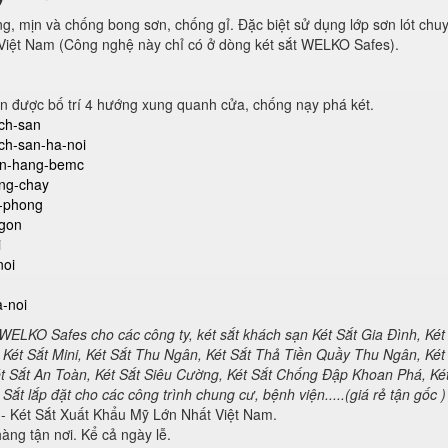
ng, mịn và chống bong sơn, chống gỉ. Đặc biệt sử dụng lớp sơn lót chu
Việt Nam (Công nghệ này chỉ có ở dòng két sắt WELKO Safes).
n được bố trí 4 hướng xung quanh cửa, chống nạy phá két.
ach-san
ach-san-ha-noi
gan-hang-bemc
ong-chay
n-phong
-gon
i
noi
a-noi
 WELKO Safes cho các công ty, két sắt khách sạn Két Sắt Gia Đình, Két
Két Sắt Mini, Két Sắt Thu Ngân, Két Sắt Thả Tiền Quầy Thu Ngân, Két
ét Sắt An Toàn, Két Sắt Siêu Cường, Két Sắt Chống Đập Khoan Phá, Ké
ắt lắp đặt cho các công trình chung cư, bệnh viện.....(giá rẻ tận gốc )
- Két Sắt Xuất Khẩu Mỹ Lớn Nhất Việt Nam.
àng tận nơi. Kể cả ngày lễ.