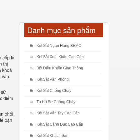
Danh mục sản phẩm
Két Sắt Ngân Hàng BEMC
o cấp là
Két Sắt Xuất Khẩu Cao Cấp
 thị
Bốt Điều Khiển Giao Thông
ã khoá
, văn
Két Sắt Văn Phòng
Két Sắt Chống Cháy
 sử
ặc điểm
Tủ Hồ Sơ Chống Cháy
ân phối
Két Sắt Vân Tay Cao Cấp
 để bạn
Két Sắt Cánh Đúc Cao Cấp
Két Sắt Khách Sạn