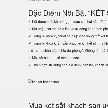
Đặc Điểm Nỗi Bật "KÉT
✔ Két được thiết kế nhỏ gọn, màu sắc hài hòa “Toàn 
✔ Khi nhập sai mã số 3 lần và tự động khóa bàn ph
✔ Trang bị khóa kỹ thuật số giúp việc đóng mở két t
✔ Trang bị khóa khẩn cấp phục vụ khi hết pin mà k
+ 01 chìa khẩn cấp “chìa dự phòng”. Không tốn bất k
✔ Mỗi két sắt đều có mastercode.
✔ Thích hợp sử dụng cho gia đình, căn hộ, khách s
Mua két sắt khách sạn u