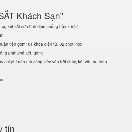
 SẮT Khách Sạn"
bộ két sắt sơn tĩnh điện chống trầy xước”
ím.
huận tiện gồm: 01 khóa điện tử, 02 chốt inox
hông phải phá két, gồm:
ỳ chi phí nào mà công việc vẫn trôi chảy, két vẫn an toàn..
ạn.
y tín