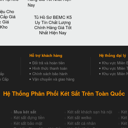
iệu Cho
 Cấp Giá
Tủ Hồ Sơ BEMC K5
c Giá
Uy Tín Chất Lượng
 Kho
Chính Hãng Giá Tốt
Nhất Hiện Nay
Hỗ trợ khách hàng
Hệ thống đại lý
Đổi trả và hoàn tiền
Khu vực Miền 
Hình thức thanh toán
Khu vực Miền T
Cấp
Chính sách bảo hành
Khu vực Miền 
o Cấp
Vận chuyển và giao hàng
Hệ Thống Phân Phối Két Sắt Trên Toàn Quốc
+
Mua két sắt
+
Két sắt khách sạn hà nội
+
Két
+
Két sắt đựng tiền
+
Két sắt welko
+
Két
+
Két sắt bảo mật
+
Két sắt cá nhân
+
Két