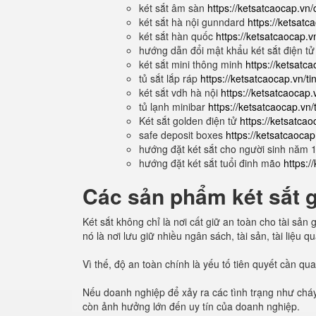
két sắt âm sàn
https://ketsatcaocap.vn/
két sắt hà nội gunndard
https://ketsatc
két sắt hàn quốc
https://ketsatcaocap.v
hướng dẫn đổi mật khẩu két sắt điện t
két sắt mini thông minh
https://ketsatc
tủ sắt lắp ráp
https://ketsatcaocap.vn/ti
két sắt vdh hà nội
https://ketsatcaocap.v
tủ lạnh minibar
https://ketsatcaocap.vn/
Két sắt golden điện tử
https://ketsatcao
safe deposit boxes
https://ketsatcaoca
hướng đặt két sắt cho người sinh năm
hướng đặt két sắt tuổi đinh mão
https:/
Các sản phẩm két sắt gi
Két sắt không chỉ là nơi cất giữ an toàn cho tài sả
nó là nơi lưu giữ nhiều ngân sách, tài sản, tài liệu 
Vì thế, độ an toàn chính là yếu tố tiên quyết cần q
Nếu doanh nghiệp để xảy ra các tình trạng như cháy
còn ảnh hưởng lớn đến uy tín của doanh nghiệp.