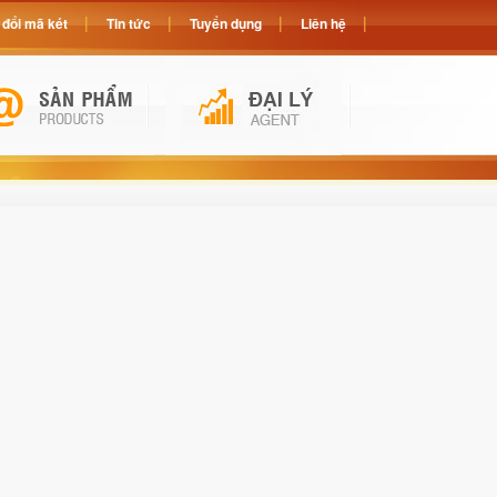
đổi mã két
Tin tức
Tuyển dụng
Liên hệ