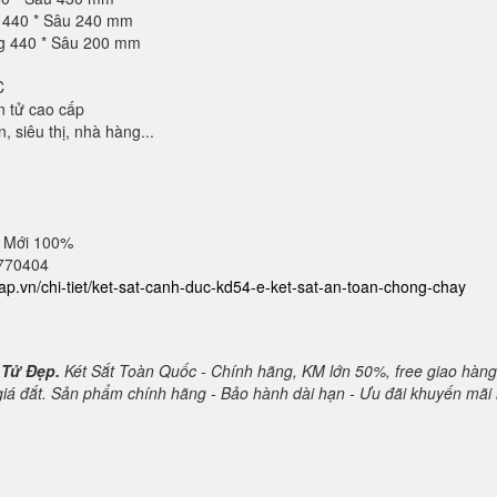
g 440 * Sâu 240 mm
ng 440 * Sâu 200 mm
C
n tử cao cấp
 siêu thị, nhà hàng...
 Mới 100%
2770404
cap.vn/chi-tiet/ket-sat-canh-duc-kd54-e-ket-sat-an-toan-chong-chay
 Tử Đẹp.
Két Sắt Toàn Quốc - Chính hãng, KM lớn 50%, free giao hàng
 giá đắt. Sản phẩm chính hãng - Bảo hành dài hạn - Ưu đãi khuyến mãi 