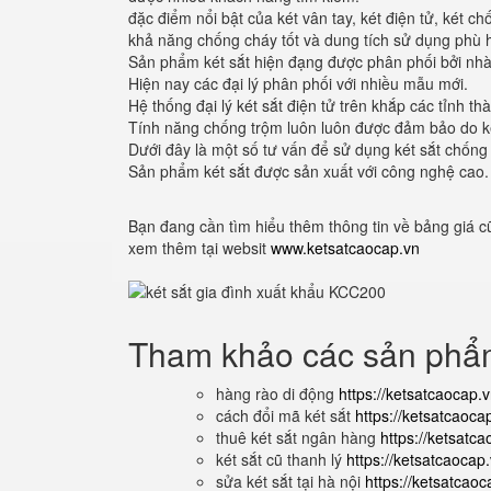
đặc điểm nổi bật của két vân tay, két điện tử, két ch
khả năng chống cháy tốt và dung tích sử dụng phù 
Sản phẩm két sắt hiện đạng được phân phối bởi nhà
Hiện nay các đại lý phân phối với nhiều mẫu mới.
Hệ thống đại lý két sắt điện tử trên khắp các tỉnh 
Tính năng chống trộm luôn luôn được đảm bảo do ké
Dưới đây là một số tư vấn để sử dụng két sắt chống 
Sản phẩm két sắt được sản xuất với công nghệ cao
Bạn đang cần tìm hiểu thêm thông tin về bảng giá 
xem thêm tại websit
www.ketsatcaocap.vn
Tham khảo các sản ph
hàng rào di động
https://ketsatcaocap.
cách đổi mã két sắt
https://ketsatcaoca
thuê két sắt ngân hàng
https://ketsatca
két sắt cũ thanh lý
https://ketsatcaocap.
sửa két sắt tại hà nội
https://ketsatcaoca