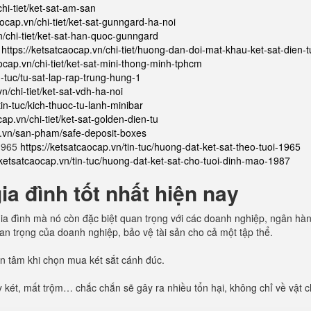
chi-tiet/ket-sat-am-san
aocap.vn/chi-tiet/ket-sat-gunngard-ha-noi
n/chi-tiet/ket-sat-han-quoc-gunngard
ử
https://ketsatcaocap.vn/chi-tiet/huong-dan-doi-mat-khau-ket-sat-dien-t
aocap.vn/chi-tiet/ket-sat-mini-thong-minh-tphcm
n-tuc/tu-sat-lap-rap-trung-hung-1
n/chi-tiet/ket-sat-vdh-ha-noi
tin-tuc/kich-thuoc-tu-lanh-minibar
cap.vn/chi-tiet/ket-sat-golden-dien-tu
p.vn/san-pham/safe-deposit-boxes
 1965
https://ketsatcaocap.vn/tin-tuc/huong-dat-ket-sat-theo-tuoi-1965
/ketsatcaocap.vn/tin-tuc/huong-dat-ket-sat-cho-tuoi-dinh-mao-1987
a đình tốt nhất hiện nay
n gia đình mà nó còn đặc biệt quan trọng với các doanh nghiệp, ngân hà
quan trọng của doanh nghiệp, bảo vệ tài sản cho cả một tập thể.
uan tâm khi chọn mua két sắt cánh đúc.
 két, mất trộm… chắc chắn sẽ gây ra nhiều tổn hại, không chỉ về vật 