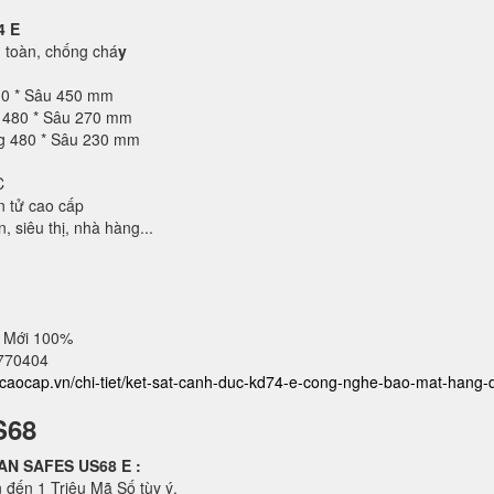
4 E
toàn, chống chá
y
10 * Sâu 450 mm
g 480 * Sâu 270 mm
ng 480 * Sâu 230 mm
C
n tử cao cấp
 siêu thị, nhà hàng...
 Mới 100%
2770404
atcaocap.vn/chi-tiet/ket-sat-canh-duc-kd74-e-cong-nghe-bao-mat-hang-
S68
ICAN SAFES US68 E
:
 đến 1 Triệu Mã Số tùy ý.