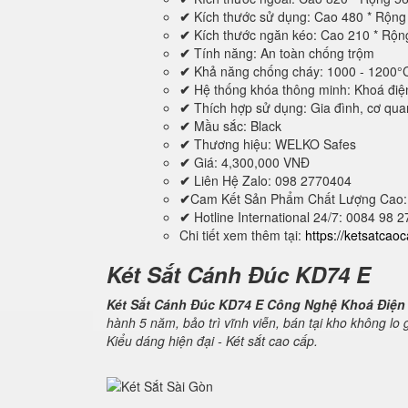
✔
Kích thước sử dụng: Cao 480 * Rộn
✔
Kích thước ngăn kéo: Cao 210 * Rộ
✔
Tính năng: An toàn chống trộm
✔
Khả năng chống cháy: 1000 - 1200°
✔
Hệ thống khóa thông minh: Khoá điệ
✔
Thích hợp sử dụng: Gia đình, cơ quan,
✔
Mầu sắc: Black
✔
Thương hiệu: WELKO Safes
✔
Giá: 4,300,000 VNĐ
✔
Liên Hệ Zalo: 098 2770404
✔
Cam Kết Sản Phẩm Chất Lượng Cao:
✔
Hotline International 24/7: 0084 98 
Chi tiết xem thêm tại:
https://ketsatcao
Két Sắt Cánh Đúc KD74 E
Két Sắt Cánh Đúc KD74 E Công Nghệ Khoá Điện
hành 5 năm, bảo trì vĩnh viễn, bán tại kho không lo
Kiểu dáng hiện đại - Két sắt cao cấp.