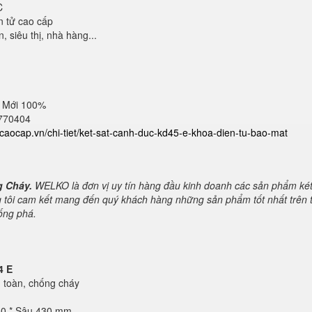
C
n tử cao cấp
 siêu thị, nhà hàng...
 Mới 100%
2770404
atcaocap.vn/chi-tiet/ket-sat-canh-duc-kd45-e-khoa-dien-tu-bao-mat
g Cháy.
WELKO là đơn vị uy tín hàng đầu kinh doanh các sản phẩm ké
 tôi cam kết mang đến quý khách hàng những sản phẩm tốt nhất trên t
hống phá.
4 E
toàn, chống cháy
60 * Sâu 430 mm