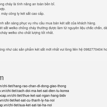
ống cháy là tính năng an toàn bền bỉ.
hợp.
 máy công ty két sắt cao cấp.
thành sẵn sàng phục vụ nhu cầu mua bán két sắt của khách hàng.
t sắt welko chống cháy thường được làm từ nguyên liệu chắc chắn, d
cháy welko cho chất lượng tốt nhất.
.
cũng như các sản phẩm két sắt mới nhất vui lòng liên hệ 0982770404 h
ẩm
vn/chi-tiet/hang-rao-chan-di-dong-giao-thong
p.vn/chi-tiet/cach-doi-ma-ket-sat-dien-tu-korea
ocap.vn/chi-tiet/thue-ket-sat-ngan-hang-bidv
vn/chi-tiet/ket-sat-cu-thanh-ly-ha-noi
p.vn/chi-tiet/sua-ket-sat-tai-ha-noi