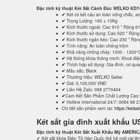
Đặc tính kỹ thuật
Két Sắt Cánh Đúc WELKO KD7
✔
Két có kết cấu an toàn vững chắc, an 
✔
Trọng Lượng: 160 ± 10Kg
✔
Kích thước ngoài: Cao 910 * Rộng 6
✔
Kích thước sử dụng: Cao 520 * Rộn
✔
Kích thước ngăn kéo: Cao 230 * Rộ
✔
Tính năng: An toàn chống trộm
✔
Khả năng chống cháy: 1000 - 1200°
✔
Hệ thống khóa thông minh: Khoá điệ
✔
Thích hợp sử dụng: Gia đình, cơ quan,
✔
Mầu sắc: Black
✔
Thương hiệu: WELKO Safes
✔
Giá: 5,100,000 VNĐ
✔
Liên Hệ Zalo: 098 2770404
✔
Cam Kết Sản Phẩm Chất Lượng Cao:
✔
Hotline International 24/7: 0084 98 
Chi tiết sản phẩm xem tại:
https://kets
Két sắt gia đình xuất khẩu U
Đặc tính kỹ thuật Két Sắt Xuất Khẩu Mỹ AMER
✔ Két sắt khóa Điện Tử Hàn Quốc thế hệ mới cài lên