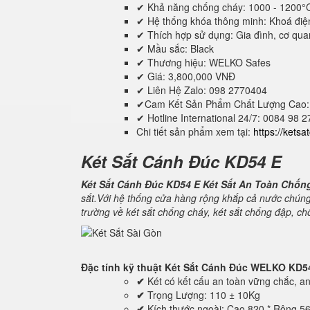
✔ Khả năng chống cháy: 1000 - 1200°
✔ Hệ thống khóa thông minh: Khoá điệ
✔ Thích hợp sử dụng: Gia đình, cơ quan,
✔ Mầu sắc: Black
✔ Thương hiệu: WELKO Safes
✔ Giá: 3,800,000 VNĐ
✔ Liên Hệ Zalo: 098 2770404
✔Cam Kết Sản Phẩm Chất Lượng Cao:
✔ Hotline International 24/7: 0084 98 
Chi tiết sản phẩm xem tại:
https://kets
Két Sắt Cánh Đúc KD54 E
Két Sắt Cánh Đúc KD54 E Két Sắt An Toàn Chốn
sắt.Với hệ thống cửa hàng rộng khắp cả nước chúng
trường về két sắt chống cháy, két sắt chống đập, c
Đặc tính kỹ thuật
Két Sắt Cánh Đúc WELKO KD5
✔
Két có kết cấu an toàn vững chắc, an 
✔
Trọng Lượng: 110 ± 10Kg
✔
Kích thước ngoài: Cao 820 * Rộng 5