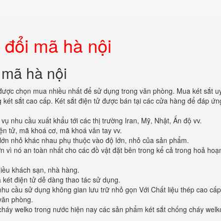
á đổi mã hà nội
i mã hà nội
ược chọn mua nhiều nhất để sử dụng trong văn phòng. Mua két sắt uy 
két sắt cao cấp. Két sắt điện tử được bán tại các cửa hàng để đáp ứn
 nhu cầu xuất khẩu tới các thị trường Iran, Mỹ, Nhật, Ấn độ vv.
iện tử, mã khoá cơ, mã khoá vân tay vv.
lớn nhỏ khác nhau phụ thuộc vào độ lớn, nhỏ của sản phẩm.
vì nó an toàn nhất cho các đồ vật đặt bên trong kể cả trong hoả hoạ
hiều khách sạn, nhà hàng.
két điện tử dễ dàng thao tác sử dụng.
hu cầu sử dụng không gian lưu trữ nhỏ gọn Với Chất liệu thép cao cấ
 văn phòng.
cháy welko trong nước hiện nay các sản phẩm két sắt chống cháy welk