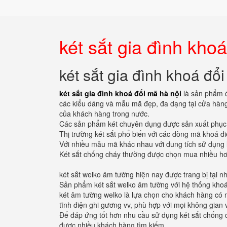
két sắt gia đình kho
két sắt gia đình khoá đổ
két sắt gia đình khoá đổi mã hà nội
là sản phẩm đ
các kiểu dáng và mẫu mã đẹp, đa dạng tại cửa hàng 
của khách hàng trong nước.
Các sản phẩm két chuyên dụng được sản xuất phục vụ
Thị trường két sắt phổ biến với các dòng mã khoá đ
Với nhiều mẫu mã khác nhau với dung tích sử dụng 
Két sắt chống cháy thường được chọn mua nhiều hơn 
két sắt welko âm tường hiện nay được trang bị tại n
Sản phẩm két sắt welko âm tường với hệ thống khoá 
két âm tường welko là lựa chọn cho khách hàng có n
tĩnh điện ghi gương vv, phù hợp với mọi không gian
Để đáp ứng tốt hơn nhu cầu sử dụng két sắt chống 
được nhiều khách hàng tìm kiếm.