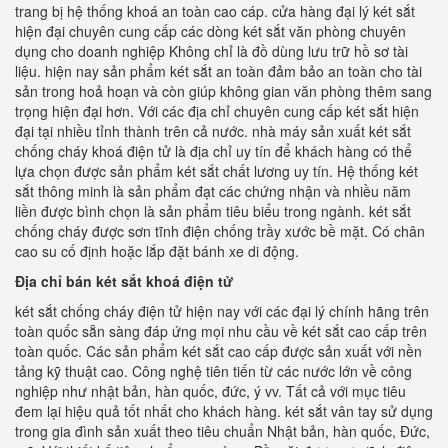
trang bị hệ thống khoá an toàn cao cáp. cửa hàng đại lý két sắt
hiện đại chuyên cung cấp các dòng két sắt văn phòng chuyên
dụng cho doanh nghiệp Không chỉ là đồ dùng lưu trữ hồ sơ tài
liệu. hiện nay sản phẩm két sắt an toàn đảm bảo an toàn cho tài
sản trong hoả hoạn và còn giúp không gian văn phòng thêm sang
trọng hiện đại hơn. Với các địa chỉ chuyên cung cấp két sắt hiện
đại tại nhiều tỉnh thành trên cả nước. nhà máy sản xuất két sắt
chống cháy khoá điện tử là địa chỉ uy tín để khách hàng có thể
lựa chọn được sản phẩm két sắt chất lương uy tín. Hệ thống két
sắt thông minh là sản phẩm đạt các chứng nhận và nhiều năm
liền được bình chọn là sản phẩm tiêu biểu trong ngành. két sắt
chống cháy được sơn tĩnh điện chống trầy xước bề mặt. Có chân
cao su cố định hoặc lắp đặt bánh xe di động.
Địa chỉ bán két sắt khoá điện tử
két sắt chống cháy điện tử hiện nay với các đại lý chính hãng trên
toàn quốc sẵn sàng đáp ứng mọi nhu cầu về két sắt cao cấp trên
toàn quốc. Các sản phẩm két sắt cao cấp được sản xuất với nền
tảng kỹ thuật cao. Công nghệ tiên tiến từ các nước lớn về công
nghiệp như nhật bản, hàn quốc, đức, ý vv. Tất cả với mục tiêu
đem lại hiệu quả tốt nhất cho khách hàng. két sắt vân tay sử dụng
trong gia đình sản xuất theo tiêu chuẩn Nhật bản, hàn quốc, Đức,