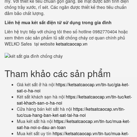
mỹ. Với thiết kế tiêu chuẩn gọn gàng. Bề mặt được sơn tĩnh điện
chống trầy xước, rỉ sét. Các ngăn được thiết kế theo tiêu chuẩn
đảm bảo chất lượng.
Liên hệ mua két sắt điện tử sử dụng trong gia đình
Liên hệ trực tiếp với chúng tôi theo số hotline 0982770404 hoặc
xem thêm các sản phẩm tủ sắt chống cháy cơ quan chính phủ
WELKO Safes tại website
ketsatcaocap.vn
Tham khảo các sản phẩm
Giá két sắt ở hà nội
https://ketsatcaocap.vn/tin-tuc/gia-ket-
sat-o-ha-noi
Két sắt khách sạn hà nội
https://ketsatcaocap.vn/tin-tuc/ket-
sat-khach-san-o-ha-noi
Cửa hàng bán két sắt hà nội
https://ketsatcaocap.vn/tin-
tuc/cua-hang-ban-ket-sat-tai-ha-noi
Mua két sắt hà nội
https://ketsatcaocap.vn/tin-tuc/mua-ket-
sat-ha-noi-o-dau-an-toan
Mua két sắt uy tín
https://ketsatcaocap.vn/tin-tuc/mua-ket-