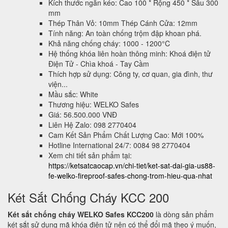
Kích thước ngăn kéo: Cao 100 * Rộng 450 * Sâu 300
mm
Thép Thân Vỏ: 10mm Thép Cánh Cửa: 12mm
Tính năng: An toàn chống trộm đập khoan phá.
Khả năng chống cháy: 1000 - 1200°C
Hệ thống khóa liên hoàn thông minh: Khoá điện tử
Điện Tử - Chìa khoá - Tay Cầm
Thích hợp sử dụng: Công ty, cơ quan, gia đình, thư
viện...
Mầu sắc: White
Thương hiệu: WELKO Safes
Giá: 56.500.000 VNĐ
Liên Hệ Zalo: 098 2770404
Cam Kết Sản Phẩm Chất Lượng Cao: Mới 100%
Hotline International 24/7: 0084 98 2770404
Xem chi tiết sản phẩm tại:
https://ketsatcaocap.vn/chi-tiet/ket-sat-dai-gia-us88-
fe-welko-fireproof-safes-chong-trom-hieu-qua-nhat
Két Sắt Chống Cháy KCC 200
Két sắt chống cháy WELKO Safes KCC200
là dòng sản phẩm
két sắt sử dụng mã khóa điện tử nên có thể đổi mã theo ý muốn,