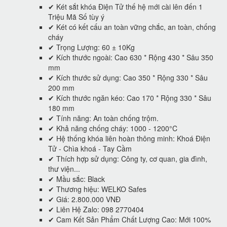
✔ Két sắt khóa Điện Tử thế hệ mới cài lên đến 1
Triệu Mã Số tùy ý
✔ Két có kết cấu an toàn vững chắc, an toàn, chống
cháy
✔ Trọng Lượng: 60 ± 10Kg
✔ Kích thước ngoài: Cao 630 * Rộng 430 * Sâu 350
mm
✔ Kích thước sử dụng: Cao 350 * Rộng 330 * Sâu
200 mm
✔ Kích thước ngăn kéo: Cao 170 * Rộng 330 * Sâu
180 mm
✔ Tính năng: An toàn chống trộm.
✔ Khả năng chống cháy: 1000 - 1200°C
✔ Hệ thống khóa liên hoàn thông minh: Khoá Điện
Tử - Chìa khoá - Tay Cầm
✔ Thích hợp sử dụng: Công ty, cơ quan, gia đình,
thư viện...
✔ Mầu sắc: Black
✔ Thương hiệu: WELKO Safes
✔ Giá: 2.800.000 VNĐ
✔ Liên Hệ Zalo: 098 2770404
✔ Cam Kết Sản Phẩm Chất Lượng Cao: Mới 100%