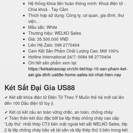
Hệ thống khóa liên hoàn thông minh: Khoá điện tử -
Chìa khoá - Tay Cầm
Thích hợp sử dụng: Công ty, cơ quan, gia đình, thư
viện...
Mầu sắc: White
Thương hiệu: WELKO Safes
Giá: 35.500.000 VNĐ
Liên Hệ Zalo: 098 2770404
Cam Kết Sản Phẩm Chất Lượng Cao: Mới 100%
Hotline International 24/7: 0084 98 2770404
Chi tiết sản phẩm xem tại:
https://ketsatcaocap.vn/chi-tiet/top-10-san-pham-ket-
sat-gia-dinh-us68e-home-safes-tot-nhat-hien-nay
Két Sắt Đại Gia US88
✔ Két sắt khóa điện tử Điện Tử Theo Ý Muốn thế hệ mới cài lên
đến 100 Dấu điện tử tùy ý.
✔ Két có kết cấu an toàn vững chắc, an toàn, chống cháy
✔ Toàn thân két đúc đặc bởi ba lớp thép chống cháy cao cấp
“Lớp thứ nhất thép CT3 bên mặt ngoài két sắt WELKO Safes, lớp
2 là lớp chống cháy bảo vệ tài sản và lớp thép thứ 3 bên trong két