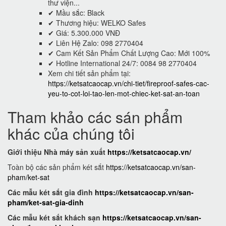
thư viện...
✔ Mầu sắc: Black
✔ Thương hiệu: WELKO Safes
✔ Giá: 5.300.000 VNĐ
✔ Liên Hệ Zalo: 098 2770404
✔ Cam Kết Sản Phẩm Chất Lượng Cao: Mới 100%
✔ Hotline International 24/7: 0084 98 2770404
Xem chi tiết sản phẩm tại:
https://ketsatcaocap.vn/chi-tiet/fireproof-safes-cac-
yeu-to-cot-loi-tao-len-mot-chiec-ket-sat-an-toan
Tham khảo các sán phẩm
khác của chúng tôi
Giới thiệu Nhà máy sản xuất
https://ketsatcaocap.vn/
Toàn bộ các sản phẩm két sắt
https://ketsatcaocap.vn/san-
pham/ket-sat
Các mẫu két sắt gia đình
https://ketsatcaocap.vn/san-
pham/ket-sat-gia-dinh
Các mẫu két sắt khách sạn
https://ketsatcaocap.vn/san-