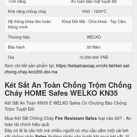
Tính năng
An toàn bảo mật tuyệt đối
Khả năng chống cháy
1000 - 1200°C
Hệ thống khóa liên hoàn
Khoá Đổi Mã - Chìa khoá - Tay Cầm
thông minh
Thương hiệu
WELKO
Bảo hành
05 Năm
Giá
10.200.000 VNĐ
Xem chi tiết sản phẩm tại:
https://ketsatcaocap.vn/chi-tiet/ket-sat-
chong-chay-kcc200-doi-ma
Két Sắt An Toàn Chống Trộm Chống
Cháy HOME Safes WELKO KN35
Két Sắt An Toàn KN35 E WELKO Safes Có Chuông Báo Chống
Trộm Tuyệt Đối
Mua Két Sắt Chống Cháy
Fire Resistant Safes
loại nào tốt? - An
toàn tài chính hiệu quả
Đây có lẽ là câu hỏi mà nhiều người có nhu cầu sắm một cái két
sắt chống cháy
Safes
thường phân vân trước khi mua két sắt. Vì