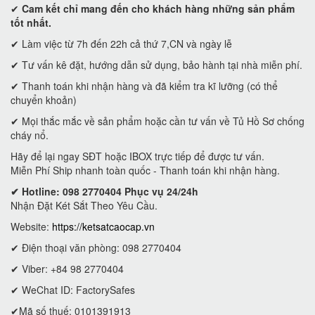
✔
Cam kết
chỉ mang đến cho khách hàng những sản phẩm
tốt nhất.
✔ Làm việc từ 7h đến 22h cả thứ 7,CN và ngày lễ
✔ Tư vấn kê đặt, hướng dẫn sử dụng, bảo hành tại nhà miễn phí.
✔ Thanh toán khi nhận hàng và đã kiểm tra kĩ lưỡng (có thể
chuyển khoản)
✔ Mọi thắc mắc về sản phẩm hoặc cần tư vấn về Tủ Hồ Sơ chống
cháy nổ.
Hãy để lại ngay SĐT hoặc IBOX trực tiếp để được tư vấn.
Miễn Phí Ship nhanh toàn quốc - Thanh toán khi nhận hàng.
✔ Hotline: 098 2770404 Phục vụ 24/24h
Nhận Đặt Két Sắt Theo Yêu Cầu.
Website:
https://ketsatcaocap.vn
✔ Điện thoại văn phòng: 098 2770404
✔ Viber: +84 98 2770404
✔ WeChat ID: FactorySafes
✔Mã số thuế: 0101391913