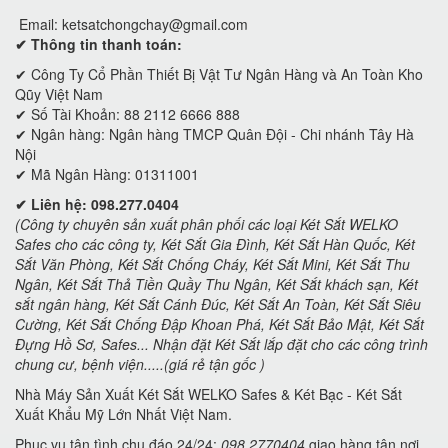
Email:
ketsatchongchay@gmail.com
✔ Thông tin thanh toán:
✔
Công Ty Cổ Phần Thiết Bị Vật Tư Ngân Hàng và An Toàn Kho
Qũy Việt Nam
✔ Số Tài Khoản: 88 2112 6666 888
✔ Ngân hàng: Ngân hàng TMCP Quân Đội - Chi nhánh Tây Hà
Nội
✔ Mã Ngân Hàng: 01311001
✔ Liên hệ: 098.277.0404
(Công ty chuyên sản xuất phân phối các loại Két Sắt WELKO
Safes cho các công ty, Két Sắt Gia Đình, Két Sắt Hàn Quốc, Két
Sắt Văn Phòng, Két Sắt Chống Cháy, Két Sắt Mini, Két Sắt Thu
Ngân, Két Sắt Thả Tiền Quầy Thu Ngân, Két Sắt khách sạn, Két
sắt ngân hàng, Két Sắt Cánh Đúc, Két Sắt An Toàn, Két Sắt Siêu
Cường, Két Sắt Chống Đập Khoan Phá, Két Sắt Bảo Mật, Két Sắt
Đựng Hồ Sơ, Safes... Nhận đặt Két Sắt lắp đặt cho các công trình
chung cư, bệnh viện.....(giá rẻ tận gốc )
Nhà Máy Sản Xuất Két Sắt WELKO Safes & Két Bạc - Két Sắt
Xuất Khẩu Mỹ Lớn Nhất Việt Nam.
Phục vụ tận tình chu đáo 24/24:
098 2770404
giao hàng tận nơi.