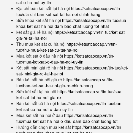
sat-o-ha-noi-uy-tin
Địa chỉ bán két sắt tại hà nội
https://ketsatcaocap.vn/tin-
tuc/dia-chi-ban-ket-sat-tai-ha-noi-chinh-hang
Sửa khoá két sắt hà nội
https://ketsatcaocap.vn/tin-tuc/sua-
khoa-ket-sat-ha-noi-dam-bao-chat-luong-tot-nhat
két sắt giá rẻ hà nội
https://ketsatcaocap.vn/tin-tuc/ket-sat-
gia-re-tai-ha-noi
Thu mua két sắt cũ hà nội
https://ketsatcaocap.vn/tin-
tuc/thu-mua-ket-sat-cu-tai-ha-noi
Mua két sắt ở đâu hà nội
https://ketsatcaocap.vn/tin-
tuc/mua-ket-sat-o-dau-ha-noi-uy-tin
Két sắt mini giá rẻ hà nội
https://ketsatcaocap.vn/tin-tuc/ket-
sat-mini-gia-re-tai-ha-noi
Bán két sắt hà nội giá rẻ
https://ketsatcaocap.vn/tin-
tuc/ban-ket-sat-ha-noi-gia-re-chinh-hang
Sửa két sắt tại hà nội
https://ketsatcaocap.vn/tin-tuc/sua-
ket-sat-tai-ha-noi-gia-re
Bán két sắt cũ hà nội
https://ketsatcaocap.vn/tin-tuc/ban-
ket-sat-cu-ha-noi-o-dau-uy-tin
Mua két sắt hà nội ở đâu
https://ketsatcaocap.vn/tin-
tuc/mua-ket-sat-ha-noi-o-dau-dam-bao-chat-luong-tot
Hướng dẫn chọn mua két sắt
https://ketsatcaocap.vn/tin-