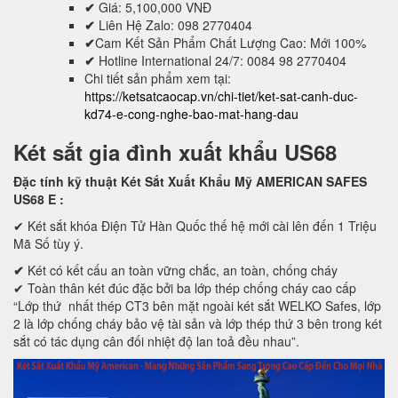
✔
Giá: 5,100,000 VNĐ
✔
Liên Hệ Zalo: 098 2770404
✔
Cam Kết Sản Phẩm Chất Lượng Cao: Mới 100%
✔
Hotline International 24/7: 0084 98 2770404
Chi tiết sản phẩm xem tại:
https://ketsatcaocap.vn/chi-tiet/ket-sat-canh-duc-
kd74-e-cong-nghe-bao-mat-hang-dau
Két sắt gia đình xuất khẩu US68
Đặc tính kỹ thuật Két Sắt Xuất Khẩu Mỹ AMERICAN SAFES
US68 E
:
✔ Két sắt khóa Điện Tử Hàn Quốc thế hệ mới cài lên đến 1 Triệu
Mã Số tùy ý.
✔
Két có kết cấu an toàn vững chắc, an toàn, chống cháy
✔ Toàn thân két đúc đặc bởi ba lớp thép chống cháy cao cấp
“Lớp thứ nhất thép CT3 bên mặt ngoài két sắt WELKO Safes, lớp
2 là lớp chống cháy bảo vệ tài sản và lớp thép thứ 3 bên trong két
sắt có tác dụng cân đối nhiệt độ lan toả đều nhau”.