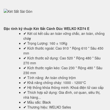
Đặc tính kỹ thuật
Két Sắt Cánh Đúc WELKO KD74 E
✔
Két có kết cấu an toàn vững chắc, an toàn, chống
chá
y
✔
Trọng Lượng: 160 ± 10Kg
✔
Kích thước ngoài: Cao 910 * Rộng 610 * Sâu 450
mm
✔
Kích thước sử dụng: Cao 520 * Rộng 480 * Sâu
270 mm
✔
Kích thước ngăn kéo: Cao 230 * Rộng 480 * Sâu
230 mm
✔
Tính năng: An toàn chống trộm
✔
Khả năng chống cháy: 1000 - 1200°C
✔
Hệ thống khóa thông minh: Khoá điện tử cao cấp
✔
Thích hợp sử dụng: Gia đình, cơ quan, siêu thị,
nhà hàng...
✔
Mầu sắc: Black
✔
Thương hiệu: WELKO Safes