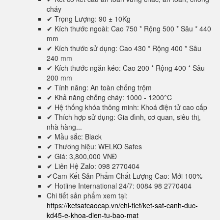
cháy
✔ Trọng Lượng: 90 ± 10Kg
✔ Kích thước ngoài: Cao 750 * Rộng 500 * Sâu * 440
mm
✔ Kích thước sử dụng: Cao 430 * Rộng 400 * Sâu
240 mm
✔ Kích thước ngăn kéo: Cao 200 * Rộng 400 * Sâu
200 mm
✔ Tính năng: An toàn chống trộm
✔ Khả năng chống cháy: 1000 - 1200°C
✔ Hệ thống khóa thông minh: Khoá điện tử cao cấp
✔ Thích hợp sử dụng: Gia đình, cơ quan, siêu thị,
nhà hàng...
✔ Mầu sắc: Black
✔ Thương hiệu: WELKO Safes
✔ Giá: 3,800,000 VNĐ
✔ Liên Hệ Zalo: 098 2770404
✔Cam Kết Sản Phẩm Chất Lượng Cao: Mới 100%
✔ Hotline International 24/7: 0084 98 2770404
Chi tiết sản phẩm xem tại:
https://ketsatcaocap.vn/chi-tiet/ket-sat-canh-duc-
kd45-e-khoa-dien-tu-bao-mat