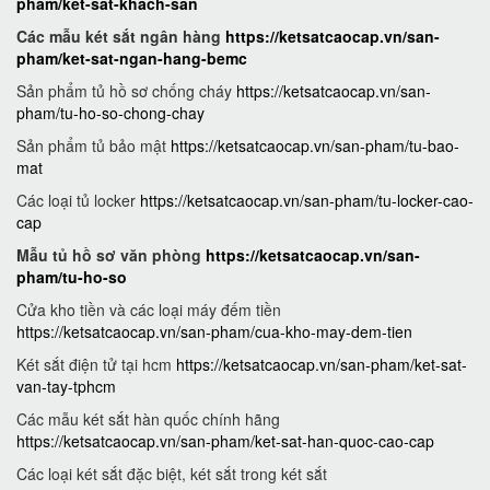
pham/ket-sat-khach-san
Các mẫu két sắt ngân hàng
https://ketsatcaocap.vn/san-
pham/ket-sat-ngan-hang-bemc
Sản phẩm tủ hồ sơ chống cháy
https://ketsatcaocap.vn/san-
pham/tu-ho-so-chong-chay
Sản phẩm tủ bảo mật
https://ketsatcaocap.vn/san-pham/tu-bao-
mat
Các loại tủ locker
https://ketsatcaocap.vn/san-pham/tu-locker-cao-
cap
Mẫu tủ hồ sơ văn phòng
https://ketsatcaocap.vn/san-
pham/tu-ho-so
Cửa kho tiền và các loại máy đếm tiền
https://ketsatcaocap.vn/san-pham/cua-kho-may-dem-tien
Két sắt điện tử tại hcm
https://ketsatcaocap.vn/san-pham/ket-sat-
van-tay-tphcm
Các mẫu két sắt hàn quốc chính hãng
https://ketsatcaocap.vn/san-pham/ket-sat-han-quoc-cao-cap
Các loại két sắt đặc biệt, két sắt trong két sắt