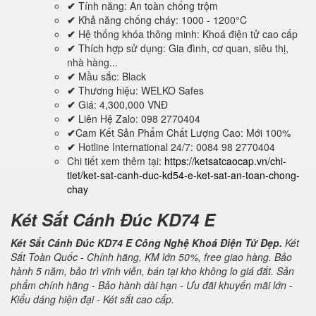
✔
Tính năng: An toàn chống trộm
✔
Khả năng chống cháy: 1000 - 1200°C
✔
Hệ thống khóa thông minh: Khoá điện tử cao cấp
✔
Thích hợp sử dụng: Gia đình, cơ quan, siêu thị,
nhà hàng...
✔
Mầu sắc: Black
✔
Thương hiệu: WELKO Safes
✔
Giá: 4,300,000 VNĐ
✔
Liên Hệ Zalo: 098 2770404
✔
Cam Kết Sản Phẩm Chất Lượng Cao: Mới 100%
✔
Hotline International 24/7: 0084 98 2770404
Chi tiết xem thêm tại:
https://ketsatcaocap.vn/chi-
tiet/ket-sat-canh-duc-kd54-e-ket-sat-an-toan-chong-
chay
Két Sắt Cánh Đúc KD74 E
Két Sắt Cánh Đúc KD74 E Công Nghệ Khoá Điện Tử Đẹp.
Két
Sắt Toàn Quốc - Chính hãng, KM lớn 50%, free giao hàng. Bảo
hành 5 năm, bảo trì vĩnh viễn, bán tại kho không lo giá đắt. Sản
phẩm chính hãng - Bảo hành dài hạn - Ưu đãi khuyến mãi lớn -
Kiểu dáng hiện đại - Két sắt cao cấp.