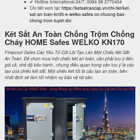
✔ Hotline International 24/7: 0084 98 2770404
Chi tiết xem tại:
https://ketsatcaocap.vn/chi-tiet/ket-
sat-an-toan-kn35-e-welko-safes-co-chuong-bao-
chong-trom-tuyet-doi
Két Sắt An Toàn Chống Trộm Chống
Cháy HOME Safes WELKO KN170
Fireproof Safes Các Yếu Tố Cốt Lõi Tạo Lên Một Chiếc Két Sắt
An Toàn. Để chọn mua một chiếc két an toàn, cần phải lưu ý đến,
giá cả, chế độ bảo hành...nhưng điều quan trọng cần lưu ý là cấu
tạo của chiếc két sắt. Một chiếc két tốt là cấu tạo an toàn, bền
nhất định sẽ làm tốt nhiệm vụ bảo vệ tài sản.