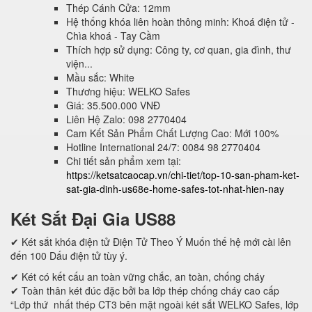
Thép Cánh Cửa: 12mm
Hệ thống khóa liên hoàn thông minh: Khoá điện tử -
Chìa khoá - Tay Cầm
Thích hợp sử dụng: Công ty, cơ quan, gia đình, thư
viện...
Mầu sắc: White
Thương hiệu: WELKO Safes
Giá: 35.500.000 VNĐ
Liên Hệ Zalo: 098 2770404
Cam Kết Sản Phẩm Chất Lượng Cao: Mới 100%
Hotline International 24/7: 0084 98 2770404
Chi tiết sản phẩm xem tại:
https://ketsatcaocap.vn/chi-tiet/top-10-san-pham-ket-
sat-gia-dinh-us68e-home-safes-tot-nhat-hien-nay
Két Sắt Đại Gia US88
✔ Két sắt khóa điện tử Điện Tử Theo Ý Muốn thế hệ mới cài lên
đến 100 Dấu điện tử tùy ý.
✔ Két có kết cấu an toàn vững chắc, an toàn, chống cháy
✔ Toàn thân két đúc đặc bởi ba lớp thép chống cháy cao cấp
“Lớp thứ nhất thép CT3 bên mặt ngoài két sắt WELKO Safes, lớp