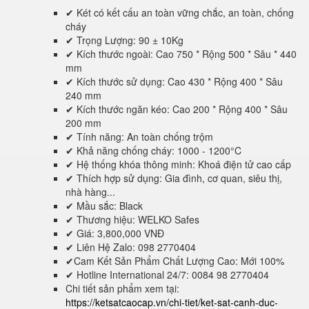
✔ Két có kết cấu an toàn vững chắc, an toàn, chống
cháy
✔ Trọng Lượng: 90 ± 10Kg
✔ Kích thước ngoài: Cao 750 * Rộng 500 * Sâu * 440
mm
✔ Kích thước sử dụng: Cao 430 * Rộng 400 * Sâu
240 mm
✔ Kích thước ngăn kéo: Cao 200 * Rộng 400 * Sâu
200 mm
✔ Tính năng: An toàn chống trộm
✔ Khả năng chống cháy: 1000 - 1200°C
✔ Hệ thống khóa thông minh: Khoá điện tử cao cấp
✔ Thích hợp sử dụng: Gia đình, cơ quan, siêu thị,
nhà hàng...
✔ Mầu sắc: Black
✔ Thương hiệu: WELKO Safes
✔ Giá: 3,800,000 VNĐ
✔ Liên Hệ Zalo: 098 2770404
✔Cam Kết Sản Phẩm Chất Lượng Cao: Mới 100%
✔ Hotline International 24/7: 0084 98 2770404
Chi tiết sản phẩm xem tại:
https://ketsatcaocap.vn/chi-tiet/ket-sat-canh-duc-