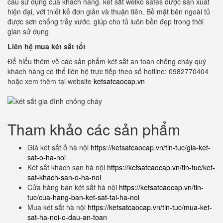
cầu sử dụng của khách hàng. két sắt welko safes được sản xuất
hiện đại, với thiết kế đơn giản và thuận tiên. Bề mặt bên ngoài tủ
được sơn chống trầy xước. giúp cho tủ luôn bền đẹp trong thời
gian sử dụng
Liên hệ mua két sắt tốt
Để hiểu thêm về các sản phẩm két sắt an toàn chống cháy quý
khách hàng có thể liên hệ trực tiếp theo số hotline: 0982770404
hoặc xem thêm tại website
ketsatcaocap.vn
Tham khảo các sản phẩm
Giá két sắt ở hà nội
https://ketsatcaocap.vn/tin-tuc/gia-ket-
sat-o-ha-noi
Két sắt khách sạn hà nội
https://ketsatcaocap.vn/tin-tuc/ket-
sat-khach-san-o-ha-noi
Cửa hàng bán két sắt hà nội
https://ketsatcaocap.vn/tin-
tuc/cua-hang-ban-ket-sat-tai-ha-noi
Mua két sắt hà nội
https://ketsatcaocap.vn/tin-tuc/mua-ket-
sat-ha-noi-o-dau-an-toan