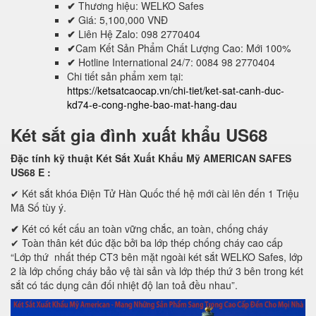
✔
Thương hiệu: WELKO Safes
✔
Giá: 5,100,000 VNĐ
✔
Liên Hệ Zalo: 098 2770404
✔
Cam Kết Sản Phẩm Chất Lượng Cao: Mới 100%
✔
Hotline International 24/7: 0084 98 2770404
Chi tiết sản phẩm xem tại:
https://ketsatcaocap.vn/chi-tiet/ket-sat-canh-duc-
kd74-e-cong-nghe-bao-mat-hang-dau
Két sắt gia đình xuất khẩu US68
Đặc tính kỹ thuật Két Sắt Xuất Khẩu Mỹ AMERICAN SAFES
US68 E
:
✔ Két sắt khóa Điện Tử Hàn Quốc thế hệ mới cài lên đến 1 Triệu
Mã Số tùy ý.
✔
Két có kết cấu an toàn vững chắc, an toàn, chống cháy
✔ Toàn thân két đúc đặc bởi ba lớp thép chống cháy cao cấp
“Lớp thứ nhất thép CT3 bên mặt ngoài két sắt WELKO Safes, lớp
2 là lớp chống cháy bảo vệ tài sản và lớp thép thứ 3 bên trong két
sắt có tác dụng cân đối nhiệt độ lan toả đều nhau”.