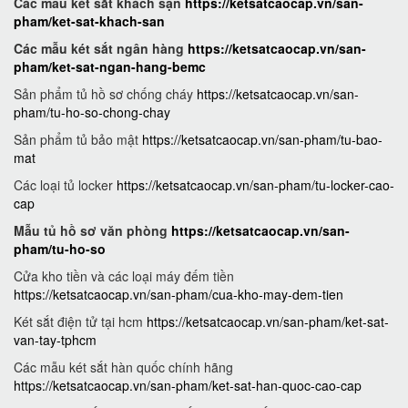
Các mẫu két sắt khách sạn
https://ketsatcaocap.vn/san-
pham/ket-sat-khach-san
Các mẫu két sắt ngân hàng
https://ketsatcaocap.vn/san-
pham/ket-sat-ngan-hang-bemc
Sản phẩm tủ hồ sơ chống cháy
https://ketsatcaocap.vn/san-
pham/tu-ho-so-chong-chay
Sản phẩm tủ bảo mật
https://ketsatcaocap.vn/san-pham/tu-bao-
mat
Các loại tủ locker
https://ketsatcaocap.vn/san-pham/tu-locker-cao-
cap
Mẫu tủ hồ sơ văn phòng
https://ketsatcaocap.vn/san-
pham/tu-ho-so
Cửa kho tiền và các loại máy đếm tiền
https://ketsatcaocap.vn/san-pham/cua-kho-may-dem-tien
Két sắt điện tử tại hcm
https://ketsatcaocap.vn/san-pham/ket-sat-
van-tay-tphcm
Các mẫu két sắt hàn quốc chính hãng
https://ketsatcaocap.vn/san-pham/ket-sat-han-quoc-cao-cap