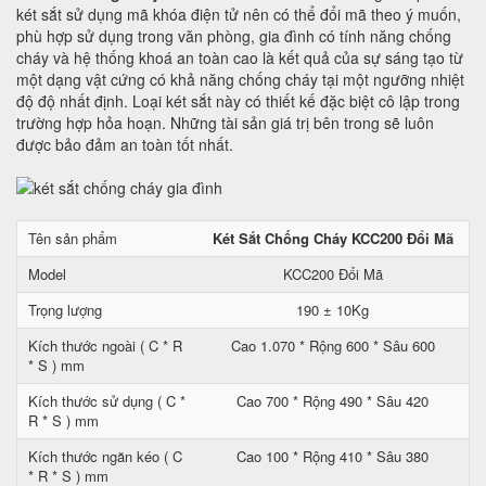
két sắt sử dụng mã khóa điện tử nên có thể đổi mã theo ý muốn,
phù hợp sử dụng trong văn phòng, gia đình có tính năng chống
cháy và hệ thống khoá an toàn cao là kết quả của sự sáng tạo từ
một dạng vật cứng có khả năng chống cháy tại một ngưỡng nhiệt
độ độ nhất định. Loại két sắt này có thiết kế đặc biệt cô lập trong
trường hợp hỏa hoạn. Những tài sản giá trị bên trong sẽ luôn
được bảo đảm an toàn tốt nhất.
Tên sản phẩm
Két Sắt Chống Cháy KCC200 Đổi Mã
Model
KCC200 Đổi Mã
Trọng lượng
190 ± 10Kg
Kích thước ngoài ( C * R
Cao 1.070 * Rộng 600 * Sâu 600
* S ) mm
Kích thước sử dụng ( C *
Cao 700 * Rộng 490 * Sâu 420
R * S ) mm
Kích thước ngăn kéo ( C
Cao 100 * Rộng 410 * Sâu 380
* R * S ) mm