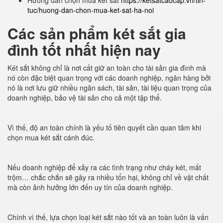
Hướng dẫn chọn mua két sắt
https://ketsatcaocap.vn/tin-
tuc/huong-dan-chon-mua-ket-sat-ha-noi
Các sản phẩm két sắt gia
đình tốt nhất hiện nay
Két sắt không chỉ là nơi cất giữ an toàn cho tài sản gia đình mà
nó còn đặc biệt quan trọng với các doanh nghiệp, ngân hàng bởi
nó là nơi lưu giữ nhiều ngân sách, tài sản, tài liệu quan trọng của
doanh nghiệp, bảo vệ tài sản cho cả một tập thể.
Vì thế, độ an toàn chính là yếu tố tiên quyết cần quan tâm khi
chọn mua két sắt cánh đúc.
Nếu doanh nghiệp để xảy ra các tình trạng như cháy két, mất
trộm… chắc chắn sẽ gây ra nhiều tổn hại, không chỉ về vật chất
mà còn ảnh hưởng lớn đến uy tín của doanh nghiệp.
Chính vì thế, lựa chọn loại két sắt nào tốt và an toàn luôn là vấn