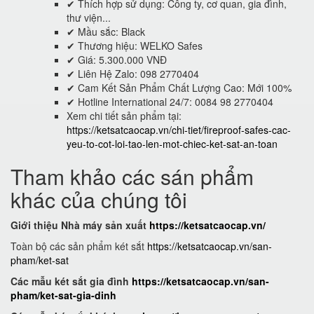
✔ Thích hợp sử dụng: Công ty, cơ quan, gia đình,
thư viện...
✔ Mầu sắc: Black
✔ Thương hiệu: WELKO Safes
✔ Giá: 5.300.000 VNĐ
✔ Liên Hệ Zalo: 098 2770404
✔ Cam Kết Sản Phẩm Chất Lượng Cao: Mới 100%
✔ Hotline International 24/7: 0084 98 2770404
Xem chi tiết sản phẩm tại:
https://ketsatcaocap.vn/chi-tiet/fireproof-safes-cac-
yeu-to-cot-loi-tao-len-mot-chiec-ket-sat-an-toan
Tham khảo các sán phẩm
khác của chúng tôi
Giới thiệu Nhà máy sản xuất
https://ketsatcaocap.vn/
Toàn bộ các sản phẩm két sắt
https://ketsatcaocap.vn/san-
pham/ket-sat
Các mẫu két sắt gia đình
https://ketsatcaocap.vn/san-
pham/ket-sat-gia-dinh