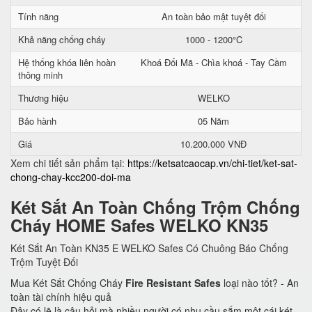
Tính năng
An toàn bảo mật tuyệt đối
Khả năng chống cháy
1000 - 1200°C
Hệ thống khóa liên hoàn
Khoá Đổi Mã - Chìa khoá - Tay Cầm
thông minh
Thương hiệu
WELKO
Bảo hành
05 Năm
Giá
10.200.000 VNĐ
Xem chi tiết sản phẩm tại:
https://ketsatcaocap.vn/chi-tiet/ket-sat-
chong-chay-kcc200-doi-ma
Két Sắt An Toàn Chống Trộm Chống
Cháy HOME Safes WELKO KN35
Két Sắt An Toàn KN35 E WELKO Safes Có Chuông Báo Chống
Trộm Tuyệt Đối
Mua Két Sắt Chống Cháy
Fire Resistant Safes
loại nào tốt? - An
toàn tài chính hiệu quả
Đây có lẽ là câu hỏi mà nhiều người có nhu cầu sắm một cái két