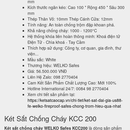
mm
Kích thước ngăn kéo: Cao 100 * Rộng 450 * Sâu 300
mm
Thép Thân Vỏ: 10mm Thép Cánh Cửa: 12mm
Tính năng: An toàn chống trộm đập khoan phá.
Khả năng chống cháy: 1000 - 1200°C
Hệ thống khóa liên hoàn thông minh: Khoá điện tử
Điện Tử - Chìa khoá - Tay Cầm
Thích hợp sử dụng: Công ty, cơ quan, gia đình, thư
viện...
Mầu sắc: White
Thương hiệu: WELKO Safes
Giá: 56.500.000 VNĐ
Liên Hệ Zalo: 098 2770404
Cam Kết Sản Phẩm Chất Lượng Cao: Mới 100%
Hotline International 24/7: 0084 98 2770404
Xem chi tiết sản phẩm tại:
https://ketsatcaocap.vn/chi-tiet/ket-sat-dai-gia-us88-
fe-welko-fireproof-safes-chong-trom-hieu-qua-nhat
Két Sắt Chống Cháy KCC 200
Két sắt chống cháy WELKO Safes KCC200
là dòng sản phẩm