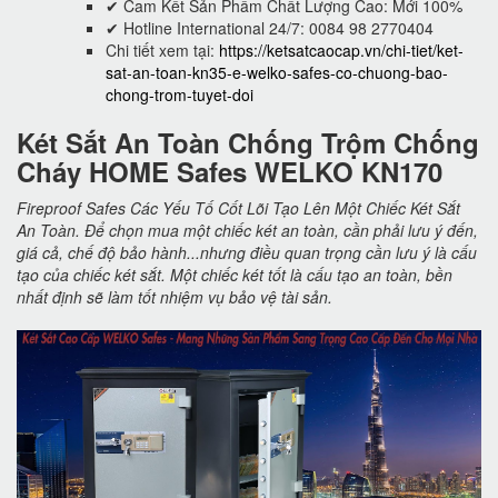
✔ Cam Kết Sản Phẩm Chất Lượng Cao: Mới 100%
✔ Hotline International 24/7: 0084 98 2770404
Chi tiết xem tại:
https://ketsatcaocap.vn/chi-tiet/ket-
sat-an-toan-kn35-e-welko-safes-co-chuong-bao-
chong-trom-tuyet-doi
Két Sắt An Toàn Chống Trộm Chống
Cháy HOME Safes WELKO KN170
Fireproof Safes Các Yếu Tố Cốt Lõi Tạo Lên Một Chiếc Két Sắt
An Toàn. Để chọn mua một chiếc két an toàn, cần phải lưu ý đến,
giá cả, chế độ bảo hành...nhưng điều quan trọng cần lưu ý là cấu
tạo của chiếc két sắt. Một chiếc két tốt là cấu tạo an toàn, bền
nhất định sẽ làm tốt nhiệm vụ bảo vệ tài sản.