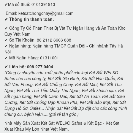
✔Mã số thuế: 0101391913
Email:
ketsatchongchay@gmail.com
✔ Thông tin thanh toán:
✔
Công Ty Cổ Phần Thiết Bị Vật Tư Ngân Hàng và An Toàn Kho
Qũy Việt Nam
✔ Số Tài Khoản: 88 2112 6666 888
✔ Ngân hàng: Ngân hàng TMCP Quân Đội - Chi nhánh Tây Hà
Nội
✔ Mã Ngân Hàng: 01311001
✔ Liên hệ: 098.277.0404
(Công ty chuyên sản xuất phân phối các loại Két Sắt WELKO
Safes cho các công ty, Két Sắt Gia Đình, Két Sắt Hàn Quốc, Két
Sắt Văn Phòng, Két Sắt Chống Cháy, Két Sắt Mini, Két Sắt Thu
Ngân, Két Sắt Thả Tiền Quầy Thu Ngân, Két Sắt khách sạn, Két
sắt ngân hàng, Két Sắt Cánh Đúc, Két Sắt An Toàn, Két Sắt Siêu
Cường, Két Sắt Chống Đập Khoan Phá, Két Sắt Bảo Mật, Két Sắt
Đựng Hồ Sơ, Safes... Nhận đặt Két Sắt lắp đặt cho các công trình
chung cư, bệnh viện.....(giá rẻ tận gốc )
Nhà Máy Sản Xuất Két Sắt WELKO Safes & Két Bạc - Két Sắt
Xuất Khẩu Mỹ Lớn Nhất Việt Nam.