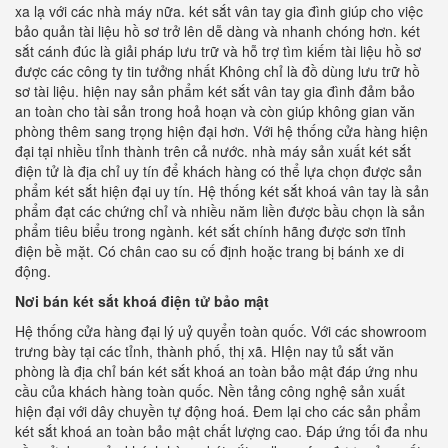
xa lạ với các nhà máy nữa. két sắt vân tay gia đình giúp cho việc
bảo quản tài liệu hồ sơ trở lên dễ dàng và nhanh chóng hơn. két
sắt cánh đúc là giải pháp lưu trữ và hỗ trợ tìm kiếm tài liệu hồ sơ
được các công ty tin tưởng nhất Không chỉ là đồ dùng lưu trữ hồ
sơ tài liệu. hiện nay sản phẩm két sắt vân tay gia đình đảm bảo
an toàn cho tài sản trong hoả hoạn và còn giúp không gian văn
phòng thêm sang trọng hiện đại hơn. Với hệ thống cửa hàng hiện
đại tại nhiều tỉnh thành trên cả nước. nhà máy sản xuất két sắt
điện tử là địa chỉ uy tín để khách hàng có thể lựa chọn được sản
phẩm két sắt hiện đại uy tín. Hệ thống két sắt khoá vân tay là sản
phẩm đạt các chứng chỉ và nhiều năm liền được bầu chọn là sản
phẩm tiêu biểu trong ngành. két sắt chính hãng được sơn tĩnh
điện bề mặt. Có chân cao su cố định hoặc trang bị bánh xe di
động.
Nơi bán két sắt khoá điện tử bảo mật
Hệ thống cửa hàng đại lý uỷ quyển toàn quốc. Với các showroom
trưng bày tại các tỉnh, thành phố, thị xã. HIện nay tủ sắt văn
phòng là địa chỉ bán két sắt khoá an toàn bảo mật đáp ứng nhu
cầu của khách hàng toàn quốc. Nền tảng công nghệ sản xuất
hiện đại với dây chuyền tự động hoá. Đem lại cho các sản phẩm
két sắt khoá an toàn bảo mật chất lượng cao. Đáp ứng tối đa nhu