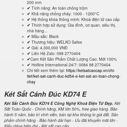
200 mm
✔
Tính năng: An toàn chống trộm
✔
Khả năng chống cháy: 1000 - 1200°C
✔
Hệ thống khóa thông minh: Khoá điện tử cao cấp
✔
Thích hợp sử dụng: Gia đình, cơ quan, siêu thị,
nhà hàng...
✔
Mầu sắc: Black
✔
Thương hiệu: WELKO Safes
✔
Giá: 4,300,000 VNĐ
✔
Liên Hệ Zalo: 098 2770404
✔
Cam Kết Sản Phẩm Chất Lượng Cao: Mới 100%
✔
Hotline International 24/7: 0084 98 2770404
Chi tiết xem thêm tại:
https://ketsatcaocap.vn/chi-
tiet/ket-sat-canh-duc-kd54-e-ket-sat-an-toan-chong-
chay
Két Sắt Cánh Đúc KD74 E
Két Sắt Cánh Đúc KD74 E Công Nghệ Khoá Điện Tử Đẹp.
Két
Sắt Toàn Quốc - Chính hãng, KM lớn 50%, free giao hàng. Bảo
hành 5 năm, bảo trì vĩnh viễn, bán tại kho không lo giá đắt. Sản
phẩm chính hãng - Bảo hành dài hạn - Ưu đãi khuyến mãi lớn -
Kiểu dáng hiện đại - Két sắt cao cấp.