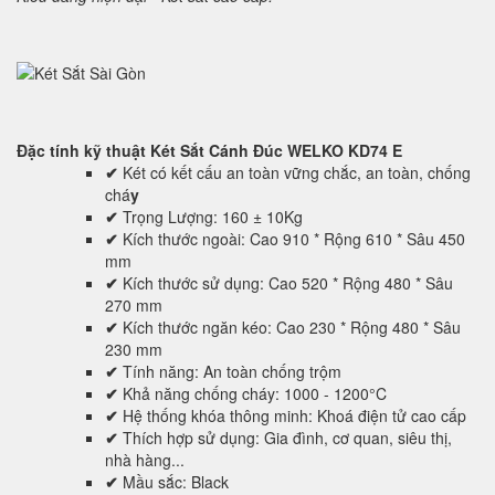
Đặc tính kỹ thuật
Két Sắt Cánh Đúc WELKO KD74 E
✔
Két có kết cấu an toàn vững chắc, an toàn, chống
chá
y
✔
Trọng Lượng: 160 ± 10Kg
✔
Kích thước ngoài: Cao 910 * Rộng 610 * Sâu 450
mm
✔
Kích thước sử dụng: Cao 520 * Rộng 480 * Sâu
270 mm
✔
Kích thước ngăn kéo: Cao 230 * Rộng 480 * Sâu
230 mm
✔
Tính năng: An toàn chống trộm
✔
Khả năng chống cháy: 1000 - 1200°C
✔
Hệ thống khóa thông minh: Khoá điện tử cao cấp
✔
Thích hợp sử dụng: Gia đình, cơ quan, siêu thị,
nhà hàng...
✔
Mầu sắc: Black