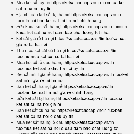
Mua két sắt uy tín
https://ketsatcaocap.vn/tin-tuc/mua-ket-
sat-o-ha-noi-uy-tin
Địa chỉ bán két sắt tại hà nội
https://ketsatcaocap.vn/tin-
tuc/dia-chi-ban-ket-sat-tai-ha-noi-chinh-hang
Sửa khoá két sắt hà nội
https://ketsatcaocap.vn/tin-tuc/sua-
khoa-ket-sat-ha-noi-dam-bao-chat-luong-tot-nhat
két sắt giá rẻ hà nội
https://ketsatcaocap.vn/tin-tuc/ket-sat-
gia-re-tai-ha-noi
Thu mua két sắt cũ hà nội
https://ketsatcaocap.vn/tin-
tuc/thu-mua-ket-sat-cu-tai-ha-noi
Mua két sắt ở đâu hà nội
https://ketsatcaocap.vn/tin-
tuc/mua-ket-sat-o-dau-ha-noi-uy-tin
Két sắt mini giá rẻ hà nội
https://ketsatcaocap.vn/tin-tuc/ket-
sat-mini-gia-re-tai-ha-noi
Bán két sắt hà nội giá rẻ
https://ketsatcaocap.vn/tin-
tuc/ban-ket-sat-ha-noi-gia-re-chinh-hang
Sửa két sắt tại hà nội
https://ketsatcaocap.vn/tin-tuc/sua-
ket-sat-tai-ha-noi-gia-re
Bán két sắt cũ hà nội
https://ketsatcaocap.vn/tin-tuc/ban-
ket-sat-cu-ha-noi-o-dau-uy-tin
Mua két sắt hà nội ở đâu
https://ketsatcaocap.vn/tin-
tuc/mua-ket-sat-ha-noi-o-dau-dam-bao-chat-luong-tot