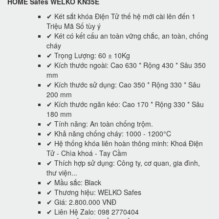
HOME Safes WELKO KN35E
✔ Két sắt khóa Điện Tử thế hệ mới cài lên đến 1
Triệu Mã Số tùy ý
✔ Két có kết cấu an toàn vững chắc, an toàn, chống
cháy
✔ Trọng Lượng: 60 ± 10Kg
✔ Kích thước ngoài: Cao 630 * Rộng 430 * Sâu 350
mm
✔ Kích thước sử dụng: Cao 350 * Rộng 330 * Sâu
200 mm
✔ Kích thước ngăn kéo: Cao 170 * Rộng 330 * Sâu
180 mm
✔ Tính năng: An toàn chống trộm.
✔ Khả năng chống cháy: 1000 - 1200°C
✔ Hệ thống khóa liên hoàn thông minh: Khoá Điện
Tử - Chìa khoá - Tay Cầm
✔ Thích hợp sử dụng: Công ty, cơ quan, gia đình,
thư viện...
✔ Mầu sắc: Black
✔ Thương hiệu: WELKO Safes
✔ Giá: 2.800.000 VNĐ
✔ Liên Hệ Zalo: 098 2770404