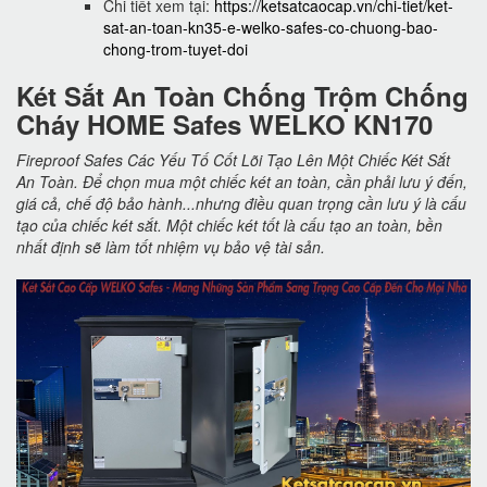
Chi tiết xem tại:
https://ketsatcaocap.vn/chi-tiet/ket-
sat-an-toan-kn35-e-welko-safes-co-chuong-bao-
chong-trom-tuyet-doi
Két Sắt An Toàn Chống Trộm Chống
Cháy HOME Safes WELKO KN170
Fireproof Safes Các Yếu Tố Cốt Lõi Tạo Lên Một Chiếc Két Sắt
An Toàn. Để chọn mua một chiếc két an toàn, cần phải lưu ý đến,
giá cả, chế độ bảo hành...nhưng điều quan trọng cần lưu ý là cấu
tạo của chiếc két sắt. Một chiếc két tốt là cấu tạo an toàn, bền
nhất định sẽ làm tốt nhiệm vụ bảo vệ tài sản.