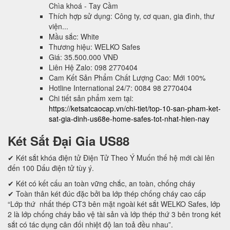
Chìa khoá - Tay Cầm
Thích hợp sử dụng: Công ty, cơ quan, gia đình, thư
viện...
Mầu sắc: White
Thương hiệu: WELKO Safes
Giá: 35.500.000 VNĐ
Liên Hệ Zalo: 098 2770404
Cam Kết Sản Phẩm Chất Lượng Cao: Mới 100%
Hotline International 24/7: 0084 98 2770404
Chi tiết sản phẩm xem tại:
https://ketsatcaocap.vn/chi-tiet/top-10-san-pham-ket-
sat-gia-dinh-us68e-home-safes-tot-nhat-hien-nay
Két Sắt Đại Gia US88
✔ Két sắt khóa điện tử Điện Tử Theo Ý Muốn thế hệ mới cài lên
đến 100 Dấu điện tử tùy ý.
✔ Két có kết cấu an toàn vững chắc, an toàn, chống cháy
✔ Toàn thân két đúc đặc bởi ba lớp thép chống cháy cao cấp
“Lớp thứ nhất thép CT3 bên mặt ngoài két sắt WELKO Safes, lớp
2 là lớp chống cháy bảo vệ tài sản và lớp thép thứ 3 bên trong két
sắt có tác dụng cân đối nhiệt độ lan toả đều nhau”.