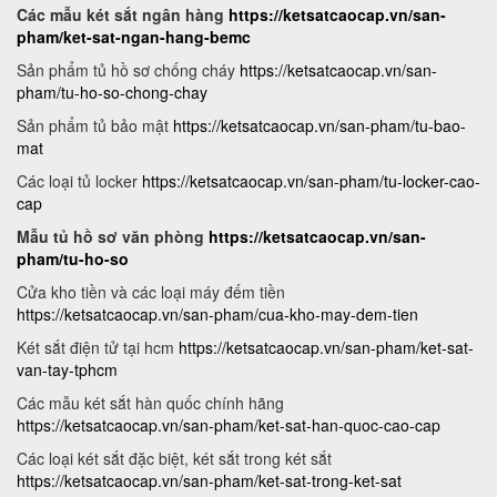
Các mẫu két sắt ngân hàng
https://ketsatcaocap.vn/san-
pham/ket-sat-ngan-hang-bemc
Sản phẩm tủ hồ sơ chống cháy
https://ketsatcaocap.vn/san-
pham/tu-ho-so-chong-chay
Sản phẩm tủ bảo mật
https://ketsatcaocap.vn/san-pham/tu-bao-
mat
Các loại tủ locker
https://ketsatcaocap.vn/san-pham/tu-locker-cao-
cap
Mẫu tủ hồ sơ văn phòng
https://ketsatcaocap.vn/san-
pham/tu-ho-so
Cửa kho tiền và các loại máy đếm tiền
https://ketsatcaocap.vn/san-pham/cua-kho-may-dem-tien
Két sắt điện tử tại hcm
https://ketsatcaocap.vn/san-pham/ket-sat-
van-tay-tphcm
Các mẫu két sắt hàn quốc chính hãng
https://ketsatcaocap.vn/san-pham/ket-sat-han-quoc-cao-cap
Các loại két sắt đặc biệt, két sắt trong két sắt
https://ketsatcaocap.vn/san-pham/ket-sat-trong-ket-sat