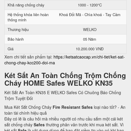
Khả năng chống cháy
1000 - 1200°C
Hệ thống khóa liên hoàn
Khoá Đổi Mã - Chìa khoá - Tay Cầm
thông minh
Thương hiệu
WELKO
Bảo hành
05 Năm
Giá
10.200.000 VNĐ
Xem chi tiết sản phẩm tại:
https://ketsatcaocap.vn/chi-tiet/ket-sat-
chong-chay-kcc200-doi-ma
Két Sắt An Toàn Chống Trộm Chống
Cháy HOME Safes WELKO KN35
Két Sắt An Toàn KN35 E WELKO Safes Có Chuông Báo Chống
Trộm Tuyệt Đối
Mua Két Sắt Chống Cháy
Fire Resistant Safes
loại nào tốt? - An
toàn tài chính hiệu quả
Đây có lẽ là câu hỏi mà nhiều người có nhu cầu sắm một cái két
sắt chống cháy
Safes
thường phân vân trước khi mua két sắt. Vì
két sắt
Safe
là vật dụng dùng để bạn đặt niềm tin vào nó khi bạn