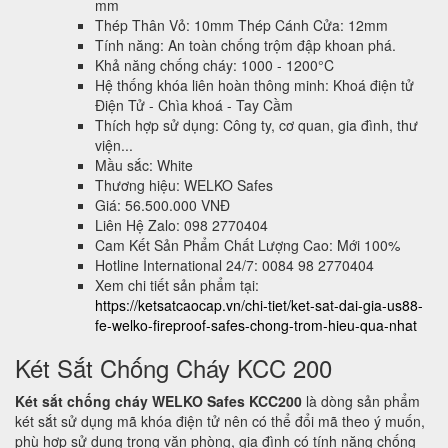
mm
Thép Thân Vỏ: 10mm Thép Cánh Cửa: 12mm
Tính năng: An toàn chống trộm đập khoan phá.
Khả năng chống cháy: 1000 - 1200°C
Hệ thống khóa liên hoàn thông minh: Khoá điện tử
Điện Tử - Chìa khoá - Tay Cầm
Thích hợp sử dụng: Công ty, cơ quan, gia đình, thư
viện...
Mầu sắc: White
Thương hiệu: WELKO Safes
Giá: 56.500.000 VNĐ
Liên Hệ Zalo: 098 2770404
Cam Kết Sản Phẩm Chất Lượng Cao: Mới 100%
Hotline International 24/7: 0084 98 2770404
Xem chi tiết sản phẩm tại:
https://ketsatcaocap.vn/chi-tiet/ket-sat-dai-gia-us88-
fe-welko-fireproof-safes-chong-trom-hieu-qua-nhat
Két Sắt Chống Cháy KCC 200
Két sắt chống cháy WELKO Safes KCC200
là dòng sản phẩm
két sắt sử dụng mã khóa điện tử nên có thể đổi mã theo ý muốn,
phù hợp sử dụng trong văn phòng, gia đình có tính năng chống