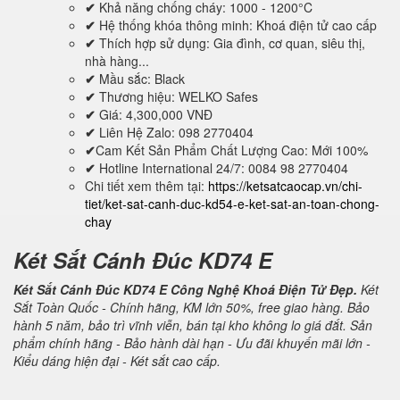
✔
Khả năng chống cháy: 1000 - 1200°C
✔
Hệ thống khóa thông minh: Khoá điện tử cao cấp
✔
Thích hợp sử dụng: Gia đình, cơ quan, siêu thị,
nhà hàng...
✔
Mầu sắc: Black
✔
Thương hiệu: WELKO Safes
✔
Giá: 4,300,000 VNĐ
✔
Liên Hệ Zalo: 098 2770404
✔
Cam Kết Sản Phẩm Chất Lượng Cao: Mới 100%
✔
Hotline International 24/7: 0084 98 2770404
Chi tiết xem thêm tại:
https://ketsatcaocap.vn/chi-
tiet/ket-sat-canh-duc-kd54-e-ket-sat-an-toan-chong-
chay
Két Sắt Cánh Đúc KD74 E
Két Sắt Cánh Đúc KD74 E Công Nghệ Khoá Điện Tử Đẹp.
Két
Sắt Toàn Quốc - Chính hãng, KM lớn 50%, free giao hàng. Bảo
hành 5 năm, bảo trì vĩnh viễn, bán tại kho không lo giá đắt. Sản
phẩm chính hãng - Bảo hành dài hạn - Ưu đãi khuyến mãi lớn -
Kiểu dáng hiện đại - Két sắt cao cấp.