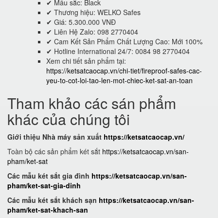
✔ Mầu sắc: Black
✔ Thương hiệu: WELKO Safes
✔ Giá: 5.300.000 VNĐ
✔ Liên Hệ Zalo: 098 2770404
✔ Cam Kết Sản Phẩm Chất Lượng Cao: Mới 100%
✔ Hotline International 24/7: 0084 98 2770404
Xem chi tiết sản phẩm tại:
https://ketsatcaocap.vn/chi-tiet/fireproof-safes-cac-
yeu-to-cot-loi-tao-len-mot-chiec-ket-sat-an-toan
Tham khảo các sán phẩm
khác của chúng tôi
Giới thiệu Nhà máy sản xuất
https://ketsatcaocap.vn/
Toàn bộ các sản phẩm két sắt
https://ketsatcaocap.vn/san-
pham/ket-sat
Các mẫu két sắt gia đình
https://ketsatcaocap.vn/san-
pham/ket-sat-gia-dinh
Các mẫu két sắt khách sạn
https://ketsatcaocap.vn/san-
pham/ket-sat-khach-san