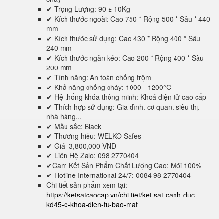
✔ Trọng Lượng: 90 ± 10Kg
✔ Kích thước ngoài: Cao 750 * Rộng 500 * Sâu * 440
mm
✔ Kích thước sử dụng: Cao 430 * Rộng 400 * Sâu
240 mm
✔ Kích thước ngăn kéo: Cao 200 * Rộng 400 * Sâu
200 mm
✔ Tính năng: An toàn chống trộm
✔ Khả năng chống cháy: 1000 - 1200°C
✔ Hệ thống khóa thông minh: Khoá điện tử cao cấp
✔ Thích hợp sử dụng: Gia đình, cơ quan, siêu thị,
nhà hàng...
✔ Mầu sắc: Black
✔ Thương hiệu: WELKO Safes
✔ Giá: 3,800,000 VNĐ
✔ Liên Hệ Zalo: 098 2770404
✔Cam Kết Sản Phẩm Chất Lượng Cao: Mới 100%
✔ Hotline International 24/7: 0084 98 2770404
Chi tiết sản phẩm xem tại:
https://ketsatcaocap.vn/chi-tiet/ket-sat-canh-duc-
kd45-e-khoa-dien-tu-bao-mat