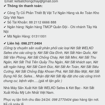
Email:
ketsatchongchay@gmail.com
✔ Thông tin thanh toán:
✔
Công Ty Cổ Phần Thiết Bị Vật Tư Ngân Hàng và An Toàn Kho
Qũy Việt Nam
✔ Số Tài Khoản: 88 2112 6666 888
✔ Ngân hàng: Ngân hàng TMCP Quân Đội - Chi nhánh Tây Hà
Nội
✔ Mã Ngân Hàng: 01311001
✔ Liên hệ: 098.277.0404
(Công ty chuyên sản xuất phân phối các loại Két Sắt WELKO
Safes cho các công ty, Két Sắt Gia Đình, Két Sắt Hàn Quốc, Két
Sắt Văn Phòng, Két Sắt Chống Cháy, Két Sắt Mini, Két Sắt Thu
Ngân, Két Sắt Thả Tiền Quầy Thu Ngân, Két Sắt khách sạn, Két
sắt ngân hàng, Két Sắt Cánh Đúc, Két Sắt An Toàn, Két Sắt Siêu
Cường, Két Sắt Chống Đập Khoan Phá, Két Sắt Bảo Mật, Két Sắt
Đựng Hồ Sơ, Safes... Nhận đặt Két Sắt lắp đặt cho các công trình
chung cư, bệnh viện.....(giá rẻ tận gốc )
Nhà Máy Sản Xuất Két Sắt WELKO Safes & Két Bạc - Két Sắt
Xuất Khẩu Mỹ Lớn Nhất Việt Nam.
Phục vụ tận tình chu đáo 24/24:
098 2770404
giao hàng tận nơi.
Kể cả ngày lễ.