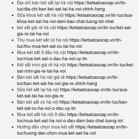
Địa chỉ bán két sắt tại hà nội
https://ketsatcaocap.vn/tin-
tuc/dia-chi-ban-ket-sat-tai-ha-noi-chinh-hang
Sửa khoá két sắt hà nội
https://ketsatcaocap.vn/tin-tuc/sua-
khoa-ket-sat-ha-noi-dam-bao-chat-luong-tot-nhat
két sắt giá rẻ hà nội
https://ketsatcaocap.vn/tin-tuc/ket-sat-
gia-re-tai-ha-noi
Thu mua két sắt cũ hà nội
https://ketsatcaocap.vn/tin-
tuc/thu-mua-ket-sat-cu-tai-ha-noi
Mua két sắt ở đâu hà nội
https://ketsatcaocap.vn/tin-
tuc/mua-ket-sat-o-dau-ha-noi-uy-tin
Két sắt mini giá rẻ hà nội
https://ketsatcaocap.vn/tin-tuc/ket-
sat-mini-gia-re-tai-ha-noi
Bán két sắt hà nội giá rẻ
https://ketsatcaocap.vn/tin-
tuc/ban-ket-sat-ha-noi-gia-re-chinh-hang
Sửa két sắt tại hà nội
https://ketsatcaocap.vn/tin-tuc/sua-
ket-sat-tai-ha-noi-gia-re
Bán két sắt cũ hà nội
https://ketsatcaocap.vn/tin-tuc/ban-
ket-sat-cu-ha-noi-o-dau-uy-tin
Mua két sắt hà nội ở đâu
https://ketsatcaocap.vn/tin-
tuc/mua-ket-sat-ha-noi-o-dau-dam-bao-chat-luong-tot
Hướng dẫn chọn mua két sắt
https://ketsatcaocap.vn/tin-
tuc/huong-dan-chon-mua-ket-sat-ha-noi