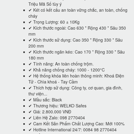
Triệu Mã Số tùy ý
✔ Két có kết cấu an toàn vững chắc, an toàn, chống
cháy
✔ Trọng Lượng: 60 ± 10Kg
✔ Kích thước ngoài: Cao 630 * Rộng 430 * Sâu 350
mm
✔ Kích thước sử dụng: Cao 350 * Rộng 330 * Sâu
200 mm
✔ Kích thước ngăn kéo: Cao 170 * Rộng 330 * Sâu
180 mm
✔ Tính năng: An toàn chống trộm.
✔ Khả năng chống cháy: 1000 - 1200°C
✔ Hệ thống khóa liên hoàn thông minh: Khoá Điện
Tử - Chìa khoá - Tay Cầm
✔ Thích hợp sử dụng: Công ty, cơ quan, gia đình,
thư viện...
✔ Mầu sắc: Black
✔ Thương hiệu: WELKO Safes
✔ Giá: 2.800.000 VNĐ
✔ Liên Hệ Zalo: 098 2770404
✔ Cam Kết Sản Phẩm Chất Lượng Cao: Mới 100%
✔ Hotline International 24/7: 0084 98 2770404