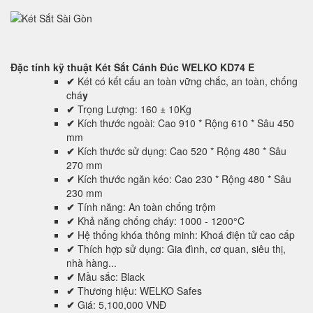
Đặc tính kỹ thuật
Két Sắt Cánh Đúc WELKO KD74 E
✔
Két có kết cấu an toàn vững chắc, an toàn, chống
chá
y
✔
Trọng Lượng: 160 ± 10Kg
✔
Kích thước ngoài: Cao 910 * Rộng 610 * Sâu 450
mm
✔
Kích thước sử dụng: Cao 520 * Rộng 480 * Sâu
270 mm
✔
Kích thước ngăn kéo: Cao 230 * Rộng 480 * Sâu
230 mm
✔
Tính năng: An toàn chống trộm
✔
Khả năng chống cháy: 1000 - 1200°C
✔
Hệ thống khóa thông minh: Khoá điện tử cao cấp
✔
Thích hợp sử dụng: Gia đình, cơ quan, siêu thị,
nhà hàng...
✔
Mầu sắc: Black
✔
Thương hiệu: WELKO Safes
✔
Giá: 5,100,000 VNĐ