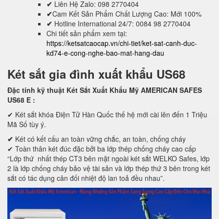
✔
Liên Hệ Zalo: 098 2770404
✔
Cam Kết Sản Phẩm Chất Lượng Cao: Mới 100%
✔
Hotline International 24/7: 0084 98 2770404
Chi tiết sản phẩm xem tại:
https://ketsatcaocap.vn/chi-tiet/ket-sat-canh-duc-
kd74-e-cong-nghe-bao-mat-hang-dau
Két sắt gia đình xuất khẩu US68
Đặc tính kỹ thuật Két Sắt Xuất Khẩu Mỹ AMERICAN SAFES
US68 E
:
✔ Két sắt khóa Điện Tử Hàn Quốc thế hệ mới cài lên đến 1 Triệu
Mã Số tùy ý.
✔
Két có kết cấu an toàn vững chắc, an toàn, chống cháy
✔ Toàn thân két đúc đặc bởi ba lớp thép chống cháy cao cấp
“Lớp thứ nhất thép CT3 bên mặt ngoài két sắt WELKO Safes, lớp
2 là lớp chống cháy bảo vệ tài sản và lớp thép thứ 3 bên trong két
sắt có tác dụng cân đối nhiệt độ lan toả đều nhau”.