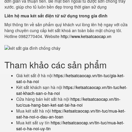
đơn giản và thuận tiên. Bề mặt bên ngoài tủ được sơn chống trầy
xước. giúp cho tủ luôn bền đẹp trong thời gian sử dụng
Liên hệ mua két sắt điện tử sử dụng trong gia đình
Mọi thông tin về sản phẩm quý khách vui lòng iên hệ ngay với cửa
hàng chuyên cung cấp két sắt khoá an toàn bảo mật chúng tôi.
Hotline 0982770404. Website
http://www.ketsatcaocap.vn
Tham khảo các sản phẩm
Giá két sắt ở hà nội
https://ketsatcaocap.vn/tin-tuc/gia-ket-
sat-o-ha-noi
Két sắt khách sạn hà nội
https://ketsatcaocap.vn/tin-tuc/ket-
sat-khach-san-o-ha-noi
Cửa hàng bán két sắt hà nội
https://ketsatcaocap.vn/tin-
tuc/cua-hang-ban-ket-sat-tai-ha-noi
Mua két sắt hà nội
https://ketsatcaocap.vn/tin-tuc/mua-ket-
sat-ha-noi-o-dau-an-toan
Mua két sắt uy tín
https://ketsatcaocap.vn/tin-tuc/mua-ket-
sat-o-ha-noi-uy-tin