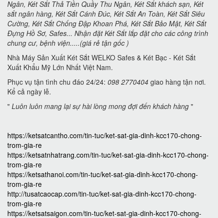
Ngân, Két Sắt Thả Tiền Quầy Thu Ngân, Két Sắt khách sạn, Két
sắt ngân hàng, Két Sắt Cánh Đúc, Két Sắt An Toàn, Két Sắt Siêu
Cường, Két Sắt Chống Đập Khoan Phá, Két Sắt Bảo Mật, Két Sắt
Đựng Hồ Sơ, Safes... Nhận đặt Két Sắt lắp đặt cho các công trình
chung cư, bệnh viện.....(giá rẻ tận gốc )
Nhà Máy Sản Xuất Két Sắt WELKO Safes & Két Bạc - Két Sắt
Xuất Khẩu Mỹ Lớn Nhất Việt Nam.
Phục vụ tận tình chu đáo 24/24:
098 2770404
giao hàng tận nơi.
Kể cả ngày lễ.
"
Luôn luôn mang lại sự hài lòng mong đợi đến khách hàng
"
https://ketsatcantho.com/tin-tuc/ket-sat-gia-dinh-kcc170-chong-
trom-gia-re
https://ketsatnhatrang.com/tin-tuc/ket-sat-gia-dinh-kcc170-chong-
trom-gia-re
https://ketsathanoi.com/tin-tuc/ket-sat-gia-dinh-kcc170-chong-
trom-gia-re
http://tusatcaocap.com/tin-tuc/ket-sat-gia-dinh-kcc170-chong-
trom-gia-re
https://ketsatsaigon.com/tin-tuc/ket-sat-gia-dinh-kcc170-chong-