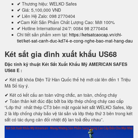
✔
Thương hiệu: WELKO Safes
✔
Giá: 5,100,000 VNĐ
✔
Liên Hệ Zalo: 098 2770404
✔
Cam Kết Sản Phẩm Chất Lượng Cao: Mới 100%
✔
Hotline International 24/7: 0084 98 2770404
Chi tiết sản phẩm xem tại:
https://ketsatcaocap.vn/chi-
tiet/ket-sat-canh-duc-kd74-e-cong-nghe-bao-mat-hang-dau
Két sắt gia đình xuất khẩu US68
Đặc tính kỹ thuật Két Sắt Xuất Khẩu Mỹ AMERICAN SAFES
US68 E
:
✔ Két sắt khóa Điện Tử Hàn Quốc thế hệ mới cài lên đến 1 Triệu
Mã Số tùy ý.
✔
Két có kết cấu an toàn vững chắc, an toàn, chống cháy
✔ Toàn thân két đúc đặc bởi ba lớp thép chống cháy cao cấp
“Lớp thứ nhất thép CT3 bên mặt ngoài két sắt WELKO Safes, lớp
2 là lớp chống cháy bảo vệ tài sản và lớp thép thứ 3 bên trong két
sắt có tác dụng cân đối nhiệt độ lan toả đều nhau”.