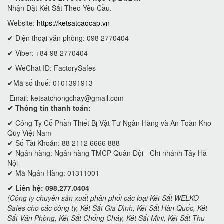
Nhận Đặt Két Sắt Theo Yêu Cầu.
Website:
https://ketsatcaocap.vn
✔ Điện thoại văn phòng: 098 2770404
✔ Viber: +84 98 2770404
✔ WeChat ID: FactorySafes
✔Mã số thuế: 0101391913
Email:
ketsatchongchay@gmail.com
✔ Thông tin thanh toán:
✔
Công Ty Cổ Phần Thiết Bị Vật Tư Ngân Hàng và An Toàn Kho
Qũy Việt Nam
✔ Số Tài Khoản: 88 2112 6666 888
✔ Ngân hàng: Ngân hàng TMCP Quân Đội - Chi nhánh Tây Hà
Nội
✔ Mã Ngân Hàng: 01311001
✔ Liên hệ: 098.277.0404
(Công ty chuyên sản xuất phân phối các loại Két Sắt WELKO
Safes cho các công ty, Két Sắt Gia Đình, Két Sắt Hàn Quốc, Két
Sắt Văn Phòng, Két Sắt Chống Cháy, Két Sắt Mini, Két Sắt Thu