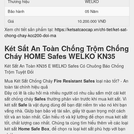
Thương hiệu
WELKO
Bảo hành
05 Năm
Giá
10.200.000 VNĐ
Xem chi tiết sản phẩm tại:
https://ketsatcaocap.vn/chi-tiet/ket-sat-
chong-chay-kcc200-doi-ma
Két Sắt An Toàn Chống Trộm Chống
Cháy HOME Safes WELKO KN35
Két Sắt An Toàn KN35 E WELKO Safes Có Chuông Báo Chống
Trộm Tuyệt Đối
Mua Két Sắt Chống Cháy
Fire Resistant Safes
loại nào tốt? - An
toàn tài chính hiệu quả
Đây có lẽ là câu hỏi mà nhiều người có nhu cầu sắm một cái két
sắt chống cháy
Safes
thường phân vân trước khi mua két sắt. Vì
két sắt
Safe
là vật dụng dùng để bạn đặt niềm tin vào nó khi bạn
vắng nhà. Giứp bạn bảo vệ tài sản, giấy tờ quan trọng một cách
tốt và an toàn nhất. Cần hiểu rõ và kỹ lưỡng để chọn mua két sắt
tốt, chất lượng cao nhất. Chúng ta cùng tìm hiểu thêm về các loại
két sắt
Home Safe Box
, để chọn ra loại két sắt phù hợp với bạn