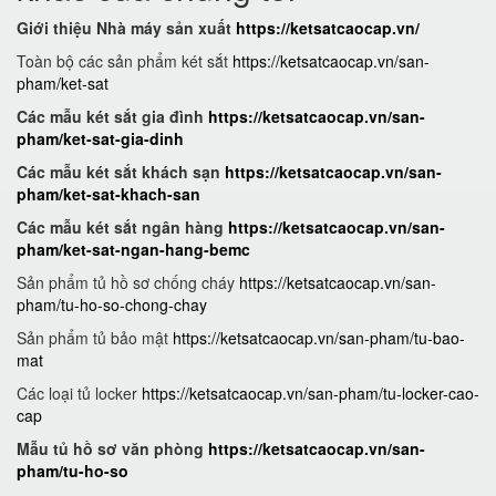
Giới thiệu Nhà máy sản xuất
https://ketsatcaocap.vn/
Toàn bộ các sản phẩm két sắt
https://ketsatcaocap.vn/san-
pham/ket-sat
Các mẫu két sắt gia đình
https://ketsatcaocap.vn/san-
pham/ket-sat-gia-dinh
Các mẫu két sắt khách sạn
https://ketsatcaocap.vn/san-
pham/ket-sat-khach-san
Các mẫu két sắt ngân hàng
https://ketsatcaocap.vn/san-
pham/ket-sat-ngan-hang-bemc
Sản phẩm tủ hồ sơ chống cháy
https://ketsatcaocap.vn/san-
pham/tu-ho-so-chong-chay
Sản phẩm tủ bảo mật
https://ketsatcaocap.vn/san-pham/tu-bao-
mat
Các loại tủ locker
https://ketsatcaocap.vn/san-pham/tu-locker-cao-
cap
Mẫu tủ hồ sơ văn phòng
https://ketsatcaocap.vn/san-
pham/tu-ho-so