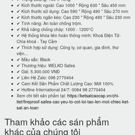
✔ Kích thước ngoài: Cao 1000 * Rộng 630 * Sâu 450 mm
✔ Kích thước sử dụng: Cao 590 * Rộng 490 * Sâu 270 mm
✔ Kích thước ngăn kéo: Cao 230 * Rộng 490 * Sâu 230 mm
✔ Tính năng: An toàn chống trộm.
✔ Khả năng chống cháy: 1000 - 1200°C
✔ Hệ thống khóa liên hoàn thông minh: Khoá Điện Tử-
Chìa khoá - Tay Cầm
✔ Thích hợp sử dụng: Công ty, cơ quan, gia đình, thư
viện...
✔ Mầu sắc: Black
✔ Thương hiệu: WELKO Safes
✔ Giá: 5.300.000 VNĐ
✔ Liên Hệ Zalo: 098 2770404
✔ Cam Kết Sản Phẩm Chất Lượng Cao: Mới 100%
✔ Hotline International 24/7: 0084 98 2770404
Xem chi tiết sản phẩm tại:
https://ketsatcaocap.vn/chi-
tiet/fireproof-safes-cac-yeu-to-cot-loi-tao-len-mot-chiec-ket-
sat-an-toan
Tham khảo các sán phẩm
khác của chúng tôi