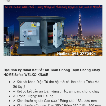
nhé!
Đặc tính kỹ thuật Két Sắt An Toàn Chống Trộm Chống Cháy
HOME Safes WELKO KN35E
✔ Két sắt khóa Điện Tử thế hệ mới cài lên đến 1 Triệu Mã
Số tùy ý
✔ Két có kết cấu an toàn vững chắc, an toàn, chống cháy
✔ Trọng Lượng: 60 ± 10Kg
✔ Kích thước ngoài: Cao 630 * Rộng 430 * Sâu 350 mm
✔ Kích thước sử dụng: Cao 350 * Rộng 330 * Sâu 200 mm