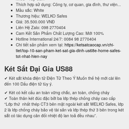
Thích hợp sử dụng: Công ty, cơ quan, gia đình, thư viện...
Mầu sắc: White
Thương hiệu: WELKO Safes
Giá: 35.500.000 VNĐ
Liên Hệ Zalo: 098 2770404
Cam Kết Sản Phẩm Chất Lượng Cao: Mới 100%
Hotline International 24/7: 0084 98 2770404
Chi tiết sản phẩm xem tại:
https://ketsatcaocap.vn/chi-
tiet/top-10-san-pham-ket-sat-gia-dinh-us68e-home-safes-
tot-nhat-hien-nay
Két Sắt Đại Gia US88
✔ Két sắt khóa điện tử Điện Tử Theo Ý Muốn thế hệ mới cài lên
đến 100 Dấu điện tử tùy ý.
✔ Két có kết cấu an toàn vững chắc, an toàn, chống cháy
✔ Toàn thân két đúc đặc bởi ba lớp thép chống cháy cao cấp
“Lớp thứ nhất thép CT3 bên mặt ngoài két sắt WELKO Safes, lớp
2 là lớp chống cháy bảo vệ tài sản và lớp thép thứ 3 bên trong két
sắt có tác dụng cân đối nhiệt độ lan toả đều nhau”.