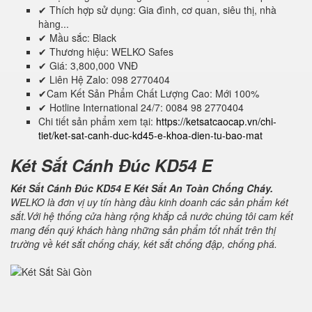
✔ Thích hợp sử dụng: Gia đình, cơ quan, siêu thị, nhà
hàng...
✔ Mầu sắc: Black
✔ Thương hiệu: WELKO Safes
✔ Giá: 3,800,000 VNĐ
✔ Liên Hệ Zalo: 098 2770404
✔Cam Kết Sản Phẩm Chất Lượng Cao: Mới 100%
✔ Hotline International 24/7: 0084 98 2770404
Chi tiết sản phẩm xem tại:
https://ketsatcaocap.vn/chi-
tiet/ket-sat-canh-duc-kd45-e-khoa-dien-tu-bao-mat
Két Sắt Cánh Đúc KD54 E
Két Sắt Cánh Đúc KD54 E Két Sắt An Toàn Chống Cháy.
WELKO là đơn vị uy tín hàng đầu kinh doanh các sản phẩm két
sắt.Với hệ thống cửa hàng rộng khắp cả nước chúng tôi cam kết
mang đến quý khách hàng những sản phẩm tốt nhất trên thị
trường về két sắt chống cháy, két sắt chống đập, chống phá.