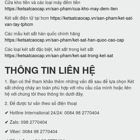
Cửa kho tiền và các loại máy đếm tiền
https://ketsatcaocap.vn/san-pham/cua-kho-may-dem-tien
Két sắt điện tử tại hcm
https://ketsatcaocap.vn/san-pham/ket-sat-
van-tay-tphcm
Các mẫu két sắt hàn quốc chính hãng
https://ketsatcaocap.vn/san-pham/ket-sat-han-quoc-cao-cap
Các loại két sắt đặc biệt, két sắt trong két sắt
https://ketsatcaocap.vn/san-pham/ket-sat-trong-ket-sat
THÔNG TIN LIÊN HỆ
1. Bạn có thể tham khảo thêm những vấn đề sau để lựa chọn Két
sắt chống cháy an toàn phù hợp với nhu cầu của mình hoặc liên
hệ với chúng tôi theo thông tin dưới đây.
2. Để được tư vấn theo số điện thoại
✔
Hotline International 24/24: 0084 98 2770404
✔
Zalo: 098 2770404
✔
Viber: 0084 98 2770404