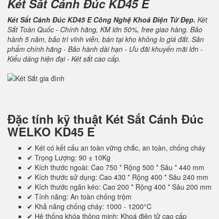
Két Sắt Cánh Đúc KD45 E
Két Sắt Cánh Đúc KD45 E Công Nghệ Khoá Điện Tử Đẹp.
Két
Sắt Toàn Quốc - Chính hãng, KM lớn 50%, free giao hàng. Bảo
hành 5 năm, bảo trì vĩnh viễn, bán tại kho không lo giá đắt. Sản
phẩm chính hãng - Bảo hành dài hạn - Ưu đãi khuyến mãi lớn -
Kiểu dáng hiện đại - Két sắt cao cấp.
Đặc tính kỹ thuật
Két Sắt Cánh Đúc
WELKO KD45 E
✔ Két có kết cấu an toàn vững chắc, an toàn, chống cháy
✔ Trọng Lượng: 90 ± 10Kg
✔ Kích thước ngoài: Cao 750 * Rộng 500 * Sâu * 440 mm
✔ Kích thước sử dụng: Cao 430 * Rộng 400 * Sâu 240 mm
✔ Kích thước ngăn kéo: Cao 200 * Rộng 400 * Sâu 200 mm
✔ Tính năng: An toàn chống trộm
✔ Khả năng chống cháy: 1000 - 1200°C
✔ Hệ thống khóa thông minh: Khoá điện tử cao cấp