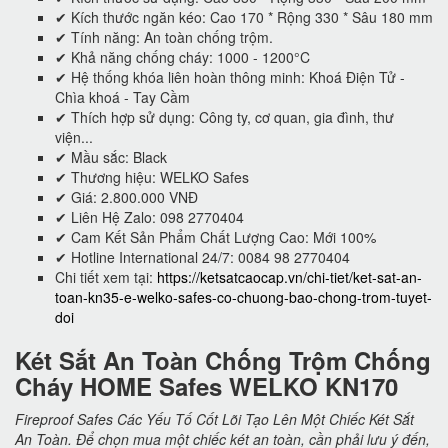
✔ Kích thước ngăn kéo: Cao 170 * Rộng 330 * Sâu 180 mm
✔ Tính năng: An toàn chống trộm.
✔ Khả năng chống cháy: 1000 - 1200°C
✔ Hệ thống khóa liên hoàn thông minh: Khoá Điện Tử -
Chìa khoá - Tay Cầm
✔ Thích hợp sử dụng: Công ty, cơ quan, gia đình, thư
viện...
✔ Mầu sắc: Black
✔ Thương hiệu: WELKO Safes
✔ Giá: 2.800.000 VNĐ
✔ Liên Hệ Zalo: 098 2770404
✔ Cam Kết Sản Phẩm Chất Lượng Cao: Mới 100%
✔ Hotline International 24/7: 0084 98 2770404
Chi tiết xem tại:
https://ketsatcaocap.vn/chi-tiet/ket-sat-an-
toan-kn35-e-welko-safes-co-chuong-bao-chong-trom-tuyet-
doi
Két Sắt An Toàn Chống Trộm Chống
Cháy HOME Safes WELKO KN170
Fireproof Safes Các Yếu Tố Cốt Lõi Tạo Lên Một Chiếc Két Sắt
An Toàn. Để chọn mua một chiếc két an toàn, cần phải lưu ý đến,