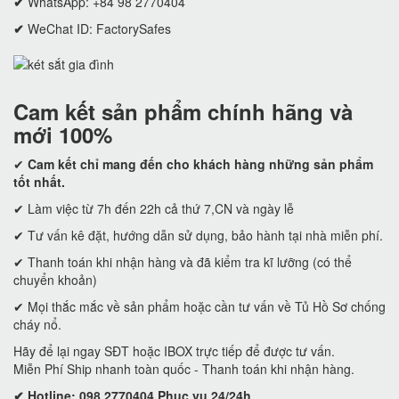
✔
WhatsApp: +84 98 2770404
✔
WeChat ID: FactorySafes
Cam kết
sản phẩm chính hãng và
mới 100%
✔
Cam kết
chỉ mang đến cho khách hàng những sản phẩm
tốt nhất.
✔ Làm việc từ 7h đến 22h cả thứ 7,CN và ngày lễ
✔ Tư vấn kê đặt, hướng dẫn sử dụng, bảo hành tại nhà miễn phí.
✔ Thanh toán khi nhận hàng và đã kiểm tra kĩ lưỡng (có thể
chuyển khoản)
✔ Mọi thắc mắc về sản phẩm hoặc cần tư vấn về Tủ Hồ Sơ chống
cháy nổ.
Hãy để lại ngay SĐT hoặc IBOX trực tiếp để được tư vấn.
Miễn Phí Ship nhanh toàn quốc - Thanh toán khi nhận hàng.
✔ Hotline: 098 2770404 Phục vụ 24/24h