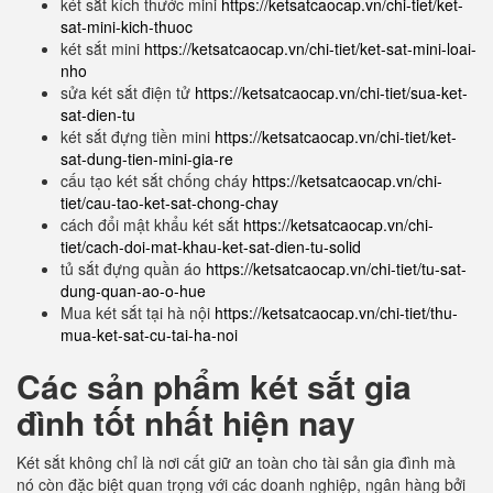
két sắt kích thước mini
https://ketsatcaocap.vn/chi-tiet/ket-
sat-mini-kich-thuoc
két sắt mini
https://ketsatcaocap.vn/chi-tiet/ket-sat-mini-loai-
nho
sửa két sắt điện tử
https://ketsatcaocap.vn/chi-tiet/sua-ket-
sat-dien-tu
két sắt đựng tiền mini
https://ketsatcaocap.vn/chi-tiet/ket-
sat-dung-tien-mini-gia-re
cấu tạo két sắt chống cháy
https://ketsatcaocap.vn/chi-
tiet/cau-tao-ket-sat-chong-chay
cách đổi mật khẩu két sắt
https://ketsatcaocap.vn/chi-
tiet/cach-doi-mat-khau-ket-sat-dien-tu-solid
tủ sắt đựng quần áo
https://ketsatcaocap.vn/chi-tiet/tu-sat-
dung-quan-ao-o-hue
Mua két sắt tại hà nội
https://ketsatcaocap.vn/chi-tiet/thu-
mua-ket-sat-cu-tai-ha-noi
Các sản phẩm két sắt gia
đình tốt nhất hiện nay
Két sắt không chỉ là nơi cất giữ an toàn cho tài sản gia đình mà
nó còn đặc biệt quan trọng với các doanh nghiệp, ngân hàng bởi