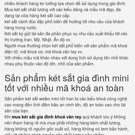
nhiều khách hàng tin tưởng lựa chọn để sử dụng trong gia đình.
Mua két sắt chất lượng với các kiểu dáng và mẫu mã đẹp, đa
dạng tại cửa hàng két sắt cao cấp.
két sắt cánh đúc đặc phổ biến để hướng tới nhu cầu của khách
hàng trong nước.
Két sắt ký gửi tài sản đa phần phục vụ nhu cầu xuất khẩu tới các
thị trường Iran, Mỹ, Nhật, Ấn độ vv.
Người mua thường chọn két sắt phổ biến với sản phẩm mã khoá
điện tử, mã khoá cơ, mã khoá vân tay vv.
Với nhiều mẫu mã khác nhau với dung tích sử dụng lớn nhỏ khác
nhau phụ thuộc vào độ lớn, nhỏ của sản phẩm.
Sản phẩm két sắt gia đình mini
tốt với nhiều mã khoá an toàn
Sản phẩm két sắt welko mini tốt tran bị các kiểu khoá công nghệ
cao mang đến tính đảm bảo an ninh lớn, độ an toàn cao cho tài
sản của bạn.
Khi
mua két sắt gia đình khoá vân tay
quý khách lưu ý không
nên tham hàng rẻ mà mua phải những hàng kém chất lượng,
hàng không rõ nguồn gốc xuất xứ, hàng không có tem bảo hành,
giấy tờ chứng minh nguồn gốc chất lượng sản phẩm.