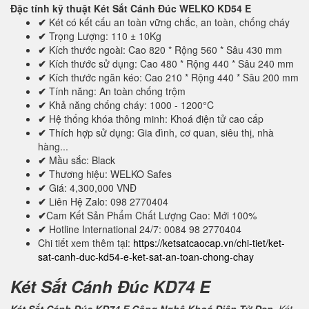
Đặc tính kỹ thuật
Két Sắt Cánh Đúc WELKO KD54 E
✔
Két có kết cấu an toàn vững chắc, an toàn, chống cháy
✔
Trọng Lượng: 110 ± 10Kg
✔
Kích thước ngoài: Cao 820 * Rộng 560 * Sâu 430 mm
✔
Kích thước sử dụng: Cao 480 * Rộng 440 * Sâu 240 mm
✔
Kích thước ngăn kéo: Cao 210 * Rộng 440 * Sâu 200 mm
✔
Tính năng: An toàn chống trộm
✔
Khả năng chống cháy: 1000 - 1200°C
✔
Hệ thống khóa thông minh: Khoá điện tử cao cấp
✔
Thích hợp sử dụng: Gia đình, cơ quan, siêu thị, nhà
hàng...
✔
Mầu sắc: Black
✔
Thương hiệu: WELKO Safes
✔
Giá: 4,300,000 VNĐ
✔
Liên Hệ Zalo: 098 2770404
✔
Cam Kết Sản Phẩm Chất Lượng Cao: Mới 100%
✔
Hotline International 24/7: 0084 98 2770404
Chi tiết xem thêm tại:
https://ketsatcaocap.vn/chi-tiet/ket-
sat-canh-duc-kd54-e-ket-sat-an-toan-chong-chay
Két Sắt Cánh Đúc KD74 E