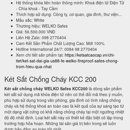
Hệ thống khóa liên hoàn thông minh: Khoá điện tử Điện Tử
- Chìa khoá - Tay Cầm
Thích hợp sử dụng: Công ty, cơ quan, gia đình, thư viện...
Mầu sắc: White
Thương hiệu: WELKO Safes
Giá: 56.500.000 VNĐ
Liên Hệ Zalo: 098 2770404
Cam Kết Sản Phẩm Chất Lượng Cao: Mới 100%
Hotline International 24/7: 0084 98 2770404
Xem chi tiết sản phẩm tại:
https://ketsatcaocap.vn/chi-
tiet/ket-sat-dai-gia-us88-fe-welko-fireproof-safes-chong-
trom-hieu-qua-nhat
Két Sắt Chống Cháy KCC 200
Két sắt chống cháy WELKO Safes KCC200
là dòng sản phẩm
két sắt sử dụng mã khóa điện tử nên có thể đổi mã theo ý muốn,
phù hợp sử dụng trong văn phòng, gia đình có tính năng chống
cháy và hệ thống khoá an toàn cao là kết quả của sự sáng tạo từ
một dạng vật cứng có khả năng chống cháy tại một ngưỡng nhiệt
độ độ nhất định. Loại két sắt này có thiết kế đặc biệt cô lập trong
trường hợp hỏa hoạn. Những tài sản giá trị bên trong sẽ luôn
được bảo đảm an toàn tốt nhất.