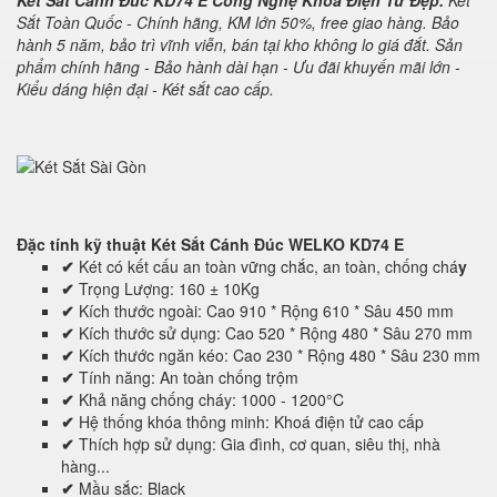
Két Sắt Cánh Đúc KD74 E Công Nghệ Khoá Điện Tử Đẹp.
Két
Sắt Toàn Quốc - Chính hãng, KM lớn 50%, free giao hàng. Bảo
hành 5 năm, bảo trì vĩnh viễn, bán tại kho không lo giá đắt. Sản
phẩm chính hãng - Bảo hành dài hạn - Ưu đãi khuyến mãi lớn -
Kiểu dáng hiện đại - Két sắt cao cấp.
Đặc tính kỹ thuật
Két Sắt Cánh Đúc WELKO KD74 E
✔
Két có kết cấu an toàn vững chắc, an toàn, chống chá
y
✔
Trọng Lượng: 160 ± 10Kg
✔
Kích thước ngoài: Cao 910 * Rộng 610 * Sâu 450 mm
✔
Kích thước sử dụng: Cao 520 * Rộng 480 * Sâu 270 mm
✔
Kích thước ngăn kéo: Cao 230 * Rộng 480 * Sâu 230 mm
✔
Tính năng: An toàn chống trộm
✔
Khả năng chống cháy: 1000 - 1200°C
✔
Hệ thống khóa thông minh: Khoá điện tử cao cấp
✔
Thích hợp sử dụng: Gia đình, cơ quan, siêu thị, nhà
hàng...
✔
Mầu sắc: Black