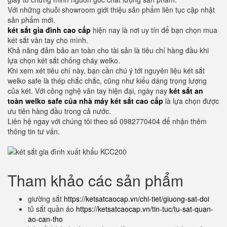
Với những chuỗi showroom giới thiệu sản phẩm liên tục cập nhật
sản phẩm mới.
két sắt gia đình cao cấp
hiện nay là nơi uy tín để bạn chọn mua
két sắt vân tay cho mình.
Khả năng đảm bảo an toàn cho tài sản là tiêu chí hàng đầu khi
lựa chọn két sắt chống cháy welko.
Khi xem xét tiêu chí này, bạn cần chú ý tới nguyên liệu két sắt
welko safe là thép chắc chắc, cũng như kiểu dáng trọng lượng
của két. Với công nghệ vân tay hiện đại, ngày nay
két sắt an
toàn welko safe của nhà máy két sắt cao cấp
là lựa chọn được
ưu tiên hàng đầu trong cả nước.
Liên hệ ngay với chúng tôi theo số 0982770404 để nhận thêm
thông tin tư vấn.
Tham khảo các sản phẩm
giường sắt
https://ketsatcaocap.vn/chi-tiet/giuong-sat-doi
tủ sắt quần áo
https://ketsatcaocap.vn/tin-tuc/tu-sat-quan-
ao-can-tho