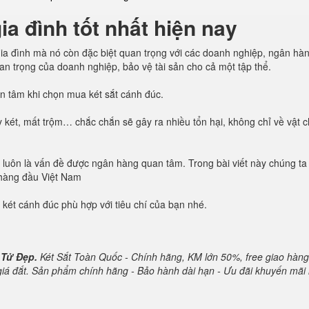
a đình tốt nhất hiện nay
n gia đình mà nó còn đặc biệt quan trọng với các doanh nghiệp, ngân hà
quan trọng của doanh nghiệp, bảo vệ tài sản cho cả một tập thể.
uan tâm khi chọn mua két sắt cánh đúc.
 két, mất trộm… chắc chắn sẽ gây ra nhiều tổn hại, không chỉ về vật 
oàn luôn là vấn đề được ngân hàng quan tâm. Trong bài viết này chúng ta
 hàng đầu Việt Nam
 két cánh đúc phù hợp với tiêu chí của bạn nhé.
 Tử Đẹp.
Két Sắt Toàn Quốc - Chính hãng, KM lớn 50%, free giao hàng
 giá đắt. Sản phẩm chính hãng - Bảo hành dài hạn - Ưu đãi khuyến mãi 