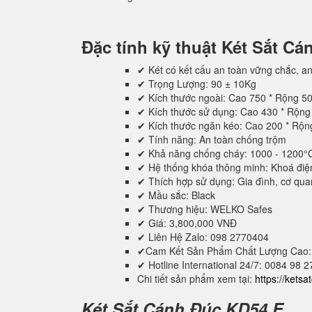
Đặc tính kỹ thuật
Két Sắt C
✔ Két có kết cấu an toàn vững chắc, an
✔ Trọng Lượng: 90 ± 10Kg
✔ Kích thước ngoài: Cao 750 * Rộng 5
✔ Kích thước sử dụng: Cao 430 * Rộn
✔ Kích thước ngăn kéo: Cao 200 * Rộ
✔ Tính năng: An toàn chống trộm
✔ Khả năng chống cháy: 1000 - 1200°
✔ Hệ thống khóa thông minh: Khoá điệ
✔ Thích hợp sử dụng: Gia đình, cơ quan,
✔ Mầu sắc: Black
✔ Thương hiệu: WELKO Safes
✔ Giá: 3,800,000 VNĐ
✔ Liên Hệ Zalo: 098 2770404
✔Cam Kết Sản Phẩm Chất Lượng Cao:
✔ Hotline International 24/7: 0084 98 
Chi tiết sản phẩm xem tại:
https://kets
Két Sắt Cánh Đúc KD54 E