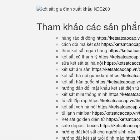
Tham khảo các sản ph
hàng rào di động
https://ketsatcaocap.
cách đổi mã két sắt
https://ketsatcaoca
thuê két sắt ngân hàng
https://ketsatca
két sắt cũ thanh lý
https://ketsatcaocap.
sửa két sắt tại hà nội
https://ketsatcaoca
két sắt âm sàn
https://ketsatcaocap.vn/
két sắt hà nội gunndard
https://ketsatc
két sắt hàn quốc
https://ketsatcaocap.v
hướng dẫn đổi mật khẩu két sắt điện t
két sắt mini thông minh
https://ketsatc
tủ sắt lắp ráp
https://ketsatcaocap.vn/ti
két sắt vdh hà nội
https://ketsatcaocap.v
tủ lạnh minibar
https://ketsatcaocap.vn/
Két sắt golden điện tử
https://ketsatcao
safe deposit boxes
https://ketsatcaoca
hướng đặt két sắt cho người sinh năm
hướng đặt két sắt tuổi đinh mão
https:/