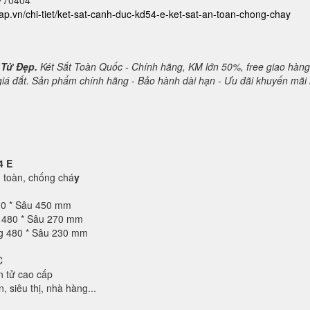
2770404
cap.vn/chi-tiet/ket-sat-canh-duc-kd54-e-ket-sat-an-toan-chong-chay
 Tử Đẹp.
Két Sắt Toàn Quốc - Chính hãng, KM lớn 50%, free giao hàng
 giá đắt. Sản phẩm chính hãng - Bảo hành dài hạn - Ưu đãi khuyến mãi 
4 E
toàn, chống chá
y
10 * Sâu 450 mm
g 480 * Sâu 270 mm
ng 480 * Sâu 230 mm
C
n tử cao cấp
 siêu thị, nhà hàng...