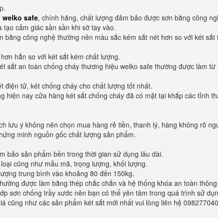
p.
 welko safe
, chính hãng, chất lượng đảm bảo được sơn bằng công ng
à tạo cảm giác sần sần khi sờ tay vào.
n bằng công nghệ thường nên màu sắc kém sắt nét hơn so với két sắt 
 hơn hẳn so với két sắt kém chất lượng.
ét sắt an toàn chống cháy thương hiệu welko safe thường được làm từ
t điện tử, két chống cháy cho chất lượng tốt nhất.
 hiện nay cửa hàng két sắt chống cháy đã có mặt tại khắp các tỉnh t
ch lưu ý không nên chọn mua hàng rẻ tiền, thanh lý, hàng không rõ n
 chứng minh nguồn gốc chất lượng sản phẩm.
 bảo sản phẩm bền trong thời gian sử dụng lâu dài.
loại cũng như mẫu mã, trọng lượng, khối lượng.
ọng lượng trung bình vào khoảng 80 đến 150kg.
 thường được làm bằng thép chắc chắn và hệ thống khóa an toàn thông
lớp sơn chống trầy xước nên bạn có thể yên tâm trong quá trình sử dụ
giá cũng như các sản phẩm két sắt mới nhất vui lòng liên hệ 09827704