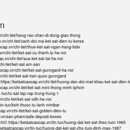
ẩm
vn/chi-tiet/hang-rao-chan-di-dong-giao-thong
p.vn/chi-tiet/cach-doi-ma-ket-sat-dien-tu-korea
ocap.vn/chi-tiet/thue-ket-sat-ngan-hang-bidv
vn/chi-tiet/ket-sat-cu-thanh-ly-ha-noi
p.vn/chi-tiet/sua-ket-sat-tai-ha-noi
chi-tiet/ket-sat-am-san
aocap.vn/chi-tiet/ket-sat-gunngard-ha-noi
n/chi-tiet/ket-sat-han-quoc-gunngard
ử
https://ketsatcaocap.vn/chi-tiet/huong-dan-doi-mat-khau-ket-sat-dien-t
aocap.vn/chi-tiet/ket-sat-mini-thong-minh-tphcm
n-tuc/tu-sat-lap-rap-trung-hung-1
n/chi-tiet/ket-sat-vdh-ha-noi
tin-tuc/kich-thuoc-tu-lanh-minibar
cap.vn/chi-tiet/ket-sat-golden-dien-tu
p.vn/san-pham/safe-deposit-boxes
 1965
https://ketsatcaocap.vn/tin-tuc/huong-dat-ket-sat-theo-tuoi-1965
/ketsatcaocap.vn/tin-tuc/huong-dat-ket-sat-cho-tuoi-dinh-mao-1987