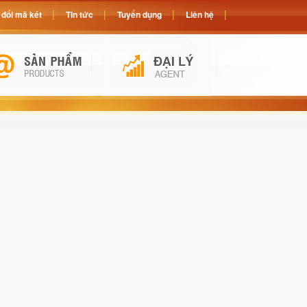
đổi mã két
Tin tức
Tuyển dụng
Liên hệ