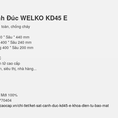
ánh Đúc WELKO KD45 E
 toàn, chống cháy
00 * Sâu * 440 mm
g 400 * Sâu 240 mm
ng 400 * Sâu 200 mm
C
n tử cao cấp
 siêu thị, nhà hàng...
 Mới 100%
2770404
atcaocap.vn/chi-tiet/ket-sat-canh-duc-kd45-e-khoa-dien-tu-bao-mat