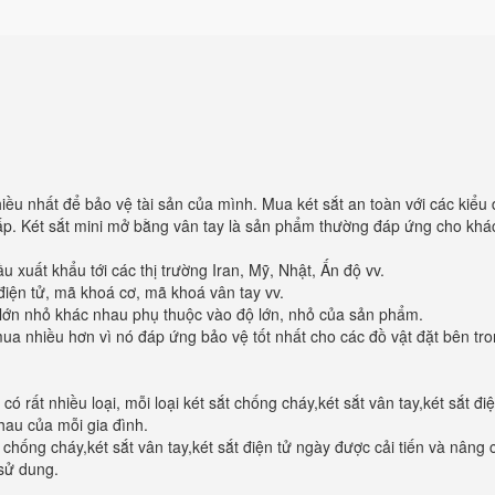
u nhất để bảo vệ tài sản của mình. Mua két sắt an toàn với các kiểu
ấp. Két sắt mini mở bằng vân tay là sản phẩm thường đáp ứng cho khá
xuất khẩu tới các thị trường Iran, Mỹ, Nhật, Ấn độ vv.
iện tử, mã khoá cơ, mã khoá vân tay vv.
lớn nhỏ khác nhau phụ thuộc vào độ lớn, nhỏ của sản phẩm.
mua nhiều hơn vì nó đáp ứng bảo vệ tốt nhất cho các đồ vật đặt bên tr
có rất nhiều loại, mỗi loại két sắt chống cháy,két sắt vân tay,két sắt đi
au của mỗi gia đình.
t chống cháy,két sắt vân tay,két sắt điện tử ngày được cải tiến và nâng
sử dung.