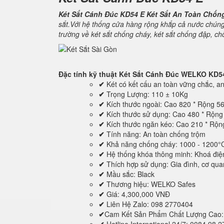
Két Sắt Cánh Đúc KD54 E Két Sắt An Toàn Chốn
sắt.Với hệ thống cửa hàng rộng khắp cả nước chúng
trường về két sắt chống cháy, két sắt chống đập, c
Đặc tính kỹ thuật
Két Sắt Cánh Đúc WELKO KD5
✔
Két có kết cấu an toàn vững chắc, an 
✔
Trọng Lượng: 110 ± 10Kg
✔
Kích thước ngoài: Cao 820 * Rộng 5
✔
Kích thước sử dụng: Cao 480 * Rộn
✔
Kích thước ngăn kéo: Cao 210 * Rộ
✔
Tính năng: An toàn chống trộm
✔
Khả năng chống cháy: 1000 - 1200°
✔
Hệ thống khóa thông minh: Khoá điệ
✔
Thích hợp sử dụng: Gia đình, cơ quan,
✔
Mầu sắc: Black
✔
Thương hiệu: WELKO Safes
✔
Giá: 4,300,000 VNĐ
✔
Liên Hệ Zalo: 098 2770404
✔
Cam Kết Sản Phẩm Chất Lượng Cao: