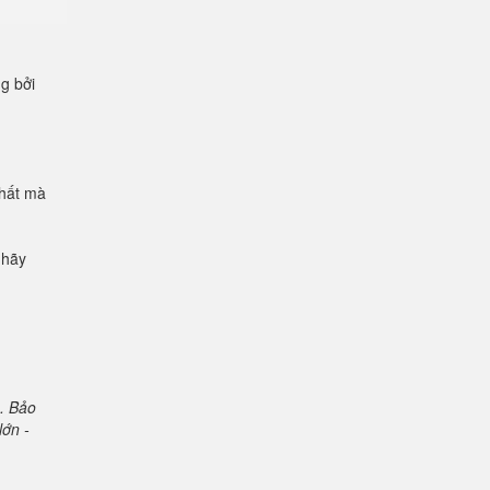
ng bởi
chất mà
 hãy
. Bảo
lớn -