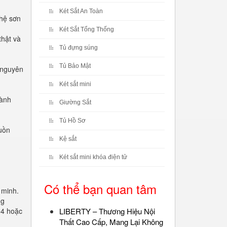
Két Sắt An Toàn
hệ sơn
Két Sắt Tổng Thống
thật và
Tủ đựng súng
Tủ Bảo Mật
 nguyên
Két sắt mini
hành
Giường Sắt
Tủ Hồ Sơ
guồn
Kệ sắt
Két sắt mini khóa điện tử
Có thể bạn quan tâm
 minh.
ng
04 hoặc
LIBERTY – Thương Hiệu Nội
Thất Cao Cấp, Mang Lại Không