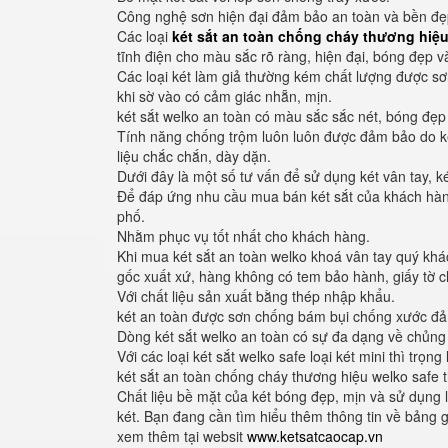
Công nghệ sơn hiện đại đảm bảo an toàn và bền đẹ
Các loại
két sắt an toàn chống cháy thương hiệu
tĩnh điện cho màu sắc rõ ràng, hiện đại, bóng đẹp v
Các loại két làm giả thường kém chất lượng được sơ
khi sờ vào có cảm giác nhẵn, mịn.
két sắt welko an toàn có màu sắc sắc nét, bóng đẹp
Tính năng chống trộm luôn luôn được đảm bảo do k
liệu chắc chắn, dày dặn.
Dưới đây là một số tư vấn để sử dụng két vân tay, ké
Để đáp ứng nhu cầu mua bán két sắt của khách hàng
phố.
Nhằm phục vụ tốt nhất cho khách hàng.
Khi mua két sắt an toàn welko khoá vân tay quý khá
gốc xuất xứ, hàng không có tem bảo hành, giấy tờ
Với chất liệu sản xuất bằng thép nhập khẩu.
két an toàn được sơn chống bám bụi chống xước đảm
Dòng két sắt welko an toàn có sự đa dạng về chủng 
Với các loại két sắt welko safe loại két mini thì tr
két sắt an toàn chống cháy thương hiệu welko safe
Chất liệu bề mặt của két bóng đẹp, mịn và sử dụng 
két. Bạn đang cần tìm hiểu thêm thông tin về bảng 
xem thêm tại websit
www.ketsatcaocap.vn