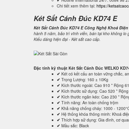
✔
Hotline International 24/7: 0084 98 
Chi tiết xem thêm tại:
https://ketsatcao
Két Sắt Cánh Đúc KD74 E
Két Sắt Cánh Đúc KD74 E Công Nghệ Khoá Điện
hành 5 năm, bảo trì vĩnh viễn, bán tại kho không lo
Kiểu dáng hiện đại - Két sắt cao cấp.
Đặc tính kỹ thuật
Két Sắt Cánh Đúc WELKO KD7
✔
Két có kết cấu an toàn vững chắc, an 
✔
Trọng Lượng: 160 ± 10Kg
✔
Kích thước ngoài: Cao 910 * Rộng 6
✔
Kích thước sử dụng: Cao 520 * Rộn
✔
Kích thước ngăn kéo: Cao 230 * Rộ
✔
Tính năng: An toàn chống trộm
✔
Khả năng chống cháy: 1000 - 1200°
✔
Hệ thống khóa thông minh: Khoá điệ
✔
Thích hợp sử dụng: Gia đình, cơ quan,
✔
Mầu sắc: Black