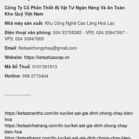
Công Ty Cổ Phần Thiết Bị Vật Tư Ngân Hàng Và An Toàn
Kho Quỹ Việt Nam
Nhà máy sản xuất
: Khu Công Nghệ Cao Láng Hoà Lạc
Điện thoại văn phòng
: 024 33705382 - VP2: 024 33947067 -
VP3: 024 33947069
Email
:
Ketsatchongchay@gmail.com
Website
:
https://ketsatcaocap.vn
Mã Số Thuế
: 0101391913
Hotline
: 098 2770404
-----------------
https://ketsatcantho.com/tin-tuc/ket-sat-gia-dinh-chong-chay-bien-
hoa
https://ketsatnhatrang.com/tin-tuc/ket-sat-gia-dinh-chong-chay-
bien-hoa
https://ketsathanoi.com/tin-tuc/ket-sat-gia-dinh-chong-chay-bien-