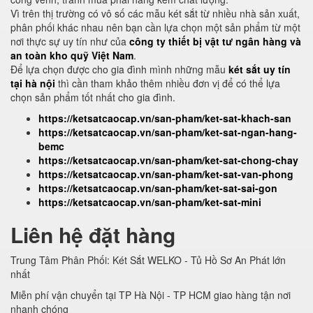
Vì trên thị trường có vô số các mẫu két sắt từ nhiều nhà sản xuất,
phân phối khác nhau nên bạn cần lựa chọn một sản phẩm từ một
nơi thực sự uy tín như của
công ty thiết bị vật tư ngân hàng và
an toàn kho quỹ Việt Nam
.
Để lựa chọn được cho gia đình mình những mẫu
két sắt uy tín
tại hà nội
thì cần tham khảo thêm nhiều đơn vị để có thể lựa
chọn sản phẩm tốt nhất cho gia đình.
https://ketsatcaocap.vn/san-pham/ket-sat-khach-san
https://ketsatcaocap.vn/san-pham/ket-sat-ngan-hang-
bemc
https://ketsatcaocap.vn/san-pham/ket-sat-chong-chay
https://ketsatcaocap.vn/san-pham/ket-sat-van-phong
https://ketsatcaocap.vn/san-pham/ket-sat-sai-gon
https://ketsatcaocap.vn/san-pham/ket-sat-mini
Liên hệ đặt hàng
Trung Tâm Phân Phối: Két Sắt WELKO - Tủ Hồ Sơ An Phát lớn
nhất
Miễn phí vận chuyển tại TP Hà Nội - TP HCM giao hàng tận nơi
nhanh chóng