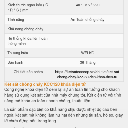
Kích thước ngăn kéo ( C
40 * 315 * 220
* R * S ) mm
Tính năng
An Toàn chống cháy
Khả năng chống cháy
Hệ thống khóa liên hoàn
thông minh
Thương hiệu
WELKO
Bảo hành
36 Tháng
Chi tiết sản phẩm
https://ketsatcaocap.vn/chi-tiet/ket-sat-
chong-chay-kcc-60-den-khoa-dien-tu
Két sắt chống cháy KCC120 khóa điện tử
Công nghệ khóa điện tử đem lại sự an toàn tin tưởng cho khách
hàng sử dụng két sắt của nhà máy chúng tôi. Két điện tử với tính
năng mở khóa an toàn nhanh chóng, thuận tiện.
Là sản phẩm đặc biệt có khả năng chịu được nhiệt độ cao bên
ngoài két sắt mà không làm hư hại đến những tài sản, hồ sơ, giấy
tờ chưa đựng bên trong lòng.