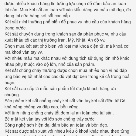
được nhiều khách hàng tin tưởng lựa chọn để đảm bảo an toàn
tài sản. Mua két sắt an toàn với các kiểu dáng và mẫu mã đẹp, đa
dạng tại cửa hàng két sắt cao cấp.
Két sắt mini thường phổ biến để phục vụ nhu cầu của khách hàng
trong nước.
Két sắt chuyên dụng trong khách sạn đa phần phục vụ nhu cầu
xuất khẩu tới các thị trường Iran, Mỹ, Nhật, Ấn độ vv.
Chọn mua két sắt phổ biến với loại mã khoá điện tử, mã khoá cơ,
mã khoá vân tay vv.
Với nhiều mẫu mã khác nhau với dung tích sử dụng lớn nhỏ khác
nhau phụ thuộc vào độ lớn, nhỏ của sản phẩm.
Két sắt chống cháy thường được chọn mua nhiều hơn vì nó đáp
ứng bảo vệ tốt nhất cho các đồ vật đặt bên trong kể cả trong hoả
hoạn.
Két sắt cao cấp là mẫu sản phẩm tốt được khách hàng ưa
chuộng.
Sản phẩm két sắt chống cháy,két sắt vân tay,két sắt điện tử Có
khả năng chống va đập cao, bền vững.
Với tính năng chống cháy tốt đem lại an toàn cho tài sản.
Bề mặt két vân tay với lớp sơn chống trầy xước.
Công nghệ sơn hiện đại đảm bảo an toàn và bền đẹp.
Két sắt được sản xuất với nhiều kiểu ổ khoá khác nhau theo từng