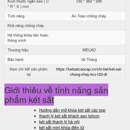
Kích thước ngăn kéo ( C
130 * 350 * 295
* R * S ) mm
Tính năng
An Toàn chống cháy
Khả năng chống cháy
Hệ thống khóa liên hoàn
thông minh
Thương hiệu
WELKO
Bảo hành
36 Tháng
Xem chi tiết sản phẩm
https://ketsatcaocap.vn/chi-tiet/ket-sat-
tại
chong-chay-kcc120-dt
Giới thiệu về tính năng sản
phẩm két sắt
Hướng dẫn mở khóa két sắt các loại
thanh lý két sắt khách sạn tphcm
két sắt thanh lý hà nội
két sắt mini khóa điện tử