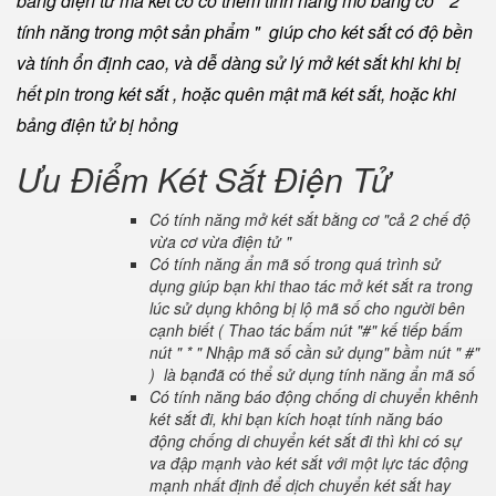
bằng điện tử mà két có có thêm tính năng mở bằng cơ " 2
tính năng trong một sản phẩm " giúp cho két sắt có độ bền
và tính ổn định cao, và dễ dàng sử lý mở két sắt khi khi bị
hết pin trong két sắt , hoặc quên mật mã két sắt, hoặc khi
bảng điện tử bị hỏng
Ưu Điểm Két Sắt Điện Tử
Có tính năng mở két sắt bằng cơ "cả 2 chế độ
vừa cơ vừa điện tử "
Có tính năng ẩn mã số trong quá trình sử
dụng giúp bạn khi thao tác mở két sắt ra trong
lúc sử dụng không bị lộ mã số cho người bên
cạnh biết ( Thao tác bấm nút "#" kế tiếp bấm
nút " * " Nhập mã số cần sử dụng" bầm nút " #"
) là bạnđã có thể sử dụng tính năng ẩn mã số
Có tính năng báo động chống di chuyển khênh
két sắt đi, khi bạn kích hoạt tính năng báo
động chống di chuyển két sắt đi thì khi có sự
va đập mạnh vào két sắt với một lực tác động
mạnh nhất định để dịch chuyển két sắt hay