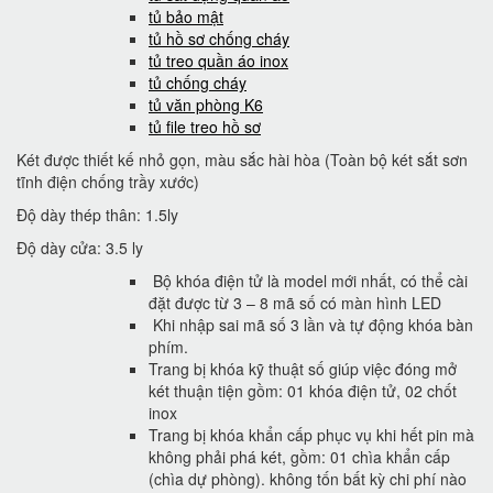
tủ bảo mật
tủ hồ sơ chống cháy
tủ treo quần áo inox
tủ chống cháy
tủ văn phòng K6
tủ file treo hồ sơ
Két được thiết kế nhỏ gọn, màu sắc hài hòa (Toàn bộ két sắt sơn
tĩnh điện chống trầy xước)
Độ dày thép thân: 1.5ly
Độ dày cửa: 3.5 ly
Bộ khóa điện tử là model mới nhất, có thể cài
đặt được từ 3 – 8 mã số có màn hình LED
Khi nhập sai mã số 3 lần và tự động khóa bàn
phím.
Trang bị khóa kỹ thuật số giúp việc đóng mở
két thuận tiện gồm: 01 khóa điện tử, 02 chốt
inox
Trang bị khóa khẩn cấp phục vụ khi hết pin mà
không phải phá két, gồm: 01 chìa khẩn cấp
(chìa dự phòng). không tốn bất kỳ chi phí nào