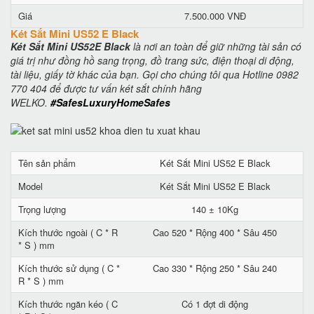
Giá
7.500.000 VNĐ
Két Sắt Mini US52 E Black
Két Sắt Mini US52E Black
là nơi an toàn để giữ những tài sản có
giá trị như đồng hồ sang trọng, đồ trang sức, điện thoại di động,
tài liệu, giấy tờ khác của bạn. Gọi cho chúng tôi qua Hotline 0982
770 404 để được tư vấn két sắt chính hãng
WELKO.
#SafesLuxuryHomeSafes
Tên sản phẩm
Két Sắt Mini US52 E Black
Model
Két Sắt Mini US52 E Black
Trọng lượng
140 ± 10Kg
Kích thước ngoài ( C * R
Cao 520 * Rộng 400 * Sâu 450
* S ) mm
Kích thước sử dụng ( C *
Cao 330 * Rộng 250 * Sâu 240
R * S ) mm
Kích thước ngăn kéo ( C
Có 1 đợt di động