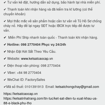
✔ Tư vấn kê đặt, hướng dẫn sử dụng, bảo hành tại nhà miễn phí.
✔ Thanh toán khi nhận hàng và đã kiểm tra kĩ lưỡng (có thể
chuyển khoản)
✔ Mọi thắc mắc về sản phẩm hoặc cần tư vấn về Tủ Hồ Sơ chống
cháy nổ. Hãy để lại ngay SĐT hoặc IBOX trực tiếp để được tư
vấn.
✔
Miễn Phí Ship nhanh toàn quốc - Thanh toán khi nhận hàng.
✔ Hotline: 098 2770404 Phục vụ 24/24h
✔
Nhận Đặt Két Sắt Theo Yêu Cầu.
✔
Website:
www.ketsatcaocap.vn
✔ Điện thoại văn phòng: 098 2770404
✔ Viber: +84 98 2770404
✔ WeChat ID: FactorySafes
✔Mã số thuế: 0101391913
Email:
ketsatchongchay@gmail.com
https://ketsatcaocap.vn
https://ketsatnhatrang.com/tin-tuc/ket-sat-dien-tu-xuat-khau-us-
88-e-black-phu-tho