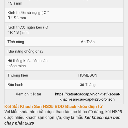
* S ) mm
Kích thước sử dụng ( C *
R * S ) mm
Kích thước ngăn kéo ( C
* R * S ) mm
Tính năng
An Toàn
Khả năng chống cháy
Hệ thống khóa liên hoàn
thông minh
Thương hiệu
HOMESUN
Bảo hành
36 Tháng
Xem chi tiết tại
https://ketsatcaocap.vn/chi-tiet/ket-sat-
khach-san-cao-cap-ks25-orbitech
Két Sắt Khách Sạn HS25 BDD Black khóa điện tử
Với kiểu khóa hình bầu dục, thao tác mở khóa đễ dàng, két HS25
được nhiều khách sạn chọn lựa, đây là mẫu
két khách sạn bán
chạy nhất 2020