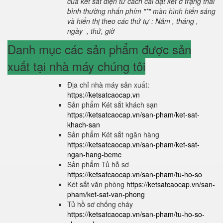
của két sắt điện tử cách cài đặt két ở trạng thái
bình thường nhấn phím "*" màn hình hiển sáng
và hiển thị theo các thứ tự : Năm , tháng ,
ngày , thứ, giờ
Danh mục các sản phẩm được sản
xuất tại nhà máy chúng tôi
Địa chỉ nhà máy sản xuất:
https://ketsatcaocap.vn
Sản phẩm Két sắt khách sạn
https://ketsatcaocap.vn/san-pham/ket-sat-
khach-san
Sản phẩm Két sắt ngân hàng
https://ketsatcaocap.vn/san-pham/ket-sat-
ngan-hang-bemc
Sản phẩm Tủ hồ sơ
https://ketsatcaocap.vn/san-pham/tu-ho-so
Két sắt văn phòng
https://ketsatcaocap.vn/san-
pham/ket-sat-van-phong
Tủ hồ sơ chống cháy
https://ketsatcaocap.vn/san-pham/tu-ho-so-