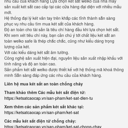
nhu cầu của khách hàng Lựa chọn két sắt welko của nhà máy
sản xuất két sắt cao cấp tại các cửa hàng đại diện với nhiều mẫu
mới.
Hệ thống đại lý két vân tay trên khắp các tỉnh thành sẵn sàng
phục vụ nhu cầu tìm mua két sắt của khách hàng.
Độ an toàn cho tài sản là tiêu chí hàng đầu khi lựa chọn két sắt.
Khi xem xét tiêu chí này, bạn cần chú ý tới chất liệu két sắt an
toàn welko safe là thép chắc chắc, cũng như kiểu dáng trọng
lượng của két.
Với các kiểu dáng két sắt âm tường.
Công nghệ sản xuất hiện đại, nguyên liệu sản xuất nhập khẩu với
tính năng và độ an toàn cao.
Sản phẩm két sắt welko được thiết kế với hệ thống mã khoá thông
minh Sẵn sàng đáp ứng các nhu cầu của khách hàng.
Liên hệ mua két sắt an toàn chống cháy
Tham khảo thêm Các mẫu két sắt điện tử:
https://ketsatcaocap.vn/san-pham/ket-sat-dien-tu
Xem thêm các sản phẩm két sắt khác tại:
https://ketsatcaocap.vn/san-pham/ket-sat
Các mẫu két sắt điện tử chống cháy:
https://ketsatcaocap.vn/san-pham/ket-sat-chong-chay