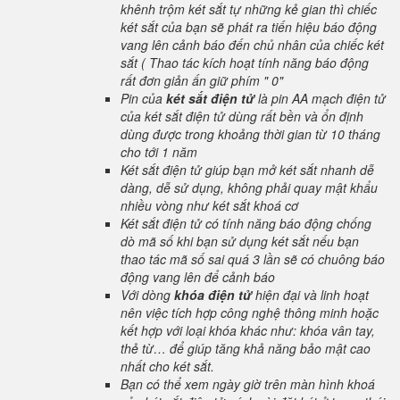
khênh trộm két sắt tự những kẻ gian thì chiếc
két sắt của bạn sẽ phát ra tiến hiệu báo động
vang lên cảnh báo đến chủ nhân của chiếc két
sắt ( Thao tác kích hoạt tính năng báo động
rất đơn giản ấn giữ phím " 0"
Pin của
két sắt điện tử
là pin AA mạch điện tử
của két sắt điện tử dùng rất bền và ổn định
dùng được trong khoảng thời gian từ 10 tháng
cho tới 1 năm
Két sắt điện tử giúp bạn mở két sắt nhanh dễ
dàng, dễ sử dụng, không phải quay mật khẩu
nhiều vòng như két sắt khoá cơ
Két sắt điện tử có tính năng báo động chống
dò mã số khi bạn sử dụng két sắt nếu bạn
thao tác mã số sai quá 3 lần sẽ có chuông báo
động vang lên để cảnh báo
Với dòng
khóa điện tử
hiện đại và linh hoạt
nên việc tích hợp công nghệ thông minh hoặc
kết hợp với loại khóa khác như: khóa vân tay,
thẻ từ… để giúp tăng khả năng bảo mật cao
nhất cho két sắt.
Bạn có thể xem ngày giờ trên màn hình khoá