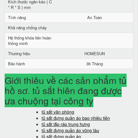
Kích thước ngăn kéo ( C
* R * S ) mm
Tính năng
An Toàn
Khả năng chống cháy
Hệ thống khóa liên hoàn
thông minh
Thương hiệu
HOMESUN
Bảo hành
36 Tháng
Giới thiệu về các sản phẩm tủ
hồ sơ, tủ sắt hiện đang được
ưa chuộng tại công ty
tủ sắt văn phòng
tủ sắt đựng quần áo bao nhiêu tiền
tủ sắt lắp ráp trung hưng
tủ sắt đựng quần áo vũng tàu
tủ sắt đựng quần áo