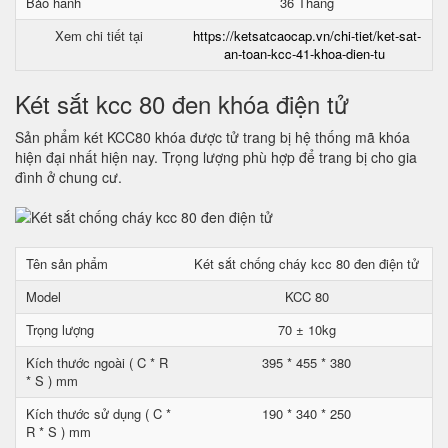
Bảo hành
36 Tháng
Xem chi tiết tại
https://ketsatcaocap.vn/chi-tiet/ket-sat-
an-toan-kcc-41-khoa-dien-tu
Két sắt kcc 80 đen khóa điện tử
Sản phẩm két KCC80 khóa được tử trang bị hệ thống mã khóa
hiện đại nhất hiện nay. Trọng lượng phù hợp để trang bị cho gia
đình ở chung cư.
Tên sản phẩm
Két sắt chống cháy kcc 80 đen điện tử
Model
KCC 80
Trọng lượng
70 ± 10kg
Kích thước ngoài ( C * R
395 * 455 * 380
* S ) mm
Kích thước sử dụng ( C *
190 * 340 * 250
R * S ) mm