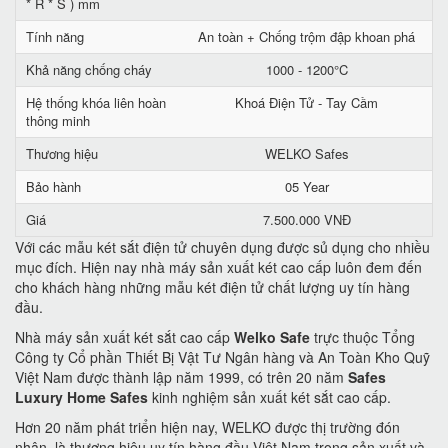
* R * S ) mm
Tính năng
An toàn + Chống trộm đập khoan phá
Khả năng chống cháy
1000 - 1200°C
Hệ thống khóa liên hoàn
Khoá Điện Tử - Tay Cầm
thông minh
Thương hiệu
WELKO Safes
Bảo hành
05 Year
Giá
7.500.000 VNĐ
Với các mẫu két sắt điện tử chuyên dụng được sủ dụng cho nhiều
mục đích. Hiện nay nhà máy sản xuất két cao cấp luôn đem đến
cho khách hàng những mẫu két điện tử chất lượng uy tín hàng
đầu.
Nhà máy sản xuất két sắt cao cấp
Welko Safe
trực thuộc Tổng
Công ty Cổ phần Thiết Bị Vật Tư Ngân hàng và An Toàn Kho Quỹ
Việt Nam được thành lập năm 1999, có trên 20 năm
Safes
Luxury Home Safes
kinh nghiệm sản xuất két sắt cao cấp.
Hơn 20 năm phát triển hiện nay, WELKO được thị trường đón
nhận, là thương hiệu uy tín hàng đầu Việt Nam trong sản xuất và