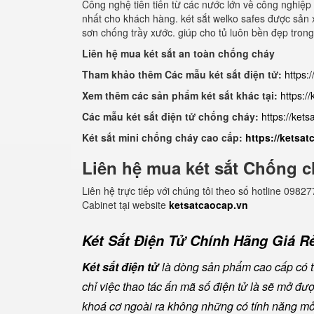
Công nghệ tiên tiến từ các nước lớn về công nghiệp 
nhất cho khách hàng. két sắt welko safes được sản xu
sơn chống trầy xước. giúp cho tủ luôn bền đẹp trong
Liên hệ mua két sắt an toàn chống cháy
Tham khảo thêm Các mẫu két sắt điện tử:
https:
Xem thêm các sản phẩm két sắt khác tại:
https:/
Các mẫu két sắt điện tử chống cháy:
https://ket
Két sắt mini chống cháy cao cấp:
https://ketsa
Liên hệ mua két sắt Chống c
Liên hệ trực tiếp với chúng tôi theo số hotline 0
Cabinet tại website
ketsatcaocap.vn
Két Sắt Điện Tử Chính Hãng Giá Rẻ
Két sắt điện tử
là dòng sản phẩm cao cấp có tí
chỉ việc thao tác ấn mã số điện tử là sẽ mở đ
khoá cơ ngoài ra không những có tính năng mở 