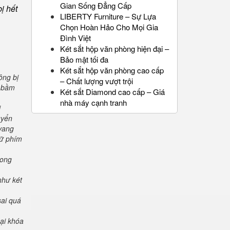
Gian Sống Đẳng Cấp
ị hết
LIBERTY Furniture – Sự Lựa
Chọn Hoàn Hảo Cho Mọi Gia
Đình Việt
Két sắt hộp văn phòng hiện đại –
Bảo mật tối đa
Két sắt hộp văn phòng cao cấp
ông bị
– Chất lượng vượt trội
" bầm
Két sắt Diamond cao cấp – Giá
nhà máy cạnh tranh
i
uyển
 vang
iữ phím
rong
như két
sai quá
oại khóa