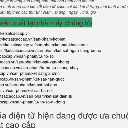
để giúp tăng khả năng bảo mật cao nhất cho két sắt.
 hình khoá của két sắt điện tử cách cài đặt két ở trạng thái bình thườ
ển thị theo các thứ tự : Năm , tháng , ngày , thứ, giờ
ản xuất tại nhà máy chúng tôi
//ketsatcaocap.vn
s://ketsatcaocap.vn/san-pham/ket-sat
ps://ketsatcaocap.vn/san-pham/ket-sat-khach-san
ps://ketsatcaocap.vn/san-pham/ket-sat-ngan-hang-bemc
atcaocap.vn/san-pham/tu-ho-so
tcaocap.vn/san-pham/ket-sat-van-phong
satcaocap.vn/san-pham/tu-ho-so-chong-chay
ocap.vn/san-pham/ket-sat-gia-dinh
aocap.vn/san-pham/ket-sat-han-quoc
cap.vn/san-pham/ket-sat-sai-gon
ap.vn/san-pham/ket-sat-ha-noi
ketsatcaocap.vn/san-pham/ket-sat-dien-tu
caocap.vn/san-pham/tu-ho-so-di-dong
óa điện tử hiện đang được ưa ch
ắt cao cấp