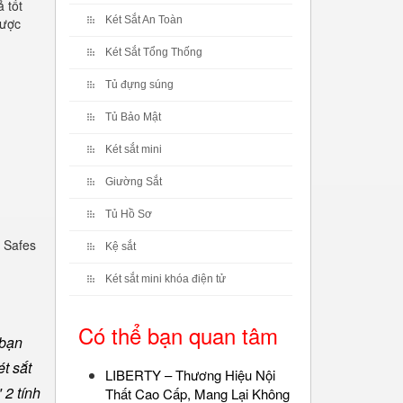
 tốt
Két Sắt An Toàn
được
Két Sắt Tổng Thống
Tủ đựng súng
Tủ Bảo Mật
Két sắt mini
Giường Sắt
Tủ Hồ Sơ
 Safes
Kệ sắt
Két sắt mini khóa điện tử
Có thể bạn quan tâm
 bạn
t sắt
LIBERTY – Thương Hiệu Nội
 2 tính
Thất Cao Cấp, Mang Lại Không