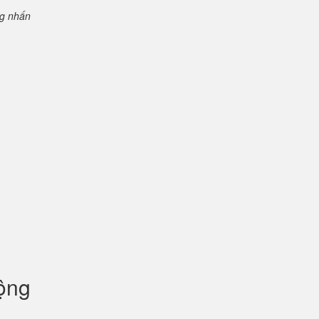
ng nhấn
uộng