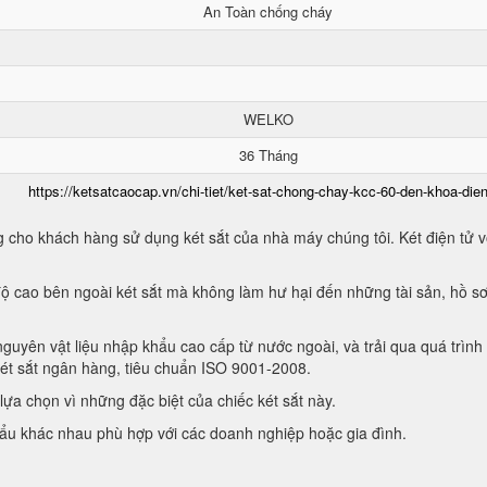
An Toàn chống cháy
WELKO
36 Tháng
https://ketsatcaocap.vn/chi-tiet/ket-sat-chong-chay-kcc-60-den-khoa-dien
 cho khách hàng sử dụng két sắt của nhà máy chúng tôi. Két điện tử vớ
ộ cao bên ngoài két sắt mà không làm hư hại đến những tài sản, hồ sơ
guyên vật liệu nhập khẩu cao cấp từ nước ngoài, và trải qua quá trình
két sắt ngân hàng, tiêu chuẩn ISO 9001-2008.
ựa chọn vì những đặc biệt của chiếc két sắt này.
hẩu khác nhau phù hợp với các doanh nghiệp hoặc gia đình.