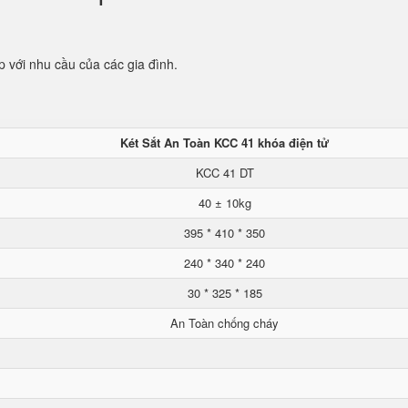
p với nhu cầu của các gia đình.
Két Sắt An Toàn KCC 41 khóa điện tử
KCC 41 DT
40 ± 10kg
395 * 410 * 350
240 * 340 * 240
30 * 325 * 185
An Toàn chống cháy