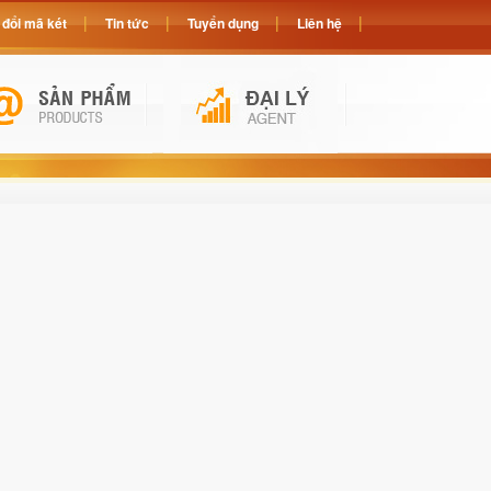
đổi mã két
Tin tức
Tuyển dụng
Liên hệ