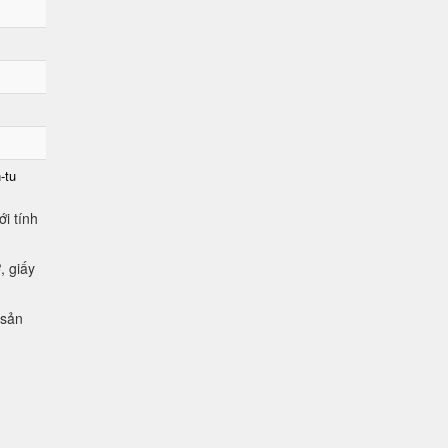
-tu
i tính
, giấy
 sản