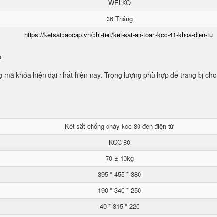
WELKO
36 Tháng
https://ketsatcaocap.vn/chi-tiet/ket-sat-an-toan-kcc-41-khoa-dien-tu
ử
mã khóa hiện đại nhất hiện nay. Trọng lượng phù hợp để trang bị cho
Két sắt chống cháy kcc 80 đen điện tử
KCC 80
70 ± 10kg
395 * 455 * 380
190 * 340 * 250
40 * 315 * 220