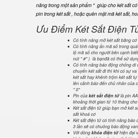
năng trong một sản phẩm " giúp cho két sắt có đ
pin trong két sắt , hoặc quên mật mã két sắt, h
Ưu Điểm Két Sắt Điện T
Có tính năng mở két sắt bằng cơ 
Có tính năng ẩn mã số trong quá 
lộ mã số cho người bên cạnh biết
nút " #" ) là bạnđã có thể sử dụ
Có tính năng báo động chống di c
chuyển két sắt đi thì khi có sự 
két sắt hay khênh trộm két sắt tự
lên cảnh báo đến chủ nhân của ch
" 0"
Pin của
két sắt điện tử
là pin AA
khoảng thời gian từ 10 tháng cho
Két sắt điện tử giúp bạn mở két
sắt khoá cơ
Két sắt điện tử có tính năng báo
3 lần sẽ có chuông báo động van
Với dòng
khóa điện tử
hiện đại 