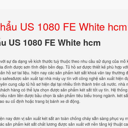
t khẩu US 1080 FE White hcm
hẩu US 1080 FE White hcm
với sự đa dạng về kích thước tuỳ thuộc theo nhu cầu sử dụng của mỗ
ia đình được sơn tĩnh điện bền đẹp. Tủ hồ sơ được thiết kế phù hợp vớ
uản hồ sơ tai liệu. hiện nay các sản phẩm két sắt khoá vân tay thường 
safesđược sản xuất tại nhà máy uy tín với công nghệ sản xuất hiện đạ
yên cung cấp tủ hồ sơ hiện đại tại nhiều tỉnh thành trên cả nước. nhà
ể khách hàng có thể lựa chọn được sản phẩm két sắt tốt uy tín. Hệ thống
iều năm liền được bầu chọn là sản phẩm tiêu biểu trong ngành. két sắ
ao su cố định hoặc trang bị bánh xe di động.
Hiện nay đơn vị sản xuất két sắt an toàn chống cháy sẵn sàng phục vụ 
c sản phẩm két sắt chất lương được sản xuất với nền tảng kỹ thuật ca