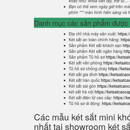
khác như: khóa vân tay, thẻ từ… 
Bạn có thể xem ngày giờ trên màn
phím "*" màn hình hiển sáng và hi
Danh mục các sản phẩm được s
Địa chỉ nhà máy sản xuất:
https:
Két sắt an toàn chính hãng:
http
Sản phẩm Két sắt khách sạn
htt
Sản phẩm Két sắt ngân hàng
htt
Sản phẩm Tủ hồ sơ
https://kets
Két sắt văn phòng
https://ketsa
Tủ hồ sơ chống cháy
https://ket
Két sắt gia đình
https://ketsatca
Két sắt hàn quốc
https://ketsatc
Két sắt sài gòn
https://ketsatcao
két sắt hà nội
https://ketsatcaoc
Két sắt điện tử cao cấp:
https://
Tủ hồ sơ di động:
https://ketsat
Các mẫu két sắt mini kh
nhất tại showroom két s