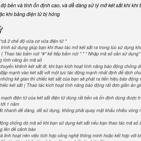
ộ bền và tính ổn định cao, và dễ dàng sử lý mở két sắt khi khi b
oặc khi bảng điện tử bị hỏng
ử
"cả 2 chế độ vừa cơ vừa điện tử "
trình sử dụng giúp bạn khi thao tác mở két sắt ra trong lúc sử dụng kh
 ( Thao tác bấm nút "#" kế tiếp bấm nút " * " Nhập mã số cần sử dụng
ng tính năng ẩn mã số
huyển khênh két sắt đi, khi bạn kích hoạt tính năng báo động chống d
va đập mạnh vào két sắt với một lực tác động mạnh nhất định để dịch ch
 những kẻ gian thì chiếc két sắt của bạn sẽ phát ra tiến hiệu báo động
iếc két sắt ( Thao tác kích hoạt tính năng báo động rất đơn giản ấn g
 mạch điện tử của két sắt điện tử dùng rất bền và ổn định dùng được t
 tới 1 năm
 sắt nhanh dễ dàng, dễ sử dụng, không phải quay mật khẩu nhiều vòng 
 động chống dò mã số khi bạn sử dụng két sắt nếu bạn thao tác mã số 
g lên để cảnh báo
và linh hoạt nên việc tích hợp công nghệ thông minh hoặc kết hợp với l