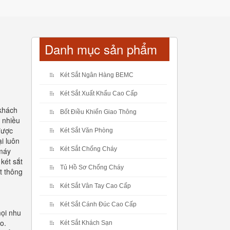
Danh mục sản phẩm
Két Sắt Ngân Hàng BEMC
Két Sắt Xuất Khẩu Cao Cấp
 khách
Bốt Điều Khiển Giao Thông
i nhiều
được
Két Sắt Văn Phòng
i luôn
Két Sắt Chống Cháy
 máy
 két sắt
Tủ Hồ Sơ Chống Cháy
t thông
Két Sắt Vân Tay Cao Cấp
Két Sắt Cánh Đúc Cao Cấp
mọi nhu
o.
Két Sắt Khách Sạn