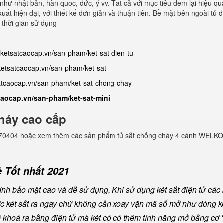
như nhật bản, hàn quốc, đức, ý vv. Tất cả với mục tiêu đem lại hiệu quả
ất hiện đại, với thiết kế đơn giản và thuận tiên. Bề mặt bên ngoài tủ 
 thời gian sử dụng
//ketsatcaocap.vn/san-pham/ket-sat-dien-tu
/ketsatcaocap.vn/san-pham/ket-sat
satcaocap.vn/san-pham/ket-sat-chong-chay
tcaocap.vn/san-pham/ket-sat-mini
háy cao cấp
982770404 hoặc xem thêm các sản phẩm tủ sắt chống cháy 4 cánh WELKO
 Tốt nhất 2021
nh bảo mật cao và dễ sử dụng, Khi sử dụng két sắt điện tử các
ược két sắt ra ngay chứ không cần xoay vặn mã số mở như dòng ké
khoá ra bằng điện tử mà két có có thêm tính năng mở bằng cơ "