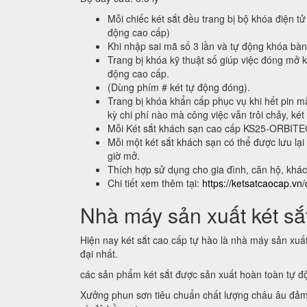
Mỗi chiếc két sắt đều trang bị bộ khóa điện tử
động cao cấp)
Khi nhập sai mã số 3 lần và tự động khóa bà
Trang bị khóa kỹ thuật số giúp việc đóng mở k
động cao cấp.
(Dùng phím # két tự động đóng).
Trang bị khóa khẩn cấp phục vụ khi hết pin m
kỳ chi phí nào mà công việc vẫn trôi chảy, két
Mỗi Két sắt khách sạn cao cấp KS25-ORBIT
Mỗi một két sắt khách sạn có thể được lưu 
giờ mở.
Thích hợp sử dụng cho gia đình, căn hộ, khá
Chi tiết xem thêm tại:
https://ketsatcaocap.vn/
Nhà máy sản xuất két sắt
Hiện nay két sắt cao cấp tự hào là nhà máy sản xuấ
đại nhất.
các sản phẩm két sắt được sản xuất hoàn toàn tự 
Xưởng phun sơn tiêu chuẩn chất lượng châu âu đảm