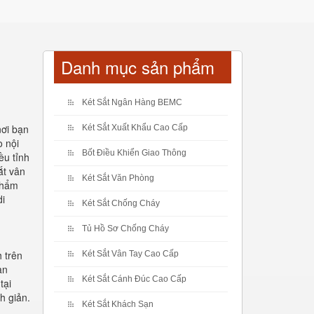
Danh mục sản phẩm
Két Sắt Ngân Hàng BEMC
nơi bạn
Két Sắt Xuất Khẩu Cao Cấp
o nội
Bốt Điều Khiển Giao Thông
ều tỉnh
ắt vân
Két Sắt Văn Phòng
phẩm
di
Két Sắt Chống Cháy
Tủ Hồ Sơ Chống Cháy
h trên
Két Sắt Vân Tay Cao Cấp
àn
Két Sắt Cánh Đúc Cao Cấp
tại
h giản.
Két Sắt Khách Sạn