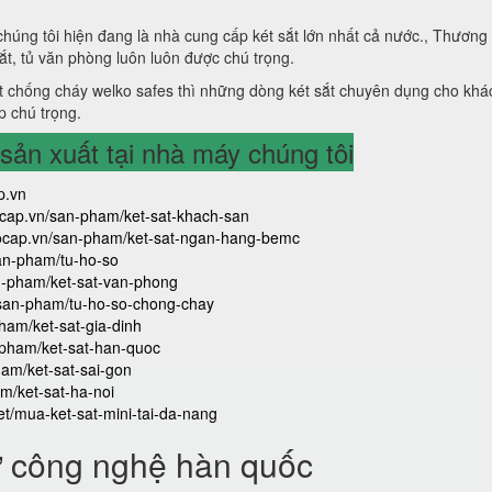
 chúng tôi hiện đang là nhà cung cấp két sắt lớn nhất cả nước., Thương
sắt, tủ văn phòng luôn luôn được chú trọng.
 chống cháy welko safes thì những dòng két sắt chuyên dụng cho khá
p chú trọng.
ản xuất tại nhà máy chúng tôi
p.vn
aocap.vn/san-pham/ket-sat-khach-san
caocap.vn/san-pham/ket-sat-ngan-hang-bemc
san-pham/tu-ho-so
an-pham/ket-sat-van-phong
/san-pham/tu-ho-so-chong-chay
ham/ket-sat-gia-dinh
-pham/ket-sat-han-quoc
ham/ket-sat-sai-gon
m/ket-sat-ha-noi
iet/mua-ket-sat-mini-tai-da-nang
ử công nghệ hàn quốc