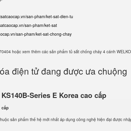
etsatcaocap.vn/san-pham/ket-sat-dien-tu
tsatcaocap.vn/san-pham/ket-sat
caocap.vn/san-pham/ket-sat-chong-chay
982770404 hoặc xem thêm các sản phẩm tủ sắt chống cháy 4 cánh WELKO
hóa điện tử đang được ưa chuộng
ử
KS140B-Series E Korea cao cấp
thuộc sản phẩm thế hệ mới nhất áp dụng công nghệ hiện đại được nhậ