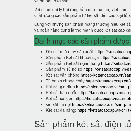
và độ bền cực cao
Với chuỗi đại lý trải rộng hầu như toàn bộ việt nam,
chất lượng các sản phẩm từ két sắt đến các loại tủ 
Cùng với những sản phẩm mang thương hiệu két sắt
và ngân hàng cũng là thế mạnh được két sắt cao cấ
Danh mục các sản phẩm được s
Địa chỉ nhà máy sản xuất:
https://ketsatcaoca
Sản phẩm Két sắt khách sạn
https://ketsatc
Sản phẩm Két sắt ngân hàng
https://ketsat
Sản phẩm Tủ hồ sơ
https://ketsatcaocap.vn/
Két sắt văn phòng
https://ketsatcaocap.vn/s
Tủ hồ sơ chống cháy
https://ketsatcaocap.vn
Két sắt gia đình
https://ketsatcaocap.vn/san-p
Két sắt hàn quốc
https://ketsatcaocap.vn/san
Két sắt sài gòn
https://ketsatcaocap.vn/san-p
két sắt hà nội
https://ketsatcaocap.vn/san-pha
Két sắt đà nẵng:
https://ketsatcaocap.vn/chi-t
Sản phẩm két sắt điện t