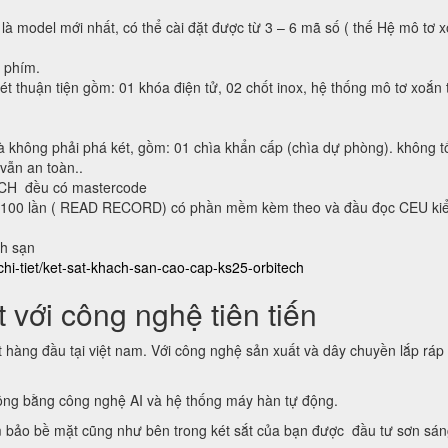
 là model mới nhất, có thể cài đặt được từ 3 – 6 mã số ( thế Hệ mô tơ 
n phím.
ét thuận tiện gồm: 01 khóa điện tử, 02 chốt inox, hệ thống mô tơ xoắn 
à không phải phá két, gồm: 01 chìa khẩn cấp (chìa dự phòng). không t
 vẫn an toàn..
ECH đều có mastercode
lại 100 lần ( READ RECORD) có phần mềm kèm theo và đầu đọc CEU ki
ch sạn
chi-tiet/ket-sat-khach-san-cao-cap-ks25-orbitech
 với công nghệ tiên tiến
t hàng đầu tại việt nam. Với công nghệ sản xuất và dây chuyền lắp ráp
động bằng công nghệ AI và hệ thống máy hàn tự động.
 bảo bề mặt cũng như bên trong két sắt của bạn được đầu tư sơn sá