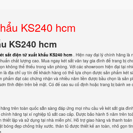
t khẩu KS240 hcm
hẩu KS240 hcm
ét sắt điện tử xuất khẩu KS240 hcm
. Hiện nay đại lý chính hãng là 
 chuẩn chất lượng cao. Mua ngay két sắt vân tay gia đình để trang bị ch
họn không thể thiếu trong văn phòng. Với các showroom hiện đại tại nhi
n là địa chỉ uy tín để khách hàng có thể lựa chọn được sản phẩm két s
à sản phẩm đạt các chứng nhận và nhiều năm liền được bầu chọn là sản 
sơn tĩnh điện trên bề mặt. Có đế cao su cố định hoặc trang bị bánh xe 
nh hãng trên toàn quốc sẵn sàng đáp ứng mọi nhu cầu về két sắt gia đìn
chính hãng tại xí nghiệp tủ sắt cao cấp. Được bảo hành 5 năm trên to
 thiết lập và sử dụng tại nhà miễn phí. Hỗ trợ giao hàng và thanh toán 
ặt bóng đẹp chống trầy xước. thân tủ được thiết kế an toàn, nhỏ gọn tin
g.