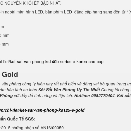
C NGUYÊN KHỐI ÉP BẬC NHẤT.
 pin ngoài màn hình LED, bàn phím LED đẳng cấp hạng sang đến từ “ 
mm
40 mm
25 mm
hi-tiet/ket-sat-van-phong-ks140b-series-e-korea-cao-cap
E Gold
c văn phòng công ty hiện nay rất phổ biến và đóng vai trò quan trọng t
đảm bảo tính an toàn.
Két Sắt Văn Phòng Uy Tín Nhất
Chúng tôi công 
 Phòng
với đầy đủ tính năng và tiện ích.
Hotline: 0982770404
.
Két sắt
vn/chi-tiet/ket-sat-van-phong-ks125-e-gold
uẩn Quốc Tế SGS:
1:2015 chứng nhận số VN16/00059.