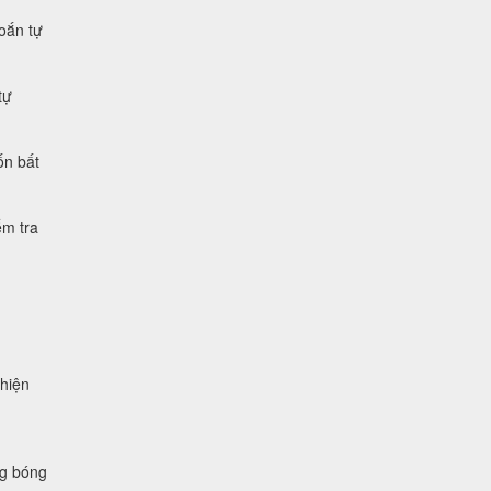
xoắn tự
tự
ốn bất
ểm tra
 hiện
ng bóng