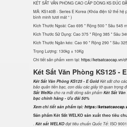
KÉT SẮT VĂN PHÒNG CAO CẤP DÒNG KS ĐÚC ĐẶ
MÃ: KS140B - Series E Korea (Khóa điện tử thế hệ
bình minh tươi mát “ )
Kích Thước Ngoài: Cao 695 * Rộng 500 * Sâu 545 
Kích Thước Sử Dụng: Cao 375 * Rộng 385 * Sâu 3
Kích Thước Ngăn kéo: Cao 90 * Rộng 290 * Sâu 3
Trọng Lượng: 130kg ± 10Kg
Chi tiết sản phẩm xem tại:
https://ketsatcaocap.vn/c
Két Sắt Văn Phòng KS125 - 
Két Sắt Văn Phòng KS125 - E Gold
Két sắt cho cá
bảo quản tiền bạc, con dấu các giấy tờ quan trọng 
Sắt WelKo
cho ra mắt dòng sản phẩm
Két Sắt Văn
bạc chính hãng - Ưu đãi 50%
Xem chi tiết sản phẩm tại:
https://ketsatcaocap.
Sản phẩm Két Sắt WELKO sản xuất theo tiêu ch
.
Két sắt WELKO
đạt tiêu chuẩn Quốc Tế
: ISO 900