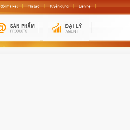
đổi mã két
Tin tức
Tuyển dụng
Liên hệ