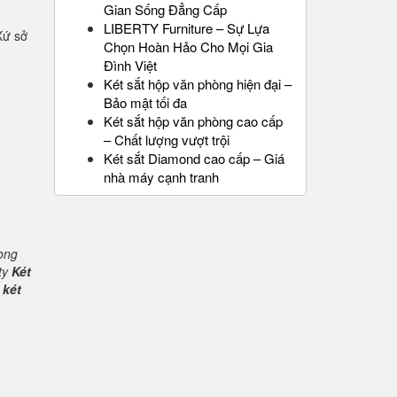
Gian Sống Đẳng Cấp
LIBERTY Furniture – Sự Lựa
Xứ sở
Chọn Hoàn Hảo Cho Mọi Gia
Đình Việt
Két sắt hộp văn phòng hiện đại –
Bảo mật tối đa
Két sắt hộp văn phòng cao cấp
– Chất lượng vượt trội
Két sắt Diamond cao cấp – Giá
nhà máy cạnh tranh
rong
ty
Két
 két