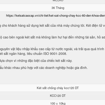
36 Tháng
https://ketsatcaocap.vn/chi-tiet/ket-sat-chong-chay-kcc-60-den-khoa-dien
 cho khách hàng sử dụng két sắt của nhà máy chúng tôi. Két điện tử vớ
ộ cao bên ngoài két sắt mà không làm hư hại đến những tài sản, hồ sơ
guyên vật liệu nhập khẩu cao cấp từ nước ngoài, và trải qua quá trình
két sắt ngân hàng, tiêu chuẩn ISO 9001-2008.
ựa chọn vì những đặc biệt của chiếc két sắt này.
hẩu khác nhau phù hợp với các doanh nghiệp hoặc gia đình.
Két sắt chống cháy kcc120 DT
KCC120 DT
100 ± 10kg