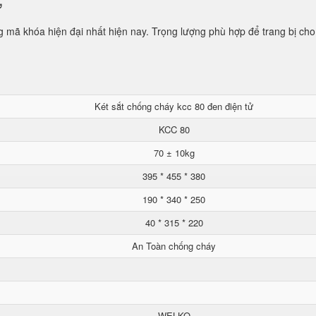
ử
mã khóa hiện đại nhất hiện nay. Trọng lượng phù hợp để trang bị cho
Két sắt chống cháy kcc 80 đen điện tử
KCC 80
70 ± 10kg
395 * 455 * 380
190 * 340 * 250
40 * 315 * 220
An Toàn chống cháy
WELKO