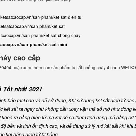
//ketsatcaocap.vn/san-pham/ket-sat-dien-tu
/ketsatcaocap.vn/san-pham/ket-sat
satcaocap.vn/san-pham/ket-sat-chong-chay
tcaocap.vn/san-pham/ket-sat-mini
háy cao cấp
982770404 hoặc xem thêm các sản phẩm tủ sắt chống cháy 4 cánh WELKO
 Tốt nhất 2021
nh bảo mật cao và dễ sử dụng, Khi sử dụng két sắt điện tử các
ược két sắt ra ngay chứ không cần xoay vặn mã số mở như dòng ké
khoá ra bằng điện tử mà két có có thêm tính năng mở bằng cơ "
ộ bền và tính ổn định cao, và dễ dàng sử lý mở két sắt khi khi b
oặc khi bảng điện tử bị hỏng