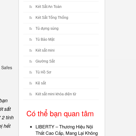
Két Sắt An Toàn
Két Sắt Tổng Thống
Tủ đựng súng
Tủ Bảo Mật
Két sắt mini
Giường Sắt
 Safes
Tủ Hồ Sơ
Kệ sắt
Két sắt mini khóa điện tử
 bạn
t sắt
Có thể bạn quan tâm
 2 tính
ị hết
LIBERTY – Thương Hiệu Nội
Thất Cao Cấp, Mang Lại Không