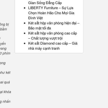
Gian Sống Đẳng Cấp
LIBERTY Furniture – Sự Lựa
Chọn Hoàn Hảo Cho Mọi Gia
Đình Việt
Két sắt hộp văn phòng hiện đại –
ông bị
Bảo mật tối đa
" bầm
Két sắt hộp văn phòng cao cấp
– Chất lượng vượt trội
i
Két sắt Diamond cao cấp – Giá
uyển
nhà máy cạnh tranh
 vang
iữ phím
rong
như két
sai quá
oại khóa
ng nhấn