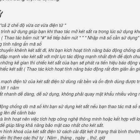
ử
"cả 2 chế độ vừa cơ vừa điện tử "
trình sử dụng giúp bạn khi thao tác mở két sắt ra trong lúc sử dụng kh
 ( Thao tác bấm nút "#" kế tiếp bấm nút " * " Nhập mã số cần sử dụng
ng tính năng ẩn mã số
huyển khênh két sắt đi, khi bạn kích hoạt tính năng báo động chống d
va đập mạnh vào két sắt với một lực tác động mạnh nhất định để dịch ch
 những kẻ gian thì chiếc két sắt của bạn sẽ phát ra tiến hiệu báo động
iếc két sắt ( Thao tác kích hoạt tính năng báo động rất đơn giản ấn g
 mạch điện tử của két sắt điện tử dùng rất bền và ổn định dùng được t
 tới 1 năm
 sắt nhanh dễ dàng, dễ sử dụng, không phải quay mật khẩu nhiều vòng 
 động chống dò mã số khi bạn sử dụng két sắt nếu bạn thao tác mã số 
g lên để cảnh báo
và linh hoạt nên việc tích hợp công nghệ thông minh hoặc kết hợp với l
để giúp tăng khả năng bảo mật cao nhất cho két sắt.
 hình khoá của két sắt điện tử cách cài đặt két ở trạng thái bình thườ
ển thị theo các thứ tự : Năm , tháng , ngày , thứ, giờ