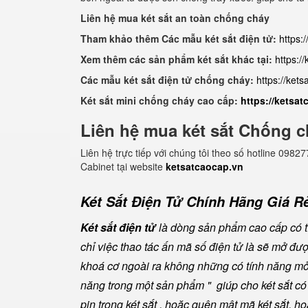
Liên hệ mua két sắt an toàn chống cháy
Tham khảo thêm Các mẫu két sắt điện tử:
https:
Xem thêm các sản phẩm két sắt khác tại:
https:/
Các mẫu két sắt điện tử chống cháy:
https://ket
Két sắt mini chống cháy cao cấp:
https://ketsa
Liên hệ mua két sắt Chống c
Liên hệ trực tiếp với chúng tôi theo số hotline 0
Cabinet tại website
ketsatcaocap.vn
Két Sắt Điện Tử Chính Hãng Giá Rẻ
Két sắt điện tử
là dòng sản phẩm cao cấp có tí
chỉ việc thao tác ấn mã số điện tử là sẽ mở đ
khoá cơ ngoài ra không những có tính năng mở 
năng trong một sản phẩm " giúp cho két sắt có đ
pin trong két sắt , hoặc quên mật mã két sắt, h