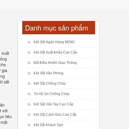
Danh mục sản phẩm
Két Sắt Ngân Hàng BEMC
 xuất
Két Sắt Xuất Khẩu Cao Cấp
hống
Bốt Điều Khiển Giao Thông
 cho
 gia
Két Sắt Văn Phòng
ống
t sắt
Két Sắt Chống Cháy
Tủ Hồ Sơ Chống Cháy
văn
Két Sắt Vân Tay Cao Cấp
 với
Két Sắt Cánh Đúc Cao Cấp
ục tiêu
ề mặt
Két Sắt Khách Sạn