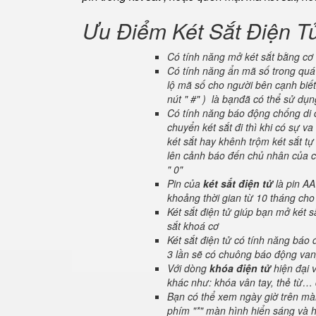
Ưu Điểm Két Sắt Điện T
Có tính năng mở két sắt bằng cơ 
Có tính năng ẩn mã số trong quá 
lộ mã số cho người bên cạnh biết
nút " #" ) là bạnđã có thể sử dụ
Có tính năng báo động chống di c
chuyển két sắt đi thì khi có sự 
két sắt hay khênh trộm két sắt tự
lên cảnh báo đến chủ nhân của ch
" 0"
Pin của
két sắt điện tử
là pin AA
khoảng thời gian từ 10 tháng cho
Két sắt điện tử giúp bạn mở két
sắt khoá cơ
Két sắt điện tử có tính năng báo
3 lần sẽ có chuông báo động van
Với dòng
khóa điện tử
hiện đại 
khác như: khóa vân tay, thẻ từ… 
Bạn có thể xem ngày giờ trên màn
phím "*" màn hình hiển sáng và hi