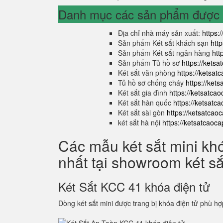
Danh mục các sản phẩm được s
Địa chỉ nhà máy sản xuất:
https:
Sản phẩm Két sắt khách sạn
htt
Sản phẩm Két sắt ngân hàng
htt
Sản phẩm Tủ hồ sơ
https://kets
Két sắt văn phòng
https://ketsa
Tủ hồ sơ chống cháy
https://ket
Két sắt gia đình
https://ketsatca
Két sắt hàn quốc
https://ketsatc
Két sắt sài gòn
https://ketsatcao
két sắt hà nội
https://ketsatcaoc
Các mẫu két sắt mini kh
nhất tại showroom két s
Két Sắt KCC 41 khóa điện tử
Dòng két sắt mini được trang bị khóa điện tử phù hợ