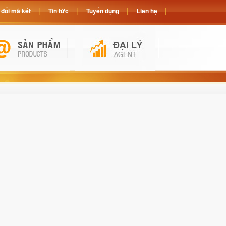
đổi mã két
Tin tức
Tuyển dụng
Liên hệ