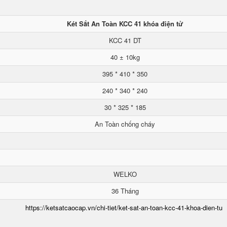
Két Sắt An Toàn KCC 41 khóa điện tử
KCC 41 DT
40 ± 10kg
395 * 410 * 350
240 * 340 * 240
30 * 325 * 185
An Toàn chống cháy
WELKO
36 Tháng
https://ketsatcaocap.vn/chi-tiet/ket-sat-an-toan-kcc-41-khoa-dien-tu