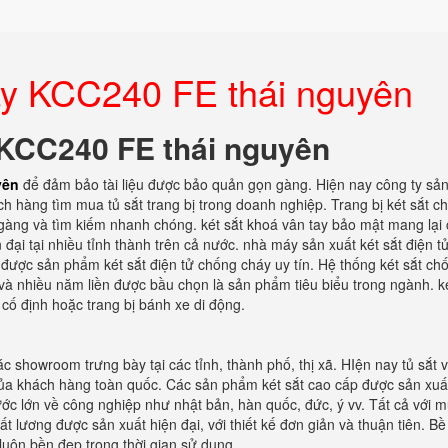
tay KCC240 FE thái nguyên
y KCC240 FE thái nguyên
yên
để đảm bảo tài liệu được bảo quản gọn gàng. Hiện nay công ty sản
ách hàng tìm mua tủ sắt trang bị trong doanh nghiệp. Trang bị két sắt c
 gàng và tìm kiếm nhanh chóng. két sắt khoá vân tay bảo mật mang lại
ại tại nhiều tỉnh thành trên cả nước. nhà máy sản xuất két sắt điện tử
n được sản phẩm két sắt điện tử chống cháy uy tín. Hệ thống két sắt ch
à nhiều năm liền được bầu chọn là sản phẩm tiêu biểu trong ngành. ké
cố định hoặc trang bị bánh xe di động.
c showroom trưng bày tại các tỉnh, thành phố, thị xã. HIện nay tủ sắt 
của khách hàng toàn quốc. Các sản phẩm két sắt cao cấp được sản xuất
ước lớn về công nghiệp như nhật bản, hàn quốc, đức, ý vv. Tất cả với m
ất lương được sản xuất hiện đại, với thiết kế đơn giản và thuận tiên. B
luôn bền đẹp trong thời gian sử dụng