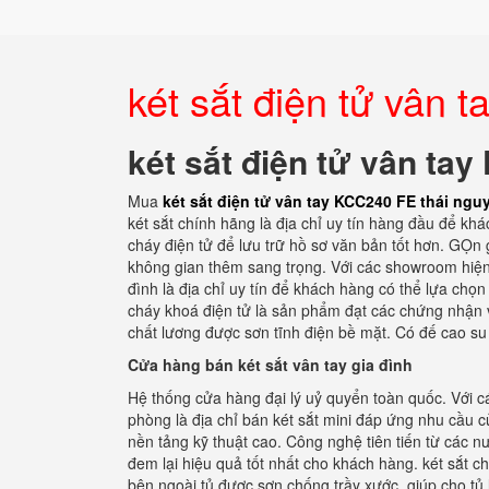
két sắt điện tử vân 
két sắt điện tử vân ta
Mua
két sắt điện tử vân tay KCC240 FE thái ngu
két sắt chính hãng là địa chỉ uy tín hàng đầu để kh
cháy điện tử để lưu trữ hồ sơ văn bản tốt hơn. GỌn
không gian thêm sang trọng. Với các showroom hiện đ
đình là địa chỉ uy tín để khách hàng có thể lựa chọ
cháy khoá điện tử là sản phẩm đạt các chứng nhận v
chất lương được sơn tĩnh điện bề mặt. Có đế cao su 
Cửa hàng bán két sắt vân tay gia đình
Hệ thống cửa hàng đại lý uỷ quyển toàn quốc. Với cá
phòng là địa chỉ bán két sắt mini đáp ứng nhu cầu 
nền tảng kỹ thuật cao. Công nghệ tiên tiến từ các n
đem lại hiệu quả tốt nhất cho khách hàng. két sắt ch
bên ngoài tủ được sơn chống trầy xước. giúp cho tủ 