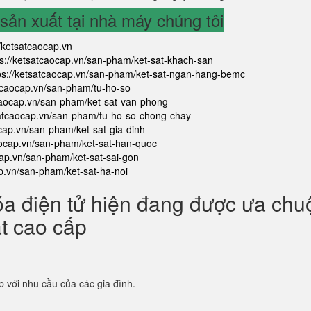
ản xuất tại nhà máy chúng tôi
//ketsatcaocap.vn
ps://ketsatcaocap.vn/san-pham/ket-sat-khach-san
ps://ketsatcaocap.vn/san-pham/ket-sat-ngan-hang-bemc
atcaocap.vn/san-pham/tu-ho-so
tcaocap.vn/san-pham/ket-sat-van-phong
satcaocap.vn/san-pham/tu-ho-so-chong-chay
ocap.vn/san-pham/ket-sat-gia-dinh
aocap.vn/san-pham/ket-sat-han-quoc
cap.vn/san-pham/ket-sat-sai-gon
ap.vn/san-pham/ket-sat-ha-noi
óa điện tử hiện đang được ưa ch
ắt cao cấp
p với nhu cầu của các gia đình.