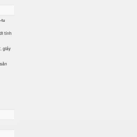
-tu
i tính
, giấy
 sản