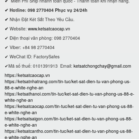
✔
Miễn Phí Ship nhanh toàn quốc - Thanh toán khi nhận hàng.
✔ Hotline: 098 2770404 Phục vụ 24/24h
✔
Nhận Đặt Két Sắt Theo Yêu Cầu.
✔
Website:
www.ketsatcaocap.vn
✔ Điện thoại văn phòng: 098 2770404
✔ Viber: +84 98 2770404
✔ WeChat ID: FactorySafes
✔Mã số thuế: 0101391913
Email:
ketsatchongchay@gmail.com
https://ketsatcaocap.vn
https://ketsatnhatrang.com/tin-tuc/ket-sat-dien-tu-van-phong-us-
88-e-white-nghe-an
https://ketsathanoi.com/tin-tuc/ket-sat-dien-tu-van-phong-us-88-e-
white-nghe-an
https://ketsatcaocap.com/tin-tuc/ket-sat-dien-tu-van-phong-us-88-
e-white-nghe-an
https://ketsatsaigon.com/tin-tuc/ket-sat-dien-tu-van-phong-us-88-
e-white-nghe-an
https://ketsatcantho.com/tin-tuc/ket-sat-dien-tu-van-phong-us-88-
e-white-nghe-an