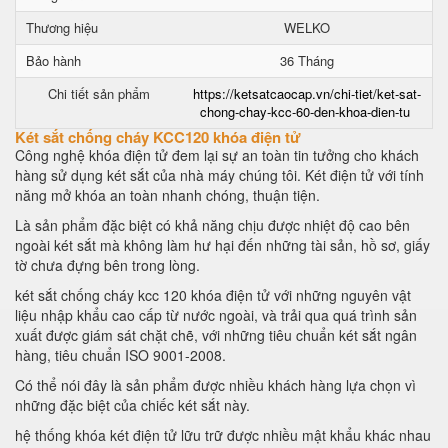
Thương hiệu
WELKO
Bảo hành
36 Tháng
Chi tiết sản phẩm
https://ketsatcaocap.vn/chi-tiet/ket-sat-
chong-chay-kcc-60-den-khoa-dien-tu
Két sắt chống cháy KCC120 khóa điện tử
Công nghệ khóa điện tử đem lại sự an toàn tin tưởng cho khách
hàng sử dụng két sắt của nhà máy chúng tôi. Két điện tử với tính
năng mở khóa an toàn nhanh chóng, thuận tiện.
Là sản phẩm đặc biệt có khả năng chịu được nhiệt độ cao bên
ngoài két sắt mà không làm hư hại đến những tài sản, hồ sơ, giấy
tờ chưa đựng bên trong lòng.
két sắt chống cháy kcc 120 khóa điện tử với những nguyên vật
liệu nhập khẩu cao cấp từ nước ngoài, và trải qua quá trình sản
xuất được giám sát chặt chẽ, với những tiêu chuẩn két sắt ngân
hàng, tiêu chuẩn ISO 9001-2008.
Có thể nói đây là sản phẩm được nhiều khách hàng lựa chọn vì
những đặc biệt của chiếc két sắt này.
hệ thống khóa két điện tử lữu trữ được nhiều mật khẩu khác nhau