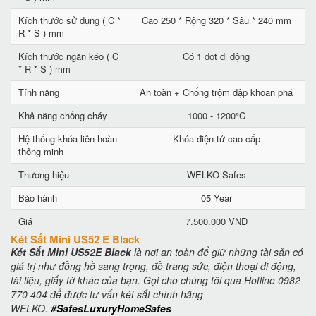
Kích thước sử dụng ( C *
Cao 250 * Rộng 320 * Sâu * 240 mm
R * S ) mm
Kích thước ngăn kéo ( C
Có 1 đợt di động
* R * S ) mm
Tính năng
An toàn + Chống trộm đập khoan phá
Khả năng chống cháy
1000 - 1200°C
Hệ thống khóa liên hoàn
Khóa điện tử cao cấp
thông minh
Thương hiệu
WELKO Safes
Bảo hành
05 Year
Giá
7.500.000 VNĐ
Két Sắt Mini US52 E Black
Két Sắt Mini US52E Black
là nơi an toàn để giữ những tài sản có
giá trị như đồng hồ sang trọng, đồ trang sức, điện thoại di động,
tài liệu, giấy tờ khác của bạn. Gọi cho chúng tôi qua Hotline 0982
770 404 để được tư vấn két sắt chính hãng
WELKO.
#SafesLuxuryHomeSafes