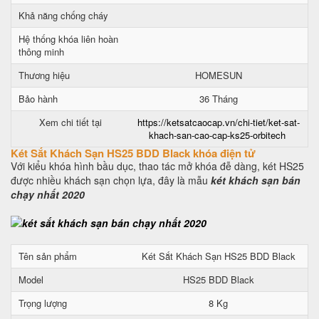
Khả năng chống cháy
Hệ thống khóa liên hoàn
thông minh
Thương hiệu
HOMESUN
Bảo hành
36 Tháng
Xem chi tiết tại
https://ketsatcaocap.vn/chi-tiet/ket-sat-
khach-san-cao-cap-ks25-orbitech
Két Sắt Khách Sạn HS25 BDD Black khóa điện tử
Với kiểu khóa hình bầu dục, thao tác mở khóa đễ dàng, két HS25
được nhiều khách sạn chọn lựa, đây là mẫu
két khách sạn bán
chạy nhất 2020
Tên sản phẩm
Két Sắt Khách Sạn HS25 BDD Black
Model
HS25 BDD Black
Trọng lượng
8 Kg