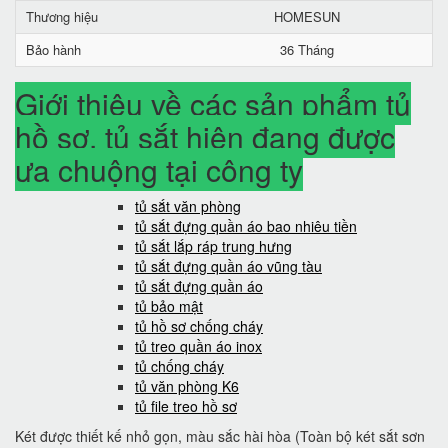
Thương hiệu
HOMESUN
Bảo hành
36 Tháng
Giới thiệu về các sản phẩm tủ
hồ sơ, tủ sắt hiện đang được
ưa chuộng tại công ty
tủ sắt văn phòng
tủ sắt đựng quần áo bao nhiêu tiền
tủ sắt lắp ráp trung hưng
tủ sắt đựng quần áo vũng tàu
tủ sắt đựng quần áo
tủ bảo mật
tủ hồ sơ chống cháy
tủ treo quần áo inox
tủ chống cháy
tủ văn phòng K6
tủ file treo hồ sơ
Két được thiết kế nhỏ gọn, màu sắc hài hòa (Toàn bộ két sắt sơn