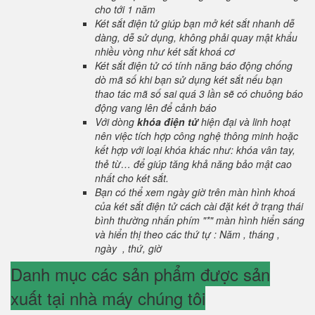
cho tới 1 năm
Két sắt điện tử giúp bạn mở két sắt nhanh dễ
dàng, dễ sử dụng, không phải quay mật khẩu
nhiều vòng như két sắt khoá cơ
Két sắt điện tử có tính năng báo động chống
dò mã số khi bạn sử dụng két sắt nếu bạn
thao tác mã số sai quá 3 lần sẽ có chuông báo
động vang lên để cảnh báo
Với dòng
khóa điện tử
hiện đại và linh hoạt
nên việc tích hợp công nghệ thông minh hoặc
kết hợp với loại khóa khác như: khóa vân tay,
thẻ từ… để giúp tăng khả năng bảo mật cao
nhất cho két sắt.
Bạn có thể xem ngày giờ trên màn hình khoá
của két sắt điện tử cách cài đặt két ở trạng thái
bình thường nhấn phím "*" màn hình hiển sáng
và hiển thị theo các thứ tự : Năm , tháng ,
ngày , thứ, giờ
Danh mục các sản phẩm được sản
xuất tại nhà máy chúng tôi