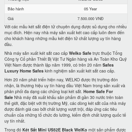
Bảo hành
05 Year
Giá
7.500.000 VNĐ
Với các mẫu két sắt điện tử chuyên dụng được sủ dụng cho nhiều
mục đích. Hiện nay nhà máy sản xuất két cao cấp luôn đem đến
cho khách hàng những mẫu két điện tử chất lượng uy tín hàng
đầu.
Nhà máy sản xuất két sắt cao cấp
Welko Safe
trực thuộc Tổng
Công ty Cổ phần Thiết Bị Vật Tư Ngân hàng và An Toàn Kho Quỹ
Việt Nam được thành lập năm 1999, có trên 20 năm
Safes
Luxury Home Safes
kinh nghiệm sản xuất két sắt cao cấp.
Hơn 20 năm phát triển hiện nay, WELKO được thị trường đón
nhận, là thương hiệu uy tín hàng đầu Việt Nam trong sản xuất và
phân phối đa dạng các chủng loại két sắt.
Home Safe For
Sale
Nhà máy đã xuất khẩu sản phẩm đi gần 30 nước trên toàn
thế giới, đặc biệt với thị trường Mỹ, các dòng két sắt của nhà máy
được đánh giá cao bởi chất lượng vượt trội, đáp ứng các tiêu
chuẩn của những tổ chức đo lường, kiểm định chất lượng quốc tế
uy tín nhất.
Trong đó
Két Sắt Mini US52E Black WelKo
một sản phẩm được