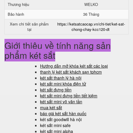
Thương hiệu
WELKO
Bảo hành
36 Tháng
Xem chi tiết sản phẩm
https://ketsatcaocap.vn/chi-tiet/ket-sat-
tại
chong-chay-kcc120-dt
Giới thiệu về tính năng sản
phẩm két sắt
Hướng dẫn mở khóa két sắt các loại
thanh lý két sắt khách sạn tphcm
két sắt thanh lý hà nội
két sắt mini khóa điện tử
két sắt đựng tiền
két sắt mini đựng tiền tiết kiệm
két sắt mini võ văn tần
mua két sắt
báo giá két sắt hàn quốc
két sắt goodwill hà nội
két sắt mini safe
két sắt mini alpha