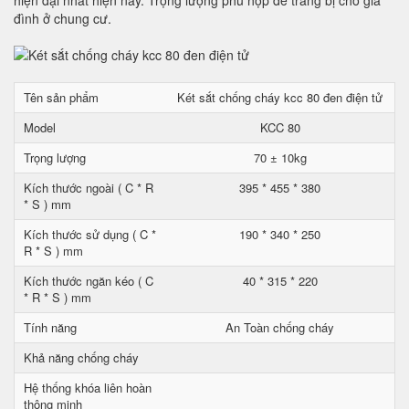
hiện đại nhất hiện nay. Trọng lượng phù hợp để trang bị cho gia
đình ở chung cư.
Tên sản phẩm
Két sắt chống cháy kcc 80 đen điện tử
Model
KCC 80
Trọng lượng
70 ± 10kg
Kích thước ngoài ( C * R
395 * 455 * 380
* S ) mm
Kích thước sử dụng ( C *
190 * 340 * 250
R * S ) mm
Kích thước ngăn kéo ( C
40 * 315 * 220
* R * S ) mm
Tính năng
An Toàn chống cháy
Khả năng chống cháy
Hệ thống khóa liên hoàn
thông minh