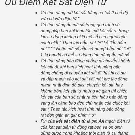
Ưu Điểm Két Sắt Điện Tử
Có tính năng mở két sắt bằng cơ "cả 2 chế độ
vừa cơ vừa điện tử "
Có tính năng ẩn mã số trong quá trình sử
dụng giúp bạn khi thao tác mở két sắt ra trong
lúc sử dụng không bị lộ mã số cho người bên
cạnh biết ( Thao tác bấm nút "#" kế tiếp bấm
nút " * " Nhập mã số cần sử dụng" bầm nút " #"
) là bạnđã có thể sử dụng tính năng ẩn mã số
Có tính năng báo động chống di chuyển khênh
két sắt đi, khi bạn kích hoạt tính năng báo
động chống di chuyển két sắt đi thì khi có sự
va đập mạnh vào két sắt với một lực tác động
mạnh nhất định để dịch chuyển két sắt hay
khênh trộm két sắt tự những kẻ gian thì chiếc
két sắt của bạn sẽ phát ra tiến hiệu báo động
vang lên cảnh báo đến chủ nhân của chiếc két
sắt ( Thao tác kích hoạt tính năng báo động
rất đơn giản ấn giữ phím " 0"
Pin của
két sắt điện tử
là pin AA mạch điện tử
của két sắt điện tử dùng rất bền và ổn định
dùng được trong khoảng thời gian từ 10 tháng