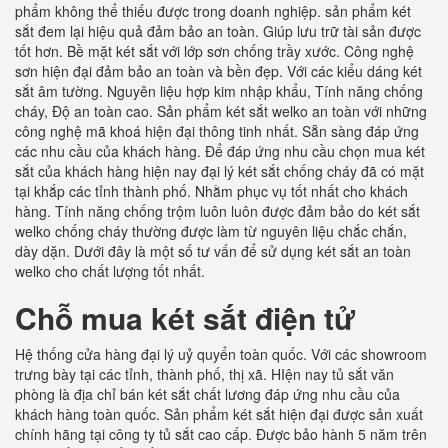
phẩm không thể thiếu được trong doanh nghiệp. sản phẩm két
sắt đem lại hiệu quả đảm bảo an toàn. Giúp lưu trữ tài sản được
tốt hơn. Bề mặt két sắt với lớp sơn chống trầy xước. Công nghệ
sơn hiện đại đảm bảo an toàn và bền đẹp. Với các kiểu dáng két
sắt âm tường. Nguyên liệu hợp kim nhập khẩu, Tính năng chống
cháy, Độ an toàn cao. Sản phẩm két sắt welko an toàn với những
công nghệ mã khoá hiện đại thông tinh nhất. Sẵn sàng đáp ứng
các nhu cầu của khách hàng. Để đáp ứng nhu cầu chọn mua két
sắt của khách hàng hiện nay đại lý két sắt chống cháy đã có mặt
tại khắp các tỉnh thành phố. Nhằm phục vụ tốt nhất cho khách
hàng. Tính năng chống trộm luôn luôn được đảm bảo do két sắt
welko chống cháy thường được làm từ nguyên liệu chắc chắn,
dày dặn. Dưới đây là một số tư vấn để sử dụng két sắt an toàn
welko cho chất lượng tốt nhất.
Chỗ mua két sắt điện tử
Hệ thống cửa hàng đại lý uỷ quyển toàn quốc. Với các showroom
trưng bày tại các tỉnh, thành phố, thị xã. HIện nay tủ sắt văn
phòng là địa chỉ bán két sắt chất lương đáp ứng nhu cầu của
khách hàng toàn quốc. Sản phẩm két sắt hiện đại được sản xuất
chính hãng tại công ty tủ sắt cao cấp. Được bảo hành 5 năm trên