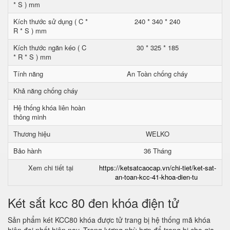
* S ) mm
Kích thước sử dụng ( C *
240 * 340 * 240
R * S ) mm
Kích thước ngăn kéo ( C
30 * 325 * 185
* R * S ) mm
Tính năng
An Toàn chống cháy
Khả năng chống cháy
Hệ thống khóa liên hoàn
thông minh
Thương hiệu
WELKO
Bảo hành
36 Tháng
Xem chi tiết tại
https://ketsatcaocap.vn/chi-tiet/ket-sat-
an-toan-kcc-41-khoa-dien-tu
Két sắt kcc 80 đen khóa điện tử
Sản phẩm két KCC80 khóa được tử trang bị hệ thống mã khóa