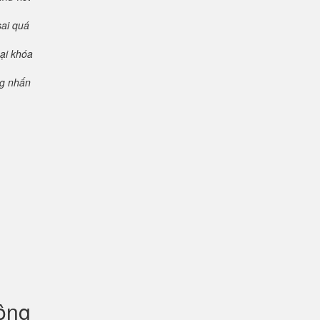
sai quá
oại khóa
ng nhấn
uộng