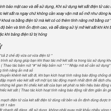
nh bảo mật cao và dễ sử dụng, Khi sử dụng két sắt điện tử các
ược két sắt ra ngay chứ không cần xoay vặn mã số mở như dòng ké
khoá ra bằng điện tử mà két có có thêm tính năng mở bằng cơ "
ộ bền và tính ổn định cao, và dễ dàng sử lý mở két sắt khi khi b
oặc khi bảng điện tử bị hỏng
ử
"cả 2 chế độ vừa cơ vừa điện tử "
trình sử dụng giúp bạn khi thao tác mở két sắt ra trong lúc sử dụng kh
 ( Thao tác bấm nút "#" kế tiếp bấm nút " * " Nhập mã số cần sử dụng
ng tính năng ẩn mã số
huyển khênh két sắt đi, khi bạn kích hoạt tính năng báo động chống d
va đập mạnh vào két sắt với một lực tác động mạnh nhất định để dịch ch
 những kẻ gian thì chiếc két sắt của bạn sẽ phát ra tiến hiệu báo động
iếc két sắt ( Thao tác kích hoạt tính năng báo động rất đơn giản ấn g
 mạch điện tử của két sắt điện tử dùng rất bền và ổn định dùng được t
 tới 1 năm
 sắt nhanh dễ dàng, dễ sử dụng, không phải quay mật khẩu nhiều vòng 