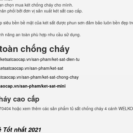
 bạn chọn mua két chống cháy cho mình.
n phối bởi đơn vị sản xuất két sắt cao cấp.
ép siêu bền bề mặt của két sắt được phun sơn đảm bảo luôn bền đẹp t
tính năng an toàn phù hợp nhu cầu sử dụng.
 toàn chống cháy
//ketsatcaocap.vn/san-pham/ket-sat-dien-tu
/ketsatcaocap.vn/san-pham/ket-sat
satcaocap.vn/san-pham/ket-sat-chong-chay
tcaocap.vn/san-pham/ket-sat-mini
háy cao cấp
982770404 hoặc xem thêm các sản phẩm tủ sắt chống cháy 4 cánh WELKO
 Tốt nhất 2021