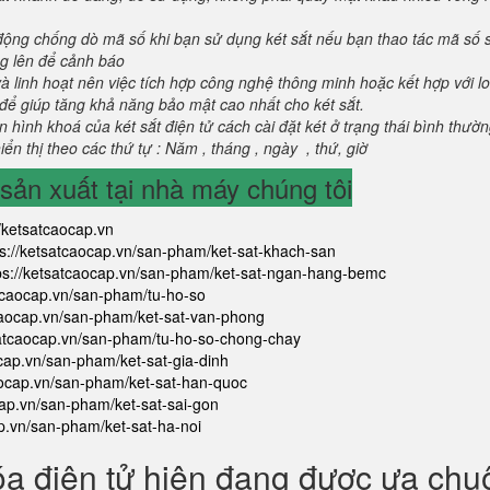
 động chống dò mã số khi bạn sử dụng két sắt nếu bạn thao tác mã số 
g lên để cảnh báo
và linh hoạt nên việc tích hợp công nghệ thông minh hoặc kết hợp với l
để giúp tăng khả năng bảo mật cao nhất cho két sắt.
 hình khoá của két sắt điện tử cách cài đặt két ở trạng thái bình thườ
ển thị theo các thứ tự : Năm , tháng , ngày , thứ, giờ
ản xuất tại nhà máy chúng tôi
//ketsatcaocap.vn
ps://ketsatcaocap.vn/san-pham/ket-sat-khach-san
ps://ketsatcaocap.vn/san-pham/ket-sat-ngan-hang-bemc
atcaocap.vn/san-pham/tu-ho-so
tcaocap.vn/san-pham/ket-sat-van-phong
satcaocap.vn/san-pham/tu-ho-so-chong-chay
ocap.vn/san-pham/ket-sat-gia-dinh
aocap.vn/san-pham/ket-sat-han-quoc
cap.vn/san-pham/ket-sat-sai-gon
ap.vn/san-pham/ket-sat-ha-noi
óa điện tử hiện đang được ưa ch