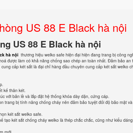
phòng US 88 E Black hà nội
òng US 88 E Black hà nội
ck hà nội
thương hiệu welko safe hiện đại hiện đang trang bị công ng
khoá được làm có khả năng chống sao chép an toàn nhất. Đảm bảo an 
ền cung cấp két sắt là đại chỉ hàng đầu chuyên cung cấp két sắt welko 
p.
ết kế thân két.
úc với bản lề và lắp đặt hệ thống khóa dày dặn, cứng cáp.
còn trang bị tính năng chống cháy nên đảm bảo tuyệt đối độ bảo mật và
họn két sắt welko safe.
 chế tạo két sắt chống cháy welko là thép chắc chắc, cũng như kiểu dáng
ẩm mới.