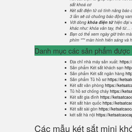
sắt khoá cơ
Két sắt điện tử có tính năng báo
3 lần sẽ có chuông báo động van
Với dòng
khóa điện tử
hiện đại 
khác như: khóa vân tay, thẻ từ… 
Bạn có thể xem ngày giờ trên màn
phím "*" màn hình hiển sáng và hi
Danh mục các sản phẩm được s
Địa chỉ nhà máy sản xuất:
https:
Sản phẩm Két sắt khách sạn
htt
Sản phẩm Két sắt ngân hàng
htt
Sản phẩm Tủ hồ sơ
https://kets
Két sắt văn phòng
https://ketsa
Tủ hồ sơ chống cháy
https://ket
Két sắt gia đình
https://ketsatca
Két sắt hàn quốc
https://ketsatc
Két sắt sài gòn
https://ketsatcao
két sắt hà nội
https://ketsatcaoc
Các mẫu két sắt mini kh