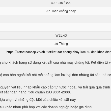
40 * 315 * 220
An Toàn chống cháy
WELKO
36 Tháng
https://ketsatcaocap.vn/chi-tiet/ket-sat-chong-chay-kcc-60-den-khoa-dien
 cho khách hàng sử dụng két sắt của nhà máy chúng tôi. Két điện tử vớ
ộ cao bên ngoài két sắt mà không làm hư hại đến những tài sản, hồ sơ
guyên vật liệu nhập khẩu cao cấp từ nước ngoài, và trải qua quá trình
két sắt ngân hàng, tiêu chuẩn ISO 9001-2008.
ựa chọn vì những đặc biệt của chiếc két sắt này.
hẩu khác nhau phù hợp với các doanh nghiệp hoặc gia đình.