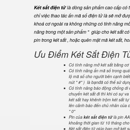
Két sắt điện tử
là dòng sản phẩm cao cấp có tí
chỉ việc thao tác ấn mã số điện tử là sẽ mở đ
khoá cơ ngoài ra không những có tính năng mở 
năng trong một sản phẩm " giúp cho két sắt có đ
pin trong két sắt , hoặc quên mật mã két sắt, h
Ưu Điểm Két Sắt Điện T
Có tính năng mở két sắt bằng cơ 
Có tính năng ẩn mã số trong quá 
lộ mã số cho người bên cạnh biết
nút " #" ) là bạnđã có thể sử dụ
Có tính năng báo động chống di c
chuyển két sắt đi thì khi có sự 
két sắt hay khênh trộm két sắt tự
lên cảnh báo đến chủ nhân của ch
" 0"
Pin của
két sắt điện tử
là pin AA
khoảng thời gian từ 10 tháng cho
Két sắt điện tử giúp bạn mở két