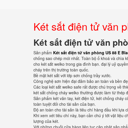
Két sắt điện tử văn 
Két sắt điện tử văn ph
Sản phẩm
Két sắt điện tử văn phòng US 88 E Bla
chống sao chép mói nhất. Toàn bộ ổ khoá và chìa 
cho két sắt welko trong gia đình bạn. đại lý uỷ quy
cháy trên thị trường toàn quốc.
Bề mặt két sắt với lớp sơn chống trầy xước.
Công nghệ sơn hiện đại đảm bảo an toàn và bền đẹ
Các loại két sắt welko safe rất được chú trọng về thi
két sắt chống cháy welko thường được làm từ thép đ
Sản phẩm két vân tay, két điện tử, két chống cháy 
toàn tuyệt đối cho tài sản của bạn.
Độ an toàn cho tài sản là tiêu chí hàng đầu khi lựa c
Khi xem xét tiêu chí này, bạn cần chú ý tới vật liệu
lượng của két.
Với những chuỗi cửa hàng liên tục cập nhật sản ph