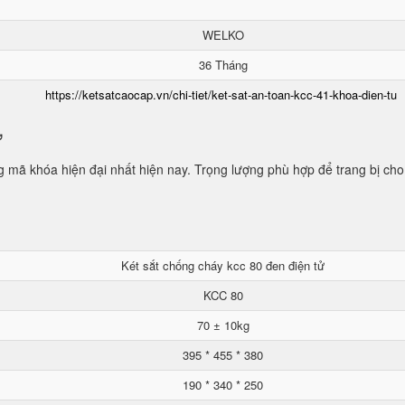
WELKO
36 Tháng
https://ketsatcaocap.vn/chi-tiet/ket-sat-an-toan-kcc-41-khoa-dien-tu
ử
mã khóa hiện đại nhất hiện nay. Trọng lượng phù hợp để trang bị cho
Két sắt chống cháy kcc 80 đen điện tử
KCC 80
70 ± 10kg
395 * 455 * 380
190 * 340 * 250