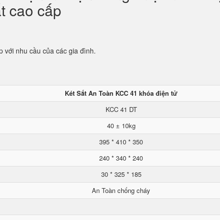
ắt cao cấp
p với nhu cầu của các gia đình.
Két Sắt An Toàn KCC 41 khóa điện tử
KCC 41 DT
40 ± 10kg
395 * 410 * 350
240 * 340 * 240
30 * 325 * 185
An Toàn chống cháy