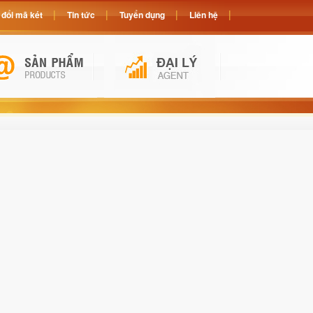
đổi mã két
Tin tức
Tuyển dụng
Liên hệ