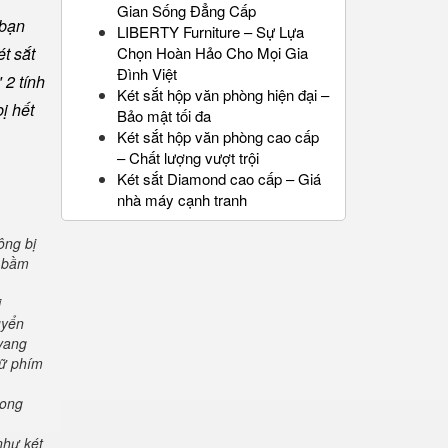
Gian Sống Đẳng Cấp
 bạn
LIBERTY Furniture – Sự Lựa
t sắt
Chọn Hoàn Hảo Cho Mọi Gia
Đình Việt
 2 tính
Két sắt hộp văn phòng hiện đại –
ị hết
Bảo mật tối đa
Két sắt hộp văn phòng cao cấp
– Chất lượng vượt trội
Két sắt Diamond cao cấp – Giá
nhà máy cạnh tranh
ông bị
" bầm
i
uyển
 vang
iữ phím
rong
như két