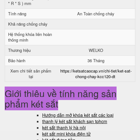
* R * S ) mm
Tính năng
An Toàn chống cháy
Khả năng chống cháy
Hệ thống khóa liên hoàn
thông minh
Thương hiệu
WELKO
Bảo hành
36 Tháng
Xem chi tiết sản phẩm
https://ketsatcaocap.vn/chi-tiet/ket-sat-
tại
chong-chay-kcc120-dt
Giới thiệu về tính năng sản
phẩm két sắt
Hướng dẫn mở khóa két sắt các loại
thanh lý két sắt khách sạn tphcm
két sắt thanh lý hà nội
két sắt mini khóa điện tử