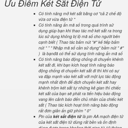
Ưu Điểm Két Sắt Điện Tử
Có tính năng mở két sắt bằng cơ "cả 2 chế độ
vừa cơ vừa điện tử "
Có tính năng ẩn mã số trong quá trình sử
dụng giúp bạn khi thao tác mở két sắt ra trong
lúc sử dụng không bị lộ mã số cho người bên
cạnh biết ( Thao tác bấm nút "#" kế tiếp bấm
nút " * " Nhập mã số cần sử dụng" bầm nút " #"
) là bạnđã có thể sử dụng tính năng ẩn mã số
Có tính năng báo động chống di chuyển khênh
két sắt đi, khi bạn kích hoạt tính năng báo
động chống di chuyển két sắt đi thì khi có sự
va đập mạnh vào két sắt với một lực tác động
mạnh nhất định để dịch chuyển két sắt hay
khênh trộm két sắt tự những kẻ gian thì chiếc
két sắt của bạn sẽ phát ra tiến hiệu báo động
vang lên cảnh báo đến chủ nhân của chiếc két
sắt ( Thao tác kích hoạt tính năng báo động
rất đơn giản ấn giữ phím " 0"
Pin của
két sắt điện tử
là pin AA mạch điện tử
của két sắt điện tử dùng rất bền và ổn định
dùng được trong khoảng thời gian từ 10 tháng