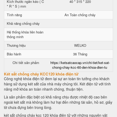
Kích thước ngăn kéo ( C
40 * 315 * 220
* R * S ) mm
Tính năng
An Toàn chống cháy
Khả năng chống cháy
Hệ thống khóa liên hoàn
thông minh
Thương hiệu
WELKO
Bảo hành
36 Tháng
Chi tiết sản phẩm
https://ketsatcaocap.vn/chi-tiet/ket-sat-
chong-chay-kcc-60-den-khoa-dien-tu
Két sắt chống cháy KCC120 khóa điện tử
Công nghệ khóa điện tử đem lại sự an toàn tin tưởng cho khách
hàng sử dụng két sắt của nhà máy chúng tôi. Két điện tử với tính
năng mở khóa an toàn nhanh chóng, thuận tiện.
Là sản phẩm đặc biệt có khả năng chịu được nhiệt độ cao bên
ngoài két sắt mà không làm hư hại đến những tài sản, hồ sơ, giấy
tờ chưa đựng bên trong lòng.
két sắt chống cháy kcc 120 khóa điện tử với những nguyên vật