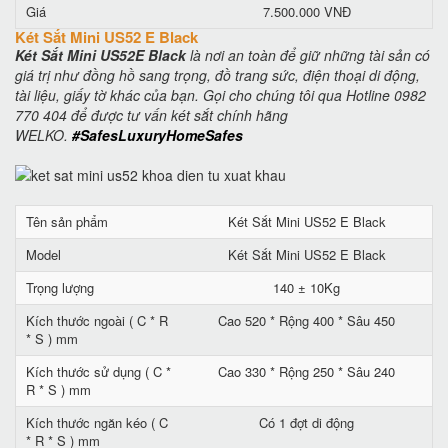
Giá
7.500.000 VNĐ
Két Sắt Mini US52 E Black
Két Sắt Mini US52E Black
là nơi an toàn để giữ những tài sản có
giá trị như đồng hồ sang trọng, đồ trang sức, điện thoại di động,
tài liệu, giấy tờ khác của bạn. Gọi cho chúng tôi qua Hotline 0982
770 404 để được tư vấn két sắt chính hãng
WELKO.
#SafesLuxuryHomeSafes
Tên sản phẩm
Két Sắt Mini US52 E Black
Model
Két Sắt Mini US52 E Black
Trọng lượng
140 ± 10Kg
Kích thước ngoài ( C * R
Cao 520 * Rộng 400 * Sâu 450
* S ) mm
Kích thước sử dụng ( C *
Cao 330 * Rộng 250 * Sâu 240
R * S ) mm
Kích thước ngăn kéo ( C
Có 1 đợt di động
* R * S ) mm