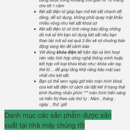
cho tới 1 năm
Két sắt điện tử giúp bạn mở két sắt nhanh dễ
dàng, dễ sử dụng, không phải quay mật khẩu
nhiều vòng như két sắt khoá cơ
Két sắt điện tử có tính năng báo động chống
dò mã số khi bạn sử dụng két sắt nếu bạn
thao tác mã số sai quá 3 lần sẽ có chuông báo
động vang lên để cảnh báo
Với dòng
khóa điện tử
hiện đại và linh hoạt
nên việc tích hợp công nghệ thông minh hoặc
kết hợp với loại khóa khác như: khóa vân tay,
thẻ từ… để giúp tăng khả năng bảo mật cao
nhất cho két sắt.
Bạn có thể xem ngày giờ trên màn hình khoá
của két sắt điện tử cách cài đặt két ở trạng thái
bình thường nhấn phím "*" màn hình hiển sáng
và hiển thị theo các thứ tự : Năm , tháng ,
ngày , thứ, giờ
Danh mục các sản phẩm được sản
xuất tại nhà máy chúng tôi