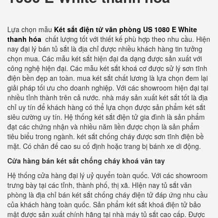
Lựa chọn mẫu
Két sắt điện tử văn phòng US 1080 E White
thanh hóa
chất lượng tốt với thiết kế phù hợp theo nhu cầu. Hiện
nay đại lý bán tủ sắt là địa chỉ được nhiều khách hàng tin tưởng
chọn mua. Các mẫu két sắt hiện đại đa dạng được sản xuất với
công nghệ hiện đại. Các mẫu két sắt khoá cơ được sử lý sơn tĩnh
điện bền đẹp an toàn. mua két sắt chất lương là lựa chọn đem lại
giải pháp tối ưu cho doanh nghiệp. Với các showroom hiện đại tại
nhiều tỉnh thành trên cả nước. nhà máy sản xuất két sắt tốt là địa
chỉ uy tín để khách hàng có thể lựa chọn được sản phẩm két sắt
siêu cường uy tín. Hệ thống két sắt điện tử gia đình là sản phẩm
đạt các chứng nhận và nhiều năm liền được chọn là sản phẩm
tiêu biểu trong ngành. két sắt chống cháy được sơn tĩnh điện bề
mặt. Có chân đế cao su cố định hoặc trang bị bánh xe di động.
Cửa hàng bán két sắt chống cháy khoá vân tay
Hệ thống cửa hàng đại lý uỷ quyển toàn quốc. Với các showroom
trưng bày tại các tỉnh, thành phố, thị xã. HIện nay tủ sắt văn
phòng là địa chỉ bán két sắt chống cháy điện tử đáp ứng nhu cầu
của khách hàng toàn quốc. Sản phẩm két sắt khoá điện tử bảo
mật được sản xuất chính hãng tại nhà máy tủ sắt cao cấp. Được