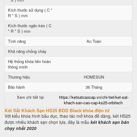
Kích thước sử dụng ( C *
R * S ) mm
Kích thước ngăn kéo ( C
* R * S ) mm
Tính năng
An Toàn
Khả năng chống cháy
Hệ thống khóa liên hoàn
thông minh
Thương hiệu
HOMESUN
Bảo hành
36 Tháng
Xem chi tiết tại
https://ketsatcaocap.vn/chi-tiet/ket-sat-
khach-san-cao-cap-ks25-orbitech
Két Sắt Khách Sạn HS25 BDD Black khóa điện tử
Với kiểu khóa hình bầu dục, thao tác mở khóa đễ dàng, két HS25
được nhiều khách sạn chọn lựa, đây là mẫu
két khách sạn bán
chạy nhất 2020