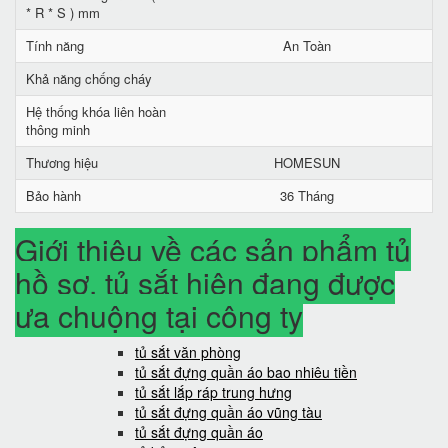
* R * S ) mm
Tính năng
An Toàn
Khả năng chống cháy
Hệ thống khóa liên hoàn
thông minh
Thương hiệu
HOMESUN
Bảo hành
36 Tháng
Giới thiệu về các sản phẩm tủ
hồ sơ, tủ sắt hiện đang được
ưa chuộng tại công ty
tủ sắt văn phòng
tủ sắt đựng quần áo bao nhiêu tiền
tủ sắt lắp ráp trung hưng
tủ sắt đựng quần áo vũng tàu
tủ sắt đựng quần áo