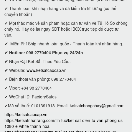
✔ Thanh toán khi nhận hàng và đã kiểm tra kĩ lưỡng (có thể
chuyển khoản)
✔ Mọi thắc mắc về sản phẩm hoặc cần tư vấn về Tủ Hồ Sơ chống
cháy nổ. Hãy để lại ngay SĐT hoặc IBOX trực tiếp để được tư
vấn.
✔
Miễn Phí Ship nhanh toàn quốc - Thanh toán khi nhận hàng.
✔ Hotline: 098 2770404 Phục vụ 24/24h
✔
Nhận Đặt Két Sắt Theo Yêu Cầu.
✔
Website:
www.ketsatcaocap.vn
✔ Điện thoại văn phòng: 098 2770404
✔ Viber: +84 98 2770404
✔ WeChat ID: FactorySafes
✔Mã số thuế: 0101391913
Email:
ketsatchongchay@gmail.com
https://ketsatcaocap.vn
https://ketsatnhatrang.com/tin-tuc/ket-sat-dien-tu-van-phong-us-
1080-e-white-thanh-hoa