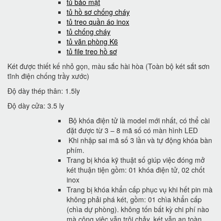
tủ bảo mật
tủ hồ sơ chống cháy
tủ treo quần áo inox
tủ chống cháy
tủ văn phòng K6
tủ file treo hồ sơ
Két được thiết kế nhỏ gọn, màu sắc hài hòa (Toàn bộ két sắt sơn
tĩnh điện chống trầy xước)
Độ dày thép thân: 1.5ly
Độ dày cửa: 3.5 ly
Bộ khóa điện tử là model mới nhất, có thể cài
đặt được từ 3 – 8 mã số có màn hình LED
Khi nhập sai mã số 3 lần và tự động khóa bàn
phím.
Trang bị khóa kỹ thuật số giúp việc đóng mở
két thuận tiện gồm: 01 khóa điện tử, 02 chốt
inox
Trang bị khóa khẩn cấp phục vụ khi hết pin mà
không phải phá két, gồm: 01 chìa khẩn cấp
(chìa dự phòng). không tốn bất kỳ chi phí nào
mà công việc vẫn trôi chảy, két vẫn an toàn..