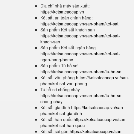
Địa chỉ nhà máy sản xuất:
https://ketsatcaocap.vn
Két sắt an toàn chính hãng:
https://ketsatcaocap.vn/san-pham/ket-sat
Sản phẩm Két sắt khách sạn
https://ketsatcaocap.vn/san-pham/ket-sat-
khach-san
Sản phẩm Két sắt ngân hàng
https://ketsatcaocap.vn/san-pham/ket-sat-
ngan-hang-bemc
Sản phẩm Tủ hồ sơ
https://ketsatcaocap.vn/san-pham/tu-ho-so
Két sắt văn phòng
https://ketsatcaocap.vn/san-
pham/ket-sat-van-phong
Tủ hồ sơ chống cháy
https://ketsatcaocap.vn/san-pham/tu-ho-so-
chong-chay
Két sắt gia đình
https://ketsatcaocap.vn/san-
pham/ket-sat-gia-dinh
Két sắt hàn quốc
https://ketsatcaocap.vn/san-
pham/ket-sat-han-quoc
Két sắt sài gòn
https://ketsatcaocap.vn/san-