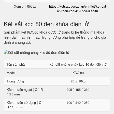
Xem chi tiết tại
https://ketsatcaocap.vn/chi-tiet/ket-sat-
an-toan-kcc-41-khoa-dien-tu
Két sắt kcc 80 đen khóa điện tử
Sản phẩm két KCC80 khóa được tử trang bị hệ thống mã khóa
hiện đại nhất hiện nay. Trọng lượng phù hợp để trang bị cho gia
đình ở chung cư.
Tên sản phẩm
Két sắt chống cháy kcc 80 đen điện tử
Model
KCC 80
Trọng lượng
70 ± 10kg
Kích thước ngoài ( C * R
395 * 455 * 380
* S ) mm
Kích thước sử dụng ( C *
190 * 340 * 250
R * S ) mm