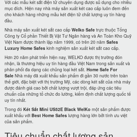
Với các mẫu két sắt điện tử chuyên dụng được sủ dụng cho nhiều
mục đích. Hiện nay nhà máy sản xuất két cao cấp luôn đem đến
cho khách hàng những mẫu két điện tử chất lượng uy tín hàng
đầu.
Nhà máy sản xuất két sắt cao cấp
Welko Safe
trực thuộc Tổng
Công ty Cổ phần Thiết Bị Vật Tư Ngân hàng và An Toàn Kho Quỹ
Việt Nam được thành lập năm 1999, có trên 20 năm
Safes
Luxury Home Safes
kinh nghiệm sản xuất két sắt cao cấp.
Hơn 20 năm phát triển hiện nay, WELKO được thị trường đón
nhận, là thương hiệu uy tín hàng đầu Việt Nam trong sản xuất và
phân phối đa dạng các chủng loại két sắt.
Home Safe For
Sale
Nhà máy đã xuất khẩu sản phẩm đi gần 30 nước trên toàn
thế giới, đặc biệt với thị trường Mỹ, các dòng két sắt của nhà máy
được đánh giá cao bởi chất lượng vượt trội, đáp ứng các tiêu
chuẩn của những tổ chức đo lường, kiểm định chất lượng quốc tế
uy tín nhất.
Trong đó
Két Sắt Mini US52E Black WelKo
một sản phẩm được
xuất khẩu với
Best Home Safes
lượng hàng lớn bởi tính ưu việt
của sản phẩm.
Tiêu chuẩn chất lượng sản