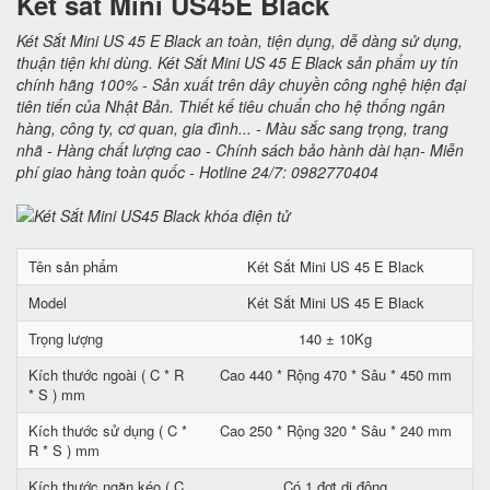
Két sắt Mini US45E Black
Két Sắt Mini US 45 E Black an toàn, tiện dụng, dễ dàng sử dụng,
thuận tiện khi dùng. Két Sắt Mini US 45 E Black sản phẩm uy tín
chính hãng 100% - Sản xuất trên dây chuyền công nghệ hiện đại
tiên tiến của Nhật Bản. Thiết kế tiêu chuẩn cho hệ thống ngân
hàng, công ty, cơ quan, gia đình... - Màu sắc sang trọng, trang
nhã - Hàng chất lượng cao - Chính sách bảo hành dài hạn- Miễn
phí giao hàng toàn quốc - Hotline 24/7: 0982770404
Tên sản phẩm
Két Sắt Mini US 45 E Black
Model
Két Sắt Mini US 45 E Black
Trọng lượng
140 ± 10Kg
Kích thước ngoài ( C * R
Cao 440 * Rộng 470 * Sâu * 450 mm
* S ) mm
Kích thước sử dụng ( C *
Cao 250 * Rộng 320 * Sâu * 240 mm
R * S ) mm
Kích thước ngăn kéo ( C
Có 1 đợt di động