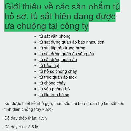
Giới thiệu về các sản phẩm tủ
hồ sơ, tủ sắt hiện đang được
ưa chuộng tại công ty
tủ sắt văn phòng
tủ sắt đựng quần áo bao nhiêu tiền
tủ sắt lắp ráp trung hưng
tủ sắt đựng quần áo vũng tàu
tủ sắt đựng quần áo
tủ bảo mật
tủ hồ sơ chống cháy
tủ treo quần áo inox
tủ chống cháy
tủ văn phòng K6
tủ file treo hồ sơ
Két được thiết kế nhỏ gọn, màu sắc hài hòa (Toàn bộ két sắt sơn
tĩnh điện chống trầy xước)
Độ dày thép thân: 1.5ly
Độ dày cửa: 3.5 ly