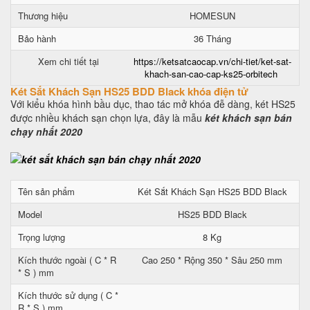
Thương hiệu
HOMESUN
Bảo hành
36 Tháng
Xem chi tiết tại
https://ketsatcaocap.vn/chi-tiet/ket-sat-
khach-san-cao-cap-ks25-orbitech
Két Sắt Khách Sạn HS25 BDD Black khóa điện tử
Với kiểu khóa hình bầu dục, thao tác mở khóa đễ dàng, két HS25
được nhiều khách sạn chọn lựa, đây là mẫu
két khách sạn bán
chạy nhất 2020
Tên sản phẩm
Két Sắt Khách Sạn HS25 BDD Black
Model
HS25 BDD Black
Trọng lượng
8 Kg
Kích thước ngoài ( C * R
Cao 250 * Rộng 350 * Sâu 250 mm
* S ) mm
Kích thước sử dụng ( C *
R * S ) mm