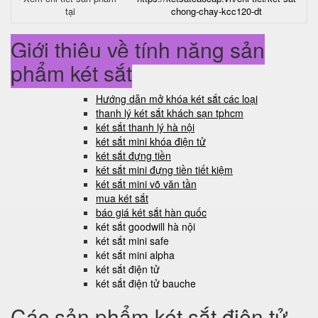
tại
chong-chay-kcc120-dt
Giới thiệu về tính năng sản
phẩm két sắt
Hướng dẫn mở khóa két sắt các loại
thanh lý két sắt khách sạn tphcm
két sắt thanh lý hà nội
két sắt mini khóa điện tử
két sắt đựng tiền
két sắt mini đựng tiền tiết kiệm
két sắt mini võ văn tần
mua két sắt
báo giá két sắt hàn quốc
két sắt goodwill hà nội
két sắt mini safe
két sắt mini alpha
két sắt điện tử
két sắt điện tử bauche
Các sản phẩm két sắt điện tử