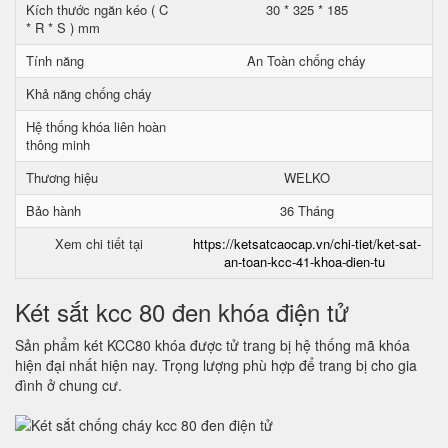
Kích thước ngăn kéo ( C
30 * 325 * 185
* R * S ) mm
Tính năng
An Toàn chống cháy
Khả năng chống cháy
Hệ thống khóa liên hoàn
thông minh
Thương hiệu
WELKO
Bảo hành
36 Tháng
Xem chi tiết tại
https://ketsatcaocap.vn/chi-tiet/ket-sat-
an-toan-kcc-41-khoa-dien-tu
Két sắt kcc 80 đen khóa điện tử
Sản phẩm két KCC80 khóa được tử trang bị hệ thống mã khóa
hiện đại nhất hiện nay. Trọng lượng phù hợp để trang bị cho gia
đình ở chung cư.