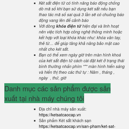
Két sắt điện tử có tính năng báo động chống
dò mã số khi bạn sử dụng két sắt nếu bạn
thao tác mã số sai quá 3 lần sẽ có chuông báo
động vang lên để cảnh báo
Với dòng
khóa điện tử
hiện đại và linh hoạt
nên việc tích hợp công nghệ thông minh hoặc
kết hợp với loại khóa khác như: khóa vân tay,
thẻ từ… để giúp tăng khả năng bảo mật cao
nhất cho két sắt.
Bạn có thể xem ngày giờ trên màn hình khoá
của két sắt điện tử cách cài đặt két ở trạng thái
bình thường nhấn phím "*" màn hình hiển sáng
và hiển thị theo các thứ tự : Năm , tháng ,
ngày , thứ, giờ
Danh mục các sản phẩm được sản
xuất tại nhà máy chúng tôi
Địa chỉ nhà máy sản xuất:
https://ketsatcaocap.vn
Sản phẩm Két sắt khách sạn
https://ketsatcaocap.vn/san-pham/ket-sat-