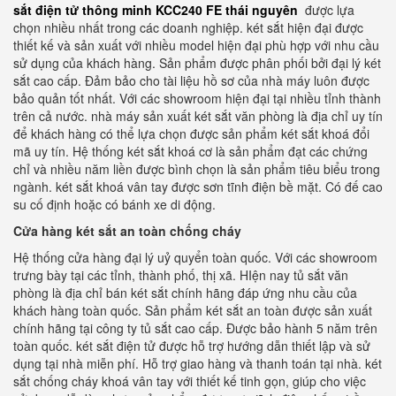
sắt điện tử thông minh KCC240 FE thái nguyên
được lựa
chọn nhiều nhất trong các doanh nghiệp. két sắt hiện đại được
thiết kế và sản xuất với nhiều model hiện đại phù hợp với nhu cầu
sử dụng của khách hàng. Sản phẩm được phân phối bởi đại lý két
sắt cao cấp. Đảm bảo cho tài liệu hồ sơ của nhà máy luôn được
bảo quản tốt nhất. Với các showroom hiện đại tại nhiều tỉnh thành
trên cả nước. nhà máy sản xuất két sắt văn phòng là địa chỉ uy tín
để khách hàng có thể lựa chọn được sản phẩm két sắt khoá đổi
mã uy tín. Hệ thống két sắt khoá cơ là sản phẩm đạt các chứng
chỉ và nhiều năm liền được bình chọn là sản phẩm tiêu biểu trong
ngành. két sắt khoá vân tay được sơn tĩnh điện bề mặt. Có đế cao
su cố định hoặc có bánh xe di động.
Cửa hàng két sắt an toàn chống cháy
Hệ thống cửa hàng đại lý uỷ quyển toàn quốc. Với các showroom
trưng bày tại các tỉnh, thành phố, thị xã. HIện nay tủ sắt văn
phòng là địa chỉ bán két sắt chính hãng đáp ứng nhu cầu của
khách hàng toàn quốc. Sản phẩm két sắt an toàn được sản xuất
chính hãng tại công ty tủ sắt cao cấp. Được bảo hành 5 năm trên
toàn quốc. két sắt điện tử được hỗ trợ hướng dẫn thiết lập và sử
dụng tại nhà miễn phí. Hỗ trợ giao hàng và thanh toán tại nhà. két
sắt chống cháy khoá vân tay với thiết kế tinh gọn, giúp cho việc