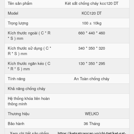
Tên sản phẩm
Két sắt chống cháy kcc120 DT
Model
KCC120 DT
Trọng lượng
100 ± 10kg
Kích thước ngoài ( C * R
660 * 440 * 460
* S ) mm
Kích thước sử dụng ( C *
340 * 350 * 320
R * S ) mm
Kích thước ngăn kéo ( C
130 * 350 * 295
* R * S ) mm
Tính năng
An Toàn chống cháy
Khả năng chống cháy
Hệ thống khóa liên hoàn
thông minh
Thương hiệu
WELKO
Bảo hành
36 Tháng
Xem chi tiết sản phẩm
https://ketsatcaocap.vn/chi-tiet/ket-sat-