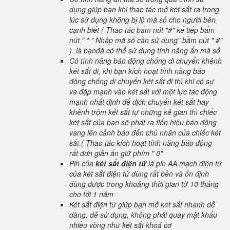
dụng giúp bạn khi thao tác mở két sắt ra trong
lúc sử dụng không bị lộ mã số cho người bên
cạnh biết ( Thao tác bấm nút "#" kế tiếp bấm
nút " * " Nhập mã số cần sử dụng" bầm nút " #"
) là bạnđã có thể sử dụng tính năng ẩn mã số
Có tính năng báo động chống di chuyển khênh
két sắt đi, khi bạn kích hoạt tính năng báo
động chống di chuyển két sắt đi thì khi có sự
va đập mạnh vào két sắt với một lực tác động
mạnh nhất định để dịch chuyển két sắt hay
khênh trộm két sắt tự những kẻ gian thì chiếc
két sắt của bạn sẽ phát ra tiến hiệu báo động
vang lên cảnh báo đến chủ nhân của chiếc két
sắt ( Thao tác kích hoạt tính năng báo động
rất đơn giản ấn giữ phím " 0"
Pin của
két sắt điện tử
là pin AA mạch điện tử
của két sắt điện tử dùng rất bền và ổn định
dùng được trong khoảng thời gian từ 10 tháng
cho tới 1 năm
Két sắt điện tử giúp bạn mở két sắt nhanh dễ
dàng, dễ sử dụng, không phải quay mật khẩu
nhiều vòng như két sắt khoá cơ