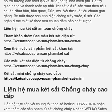
hỗ trợ hướng dẫn thiết lập và sử dụng tại nhà miễn phí. Hỗ trợ
giao hàng và thanh toán tại nhà. két sắt giá rẻ sản xuất theo tiêu
chuẩn Nhật bản, hàn quốc, Đức, mỹ. Với thiết kế tiêu chuẩn gọn
gàng. Bề mặt được sơn tĩnh điện chống trầy xước, rỉ sét. Các
ngăn được thiết kế theo tiêu chuẩn đảm bảo chất lượng.
Liên hệ mua két sắt an toàn chống cháy
Tham khảo thêm Các mẫu két sắt điện tử:
https://ketsatcaocap.vn/san-pham/ket-sat-dien-tu
Xem thêm các sản phẩm két sắt khác tại:
https://ketsatcaocap.vn/san-pham/ket-sat
Các mẫu két sắt điện tử chống cháy:
https://ketsatcaocap.vn/san-pham/ket-sat-chong-chay
Két sắt mini chống cháy cao cấp:
https://ketsatcaocap.vn/san-pham/ket-sat-mini
Liên hệ mua két sắt Chống cháy cao
cấp
Liên hệ trực tiếp với chúng tôi theo số hotline 0982770404 hoặc
xem thêm các sản phẩm tủ sắt chống cháy 4 cánh WELKO Safes