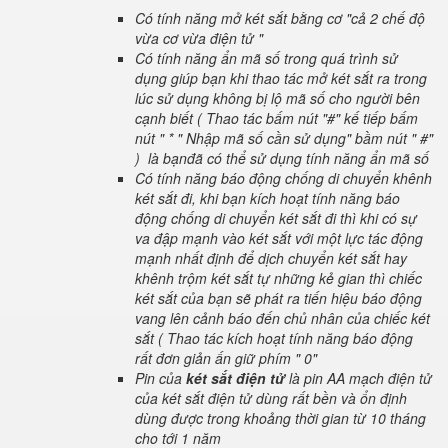
Có tính năng mở két sắt bằng cơ "cả 2 chế độ
vừa cơ vừa điện tử "
Có tính năng ẩn mã số trong quá trình sử
dụng giúp bạn khi thao tác mở két sắt ra trong
lúc sử dụng không bị lộ mã số cho người bên
cạnh biết ( Thao tác bấm nút "#" kế tiếp bấm
nút " * " Nhập mã số cần sử dụng" bầm nút " #"
) là bạnđã có thể sử dụng tính năng ẩn mã số
Có tính năng báo động chống di chuyển khênh
két sắt đi, khi bạn kích hoạt tính năng báo
động chống di chuyển két sắt đi thì khi có sự
va đập mạnh vào két sắt với một lực tác động
mạnh nhất định để dịch chuyển két sắt hay
khênh trộm két sắt tự những kẻ gian thì chiếc
két sắt của bạn sẽ phát ra tiến hiệu báo động
vang lên cảnh báo đến chủ nhân của chiếc két
sắt ( Thao tác kích hoạt tính năng báo động
rất đơn giản ấn giữ phím " 0"
Pin của
két sắt điện tử
là pin AA mạch điện tử
của két sắt điện tử dùng rất bền và ổn định
dùng được trong khoảng thời gian từ 10 tháng
cho tới 1 năm