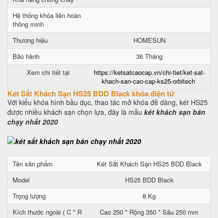
Hệ thống khóa liên hoàn
thông minh
Thương hiệu
HOMESUN
Bảo hành
36 Tháng
Xem chi tiết tại
https://ketsatcaocap.vn/chi-tiet/ket-sat-
khach-san-cao-cap-ks25-orbitech
Két Sắt Khách Sạn HS25 BDD Black khóa điện tử
Với kiểu khóa hình bầu dục, thao tác mở khóa đễ dàng, két HS25
được nhiều khách sạn chọn lựa, đây là mẫu
két khách sạn bán
chạy nhất 2020
Tên sản phẩm
Két Sắt Khách Sạn HS25 BDD Black
Model
HS25 BDD Black
Trọng lượng
8 Kg
Kích thước ngoài ( C * R
Cao 250 * Rộng 350 * Sâu 250 mm