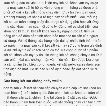
xuất hàng đầu tại việt nam. Hiện nay két sắt khoá vân tay được
nhà máy sản xuất tủ hồ sơ văn phòng chính hãng và được phân
phối bởi đại lý két sắt chống cháy điện tử uy tín trên toàn quốc.
Trên thị trường két sắt giá rẻ hiện nay có rất nhiều loại, mỗi loại
két sắt an toàn chống cháy đều được sử dụng phù hợp với từng
nhu cầu khác nhau của mỗi công ty. Cùng với sự phát triển của
khoa học kĩ thuật, két sắt khoá vân tay ngày được cải tiến và
nâng cấp để đảm bảo tính năng bảo mật cho tài sản của người
sử dung. Với hệ thống cửa hàng hiện đại tại nhiều tỉnh thành trên
cả nước. nhà máy sản xuất két sắt vân tay sử dụng trong gia đình
là địa chỉ uy tín để khách hàng có thể lựa chọn được sản phẩm
két sắt khoá vân tay uy tín. Hệ thống két sắt chống cháy điện tử là
sản phẩm đạt các chứng nhận và nhiều năm liền được lựa chọn
là sản phẩm tiêu biểu trong ngành. két sắt welko safes được sơn
tĩnh điện bề mặt. Có đế cao su cố định hoặc lắp đặt bánh xe di
động.
Cửa hàng két sắt chống cháy welko
đơn vị sản xuất Két sắt cao cấp chuyên cung cấp két sắt khoá an
toàn bảo mật trên toàn quốc. Sản phẩm két sắt khoá an toàn bảo
mật được sản xuất chính hãng tại công ty tủ sắt cao cấp. Được
bảo hành 5 năm trên toàn quốc. két sắt chống cháy vân tay được