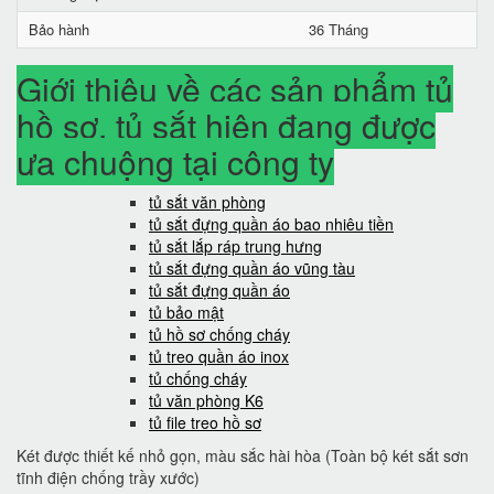
Bảo hành
36 Tháng
Giới thiệu về các sản phẩm tủ
hồ sơ, tủ sắt hiện đang được
ưa chuộng tại công ty
tủ sắt văn phòng
tủ sắt đựng quần áo bao nhiêu tiền
tủ sắt lắp ráp trung hưng
tủ sắt đựng quần áo vũng tàu
tủ sắt đựng quần áo
tủ bảo mật
tủ hồ sơ chống cháy
tủ treo quần áo inox
tủ chống cháy
tủ văn phòng K6
tủ file treo hồ sơ
Két được thiết kế nhỏ gọn, màu sắc hài hòa (Toàn bộ két sắt sơn
tĩnh điện chống trầy xước)