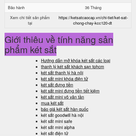
Bảo hành
36 Tháng
Xem chi tiết sản phẩm
https://ketsatcaocap.vn/chi-tiet/ket-sat-
tại
chong-chay-kcc120-dt
Giới thiệu về tính năng sản
phẩm két sắt
Hướng dẫn mở khóa két sắt các loại
thanh lý két sắt khách sạn tphcm
két sắt thanh lý hà nội
két sắt mini khóa điện tử
két sắt đựng tiền
két sắt mini đựng tiền tiết kiệm
két sắt mini võ văn tần
mua két sắt
báo giá két sắt hàn quốc
két sắt goodwill hà nội
két sắt mini safe
két sắt mini alpha
két sắt điện tử