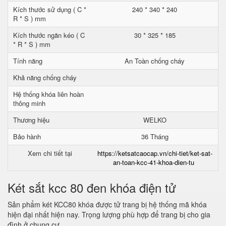
Kích thước sử dụng ( C *
240 * 340 * 240
R * S ) mm
Kích thước ngăn kéo ( C
30 * 325 * 185
* R * S ) mm
Tính năng
An Toàn chống cháy
Khả năng chống cháy
Hệ thống khóa liên hoàn
thông minh
Thương hiệu
WELKO
Bảo hành
36 Tháng
Xem chi tiết tại
https://ketsatcaocap.vn/chi-tiet/ket-sat-
an-toan-kcc-41-khoa-dien-tu
Két sắt kcc 80 đen khóa điện tử
Sản phẩm két KCC80 khóa được tử trang bị hệ thống mã khóa
hiện đại nhất hiện nay. Trọng lượng phù hợp để trang bị cho gia
đình ở chung cư.