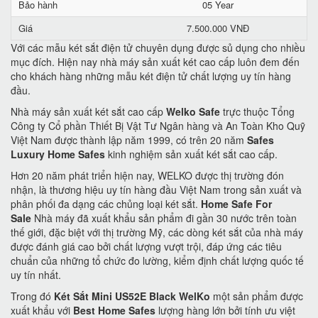
Bảo hành
05 Year
Giá
7.500.000 VNĐ
Với các mẫu két sắt điện tử chuyên dụng được sủ dụng cho nhiều
mục đích. Hiện nay nhà máy sản xuất két cao cấp luôn đem đến
cho khách hàng những mẫu két điện tử chất lượng uy tín hàng
đầu.
Nhà máy sản xuất két sắt cao cấp
Welko Safe
trực thuộc Tổng
Công ty Cổ phần Thiết Bị Vật Tư Ngân hàng và An Toàn Kho Quỹ
Việt Nam được thành lập năm 1999, có trên 20 năm
Safes
Luxury Home Safes
kinh nghiệm sản xuất két sắt cao cấp.
Hơn 20 năm phát triển hiện nay, WELKO được thị trường đón
nhận, là thương hiệu uy tín hàng đầu Việt Nam trong sản xuất và
phân phối đa dạng các chủng loại két sắt.
Home Safe For
Sale
Nhà máy đã xuất khẩu sản phẩm đi gần 30 nước trên toàn
thế giới, đặc biệt với thị trường Mỹ, các dòng két sắt của nhà máy
được đánh giá cao bởi chất lượng vượt trội, đáp ứng các tiêu
chuẩn của những tổ chức đo lường, kiểm định chất lượng quốc tế
uy tín nhất.
Trong đó
Két Sắt Mini US52E Black WelKo
một sản phẩm được
xuất khẩu với
Best Home Safes
lượng hàng lớn bởi tính ưu việt