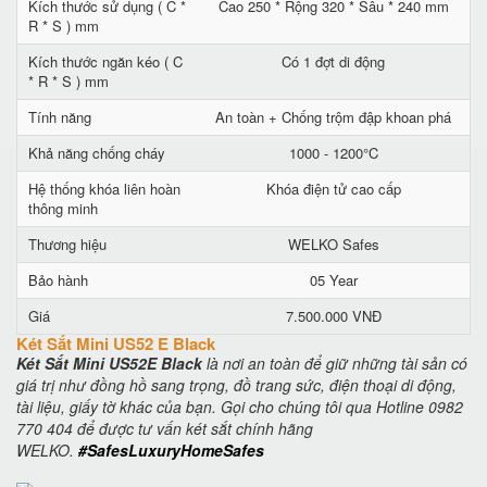
Kích thước sử dụng ( C *
Cao 250 * Rộng 320 * Sâu * 240 mm
R * S ) mm
Kích thước ngăn kéo ( C
Có 1 đợt di động
* R * S ) mm
Tính năng
An toàn + Chống trộm đập khoan phá
Khả năng chống cháy
1000 - 1200°C
Hệ thống khóa liên hoàn
Khóa điện tử cao cấp
thông minh
Thương hiệu
WELKO Safes
Bảo hành
05 Year
Giá
7.500.000 VNĐ
Két Sắt Mini US52 E Black
Két Sắt Mini US52E Black
là nơi an toàn để giữ những tài sản có
giá trị như đồng hồ sang trọng, đồ trang sức, điện thoại di động,
tài liệu, giấy tờ khác của bạn. Gọi cho chúng tôi qua Hotline 0982
770 404 để được tư vấn két sắt chính hãng
WELKO.
#SafesLuxuryHomeSafes