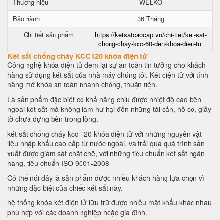
Thương hiệu
WELKO
Bảo hành
36 Tháng
Chi tiết sản phẩm
https://ketsatcaocap.vn/chi-tiet/ket-sat-
chong-chay-kcc-60-den-khoa-dien-tu
Két sắt chống cháy KCC120 khóa điện tử
Công nghệ khóa điện tử đem lại sự an toàn tin tưởng cho khách
hàng sử dụng két sắt của nhà máy chúng tôi. Két điện tử với tính
năng mở khóa an toàn nhanh chóng, thuận tiện.
Là sản phẩm đặc biệt có khả năng chịu được nhiệt độ cao bên
ngoài két sắt mà không làm hư hại đến những tài sản, hồ sơ, giấy
tờ chưa đựng bên trong lòng.
két sắt chống cháy kcc 120 khóa điện tử với những nguyên vật
liệu nhập khẩu cao cấp từ nước ngoài, và trải qua quá trình sản
xuất được giám sát chặt chẽ, với những tiêu chuẩn két sắt ngân
hàng, tiêu chuẩn ISO 9001-2008.
Có thể nói đây là sản phẩm được nhiều khách hàng lựa chọn vì
những đặc biệt của chiếc két sắt này.
hệ thống khóa két điện tử lữu trữ được nhiều mật khẩu khác nhau
phù hợp với các doanh nghiệp hoặc gia đình.