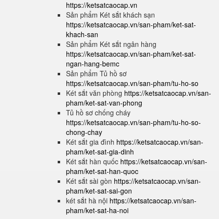
https://ketsatcaocap.vn
Sản phẩm Két sắt khách sạn
https://ketsatcaocap.vn/san-pham/ket-sat-
khach-san
Sản phẩm Két sắt ngân hàng
https://ketsatcaocap.vn/san-pham/ket-sat-
ngan-hang-bemc
Sản phẩm Tủ hồ sơ
https://ketsatcaocap.vn/san-pham/tu-ho-so
Két sắt văn phòng
https://ketsatcaocap.vn/san-
pham/ket-sat-van-phong
Tủ hồ sơ chống cháy
https://ketsatcaocap.vn/san-pham/tu-ho-so-
chong-chay
Két sắt gia đình
https://ketsatcaocap.vn/san-
pham/ket-sat-gia-dinh
Két sắt hàn quốc
https://ketsatcaocap.vn/san-
pham/ket-sat-han-quoc
Két sắt sài gòn
https://ketsatcaocap.vn/san-
pham/ket-sat-sai-gon
két sắt hà nội
https://ketsatcaocap.vn/san-
pham/ket-sat-ha-noi