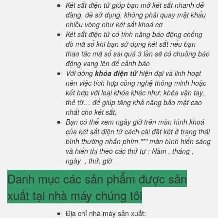
Két sắt điện tử giúp bạn mở két sắt nhanh dễ
dàng, dễ sử dụng, không phải quay mật khẩu
nhiều vòng như két sắt khoá cơ
Két sắt điện tử có tính năng báo động chống
dò mã số khi bạn sử dụng két sắt nếu bạn
thao tác mã số sai quá 3 lần sẽ có chuông báo
động vang lên để cảnh báo
Với dòng
khóa điện tử
hiện đại và linh hoạt
nên việc tích hợp công nghệ thông minh hoặc
kết hợp với loại khóa khác như: khóa vân tay,
thẻ từ… để giúp tăng khả năng bảo mật cao
nhất cho két sắt.
Bạn có thể xem ngày giờ trên màn hình khoá
của két sắt điện tử cách cài đặt két ở trạng thái
bình thường nhấn phím "*" màn hình hiển sáng
và hiển thị theo các thứ tự : Năm , tháng ,
ngày , thứ, giờ
Danh mục các sản phẩm được sản
xuất tại nhà máy chúng tôi
Địa chỉ nhà máy sản xuất: