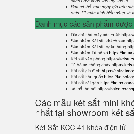
khác như: khóa vân tay, thẻ từ… 
Bạn có thể xem ngày giờ trên màn
phím "*" màn hình hiển sáng và hi
Danh mục các sản phẩm được s
Địa chỉ nhà máy sản xuất:
https:
Sản phẩm Két sắt khách sạn
htt
Sản phẩm Két sắt ngân hàng
htt
Sản phẩm Tủ hồ sơ
https://kets
Két sắt văn phòng
https://ketsa
Tủ hồ sơ chống cháy
https://ket
Két sắt gia đình
https://ketsatca
Két sắt hàn quốc
https://ketsatc
Két sắt sài gòn
https://ketsatcao
két sắt hà nội
https://ketsatcaoc
Các mẫu két sắt mini kh
nhất tại showroom két s
Két Sắt KCC 41 khóa điện tử