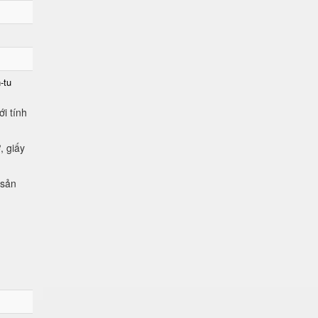
-tu
i tính
, giấy
 sản