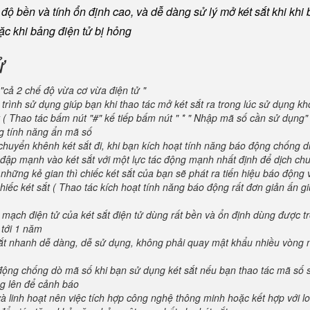
ộ bền và tính ổn định cao, và dễ dàng sử lý mở két sắt khi khi b
oặc khi bảng điện tử bị hỏng
ử
"cả 2 chế độ vừa cơ vừa điện tử "
trình sử dụng giúp bạn khi thao tác mở két sắt ra trong lúc sử dụng kh
 ( Thao tác bấm nút "#" kế tiếp bấm nút " * " Nhập mã số cần sử dụng
ng tính năng ẩn mã số
huyển khênh két sắt đi, khi bạn kích hoạt tính năng báo động chống d
va đập mạnh vào két sắt với một lực tác động mạnh nhất định để dịch ch
 những kẻ gian thì chiếc két sắt của bạn sẽ phát ra tiến hiệu báo động
iếc két sắt ( Thao tác kích hoạt tính năng báo động rất đơn giản ấn g
 mạch điện tử của két sắt điện tử dùng rất bền và ổn định dùng được t
 tới 1 năm
 sắt nhanh dễ dàng, dễ sử dụng, không phải quay mật khẩu nhiều vòng 
 động chống dò mã số khi bạn sử dụng két sắt nếu bạn thao tác mã số 
g lên để cảnh báo
và linh hoạt nên việc tích hợp công nghệ thông minh hoặc kết hợp với l