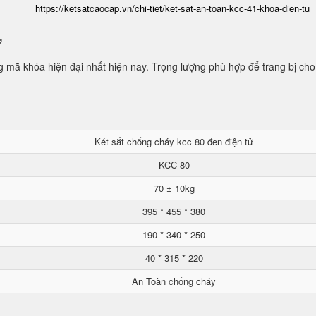
https://ketsatcaocap.vn/chi-tiet/ket-sat-an-toan-kcc-41-khoa-dien-tu
ử
mã khóa hiện đại nhất hiện nay. Trọng lượng phù hợp để trang bị cho
Két sắt chống cháy kcc 80 đen điện tử
KCC 80
70 ± 10kg
395 * 455 * 380
190 * 340 * 250
40 * 315 * 220
An Toàn chống cháy