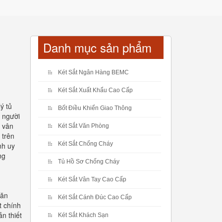
Danh mục sản phẩm
Két Sắt Ngân Hàng BEMC
Két Sắt Xuất Khẩu Cao Cấp
ý tủ
Bốt Điều Khiển Giao Thông
o người
t vân
Két Sắt Văn Phòng
 trên
Két Sắt Chống Cháy
nh uy
ng
Tủ Hồ Sơ Chống Cháy
Két Sắt Vân Tay Cao Cấp
văn
Két Sắt Cánh Đúc Cao Cấp
t chính
n thiết
Két Sắt Khách Sạn