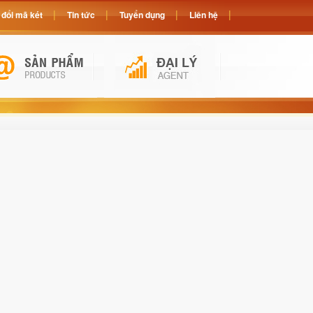
đổi mã két
Tin tức
Tuyển dụng
Liên hệ