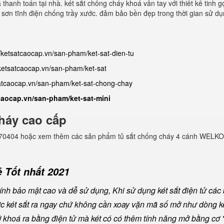
 thanh toán tại nhà. két sắt chống cháy khoá vân tay với thiết kế tinh g
sơn tĩnh điện chống trầy xước. đảm bảo bền đẹp trong thời gian sử dụ
//ketsatcaocap.vn/san-pham/ket-sat-dien-tu
/ketsatcaocap.vn/san-pham/ket-sat
satcaocap.vn/san-pham/ket-sat-chong-chay
tcaocap.vn/san-pham/ket-sat-mini
háy cao cấp
982770404 hoặc xem thêm các sản phẩm tủ sắt chống cháy 4 cánh WELKO
 Tốt nhất 2021
nh bảo mật cao và dễ sử dụng, Khi sử dụng két sắt điện tử các
ược két sắt ra ngay chứ không cần xoay vặn mã số mở như dòng ké
khoá ra bằng điện tử mà két có có thêm tính năng mở bằng cơ "