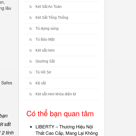
ọn,
Két Sắt An Toàn
ng lâu
Két Sắt Tổng Thống
Tủ đựng súng
Tủ Bảo Mật
Két sắt mini
Giường Sắt
Tủ Hồ Sơ
 Safes
Kệ sắt
Két sắt mini khóa điện tử
Có thể bạn quan tâm
 bạn
t sắt
LIBERTY – Thương Hiệu Nội
 2 tính
Thất Cao Cấp, Mang Lại Không