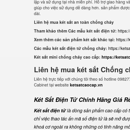
lập và sử dụng tại nhà miễn phí. Hỗ trợ giao hàng và
giúp cho việc sử dụng dễ dàng hơn. sản phẩm được 
dài.
Liên hệ mua két sắt an toàn chống cháy
Tham khảo thêm Các mẫu két sắt điện tử:
https:
Xem thêm các sản phẩm két sắt khác tại:
https:/
Các mẫu két sắt điện tử chống cháy:
https://ket
Két sắt mini chống cháy cao cấp:
https://ketsa
Liên hệ mua két sắt Chống c
Liên hệ trực tiếp với chúng tôi theo số hotline 0
Cabinet tại website
ketsatcaocap.vn
Két Sắt Điện Tử Chính Hãng Giá Rẻ
Két sắt điện tử
là dòng sản phẩm cao cấp có tí
chỉ việc thao tác ấn mã số điện tử là sẽ mở đ
khoá cơ ngoài ra không những có tính năng mở 