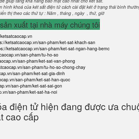
để giúp tăng khả năng bảo mật cao nhất cho két sắt.
 hình khoá của két sắt điện tử cách cài đặt két ở trạng thái bình thườ
ển thị theo các thứ tự : Năm , tháng , ngày , thứ, giờ
ản xuất tại nhà máy chúng tôi
//ketsatcaocap.vn
ps://ketsatcaocap.vn/san-pham/ket-sat-khach-san
ps://ketsatcaocap.vn/san-pham/ket-sat-ngan-hang-bemc
atcaocap.vn/san-pham/tu-ho-so
tcaocap.vn/san-pham/ket-sat-van-phong
satcaocap.vn/san-pham/tu-ho-so-chong-chay
ocap.vn/san-pham/ket-sat-gia-dinh
aocap.vn/san-pham/ket-sat-han-quoc
cap.vn/san-pham/ket-sat-sai-gon
ap.vn/san-pham/ket-sat-ha-noi
óa điện tử hiện đang được ưa ch
ắt cao cấp