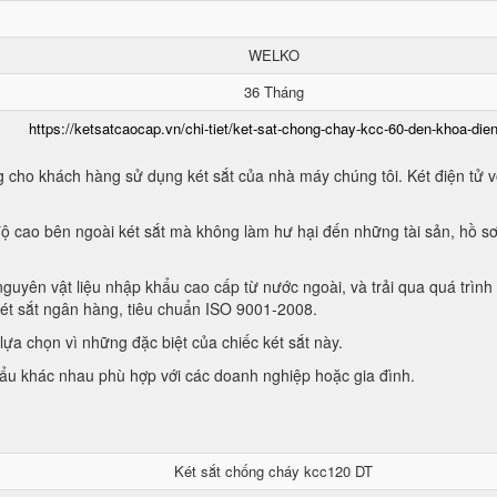
WELKO
36 Tháng
https://ketsatcaocap.vn/chi-tiet/ket-sat-chong-chay-kcc-60-den-khoa-dien
 cho khách hàng sử dụng két sắt của nhà máy chúng tôi. Két điện tử vớ
ộ cao bên ngoài két sắt mà không làm hư hại đến những tài sản, hồ sơ
guyên vật liệu nhập khẩu cao cấp từ nước ngoài, và trải qua quá trình
két sắt ngân hàng, tiêu chuẩn ISO 9001-2008.
ựa chọn vì những đặc biệt của chiếc két sắt này.
hẩu khác nhau phù hợp với các doanh nghiệp hoặc gia đình.
Két sắt chống cháy kcc120 DT