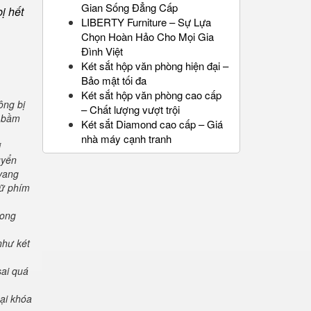
Gian Sống Đẳng Cấp
ị hết
LIBERTY Furniture – Sự Lựa
Chọn Hoàn Hảo Cho Mọi Gia
Đình Việt
Két sắt hộp văn phòng hiện đại –
Bảo mật tối đa
Két sắt hộp văn phòng cao cấp
ông bị
– Chất lượng vượt trội
" bầm
Két sắt Diamond cao cấp – Giá
nhà máy cạnh tranh
i
uyển
 vang
iữ phím
rong
như két
sai quá
oại khóa