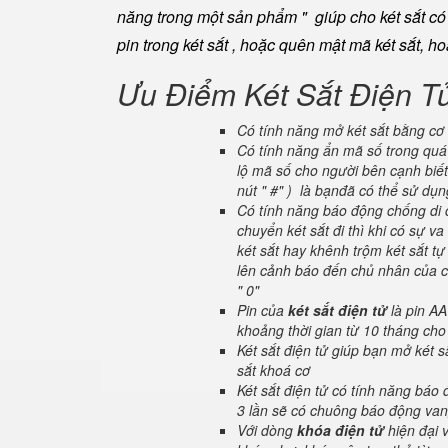
năng trong một sản phẩm " giúp cho két sắt có đ
pin trong két sắt , hoặc quên mật mã két sắt, h
Ưu Điểm Két Sắt Điện T
Có tính năng mở két sắt bằng cơ 
Có tính năng ẩn mã số trong quá 
lộ mã số cho người bên cạnh biết
nút " #" ) là bạnđã có thể sử dụ
Có tính năng báo động chống di c
chuyển két sắt đi thì khi có sự 
két sắt hay khênh trộm két sắt tự
lên cảnh báo đến chủ nhân của ch
" 0"
Pin của
két sắt điện tử
là pin AA
khoảng thời gian từ 10 tháng cho
Két sắt điện tử giúp bạn mở két
sắt khoá cơ
Két sắt điện tử có tính năng báo
3 lần sẽ có chuông báo động van
Với dòng
khóa điện tử
hiện đại 