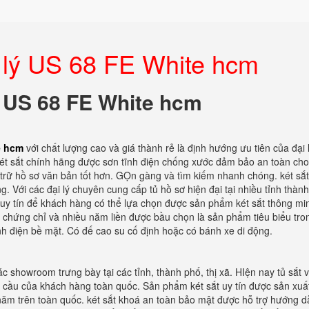
h lý US 68 FE White hcm
lý US 68 FE White hcm
e hcm
với chất lượng cao và giá thành rẻ là định hướng ưu tiên của đại l
két sắt chính hãng được sơn tĩnh điện chống xước đảm bảo an toàn ch
u trữ hồ sơ văn bản tốt hơn. GỌn gàng và tìm kiếm nhanh chóng. két sắ
. Với các đại lý chuyên cung cấp tủ hồ sơ hiện đại tại nhiều tỉnh thành
ỉ uy tín để khách hàng có thể lựa chọn được sản phẩm két sắt thông mi
c chứng chỉ và nhiều năm liền được bầu chọn là sản phẩm tiêu biểu tro
nh điện bề mặt. Có đế cao su cố định hoặc có bánh xe di động.
c showroom trưng bày tại các tỉnh, thành phố, thị xã. HIện nay tủ sắt 
u cầu của khách hàng toàn quốc. Sản phẩm két sắt uy tín được sản xuấ
ăm trên toàn quốc. két sắt khoá an toàn bảo mật được hỗ trợ hướng dẫ