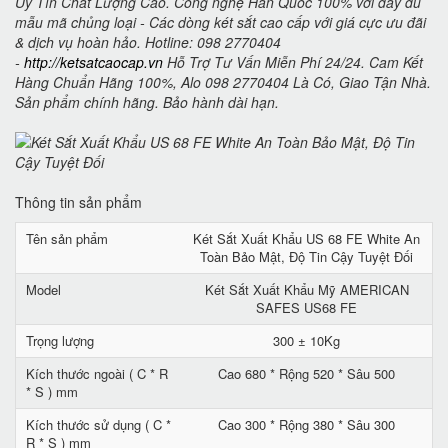
Uy Tín Chất Lượng Cao. Công nghệ Hàn Quốc 100% với đầy đủ
mẫu mã chủng loại - Các dòng két sắt cao cấp với giá cực ưu đãi
& dịch vụ hoàn hảo. Hotline: 098 2770404
-
http://ketsatcaocap.vn
Hỗ Trợ Tư Vấn Miễn Phí 24/24. Cam Kết
Hàng Chuẩn Hãng 100%, Alo 098 2770404 Là Có, Giao Tận Nhà.
Sản phẩm chính hãng. Bảo hành dài hạn.
Thông tin sản phẩm
Tên sản phẩm
Két Sắt Xuất Khẩu US 68 FE White An
Toàn Bảo Mật, Độ Tin Cậy Tuyệt Đối
Model
Két Sắt Xuất Khẩu Mỹ AMERICAN
SAFES US68 FE
Trọng lượng
300 ± 10Kg
Kích thước ngoài ( C * R
Cao 680 * Rộng 520 * Sâu 500
* S ) mm
Kích thước sử dụng ( C *
Cao 300 * Rộng 380 * Sâu 300
R * S ) mm