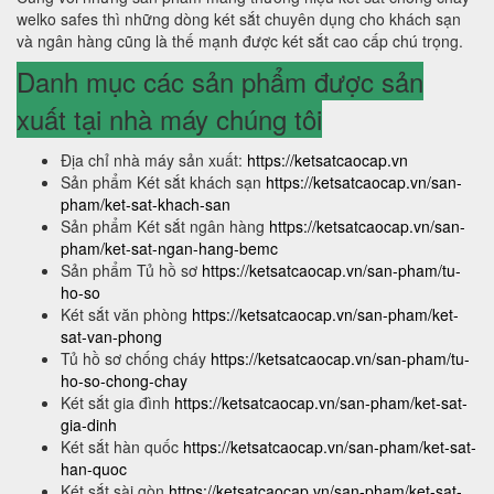
welko safes thì những dòng két sắt chuyên dụng cho khách sạn
và ngân hàng cũng là thế mạnh được két sắt cao cấp chú trọng.
Danh mục các sản phẩm được sản
xuất tại nhà máy chúng tôi
Địa chỉ nhà máy sản xuất:
https://ketsatcaocap.vn
Sản phẩm Két sắt khách sạn
https://ketsatcaocap.vn/san-
pham/ket-sat-khach-san
Sản phẩm Két sắt ngân hàng
https://ketsatcaocap.vn/san-
pham/ket-sat-ngan-hang-bemc
Sản phẩm Tủ hồ sơ
https://ketsatcaocap.vn/san-pham/tu-
ho-so
Két sắt văn phòng
https://ketsatcaocap.vn/san-pham/ket-
sat-van-phong
Tủ hồ sơ chống cháy
https://ketsatcaocap.vn/san-pham/tu-
ho-so-chong-chay
Két sắt gia đình
https://ketsatcaocap.vn/san-pham/ket-sat-
gia-dinh
Két sắt hàn quốc
https://ketsatcaocap.vn/san-pham/ket-sat-
han-quoc
Két sắt sài gòn
https://ketsatcaocap.vn/san-pham/ket-sat-