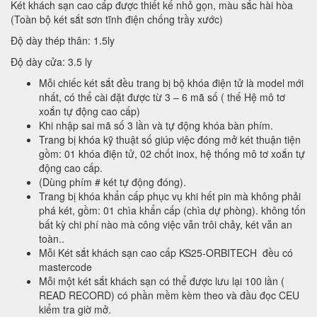
Két khách sạn cao cấp được thiết kế nhỏ gọn, màu sắc hài hòa
(Toàn bộ két sắt sơn tĩnh điện chống trầy xước)
Độ dày thép thân: 1.5ly
Độ dày cửa: 3.5 ly
Mỗi chiếc két sắt đều trang bị bộ khóa điện tử là model mới
nhất, có thể cài đặt được từ 3 – 6 mã số ( thế Hệ mô tơ
xoắn tự động cao cấp)
Khi nhập sai mã số 3 lần và tự động khóa bàn phím.
Trang bị khóa kỹ thuật số giúp việc đóng mở két thuận tiện
gồm: 01 khóa điện tử, 02 chốt inox, hệ thống mô tơ xoắn tự
động cao cấp.
(Dùng phím # két tự động đóng).
Trang bị khóa khẩn cấp phục vụ khi hết pin mà không phải
phá két, gồm: 01 chìa khẩn cấp (chìa dự phòng). không tốn
bất kỳ chi phí nào mà công việc vẫn trôi chảy, két vẫn an
toàn..
Mỗi Két sắt khách sạn cao cấp KS25-ORBITECH đều có
mastercode
Mỗi một két sắt khách sạn có thể được lưu lại 100 lần (
READ RECORD) có phần mềm kèm theo và đầu đọc CEU
kiểm tra giờ mở.