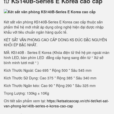
tử
KS140B-Series E Korea cao cấp
Két sắt văn phòng KS140B-Series E Korea cao cấp thuộc sản
phẩm thế hệ mới nhất áp dụng công nghệ hiện đại được nhập
khẩu với tiêu chuẩn ngân hàng quốc tế.
KÉT SẮT VĂN PHÒNG CAO CẤP DÒNG KS ĐÚC ĐẶC NGUYÊN
KHỐI ÉP BẬC NHẤT.
MÃ: KS140B - Series E Korea (Khóa điện tử thế hệ pin ngoài màn
hình LED, bàn phím LED đẳng cấp hạng sang đến từ “ Xứ sở
bình minh tươi mát “ )
Kích Thước Ngoài: Cao 695 * Rộng 500 * Sâu 545 mm
Kích Thước Sử Dụng: Cao 375 * Rộng 385 * Sâu 340 mm
Kích Thước Ngăn kéo: Cao 90 * Rộng 290 * Sâu 325 mm
Trọng Lượng: 130kg ± 10Kg
Chi tiết sản phẩm xem tại:
https://ketsatcaocap.vn/chi-tiet/ket-sat-
van-phong-ks140b-series-e-korea-cao-cap