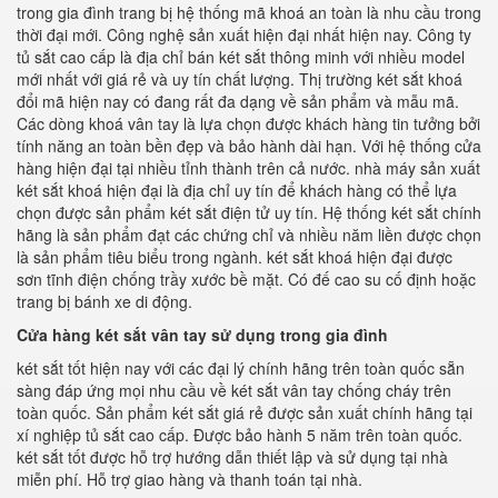
trong gia đình trang bị hệ thống mã khoá an toàn là nhu cầu trong
thời đại mới. Công nghệ sản xuất hiện đại nhất hiện nay. Công ty
tủ sắt cao cấp là địa chỉ bán két sắt thông minh với nhiều model
mới nhất với giá rẻ và uy tín chất lượng. Thị trường két sắt khoá
đổi mã hiện nay có đang rất đa dạng về sản phẩm và mẫu mã.
Các dòng khoá vân tay là lựa chọn được khách hàng tin tưởng bởi
tính năng an toàn bền đẹp và bảo hành dài hạn. Với hệ thống cửa
hàng hiện đại tại nhiều tỉnh thành trên cả nước. nhà máy sản xuất
két sắt khoá hiện đại là địa chỉ uy tín để khách hàng có thể lựa
chọn được sản phẩm két sắt điện tử uy tín. Hệ thống két sắt chính
hãng là sản phẩm đạt các chứng chỉ và nhiều năm liền được chọn
là sản phẩm tiêu biểu trong ngành. két sắt khoá hiện đại được
sơn tĩnh điện chống trầy xước bề mặt. Có đế cao su cố định hoặc
trang bị bánh xe di động.
Cửa hàng két sắt vân tay sử dụng trong gia đình
két sắt tốt hiện nay với các đại lý chính hãng trên toàn quốc sẵn
sàng đáp ứng mọi nhu cầu về két sắt vân tay chống cháy trên
toàn quốc. Sản phẩm két sắt giá rẻ được sản xuất chính hãng tại
xí nghiệp tủ sắt cao cấp. Được bảo hành 5 năm trên toàn quốc.
két sắt tốt được hỗ trợ hướng dẫn thiết lập và sử dụng tại nhà
miễn phí. Hỗ trợ giao hàng và thanh toán tại nhà.