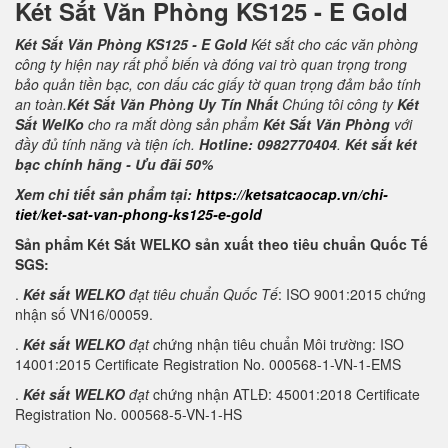
Két Sắt Văn Phòng KS125 - E Gold
Két Sắt Văn Phòng KS125 - E Gold
Két sắt cho các văn phòng
công ty hiện nay rất phổ biến và đóng vai trò quan trọng trong
bảo quản tiền bạc, con dấu các giấy tờ quan trọng đảm bảo tính
an toàn.
Két Sắt Văn Phòng Uy Tín Nhất
Chúng tôi công ty
Két
Sắt WelKo
cho ra mắt dòng sản phẩm
Két Sắt Văn Phòng
với
đầy đủ tính năng và tiện ích.
Hotline: 0982770404
.
Két sắt két
bạc chính hãng - Ưu đãi 50%
Xem chi tiết sản phẩm tại:
https://ketsatcaocap.vn/chi-
tiet/ket-sat-van-phong-ks125-e-gold
Sản phẩm Két Sắt WELKO sản xuất theo tiêu chuẩn Quốc Tế
SGS:
.
Két sắt WELKO
đạt tiêu chuẩn Quốc Tế
: ISO 9001:2015 chứng
nhận số VN16/00059.
.
Két sắt WELKO
đạt c
hứng nhận tiêu chuẩn Môi trường: ISO
14001:2015 Certificate Registration No. 000568-1-VN-1-EMS
.
Két sắt WELKO
đạt
chứng nhận ATLĐ: 45001:2018 Certificate
Registration No. 000568-5-VN-1-HS