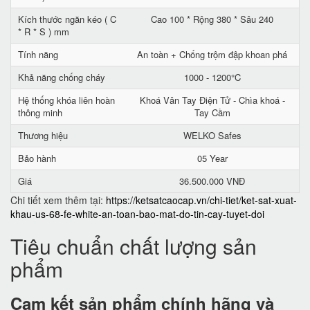
Kích thước ngăn kéo ( C
Cao 100 * Rộng 380 * Sâu 240
* R * S ) mm
Tính năng
An toàn + Chống trộm đập khoan phá
Khả năng chống cháy
1000 - 1200°C
Hệ thống khóa liên hoàn
Khoá Vân Tay Điện Tử - Chìa khoá -
thông minh
Tay Cầm
Thương hiệu
WELKO Safes
Bảo hành
05 Year
Giá
36.500.000 VNĐ
Chi tiết xem thêm tại:
https://ketsatcaocap.vn/chi-tiet/ket-sat-xuat-
khau-us-68-fe-white-an-toan-bao-mat-do-tin-cay-tuyet-doi
Tiêu chuẩn chất lượng sản
phẩm
Cam kết
sản phẩm chính hãng và