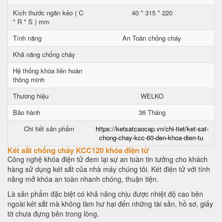
Kích thước ngăn kéo ( C
40 * 315 * 220
* R * S ) mm
Tính năng
An Toàn chống cháy
Khả năng chống cháy
Hệ thống khóa liên hoàn
thông minh
Thương hiệu
WELKO
Bảo hành
36 Tháng
Chi tiết sản phẩm
https://ketsatcaocap.vn/chi-tiet/ket-sat-
chong-chay-kcc-60-den-khoa-dien-tu
Két sắt chống cháy KCC120 khóa điện tử
Công nghệ khóa điện tử đem lại sự an toàn tin tưởng cho khách
hàng sử dụng két sắt của nhà máy chúng tôi. Két điện tử với tính
năng mở khóa an toàn nhanh chóng, thuận tiện.
Là sản phẩm đặc biệt có khả năng chịu được nhiệt độ cao bên
ngoài két sắt mà không làm hư hại đến những tài sản, hồ sơ, giấy
tờ chưa đựng bên trong lòng.