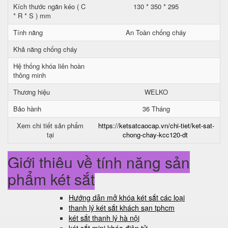
Kích thước ngăn kéo ( C
130 * 350 * 295
* R * S ) mm
Tính năng
An Toàn chống cháy
Khả năng chống cháy
Hệ thống khóa liên hoàn
thông minh
Thương hiệu
WELKO
Bảo hành
36 Tháng
Xem chi tiết sản phẩm
https://ketsatcaocap.vn/chi-tiet/ket-sat-
tại
chong-chay-kcc120-dt
Giới thiệu về tính năng sản
phẩm két sắt
Hướng dẫn mở khóa két sắt các loại
thanh lý két sắt khách sạn tphcm
két sắt thanh lý hà nội