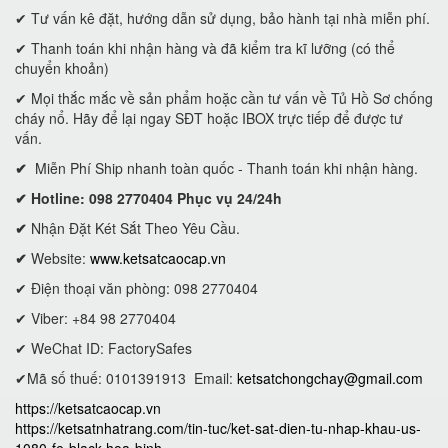
✔ Tư vấn kê đặt, hướng dẫn sử dụng, bảo hành tại nhà miễn phí.
✔ Thanh toán khi nhận hàng và đã kiểm tra kĩ lưỡng (có thể
chuyển khoản)
✔ Mọi thắc mắc về sản phẩm hoặc cần tư vấn về Tủ Hồ Sơ chống
cháy nổ. Hãy để lại ngay SĐT hoặc IBOX trực tiếp để được tư
vấn.
✔
Miễn Phí Ship nhanh toàn quốc - Thanh toán khi nhận hàng.
✔ Hotline: 098 2770404 Phục vụ 24/24h
✔
Nhận Đặt Két Sắt Theo Yêu Cầu.
✔
Website:
www.ketsatcaocap.vn
✔ Điện thoại văn phòng: 098 2770404
✔ Viber: +84 98 2770404
✔ WeChat ID: FactorySafes
✔Mã số thuế: 0101391913
Email:
ketsatchongchay@gmail.com
https://ketsatcaocap.vn
https://ketsatnhatrang.com/tin-tuc/ket-sat-dien-tu-nhap-khau-us-