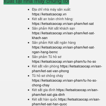
xuất tại nhà máy chúng tôi
Địa chỉ nhà máy sản xuất:
https://ketsatcaocap.vn
Két sắt an toàn chính hãng:
https://ketsatcaocap.vn/san-pham/ket-sat
Sản phẩm Két sắt khách sạn
https://ketsatcaocap.vn/san-pham/ket-sat-
khach-san
Sản phẩm Két sắt ngân hàng
https://ketsatcaocap.vn/san-pham/ket-sat-
ngan-hang-bemc
Sản phẩm Tủ hồ sơ
https://ketsatcaocap.vn/san-pham/tu-ho-so
Két sắt văn phòng
https://ketsatcaocap.vn/san-
pham/ket-sat-van-phong
Tủ hồ sơ chống cháy
https://ketsatcaocap.vn/san-pham/tu-ho-so-
chong-chay
Két sắt gia đình
https://ketsatcaocap.vn/san-
pham/ket-sat-gia-dinh
Két sắt hàn quốc
https://ketsatcaocap.vn/san-
pham/ket-sat-han-quoc