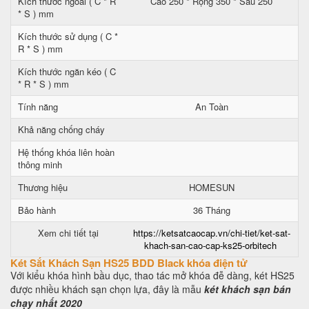
Kích thước ngoài ( C * R
Cao 250 * Rộng 350 * Sâu 250
* S ) mm
Kích thước sử dụng ( C *
R * S ) mm
Kích thước ngăn kéo ( C
* R * S ) mm
Tính năng
An Toàn
Khả năng chống cháy
Hệ thống khóa liên hoàn
thông minh
Thương hiệu
HOMESUN
Bảo hành
36 Tháng
Xem chi tiết tại
https://ketsatcaocap.vn/chi-tiet/ket-sat-
khach-san-cao-cap-ks25-orbitech
Két Sắt Khách Sạn HS25 BDD Black khóa điện tử
Với kiểu khóa hình bầu dục, thao tác mở khóa đễ dàng, két HS25
được nhiều khách sạn chọn lựa, đây là mẫu
két khách sạn bán
chạy nhất 2020