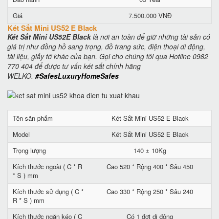
Giá
7.500.000 VNĐ
Két Sắt Mini US52 E Black
Két Sắt Mini US52E Black
là nơi an toàn để giữ những tài sản có
giá trị như đồng hồ sang trọng, đồ trang sức, điện thoại di động,
tài liệu, giấy tờ khác của bạn. Gọi cho chúng tôi qua Hotline 0982
770 404 để được tư vấn két sắt chính hãng
WELKO.
#SafesLuxuryHomeSafes
Tên sản phẩm
Két Sắt Mini US52 E Black
Model
Két Sắt Mini US52 E Black
Trọng lượng
140 ± 10Kg
Kích thước ngoài ( C * R
Cao 520 * Rộng 400 * Sâu 450
* S ) mm
Kích thước sử dụng ( C *
Cao 330 * Rộng 250 * Sâu 240
R * S ) mm
Kích thước ngăn kéo ( C
Có 1 đợt di động