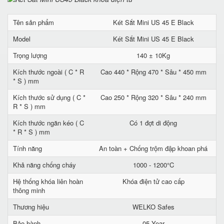
Tên sản phẩm
Két Sắt Mini US 45 E Black
Model
Két Sắt Mini US 45 E Black
Trọng lượng
140 ± 10Kg
Kích thước ngoài ( C * R
Cao 440 * Rộng 470 * Sâu * 450 mm
* S ) mm
Kích thước sử dụng ( C *
Cao 250 * Rộng 320 * Sâu * 240 mm
R * S ) mm
Kích thước ngăn kéo ( C
Có 1 đợt di động
* R * S ) mm
Tính năng
An toàn + Chống trộm đập khoan phá
Khả năng chống cháy
1000 - 1200°C
Hệ thống khóa liên hoàn
Khóa điện tử cao cấp
thông minh
Thương hiệu
WELKO Safes
Bảo hành
05 Year