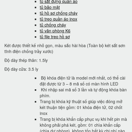
tủ sắt đựng quần áo
tủ bảo mật
tủ hồ sơ chống cháy
tủ treo quần áo inox
tủ chống cháy
tủ văn phòng K6
tủ file treo hồ sơ
Két được thiết kế nhỏ gọn, màu sắc hài hòa (Toàn bộ két sắt sơn
tĩnh điện chống trầy xước)
Độ dày thép thân: 1.5ly
Độ dày cửa: 3.5 ly
Bộ khóa điện tử là model mới nhất, có thể cài
đặt được từ 3 – 8 mã số có màn hình LED
Khi nhập sai mã số 3 lần và tự động khóa bàn
phím.
Trang bị khóa kỹ thuật số giúp việc đóng mở
két thuận tiện gồm: 01 khóa điện tử, 02 chốt
inox
Trang bị khóa khẩn cấp phục vụ khi hết pin mà
không phải phá két, gồm: 01 chìa khẩn cấp
(chìa dự phòng). không tốn bất kỳ chi phí nào