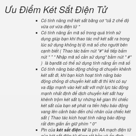
Ưu Điểm Két Sắt Điện Tử
Có tính năng mở két sắt bằng cơ "cả 2 chế độ
vừa cơ vừa điện tử "
Có tính năng ẩn mã số trong quá trình sử
dụng giúp bạn khi thao tác mở két sắt ra trong
lúc sử dụng không bị lộ mã số cho người bên
cạnh biết ( Thao tác bấm nút "#" kế tiếp bấm
nút " * " Nhập mã số cần sử dụng" bầm nút " #"
) là bạnđã có thể sử dụng tính năng ẩn mã số
Có tính năng báo động chống di chuyển khênh
két sắt đi, khi bạn kích hoạt tính năng báo
động chống di chuyển két sắt đi thì khi có sự
va đập mạnh vào két sắt với một lực tác động
mạnh nhất định để dịch chuyển két sắt hay
khênh trộm két sắt tự những kẻ gian thì chiếc
két sắt của bạn sẽ phát ra tiến hiệu báo động
vang lên cảnh báo đến chủ nhân của chiếc két
sắt ( Thao tác kích hoạt tính năng báo động
rất đơn giản ấn giữ phím " 0"
Pin của
két sắt điện tử
là pin AA mạch điện tử
của két sắt điện tử dùng rất bền và ổn định