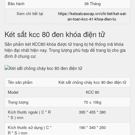
Bảo hành
36 Tháng
Xem chi tiết tại
https://ketsatcaocap.vn/chi-tiet/ket-sat-
an-toan-kcc-41-khoa-dien-tu
Két sắt kcc 80 đen khóa điện tử
Sản phẩm két KCC80 khóa được tử trang bị hệ thống mã khóa
hiện đại nhất hiện nay. Trọng lượng phù hợp để trang bị cho gia
đình ở chung cư.
Tên sản phẩm
Két sắt chống cháy kcc 80 đen điện tử
Model
KCC 80
Trọng lượng
70 ± 10kg
Kích thước ngoài ( C * R
395 * 455 * 380
* S ) mm
Kích thước sử dụng ( C *
190 * 340 * 250
R * S ) mm