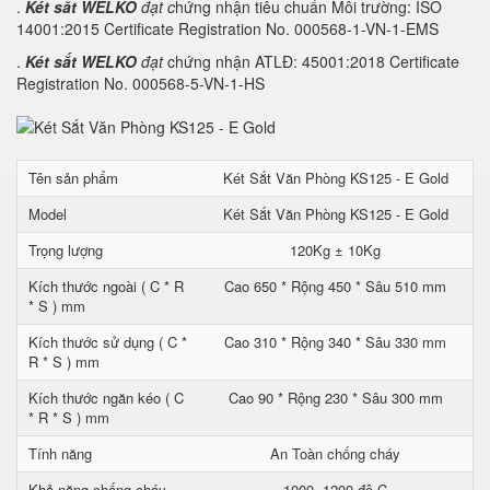
.
Két sắt WELKO
đạt c
hứng nhận tiêu chuẩn Môi trường: ISO
14001:2015 Certificate Registration No. 000568-1-VN-1-EMS
.
Két sắt WELKO
đạt
chứng nhận ATLĐ: 45001:2018 Certificate
Registration No. 000568-5-VN-1-HS
Tên sản phẩm
Két Sắt Văn Phòng KS125 - E Gold
Model
Két Sắt Văn Phòng KS125 - E Gold
Trọng lượng
120Kg ± 10Kg
Kích thước ngoài ( C * R
Cao 650 * Rộng 450 * Sâu 510 mm
* S ) mm
Kích thước sử dụng ( C *
Cao 310 * Rộng 340 * Sâu 330 mm
R * S ) mm
Kích thước ngăn kéo ( C
Cao 90 * Rộng 230 * Sâu 300 mm
* R * S ) mm
Tính năng
An Toàn chống cháy
Khả năng chống cháy
1000- 1200 độ C