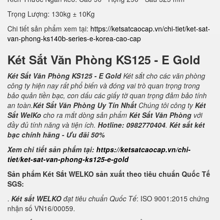
Trọng Lượng: 130kg ± 10Kg
Chi tiết sản phẩm xem tại:
https://ketsatcaocap.vn/chi-tiet/ket-sat-
van-phong-ks140b-series-e-korea-cao-cap
Két Sắt Văn Phòng KS125 - E Gold
Két Sắt Văn Phòng KS125 - E Gold
Két sắt cho các văn phòng
công ty hiện nay rất phổ biến và đóng vai trò quan trọng trong
bảo quản tiền bạc, con dấu các giấy tờ quan trọng đảm bảo tính
an toàn.
Két Sắt Văn Phòng Uy Tín Nhất
Chúng tôi công ty
Két
Sắt WelKo
cho ra mắt dòng sản phẩm
Két Sắt Văn Phòng
với
đầy đủ tính năng và tiện ích.
Hotline: 0982770404
.
Két sắt két
bạc chính hãng - Ưu đãi 50%
Xem chi tiết sản phẩm tại:
https://ketsatcaocap.vn/chi-
tiet/ket-sat-van-phong-ks125-e-gold
Sản phẩm Két Sắt WELKO sản xuất theo tiêu chuẩn Quốc Tế
SGS:
.
Két sắt WELKO
đạt tiêu chuẩn Quốc Tế
: ISO 9001:2015 chứng
nhận số VN16/00059.