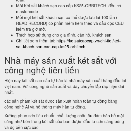
Mỗi Két sắt khách sạn cao cấp KS25-ORBITECH đều có
mastercode
Mỗi một két sắt khách sạn có thể được lưu lại 100 lần (
READ RECORD) có phần mềm kèm theo và đầu đọc CEU
kiểm tra giờ mở.
Thích hợp sử dụng cho gia đình, căn hộ, khách sạn
Chi tiết xem thêm tại:
https://ketsatcaocap.vn/chi-tiet/ket-
sat-khach-san-cao-cap-ks25-orbitech
Nhà máy sản xuất két sắt với
công nghệ tiên tiến
Hiện nay két sắt cao cấp tự hào là nhà máy sản xuất hàng đầu tại
việt nam. Với công nghệ sản xuất và dây chuyền lắp ráp hiện đại
nhất.
các sản phẩm két sắt được sản xuất hoàn toàn tự động bằng
công nghệ AI và hệ thống máy hàn tự động.
Xưởng phun sơn tiêu chuẩn chất lượng châu âu đảm bảo bề mặt
cũng như bên trong két sắt của bạn được đầu tư sơn sáng bóng
và độ bền cực cao