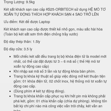
Trọng Lượng: 9.5kg
Két sắt khách sạn cao cấp KS25-ORBITECH sử dụng HỆ MÔ TƠ
XOẮN TỰ ĐỘNG THÍCH HỢP KHÁCH SẠN 4 SAO TRỞ LÊN
Ưu điểm: Két để được Laptop
Két khách sạn cao cấp được thiết kế nhỏ gọn, màu sắc hài hòa
(Toàn bộ két sắt sơn tĩnh điện chống trầy xước)
Độ dày thép thân: 1.5ly
Độ dày cửa: 3.5 ly
Mỗi chiếc két sắt đều trang bị bộ khóa điện tử là model mới
nhất, có thể cài đặt được từ 3 – 6 mã số ( thế Hệ mô tơ
xoắn tự động cao cấp)
Khi nhập sai mã số 3 lần và tự động khóa bàn phím.
Trang bị khóa kỹ thuật số giúp việc đóng mở két thuận tiện
gồm: 01 khóa điện tử, 02 chốt inox, hệ thống mô tơ xoắn tự
động cao cấp.
(Dùng phím # két tự động đóng).
Trang bị khóa khẩn cấp phục vụ khi hết pin mà không phải
phá két, gồm: 01 chìa khẩn cấp (chìa dự phòng). không tốn
bất kỳ chi phí nào mà công việc vẫn trôi chảy, két vẫn an
toàn..