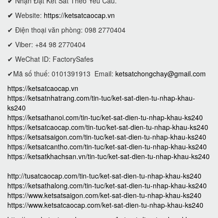
✔
Nhận Đặt Két Sắt Theo Yêu Cầu.
✔
Website:
https://ketsatcaocap.vn
✔ Điện thoại văn phòng: 098 2770404
✔ Viber: +84 98 2770404
✔ WeChat ID: FactorySafes
✔Mã số thuế: 0101391913
Email:
ketsatchongchay@gmail.com
https://ketsatcaocap.vn
https://ketsatnhatrang.com/tin-tuc/ket-sat-dien-tu-nhap-khau-
ks240
https://ketsathanoi.com/tin-tuc/ket-sat-dien-tu-nhap-khau-ks240
https://ketsatcaocap.com/tin-tuc/ket-sat-dien-tu-nhap-khau-ks240
https://ketsatsaigon.com/tin-tuc/ket-sat-dien-tu-nhap-khau-ks240
https://ketsatcantho.com/tin-tuc/ket-sat-dien-tu-nhap-khau-ks240
https://ketsatkhachsan.vn/tin-tuc/ket-sat-dien-tu-nhap-khau-ks240
http://tusatcaocap.com/tin-tuc/ket-sat-dien-tu-nhap-khau-ks240
https://ketsathalong.com/tin-tuc/ket-sat-dien-tu-nhap-khau-ks240
https://www.ketsatsaigon.com/ket-sat-dien-tu-nhap-khau-ks240
https://www.ketsatcaocap.com/ket-sat-dien-tu-nhap-khau-ks240