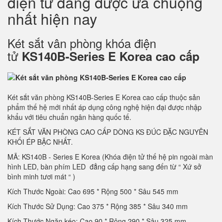
điện tử đang được ưa chuộng
nhất hiện nay
Két sắt vân phòng khóa điện
tử
KS140B-Series E Korea cao cấp
Két sắt văn phòng KS140B-Series E Korea cao cấp thuộc sản
phẩm thế hệ mới nhất áp dụng công nghệ hiện đại được nhập
khẩu với tiêu chuẩn ngân hàng quốc tế.
KÉT SẮT VĂN PHÒNG CAO CẤP DÒNG KS ĐÚC ĐẶC NGUYÊN
KHỐI ÉP BẬC NHẤT.
MÃ: KS140B - Series E Korea (Khóa điện tử thế hệ pin ngoài màn
hình LED, bàn phím LED đẳng cấp hạng sang đến từ “ Xứ sở
bình minh tươi mát “ )
Kích Thước Ngoài: Cao 695 * Rộng 500 * Sâu 545 mm
Kích Thước Sử Dụng: Cao 375 * Rộng 385 * Sâu 340 mm
Kích Thước Ngăn kéo: Cao 90 * Rộng 290 * Sâu 325 mm