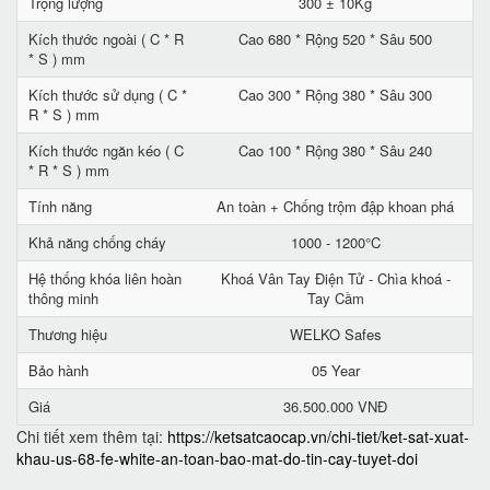
Trọng lượng
300 ± 10Kg
Kích thước ngoài ( C * R
Cao 680 * Rộng 520 * Sâu 500
* S ) mm
Kích thước sử dụng ( C *
Cao 300 * Rộng 380 * Sâu 300
R * S ) mm
Kích thước ngăn kéo ( C
Cao 100 * Rộng 380 * Sâu 240
* R * S ) mm
Tính năng
An toàn + Chống trộm đập khoan phá
Khả năng chống cháy
1000 - 1200°C
Hệ thống khóa liên hoàn
Khoá Vân Tay Điện Tử - Chìa khoá -
thông minh
Tay Cầm
Thương hiệu
WELKO Safes
Bảo hành
05 Year
Giá
36.500.000 VNĐ
Chi tiết xem thêm tại:
https://ketsatcaocap.vn/chi-tiet/ket-sat-xuat-
khau-us-68-fe-white-an-toan-bao-mat-do-tin-cay-tuyet-doi