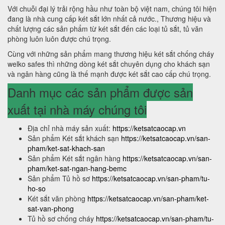
Với chuỗi đại lý trải rộng hầu như toàn bộ việt nam, chúng tôi hiện
đang là nhà cung cấp két sắt lớn nhất cả nước., Thương hiệu và
chất lượng các sản phẩm từ két sắt đến các loại tủ sắt, tủ văn
phòng luôn luôn được chú trọng.
Cùng với những sản phẩm mang thương hiệu két sắt chống cháy
welko safes thì những dòng két sắt chuyên dụng cho khách sạn
và ngân hàng cũng là thế mạnh được két sắt cao cấp chú trọng.
Danh mục các sản phẩm được sản
xuất tại nhà máy chúng tôi
Địa chỉ nhà máy sản xuất:
https://ketsatcaocap.vn
Sản phẩm Két sắt khách sạn
https://ketsatcaocap.vn/san-
pham/ket-sat-khach-san
Sản phẩm Két sắt ngân hàng
https://ketsatcaocap.vn/san-
pham/ket-sat-ngan-hang-bemc
Sản phẩm Tủ hồ sơ
https://ketsatcaocap.vn/san-pham/tu-
ho-so
Két sắt văn phòng
https://ketsatcaocap.vn/san-pham/ket-
sat-van-phong
Tủ hồ sơ chống cháy
https://ketsatcaocap.vn/san-pham/tu-