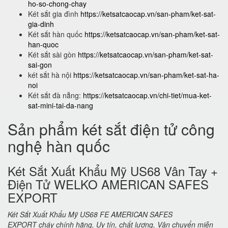
ho-so-chong-chay
Két sắt gia đình
https://ketsatcaocap.vn/san-pham/ket-sat-
gia-dinh
Két sắt hàn quốc
https://ketsatcaocap.vn/san-pham/ket-sat-
han-quoc
Két sắt sài gòn
https://ketsatcaocap.vn/san-pham/ket-sat-
sai-gon
két sắt hà nội
https://ketsatcaocap.vn/san-pham/ket-sat-ha-
noi
Két sắt đà nẵng:
https://ketsatcaocap.vn/chi-tiet/mua-ket-
sat-mini-tai-da-nang
Sản phẩm két sắt điện tử công
nghệ hàn quốc
Két Sắt Xuất Khẩu Mỹ US68 Vân Tay +
Điện Tử WELKO AMERICAN SAFES
EXPORT
Két Sắt Xuất Khẩu Mỹ US68 FE AMERICAN SAFES
EXPORT cháy chính hãng, Uy tín, chất lượng, Vận chuyển miễn