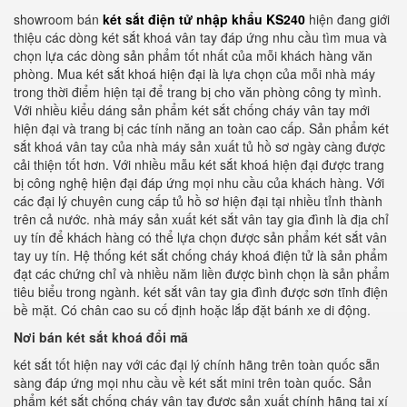
showroom bán
két sắt điện tử nhập khẩu KS240
hiện đang giới
thiệu các dòng két sắt khoá vân tay đáp ứng nhu cầu tìm mua và
chọn lựa các dòng sản phẩm tốt nhất của mỗi khách hàng văn
phòng. Mua két sắt khoá hiện đại là lựa chọn của mỗi nhà máy
trong thời điểm hiện tại để trang bị cho văn phòng công ty mình.
Với nhiều kiểu dáng sản phẩm két sắt chống cháy vân tay mới
hiện đại và trang bị các tính năng an toàn cao cấp. Sản phẩm két
sắt khoá vân tay của nhà máy sản xuất tủ hồ sơ ngày càng được
cải thiện tốt hơn. Với nhiều mẫu két sắt khoá hiện đại được trang
bị công nghệ hiện đại đáp ứng mọi nhu cầu của khách hàng. Với
các đại lý chuyên cung cấp tủ hồ sơ hiện đại tại nhiều tỉnh thành
trên cả nước. nhà máy sản xuất két sắt vân tay gia đình là địa chỉ
uy tín để khách hàng có thể lựa chọn được sản phẩm két sắt vân
tay uy tín. Hệ thống két sắt chống cháy khoá điện tử là sản phẩm
đạt các chứng chỉ và nhiều năm liền được bình chọn là sản phẩm
tiêu biểu trong ngành. két sắt vân tay gia đình được sơn tĩnh điện
bề mặt. Có chân cao su cố định hoặc lắp đặt bánh xe di động.
Nơi bán két sắt khoá đổi mã
két sắt tốt hiện nay với các đại lý chính hãng trên toàn quốc sẵn
sàng đáp ứng mọi nhu cầu về két sắt mini trên toàn quốc. Sản
phẩm két sắt chống cháy vân tay được sản xuất chính hãng tại xí