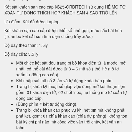
Két sắt khách sạn cao cấp KS25-ORBITECH sử dụng HỆ MÔ TƠ
XOẮN TỰ ĐỘNG THÍCH HỢP KHÁCH SẠN 4 SAO TRỞ LÊN
Ưu điểm: Két để được Laptop
Két khách sạn cao cấp được thiết kế nhỏ gọn, màu sắc hài hòa
(Toàn bộ két sắt sơn tĩnh điện chống trầy xước)
Độ dày thép thân: 1.5ly
Độ dày cửa: 3.5 ly
Mỗi chiếc két sắt đều trang bị bộ khóa điện tử là model mới
nhất, có thể cài đặt được từ 3 – 6 mã số ( thế Hệ mô tơ
xoắn tự động cao cấp)
Khi nhập sai mã số 3 lần và tự động khóa bàn phím.
Trang bị khóa kỹ thuật số giúp việc đóng mở két thuận tiện
gồm: 01 khóa điện tử, 02 chốt inox, hệ thống mô tơ xoắn tự
động cao cấp.
(Dùng phím # két tự động đóng).
Trang bị khóa khẩn cấp phục vụ khi hết pin mà không phải
phá két, gồm: 01 chìa khẩn cấp (chìa dự phòng). không tốn
bất kỳ chi phí nào mà công việc vẫn trôi chảy, két vẫn an
toàn..