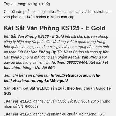
Trọng Lượng: 130kg ± 10Kg
Chi tiết sản phẩm xem tại:
https://ketsatcaocap.vn/chi-tiet/ket-sat-
van-phong-ks140b-series-e-korea-cao-cap
Két Sắt Văn Phòng KS125 - E Gold
Két Sắt Văn Phòng KS125 - E Gold
Két sắt cho các văn phòng
công ty hiện nay rất phổ biến và đóng vai trò quan trọng trong
bảo quản tiền bạc, con dấu các giấy tờ quan trọng đảm bảo tính
an toàn.
Két Sắt Văn Phòng Uy Tín Nhất
Chúng tôi công ty
Két
Sắt WelKo
cho ra mắt dòng sản phẩm
Két Sắt Văn Phòng
với
đầy đủ tính năng và tiện ích.
Hotline: 0982770404
.
Két sắt két
bạc chính hãng - Ưu đãi 50%
Xem chi tiết sản phẩm tại:
https://ketsatcaocap.vn/chi-
tiet/ket-sat-van-phong-ks125-e-gold
Sản phẩm Két Sắt WELKO sản xuất theo tiêu chuẩn Quốc Tế
SGS:
.
Két sắt WELKO
đạt tiêu chuẩn Quốc Tế
: ISO 9001:2015 chứng
nhận số VN16/00059.
.
Két sắt WELKO
đạt c
hứng nhận tiêu chuẩn Môi trường: ISO