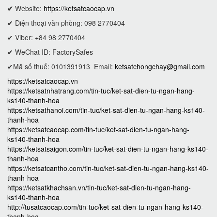
✔
Website:
https://ketsatcaocap.vn
✔ Điện thoại văn phòng: 098 2770404
✔ Viber: +84 98 2770404
✔ WeChat ID: FactorySafes
✔Mã số thuế: 0101391913
Email:
ketsatchongchay@gmail.com
https://ketsatcaocap.vn
https://ketsatnhatrang.com/tin-tuc/ket-sat-dien-tu-ngan-hang-
ks140-thanh-hoa
https://ketsathanoi.com/tin-tuc/ket-sat-dien-tu-ngan-hang-ks140-
thanh-hoa
https://ketsatcaocap.com/tin-tuc/ket-sat-dien-tu-ngan-hang-
ks140-thanh-hoa
https://ketsatsaigon.com/tin-tuc/ket-sat-dien-tu-ngan-hang-ks140-
thanh-hoa
https://ketsatcantho.com/tin-tuc/ket-sat-dien-tu-ngan-hang-ks140-
thanh-hoa
https://ketsatkhachsan.vn/tin-tuc/ket-sat-dien-tu-ngan-hang-
ks140-thanh-hoa
http://tusatcaocap.com/tin-tuc/ket-sat-dien-tu-ngan-hang-ks140-
thanh-hoa