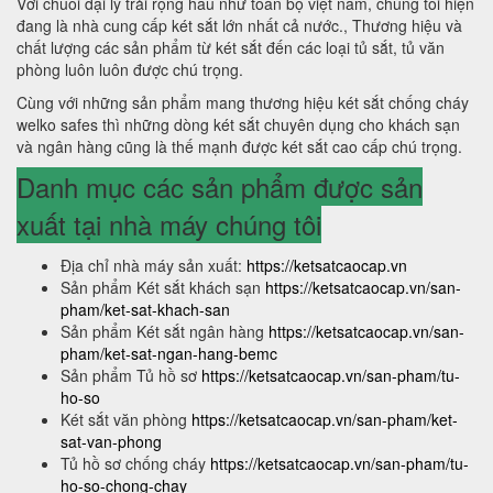
Với chuỗi đại lý trải rộng hầu như toàn bộ việt nam, chúng tôi hiện
đang là nhà cung cấp két sắt lớn nhất cả nước., Thương hiệu và
chất lượng các sản phẩm từ két sắt đến các loại tủ sắt, tủ văn
phòng luôn luôn được chú trọng.
Cùng với những sản phẩm mang thương hiệu két sắt chống cháy
welko safes thì những dòng két sắt chuyên dụng cho khách sạn
và ngân hàng cũng là thế mạnh được két sắt cao cấp chú trọng.
Danh mục các sản phẩm được sản
xuất tại nhà máy chúng tôi
Địa chỉ nhà máy sản xuất:
https://ketsatcaocap.vn
Sản phẩm Két sắt khách sạn
https://ketsatcaocap.vn/san-
pham/ket-sat-khach-san
Sản phẩm Két sắt ngân hàng
https://ketsatcaocap.vn/san-
pham/ket-sat-ngan-hang-bemc
Sản phẩm Tủ hồ sơ
https://ketsatcaocap.vn/san-pham/tu-
ho-so
Két sắt văn phòng
https://ketsatcaocap.vn/san-pham/ket-
sat-van-phong
Tủ hồ sơ chống cháy
https://ketsatcaocap.vn/san-pham/tu-
ho-so-chong-chay