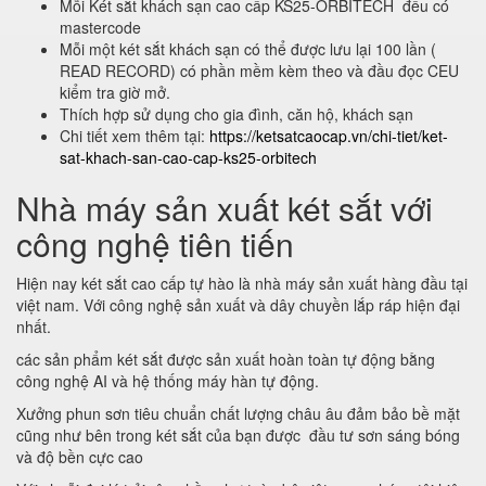
Mỗi Két sắt khách sạn cao cấp KS25-ORBITECH đều có
mastercode
Mỗi một két sắt khách sạn có thể được lưu lại 100 lần (
READ RECORD) có phần mềm kèm theo và đầu đọc CEU
kiểm tra giờ mở.
Thích hợp sử dụng cho gia đình, căn hộ, khách sạn
Chi tiết xem thêm tại:
https://ketsatcaocap.vn/chi-tiet/ket-
sat-khach-san-cao-cap-ks25-orbitech
Nhà máy sản xuất két sắt với
công nghệ tiên tiến
Hiện nay két sắt cao cấp tự hào là nhà máy sản xuất hàng đầu tại
việt nam. Với công nghệ sản xuất và dây chuyền lắp ráp hiện đại
nhất.
các sản phẩm két sắt được sản xuất hoàn toàn tự động bằng
công nghệ AI và hệ thống máy hàn tự động.
Xưởng phun sơn tiêu chuẩn chất lượng châu âu đảm bảo bề mặt
cũng như bên trong két sắt của bạn được đầu tư sơn sáng bóng
và độ bền cực cao