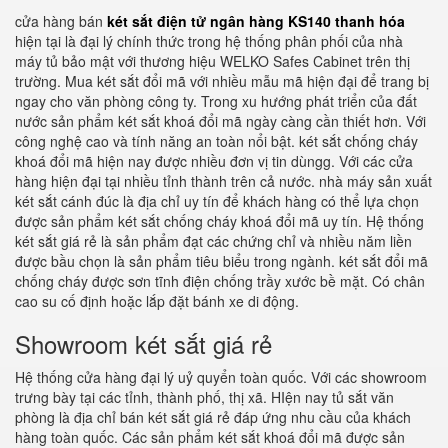
cửa hàng bán
két sắt điện tử ngân hàng KS140 thanh hóa
hiện tại là đại lý chính thức trong hệ thống phân phối của nhà
máy tủ bảo mật với thương hiệu WELKO Safes Cabinet trên thị
trường. Mua két sắt đổi mã với nhiều mẫu mã hiện đại để trang bị
ngay cho văn phòng công ty. Trong xu hướng phát triển của đất
nước sản phẩm két sắt khoá đổi mã ngày càng cần thiết hơn. Với
công nghệ cao và tính năng an toàn nổi bật. két sắt chống cháy
khoá đổi mã hiện nay được nhiều đơn vị tin dùngg. Với các cửa
hàng hiện đại tại nhiều tỉnh thành trên cả nước. nhà máy sản xuất
két sắt cánh đúc là địa chỉ uy tín để khách hàng có thể lựa chọn
được sản phẩm két sắt chống cháy khoá đổi mã uy tín. Hệ thống
két sắt giá rẻ là sản phẩm đạt các chứng chỉ và nhiều năm liền
được bầu chọn là sản phẩm tiêu biểu trong ngành. két sắt đổi mã
chống cháy được sơn tĩnh điện chống trầy xước bề mặt. Có chân
cao su cố định hoặc lắp đặt bánh xe di động.
Showroom két sắt giá rẻ
Hệ thống cửa hàng đại lý uỷ quyển toàn quốc. Với các showroom
trưng bày tại các tỉnh, thành phố, thị xã. HIện nay tủ sắt văn
phòng là địa chỉ bán két sắt giá rẻ đáp ứng nhu cầu của khách
hàng toàn quốc. Các sản phẩm két sắt khoá đổi mã được sản