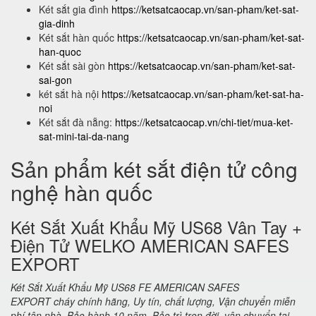
Két sắt gia đình
https://ketsatcaocap.vn/san-pham/ket-sat-
gia-dinh
Két sắt hàn quốc
https://ketsatcaocap.vn/san-pham/ket-sat-
han-quoc
Két sắt sài gòn
https://ketsatcaocap.vn/san-pham/ket-sat-
sai-gon
két sắt hà nội
https://ketsatcaocap.vn/san-pham/ket-sat-ha-
noi
Két sắt đà nẵng:
https://ketsatcaocap.vn/chi-tiet/mua-ket-
sat-mini-tai-da-nang
Sản phẩm két sắt điện tử công
nghệ hàn quốc
Két Sắt Xuất Khẩu Mỹ US68 Vân Tay +
Điện Tử WELKO AMERICAN SAFES
EXPORT
Két Sắt Xuất Khẩu Mỹ US68 FE AMERICAN SAFES
EXPORT cháy chính hãng, Uy tín, chất lượng, Vận chuyển miễn
phí tận nhà. Bảo hành 10 năm. Bảo trì trọn đời. vận chuyển tại