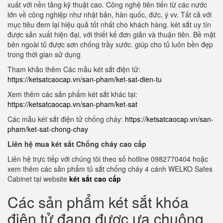
xuất với nền tảng kỹ thuật cao. Công nghệ tiên tiến từ các nước
lớn về công nghiệp như nhật bản, hàn quốc, đức, ý vv. Tất cả với
mục tiêu đem lại hiệu quả tốt nhất cho khách hàng. két sắt uy tín
được sản xuất hiện đại, với thiết kế đơn giản và thuận tiên. Bề mặt
bên ngoài tủ được sơn chống trầy xước. giúp cho tủ luôn bền đẹp
trong thời gian sử dụng
Tham khảo thêm Các mẫu két sắt điện tử:
https://ketsatcaocap.vn/san-pham/ket-sat-dien-tu
Xem thêm các sản phẩm két sắt khác tại:
https://ketsatcaocap.vn/san-pham/ket-sat
Các mẫu két sắt điện tử chống cháy:
https://ketsatcaocap.vn/san-
pham/ket-sat-chong-chay
Liên hệ mua két sắt Chống cháy cao cấp
Liên hệ trực tiếp với chúng tôi theo số hotline 0982770404 hoặc
xem thêm các sản phẩm tủ sắt chống cháy 4 cánh WELKO Safes
Cabinet tại website
két sắt cao cấp
Các sản phẩm két sắt khóa
điện tử đang được ưa chuộng