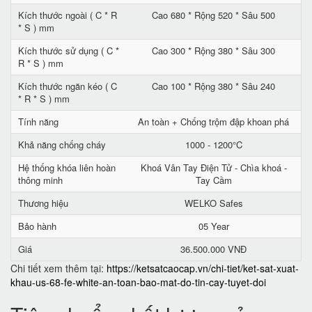
Kích thước ngoài ( C * R
Cao 680 * Rộng 520 * Sâu 500
* S ) mm
Kích thước sử dụng ( C *
Cao 300 * Rộng 380 * Sâu 300
R * S ) mm
Kích thước ngăn kéo ( C
Cao 100 * Rộng 380 * Sâu 240
* R * S ) mm
Tính năng
An toàn + Chống trộm đập khoan phá
Khả năng chống cháy
1000 - 1200°C
Hệ thống khóa liên hoàn
Khoá Vân Tay Điện Tử - Chìa khoá -
thông minh
Tay Cầm
Thương hiệu
WELKO Safes
Bảo hành
05 Year
Giá
36.500.000 VNĐ
Chi tiết xem thêm tại:
https://ketsatcaocap.vn/chi-tiet/ket-sat-xuat-
khau-us-68-fe-white-an-toan-bao-mat-do-tin-cay-tuyet-doi