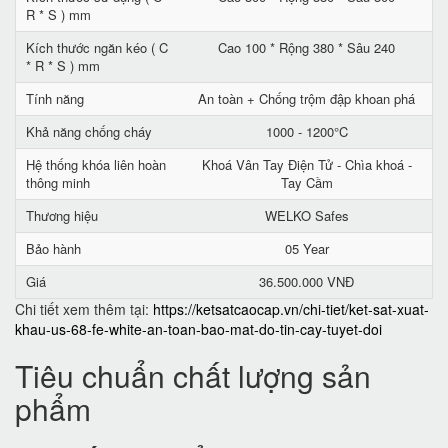
R * S ) mm
Kích thước ngăn kéo ( C
Cao 100 * Rộng 380 * Sâu 240
* R * S ) mm
Tính năng
An toàn + Chống trộm đập khoan phá
Khả năng chống cháy
1000 - 1200°C
Hệ thống khóa liên hoàn
Khoá Vân Tay Điện Tử - Chìa khoá -
thông minh
Tay Cầm
Thương hiệu
WELKO Safes
Bảo hành
05 Year
Giá
36.500.000 VNĐ
Chi tiết xem thêm tại:
https://ketsatcaocap.vn/chi-tiet/ket-sat-xuat-
khau-us-68-fe-white-an-toan-bao-mat-do-tin-cay-tuyet-doi
Tiêu chuẩn chất lượng sản
phẩm