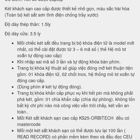
Két khách sạn cao cấp được thiết kế nhỏ gọn, màu sắc hài hòa
(Toàn bộ két sắt sơn tĩnh điện chống trầy xước)
Độ dày thép thân: 1.5ly
Độ dày cửa: 3.5 ly
Mỗi chiếc két sắt đều trang bị bộ khóa điện tử là model mới
nhất, có thể cài đặt được từ 3 – 6 mã số ( thế Hệ mô tơ
xoắn tự động cao cấp)
Khi nhập sai mã số 3 lần và tự động khóa bàn phím.
Trang bị khóa kỹ thuật số giúp việc đóng mở két thuận tiện
gồm: 01 khóa điện tử, 02 chốt inox, hệ thống mô tơ xoắn tự
động cao cấp.
(Dùng phím # két tự động đóng).
Trang bị khóa khẩn cấp phục vụ khi hết pin mà không phải
phá két, gồm: 01 chìa khẩn cấp (chìa dự phòng). không tốn
bất kỳ chi phí nào mà công việc vẫn trôi chảy, két vẫn an
toàn..
Mỗi Két sắt khách sạn cao cấp KS25-ORBITECH đều có
mastercode
Mỗi một két sắt khách sạn có thể được lưu lại 100 lần (
READ RECORD) có phần mềm kèm theo và đầu đọc CEU