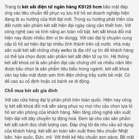
Trang bị
két sắt điện tử ngân hàng KS125 hcm
bảo mật đáp
ứng các tiêu chuẩn để phục vụ lưu trữ hồ sơ doanh nghiệp hiện
đang là xu hướng của thời đại mới. Trong xu hướng phát triển của
đất nước sản phẩm két sắt hiện đại ngày càng cần thiết hơn. Với
công nghệ cao và tính năng an toàn nổi bật. két sắt khoá đổi mã
hiện nay được nhiều đơn vị tin dùngg. Với các đại lý chuyên cung
cấp tủ hồ sơ hiện đại tại nhiều tỉnh thành trên cả nước. nhà máy
sản xuất két sắt chống cháy welko là địa chỉ uy tín để khách hàng
có thể lựa chọn được sản phẩm két sắt điện tử uy tín. Hệ thống
két sắt khoá cơ là sản phẩm đạt các chứng chỉ và nhiều năm liền
được bầu chọn là sản phẩm tiêu biểu trong ngành. két sắt khoá
vân tay bảo mật được sơn tĩnh điện chống trầy xước bề mặt. Có
đế cao su cố định hoặc có bánh xe di động.
Chỗ mua két sắt gia đình
Với các cửa hàng đại lý phân phối trên toàn quốc. Hiện nay công
ty két sắt khoá đổi mã sẵn sàng phục vụ mọi nhu cầu chọn lựa tủ
hồ sơ văn phòng của khách hàng. Nền tảng công nghệ sản xuất
hiện đại với dây chuyền tự động hoá. Đem lại cho các sản phẩm
két sắt cánh đúc chất lượng cao. Đáp ứng tối đa nhu cầu sử dụng
của khách hàng. két sắt an toàn sản xuất theo tiêu chuẩn Nhật
bản, hàn quốc, Đức, mỹ. Với thiết kế tiêu chuẩn gọn gàng. Bề mặt