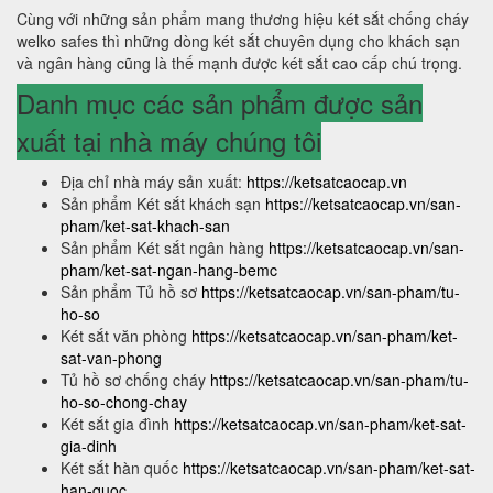
Cùng với những sản phẩm mang thương hiệu két sắt chống cháy
welko safes thì những dòng két sắt chuyên dụng cho khách sạn
và ngân hàng cũng là thế mạnh được két sắt cao cấp chú trọng.
Danh mục các sản phẩm được sản
xuất tại nhà máy chúng tôi
Địa chỉ nhà máy sản xuất:
https://ketsatcaocap.vn
Sản phẩm Két sắt khách sạn
https://ketsatcaocap.vn/san-
pham/ket-sat-khach-san
Sản phẩm Két sắt ngân hàng
https://ketsatcaocap.vn/san-
pham/ket-sat-ngan-hang-bemc
Sản phẩm Tủ hồ sơ
https://ketsatcaocap.vn/san-pham/tu-
ho-so
Két sắt văn phòng
https://ketsatcaocap.vn/san-pham/ket-
sat-van-phong
Tủ hồ sơ chống cháy
https://ketsatcaocap.vn/san-pham/tu-
ho-so-chong-chay
Két sắt gia đình
https://ketsatcaocap.vn/san-pham/ket-sat-
gia-dinh
Két sắt hàn quốc
https://ketsatcaocap.vn/san-pham/ket-sat-
han-quoc