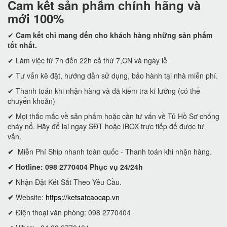
Cam kết
sản phẩm chính hãng và
mới 100%
✔
Cam kết
chỉ mang đến cho khách hàng những sản phẩm
tốt nhất.
✔ Làm việc từ 7h đến 22h cả thứ 7,CN và ngày lễ
✔ Tư vấn kê đặt, hướng dẫn sử dụng, bảo hành tại nhà miễn phí.
✔ Thanh toán khi nhận hàng và đã kiểm tra kĩ lưỡng (có thể
chuyển khoản)
✔ Mọi thắc mắc về sản phẩm hoặc cần tư vấn về Tủ Hồ Sơ chống
cháy nổ. Hãy để lại ngay SĐT hoặc IBOX trực tiếp để được tư
vấn.
✔
Miễn Phí Ship nhanh toàn quốc - Thanh toán khi nhận hàng.
✔ Hotline: 098 2770404 Phục vụ 24/24h
✔
Nhận Đặt Két Sắt Theo Yêu Cầu.
✔
Website:
https://ketsatcaocap.vn
✔ Điện thoại văn phòng: 098 2770404