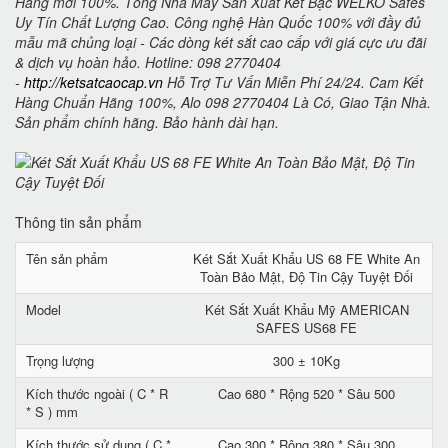
Hàng mới 100%. Tổng Nhà Máy Sản Xuất Két Bạc WELKO Safes
Uy Tín Chất Lượng Cao. Công nghệ Hàn Quốc 100% với đầy đủ
mẫu mã chủng loại - Các dòng két sắt cao cấp với giá cực ưu đãi
& dịch vụ hoàn hảo. Hotline: 098 2770404
-
http://ketsatcaocap.vn
Hỗ Trợ Tư Vấn Miễn Phí 24/24. Cam Kết
Hàng Chuẩn Hãng 100%, Alo 098 2770404 Là Có, Giao Tận Nhà.
Sản phẩm chính hãng. Bảo hành dài hạn.
Thông tin sản phẩm
Tên sản phẩm
Két Sắt Xuất Khẩu US 68 FE White An
Toàn Bảo Mật, Độ Tin Cậy Tuyệt Đối
Model
Két Sắt Xuất Khẩu Mỹ AMERICAN
SAFES US68 FE
Trọng lượng
300 ± 10Kg
Kích thước ngoài ( C * R
Cao 680 * Rộng 520 * Sâu 500
* S ) mm
Kích thước sử dụng ( C *
Cao 300 * Rộng 380 * Sâu 300