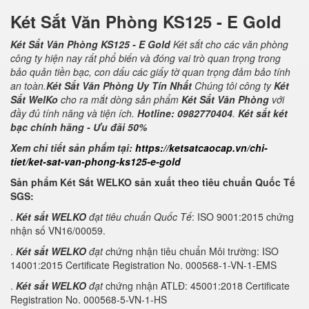
Két Sắt Văn Phòng KS125 - E Gold
Két Sắt Văn Phòng KS125 - E Gold
Két sắt cho các văn phòng
công ty hiện nay rất phổ biến và đóng vai trò quan trọng trong
bảo quản tiền bạc, con dấu các giấy tờ quan trọng đảm bảo tính
an toàn.
Két Sắt Văn Phòng Uy Tín Nhất
Chúng tôi công ty
Két
Sắt WelKo
cho ra mắt dòng sản phẩm
Két Sắt Văn Phòng
với
đầy đủ tính năng và tiện ích.
Hotline: 0982770404
.
Két sắt két
bạc chính hãng - Ưu đãi 50%
Xem chi tiết sản phẩm tại:
https://ketsatcaocap.vn/chi-
tiet/ket-sat-van-phong-ks125-e-gold
Sản phẩm Két Sắt WELKO sản xuất theo tiêu chuẩn Quốc Tế
SGS:
.
Két sắt WELKO
đạt tiêu chuẩn Quốc Tế
: ISO 9001:2015 chứng
nhận số VN16/00059.
.
Két sắt WELKO
đạt c
hứng nhận tiêu chuẩn Môi trường: ISO
14001:2015 Certificate Registration No. 000568-1-VN-1-EMS
.
Két sắt WELKO
đạt
chứng nhận ATLĐ: 45001:2018 Certificate
Registration No. 000568-5-VN-1-HS