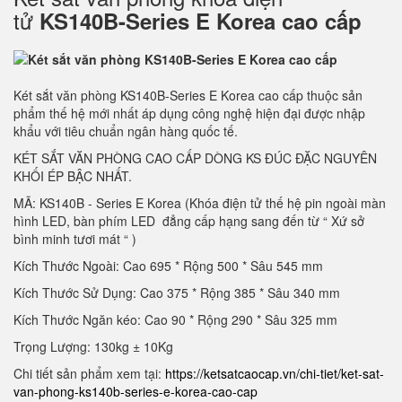
tử
KS140B-Series E Korea cao cấp
Két sắt văn phòng KS140B-Series E Korea cao cấp thuộc sản
phẩm thế hệ mới nhất áp dụng công nghệ hiện đại được nhập
khẩu với tiêu chuẩn ngân hàng quốc tế.
KÉT SẮT VĂN PHÒNG CAO CẤP DÒNG KS ĐÚC ĐẶC NGUYÊN
KHỐI ÉP BẬC NHẤT.
MÃ: KS140B - Series E Korea (Khóa điện tử thế hệ pin ngoài màn
hình LED, bàn phím LED đẳng cấp hạng sang đến từ “ Xứ sở
bình minh tươi mát “ )
Kích Thước Ngoài: Cao 695 * Rộng 500 * Sâu 545 mm
Kích Thước Sử Dụng: Cao 375 * Rộng 385 * Sâu 340 mm
Kích Thước Ngăn kéo: Cao 90 * Rộng 290 * Sâu 325 mm
Trọng Lượng: 130kg ± 10Kg
Chi tiết sản phẩm xem tại:
https://ketsatcaocap.vn/chi-tiet/ket-sat-
van-phong-ks140b-series-e-korea-cao-cap