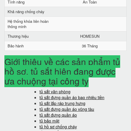
Tính năng
An Toàn
Khả năng chống cháy
Hệ thống khóa liên hoàn
thông minh
Thương hiệu
HOMESUN
Bảo hành
36 Tháng
Giới thiệu về các sản phẩm tủ
hồ sơ, tủ sắt hiện đang được
ưa chuộng tại công ty
tủ sắt văn phòng
tủ sắt đựng quần áo bao nhiêu tiền
tủ sắt lắp ráp trung hưng
tủ sắt đựng quần áo vũng tàu
tủ sắt đựng quần áo
tủ bảo mật
tủ hồ sơ chống cháy