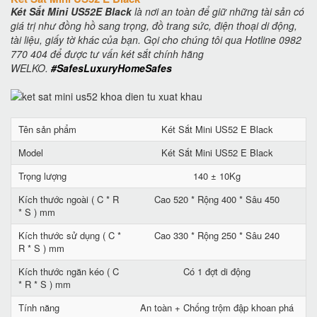
Két Sắt Mini US52E Black
là nơi an toàn để giữ những tài sản có
giá trị như đồng hồ sang trọng, đồ trang sức, điện thoại di động,
tài liệu, giấy tờ khác của bạn. Gọi cho chúng tôi qua Hotline 0982
770 404 để được tư vấn két sắt chính hãng
WELKO.
#SafesLuxuryHomeSafes
Tên sản phẩm
Két Sắt Mini US52 E Black
Model
Két Sắt Mini US52 E Black
Trọng lượng
140 ± 10Kg
Kích thước ngoài ( C * R
Cao 520 * Rộng 400 * Sâu 450
* S ) mm
Kích thước sử dụng ( C *
Cao 330 * Rộng 250 * Sâu 240
R * S ) mm
Kích thước ngăn kéo ( C
Có 1 đợt di động
* R * S ) mm
Tính năng
An toàn + Chống trộm đập khoan phá