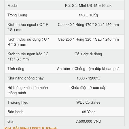
Model
Két Sắt Mini US 45 E Black
Trọng lượng
140 ± 10Kg
Kích thước ngoài ( C * R
Cao 440 * Rộng 470 * Sâu * 450 mm
* S ) mm
Kích thước sử dụng ( C *
Cao 250 * Rộng 320 * Sâu * 240 mm
R * S ) mm
Kích thước ngăn kéo ( C
Có 1 đợt di động
* R * S ) mm
Tính năng
An toàn + Chống trộm đập khoan phá
Khả năng chống cháy
1000 - 1200°C
Hệ thống khóa liên hoàn
Khóa điện tử cao cấp
thông minh
Thương hiệu
WELKO Safes
Bảo hành
05 Year
Giá
7.500.000 VNĐ
Két Sắt Mini US52 E Black