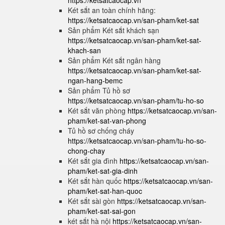
https://ketsatcaocap.vn
Két sắt an toàn chính hãng:
https://ketsatcaocap.vn/san-pham/ket-sat
Sản phẩm Két sắt khách sạn
https://ketsatcaocap.vn/san-pham/ket-sat-
khach-san
Sản phẩm Két sắt ngân hàng
https://ketsatcaocap.vn/san-pham/ket-sat-
ngan-hang-bemc
Sản phẩm Tủ hồ sơ
https://ketsatcaocap.vn/san-pham/tu-ho-so
Két sắt văn phòng
https://ketsatcaocap.vn/san-
pham/ket-sat-van-phong
Tủ hồ sơ chống cháy
https://ketsatcaocap.vn/san-pham/tu-ho-so-
chong-chay
Két sắt gia đình
https://ketsatcaocap.vn/san-
pham/ket-sat-gia-dinh
Két sắt hàn quốc
https://ketsatcaocap.vn/san-
pham/ket-sat-han-quoc
Két sắt sài gòn
https://ketsatcaocap.vn/san-
pham/ket-sat-sai-gon
két sắt hà nội
https://ketsatcaocap.vn/san-