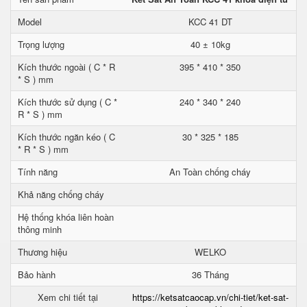
Model
KCC 41 DT
Trọng lượng
40 ± 10kg
Kích thước ngoài ( C * R
395 * 410 * 350
* S ) mm
Kích thước sử dụng ( C *
240 * 340 * 240
R * S ) mm
Kích thước ngăn kéo ( C
30 * 325 * 185
* R * S ) mm
Tính năng
An Toàn chống cháy
Khả năng chống cháy
Hệ thống khóa liên hoàn
thông minh
Thương hiệu
WELKO
Bảo hành
36 Tháng
Xem chi tiết tại
https://ketsatcaocap.vn/chi-tiet/ket-sat-