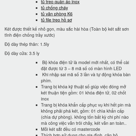
tủ treo quần áo inox
tủ chống cháy
tủ văn phòng K6
tủ file treo hồ sơ
Két được thiết kế nhỏ gọn, màu sắc hài hòa (Toàn bộ két sắt sơn
tĩnh điện chống trầy xước)
Độ dày thép thân: 1.5ly
Độ dày cửa: 3.5 ly
Bộ khóa điện tử là model mới nhất, có thể cài
đặt được từ 3 – 8 mã số có màn hình LED
Khi nhập sai mã số 3 lần và tự động khóa bàn
phím.
Trang bị khóa kỹ thuật số giúp việc đóng mở
két thuận tiện gồm: 01 khóa điện tử, 02 chốt
inox
Trang bị khóa khẩn cấp phục vụ khi hết pin mà
không phải phá két, gồm: 01 chìa khẩn cấp
(chìa dự phòng). không tốn bất kỳ chi phí nào
mà công việc vẫn trôi chảy, két vẫn an toàn..
Mỗi két sắt đều có mastercode
Thích hợp sử dụng cho gia đình, căn hộ,