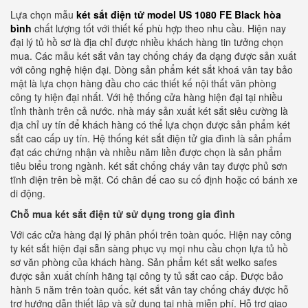
Lựa chọn mẫu
két sắt điện tử model US 1080 FE Black hòa
bình
chất lượng tốt với thiết kế phù hợp theo nhu cầu. Hiện nay
đại lý tủ hồ sơ là địa chỉ được nhiều khách hàng tin tưởng chọn
mua. Các mẫu két sắt vân tay chống cháy đa dạng được sản xuất
với công nghệ hiện đại. Dòng sản phẩm két sắt khoá vân tay bảo
mật là lựa chọn hàng đầu cho các thiết kế nội thất văn phòng
công ty hiện đại nhất. Với hệ thống cửa hàng hiện đại tại nhiều
tỉnh thành trên cả nước. nhà máy sản xuất két sắt siêu cường là
địa chỉ uy tín để khách hàng có thể lựa chọn được sản phẩm két
sắt cao cấp uy tín. Hệ thống két sắt điện tử gia đình là sản phẩm
đạt các chứng nhận và nhiều năm liền được chọn là sản phẩm
tiêu biểu trong ngành. két sắt chống cháy vân tay được phủ sơn
tĩnh điện trên bề mặt. Có chân đế cao su cố định hoặc có bánh xe
di động.
Chỗ mua két sắt điện tử sử dụng trong gia đình
Với các cửa hàng đại lý phân phối trên toàn quốc. Hiện nay công
ty két sắt hiện đại sẵn sàng phục vụ mọi nhu cầu chọn lựa tủ hồ
sơ văn phòng của khách hàng. Sản phẩm két sắt welko safes
được sản xuất chính hãng tại công ty tủ sắt cao cấp. Được bảo
hành 5 năm trên toàn quốc. két sắt vân tay chống cháy được hỗ
trợ hướng dẫn thiết lập và sử dụng tại nhà miễn phí. Hỗ trợ giao