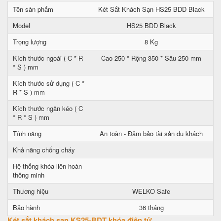
Tên sản phẩm
Két Sắt Khách Sạn HS25 BDD Black
Model
HS25 BDD Black
Trọng lượng
8 Kg
Kích thước ngoài ( C * R
Cao 250 * Rộng 350 * Sâu 250 mm
* S ) mm
Kích thước sử dụng ( C *
R * S ) mm
Kích thước ngăn kéo ( C
* R * S ) mm
Tính năng
An toàn - Đảm bảo tài sản du khách
Khả năng chống cháy
Hệ thống khóa liên hoàn
thông minh
Thương hiệu
WELKO Safe
Bảo hành
36 tháng
Két sắt khách sạn KS25-BDT khóa điện tử