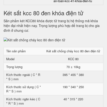
an-toan-kcc-41-khoa-dien-tu
Két sắt kcc 80 đen khóa điện tử
Sản phẩm két KCC80 khóa được tử trang bị hệ thống mã khóa
hiện đại nhất hiện nay. Trọng lượng phù hợp để trang bị cho gia
đình ở chung cư.
Tên sản phẩm
Két sắt chống cháy kcc 80 đen điện tử
Model
KCC 80
Trọng lượng
70 ± 10kg
Kích thước ngoài ( C * R
395 * 455 * 380
* S ) mm
Kích thước sử dụng ( C *
190 * 340 * 250
R * S ) mm
Kích thước ngăn kéo ( C
40 * 315 * 220
* R * S ) mm