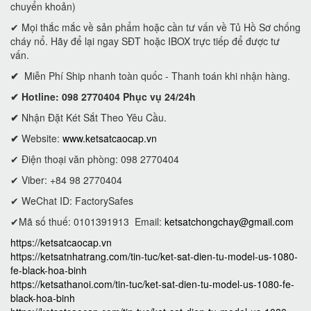
chuyển khoản)
✔ Mọi thắc mắc về sản phẩm hoặc cần tư vấn về Tủ Hồ Sơ chống
cháy nổ. Hãy để lại ngay SĐT hoặc IBOX trực tiếp để được tư
vấn.
✔
Miễn Phí Ship nhanh toàn quốc - Thanh toán khi nhận hàng.
✔ Hotline: 098 2770404 Phục vụ 24/24h
✔
Nhận Đặt Két Sắt Theo Yêu Cầu.
✔
Website:
www.ketsatcaocap.vn
✔ Điện thoại văn phòng: 098 2770404
✔ Viber: +84 98 2770404
✔ WeChat ID: FactorySafes
✔Mã số thuế: 0101391913
Email:
ketsatchongchay@gmail.com
https://ketsatcaocap.vn
https://ketsatnhatrang.com/tin-tuc/ket-sat-dien-tu-model-us-1080-
fe-black-hoa-binh
https://ketsathanoi.com/tin-tuc/ket-sat-dien-tu-model-us-1080-fe-
black-hoa-binh