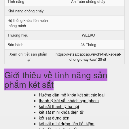
Tính năng
An Toàn chống cháy
Khả năng chống cháy
Hệ thống khóa liên hoàn
thông minh
Thương hiệu
WELKO
Bảo hành
36 Tháng
Xem chi tiết sản phẩm
https://ketsatcaocap.vn/chi-tiet/ket-sat-
tại
chong-chay-kcc120-dt
Giới thiệu về tính năng sản
phẩm két sắt
Hướng dẫn mở khóa két sắt các loại
thanh lý két sắt khách sạn tphcm
két sắt thanh lý hà nội
két sắt mini khóa điện tử
két sắt đựng tiền
két sắt mini đựng tiền tiết kiệm