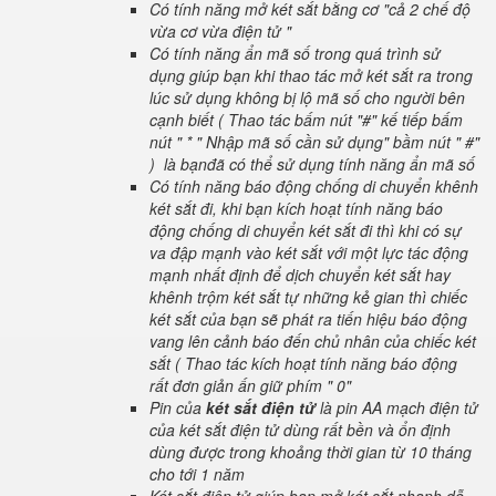
Có tính năng mở két sắt bằng cơ "cả 2 chế độ
vừa cơ vừa điện tử "
Có tính năng ẩn mã số trong quá trình sử
dụng giúp bạn khi thao tác mở két sắt ra trong
lúc sử dụng không bị lộ mã số cho người bên
cạnh biết ( Thao tác bấm nút "#" kế tiếp bấm
nút " * " Nhập mã số cần sử dụng" bầm nút " #"
) là bạnđã có thể sử dụng tính năng ẩn mã số
Có tính năng báo động chống di chuyển khênh
két sắt đi, khi bạn kích hoạt tính năng báo
động chống di chuyển két sắt đi thì khi có sự
va đập mạnh vào két sắt với một lực tác động
mạnh nhất định để dịch chuyển két sắt hay
khênh trộm két sắt tự những kẻ gian thì chiếc
két sắt của bạn sẽ phát ra tiến hiệu báo động
vang lên cảnh báo đến chủ nhân của chiếc két
sắt ( Thao tác kích hoạt tính năng báo động
rất đơn giản ấn giữ phím " 0"
Pin của
két sắt điện tử
là pin AA mạch điện tử
của két sắt điện tử dùng rất bền và ổn định
dùng được trong khoảng thời gian từ 10 tháng
cho tới 1 năm