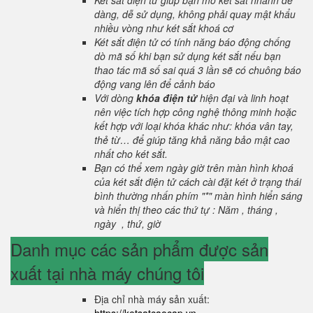
Két sắt điện tử giúp bạn mở két sắt nhanh dễ
dàng, dễ sử dụng, không phải quay mật khẩu
nhiều vòng như két sắt khoá cơ
Két sắt điện tử có tính năng báo động chống
dò mã số khi bạn sử dụng két sắt nếu bạn
thao tác mã số sai quá 3 lần sẽ có chuông báo
động vang lên để cảnh báo
Với dòng
khóa điện tử
hiện đại và linh hoạt
nên việc tích hợp công nghệ thông minh hoặc
kết hợp với loại khóa khác như: khóa vân tay,
thẻ từ… để giúp tăng khả năng bảo mật cao
nhất cho két sắt.
Bạn có thể xem ngày giờ trên màn hình khoá
của két sắt điện tử cách cài đặt két ở trạng thái
bình thường nhấn phím "*" màn hình hiển sáng
và hiển thị theo các thứ tự : Năm , tháng ,
ngày , thứ, giờ
Danh mục các sản phẩm được sản
xuất tại nhà máy chúng tôi
Địa chỉ nhà máy sản xuất: