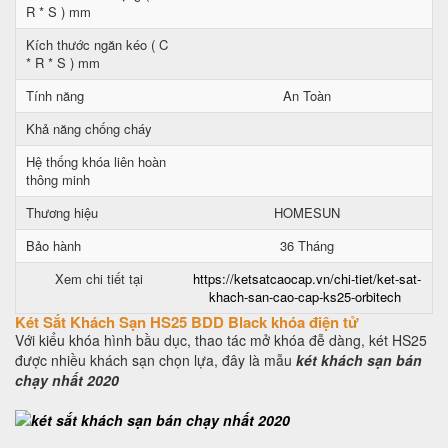
R * S ) mm
Kích thước ngăn kéo ( C
* R * S ) mm
Tính năng
An Toàn
Khả năng chống cháy
Hệ thống khóa liên hoàn
thông minh
Thương hiệu
HOMESUN
Bảo hành
36 Tháng
Xem chi tiết tại
https://ketsatcaocap.vn/chi-tiet/ket-sat-
khach-san-cao-cap-ks25-orbitech
Két Sắt Khách Sạn HS25 BDD Black khóa điện tử
Với kiểu khóa hình bầu dục, thao tác mở khóa đễ dàng, két HS25
được nhiều khách sạn chọn lựa, đây là mẫu
két khách sạn bán
chạy nhất 2020