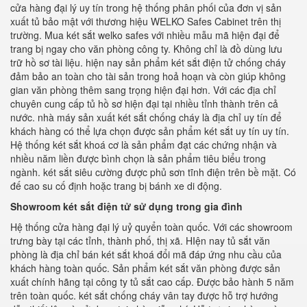
cửa hàng đại lý uy tín trong hệ thống phân phối của đơn vị sản
xuất tủ bảo mật với thương hiệu WELKO Safes Cabinet trên thị
trường. Mua két sắt welko safes với nhiều mẫu mã hiện đại để
trang bị ngay cho văn phòng công ty. Không chỉ là đồ dùng lưu
trữ hồ sơ tài liệu. hiện nay sản phẩm két sắt điện tử chống cháy
đảm bảo an toàn cho tài sản trong hoả hoạn và còn giúp không
gian văn phòng thêm sang trọng hiện đại hơn. Với các địa chỉ
chuyên cung cấp tủ hồ sơ hiện đại tại nhiều tỉnh thành trên cả
nước. nhà máy sản xuất két sắt chống cháy là địa chỉ uy tín để
khách hàng có thể lựa chọn được sản phẩm két sắt uy tín uy tín.
Hệ thống két sắt khoá cơ là sản phẩm đạt các chứng nhận và
nhiều năm liền được bình chọn là sản phẩm tiêu biểu trong
ngành. két sắt siêu cường được phủ sơn tĩnh điện trên bề mặt. Có
đế cao su cố định hoặc trang bị bánh xe di động.
Showroom két sắt điện tử sử dụng trong gia đình
Hệ thống cửa hàng đại lý uỷ quyển toàn quốc. Với các showroom
trưng bày tại các tỉnh, thành phố, thị xã. HIện nay tủ sắt văn
phòng là địa chỉ bán két sắt khoá đổi mã đáp ứng nhu cầu của
khách hàng toàn quốc. Sản phẩm két sắt văn phòng được sản
xuất chính hãng tại công ty tủ sắt cao cấp. Được bảo hành 5 năm
trên toàn quốc. két sắt chống cháy vân tay được hỗ trợ hướng