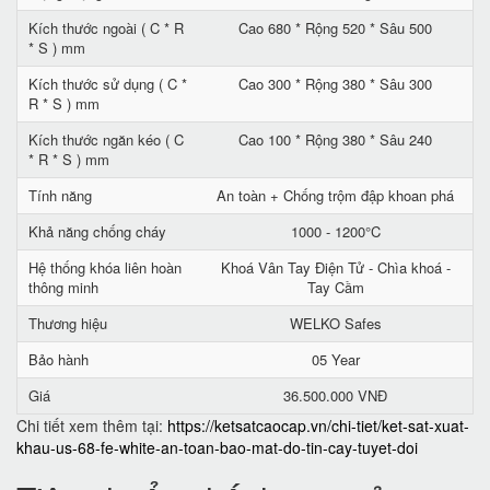
Kích thước ngoài ( C * R
Cao 680 * Rộng 520 * Sâu 500
* S ) mm
Kích thước sử dụng ( C *
Cao 300 * Rộng 380 * Sâu 300
R * S ) mm
Kích thước ngăn kéo ( C
Cao 100 * Rộng 380 * Sâu 240
* R * S ) mm
Tính năng
An toàn + Chống trộm đập khoan phá
Khả năng chống cháy
1000 - 1200°C
Hệ thống khóa liên hoàn
Khoá Vân Tay Điện Tử - Chìa khoá -
thông minh
Tay Cầm
Thương hiệu
WELKO Safes
Bảo hành
05 Year
Giá
36.500.000 VNĐ
Chi tiết xem thêm tại:
https://ketsatcaocap.vn/chi-tiet/ket-sat-xuat-
khau-us-68-fe-white-an-toan-bao-mat-do-tin-cay-tuyet-doi