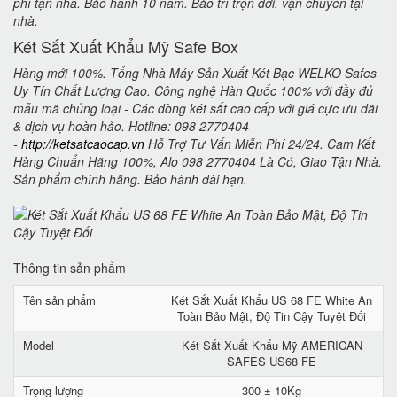
phí tận nhà. Bảo hành 10 năm. Bảo trì trọn đời. vận chuyển tại
nhà.
Két Sắt Xuất Khẩu Mỹ Safe Box
Hàng mới 100%. Tổng Nhà Máy Sản Xuất Két Bạc WELKO Safes
Uy Tín Chất Lượng Cao. Công nghệ Hàn Quốc 100% với đầy đủ
mẫu mã chủng loại - Các dòng két sắt cao cấp với giá cực ưu đãi
& dịch vụ hoàn hảo. Hotline: 098 2770404
-
http://ketsatcaocap.vn
Hỗ Trợ Tư Vấn Miễn Phí 24/24. Cam Kết
Hàng Chuẩn Hãng 100%, Alo 098 2770404 Là Có, Giao Tận Nhà.
Sản phẩm chính hãng. Bảo hành dài hạn.
Thông tin sản phẩm
Tên sản phẩm
Két Sắt Xuất Khẩu US 68 FE White An
Toàn Bảo Mật, Độ Tin Cậy Tuyệt Đối
Model
Két Sắt Xuất Khẩu Mỹ AMERICAN
SAFES US68 FE
Trọng lượng
300 ± 10Kg