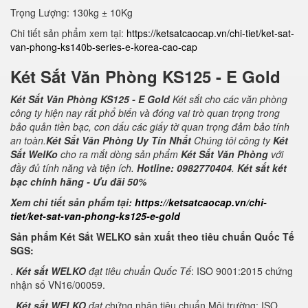
Trọng Lượng: 130kg ± 10Kg
Chi tiết sản phẩm xem tại:
https://ketsatcaocap.vn/chi-tiet/ket-sat-
van-phong-ks140b-series-e-korea-cao-cap
Két Sắt Văn Phòng KS125 - E Gold
Két Sắt Văn Phòng KS125 - E Gold
Két sắt cho các văn phòng
công ty hiện nay rất phổ biến và đóng vai trò quan trọng trong
bảo quản tiền bạc, con dấu các giấy tờ quan trọng đảm bảo tính
an toàn.
Két Sắt Văn Phòng Uy Tín Nhất
Chúng tôi công ty
Két
Sắt WelKo
cho ra mắt dòng sản phẩm
Két Sắt Văn Phòng
với
đầy đủ tính năng và tiện ích.
Hotline: 0982770404
.
Két sắt két
bạc chính hãng - Ưu đãi 50%
Xem chi tiết sản phẩm tại:
https://ketsatcaocap.vn/chi-
tiet/ket-sat-van-phong-ks125-e-gold
Sản phẩm Két Sắt WELKO sản xuất theo tiêu chuẩn Quốc Tế
SGS:
.
Két sắt WELKO
đạt tiêu chuẩn Quốc Tế
: ISO 9001:2015 chứng
nhận số VN16/00059.
.
Két sắt WELKO
đạt c
hứng nhận tiêu chuẩn Môi trường: ISO