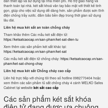
dẫn thiết lập và sử dụng tại nhà miễn phí. Hỗ trợ giao hàng và
thanh toán tại nhà. két sắt khoá vân tay bảo mật với thiết kế tinh
gọn, giúp cho việc sử dụng dễ dàng hơn. sản phẩm được sơn tĩnh
điện chống trầy xước. đảm bảo bền đẹp trong thời gian sử dụng
lâu dài.
Liên hệ mua két sắt an toàn chống cháy
Tham khảo thêm Các mẫu két sắt điện tử:
https://ketsatcaocap.vn/san-pham/ket-sat-dien-tu
Xem thêm các sản phẩm két sắt khác tại:
https://ketsatcaocap.vn/san-pham/ket-sat
Các mẫu két sắt điện tử chống cháy:
https://ketsatcaocap.vn/san-
pham/ket-sat-chong-chay
Liên hệ mua két sắt Chống cháy cao cấp
Liên hệ trực tiếp với chúng tôi theo số hotline 0982770404 hoặc
xem thêm các sản phẩm tủ sắt chống cháy 4 cánh WELKO Safes
Cabinet tại website
két sắt cao cấp
Các sản phẩm két sắt khóa
điện tử đang được ưa chuộng