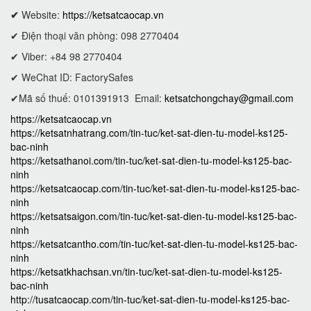
✔
Website:
https://ketsatcaocap.vn
✔ Điện thoại văn phòng: 098 2770404
✔ Viber: +84 98 2770404
✔ WeChat ID: FactorySafes
✔Mã số thuế: 0101391913
Email:
ketsatchongchay@gmail.com
https://ketsatcaocap.vn
https://ketsatnhatrang.com/tin-tuc/ket-sat-dien-tu-model-ks125-
bac-ninh
https://ketsathanoi.com/tin-tuc/ket-sat-dien-tu-model-ks125-bac-
ninh
https://ketsatcaocap.com/tin-tuc/ket-sat-dien-tu-model-ks125-bac-
ninh
https://ketsatsaigon.com/tin-tuc/ket-sat-dien-tu-model-ks125-bac-
ninh
https://ketsatcantho.com/tin-tuc/ket-sat-dien-tu-model-ks125-bac-
ninh
https://ketsatkhachsan.vn/tin-tuc/ket-sat-dien-tu-model-ks125-
bac-ninh
http://tusatcaocap.com/tin-tuc/ket-sat-dien-tu-model-ks125-bac-