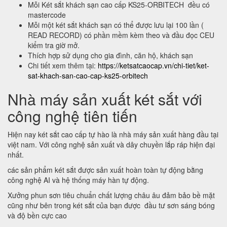
Mỗi Két sắt khách sạn cao cấp KS25-ORBITECH đều có
mastercode
Mỗi một két sắt khách sạn có thể được lưu lại 100 lần (
READ RECORD) có phần mềm kèm theo và đầu đọc CEU
kiểm tra giờ mở.
Thích hợp sử dụng cho gia đình, căn hộ, khách sạn
Chi tiết xem thêm tại:
https://ketsatcaocap.vn/chi-tiet/ket-
sat-khach-san-cao-cap-ks25-orbitech
Nhà máy sản xuất két sắt với
công nghệ tiên tiến
Hiện nay két sắt cao cấp tự hào là nhà máy sản xuất hàng đầu tại
việt nam. Với công nghệ sản xuất và dây chuyền lắp ráp hiện đại
nhất.
các sản phẩm két sắt được sản xuất hoàn toàn tự động bằng
công nghệ AI và hệ thống máy hàn tự động.
Xưởng phun sơn tiêu chuẩn chất lượng châu âu đảm bảo bề mặt
cũng như bên trong két sắt của bạn được đầu tư sơn sáng bóng
và độ bền cực cao