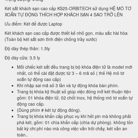
Két sắt khách sạn cao cấp KS25-ORBITECH sử dụng HỆ MÔ TƠ
XOẮN TỰ ĐỘNG THÍCH HỢP KHÁCH SẠN 4 SAO TRỞ LÊN
Ưu điểm: Két để được Laptop
Két khách sạn cao cấp được thiết kế nhỏ gọn, màu sắc hài hòa
(Toàn bộ két sắt sơn tĩnh điện chống trầy xước)
Độ dày thép thân: 1.5ly
Độ dày cửa: 3.5 ly
Mỗi chiếc két sắt đều trang bị bộ khóa điện tử là model mới
nhất, có thể cài đặt được từ 3 – 6 mã số ( thế Hệ mô tơ
xoắn tự động cao cấp)
Khi nhập sai mã số 3 lần và tự động khóa bàn phím.
Trang bị khóa kỹ thuật số giúp việc đóng mở két thuận tiện
gồm: 01 khóa điện tử, 02 chốt inox, hệ thống mô tơ xoắn tự
động cao cấp.
(Dùng phím # két tự động đóng).
Trang bị khóa khẩn cấp phục vụ khi hết pin mà không phải
phá két, gồm: 01 chìa khẩn cấp (chìa dự phòng). không tốn
bất kỳ chi phí nào mà công việc vẫn trôi chảy, két vẫn an
toàn..