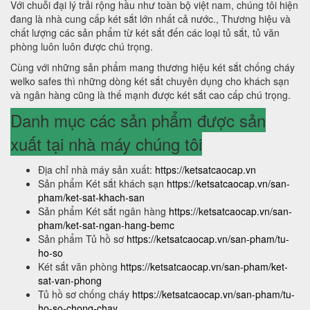
Với chuỗi đại lý trải rộng hầu như toàn bộ việt nam, chúng tôi hiện
đang là nhà cung cấp két sắt lớn nhất cả nước., Thương hiệu và
chất lượng các sản phẩm từ két sắt đến các loại tủ sắt, tủ văn
phòng luôn luôn được chú trọng.
Cùng với những sản phẩm mang thương hiệu két sắt chống cháy
welko safes thì những dòng két sắt chuyên dụng cho khách sạn
và ngân hàng cũng là thế mạnh được két sắt cao cấp chú trọng.
Danh mục các sản phẩm được sản
xuất tại nhà máy chúng tôi
Địa chỉ nhà máy sản xuất:
https://ketsatcaocap.vn
Sản phẩm Két sắt khách sạn
https://ketsatcaocap.vn/san-
pham/ket-sat-khach-san
Sản phẩm Két sắt ngân hàng
https://ketsatcaocap.vn/san-
pham/ket-sat-ngan-hang-bemc
Sản phẩm Tủ hồ sơ
https://ketsatcaocap.vn/san-pham/tu-
ho-so
Két sắt văn phòng
https://ketsatcaocap.vn/san-pham/ket-
sat-van-phong
Tủ hồ sơ chống cháy
https://ketsatcaocap.vn/san-pham/tu-
ho-so-chong-chay