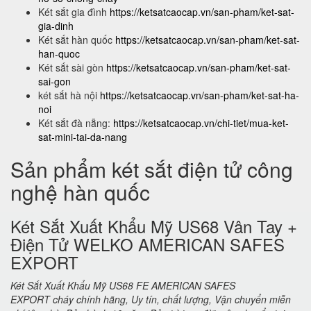
Két sắt gia đình
https://ketsatcaocap.vn/san-pham/ket-sat-
gia-dinh
Két sắt hàn quốc
https://ketsatcaocap.vn/san-pham/ket-sat-
han-quoc
Két sắt sài gòn
https://ketsatcaocap.vn/san-pham/ket-sat-
sai-gon
két sắt hà nội
https://ketsatcaocap.vn/san-pham/ket-sat-ha-
noi
Két sắt đà nẵng:
https://ketsatcaocap.vn/chi-tiet/mua-ket-
sat-mini-tai-da-nang
Sản phẩm két sắt điện tử công
nghệ hàn quốc
Két Sắt Xuất Khẩu Mỹ US68 Vân Tay +
Điện Tử WELKO AMERICAN SAFES
EXPORT
Két Sắt Xuất Khẩu Mỹ US68 FE AMERICAN SAFES
EXPORT cháy chính hãng, Uy tín, chất lượng, Vận chuyển miễn