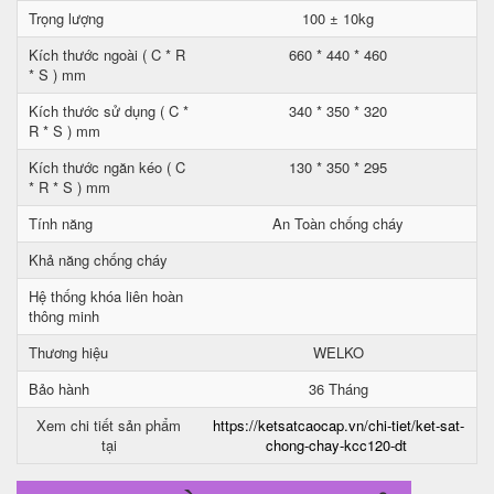
Trọng lượng
100 ± 10kg
Kích thước ngoài ( C * R
660 * 440 * 460
* S ) mm
Kích thước sử dụng ( C *
340 * 350 * 320
R * S ) mm
Kích thước ngăn kéo ( C
130 * 350 * 295
* R * S ) mm
Tính năng
An Toàn chống cháy
Khả năng chống cháy
Hệ thống khóa liên hoàn
thông minh
Thương hiệu
WELKO
Bảo hành
36 Tháng
Xem chi tiết sản phẩm
https://ketsatcaocap.vn/chi-tiet/ket-sat-
tại
chong-chay-kcc120-dt