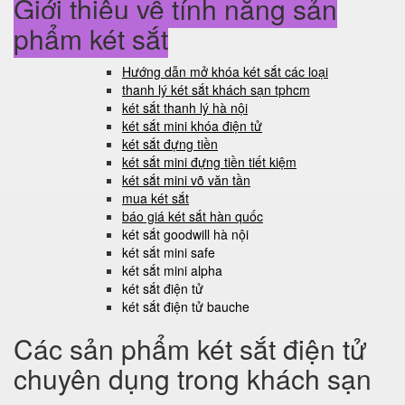
Giới thiệu về tính năng sản
phẩm két sắt
Hướng dẫn mở khóa két sắt các loại
thanh lý két sắt khách sạn tphcm
két sắt thanh lý hà nội
két sắt mini khóa điện tử
két sắt đựng tiền
két sắt mini đựng tiền tiết kiệm
két sắt mini võ văn tần
mua két sắt
báo giá két sắt hàn quốc
két sắt goodwill hà nội
két sắt mini safe
két sắt mini alpha
két sắt điện tử
két sắt điện tử bauche
Các sản phẩm két sắt điện tử
chuyên dụng trong khách sạn