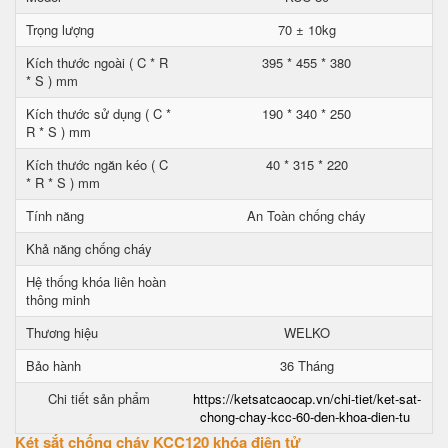
Trọng lượng
70 ± 10kg
Kích thước ngoài ( C * R
395 * 455 * 380
* S ) mm
Kích thước sử dụng ( C *
190 * 340 * 250
R * S ) mm
Kích thước ngăn kéo ( C
40 * 315 * 220
* R * S ) mm
Tính năng
An Toàn chống cháy
Khả năng chống cháy
Hệ thống khóa liên hoàn
thông minh
Thương hiệu
WELKO
Bảo hành
36 Tháng
Chi tiết sản phẩm
https://ketsatcaocap.vn/chi-tiet/ket-sat-
chong-chay-kcc-60-den-khoa-dien-tu
Két sắt chống cháy KCC120 khóa điện tử