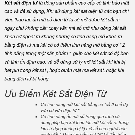
Két sắt điện tử
là dòng sản phẩm cao cấp có tính bảo mật
cao và dễ sử dụng, Khi sử dụng két sắt điện tử các bạn chỉ
việc thao tác ấn mã số điện tử là sẽ mở được két sắt ra
ngay chứ không cần xoay vặn mã số mở như dòng két sắt
khoá cơ ngoài ra không những có tính năng mở khoá ra
bằng điện tử mà két có có thêm tính năng mở bằng cơ " 2
tính năng trong một sản phẩm " giúp cho két sắt có độ bền
và tính ổn định cao, và dễ dàng sử lý mở két sắt khi khi bị
hết pin trong két sắt , hoặc quên mật mã két sắt, hoặc khi
bảng điện tử bị hỏng
Ưu Điểm Két Sắt Điện Tử
Có tính năng mở két sắt bằng cơ "cả 2 chế độ
vừa cơ vừa điện tử "
Có tính năng ẩn mã số trong quá trình sử
dụng giúp bạn khi thao tác mở két sắt ra trong
lúc sử dụng không bị lộ mã số cho người bên
cạnh biết ( Thao tác bấm nút "#" kế tiếp bấm