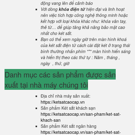
động vang lên để cảnh báo
Với dòng
khóa điện tử
hiện đại và linh hoạt
nên việc tích hợp công nghệ thông minh hoặc
kết hợp với loại khóa khác như: khóa vân tay,
thẻ từ… để giúp tăng khả năng bảo mật cao
nhất cho két sắt.
Bạn có thể xem ngày giờ trên màn hình khoá
của két sắt điện tử cách cài đặt két ở trạng thái
bình thường nhấn phím "*" màn hình hiển sáng
và hiển thị theo các thứ tự : Năm , tháng ,
ngày , thứ, giờ
Danh mục các sản phẩm được sản
xuất tại nhà máy chúng tôi
Địa chỉ nhà máy sản xuất:
https://ketsatcaocap.vn
Sản phẩm Két sắt khách sạn
https://ketsatcaocap.vn/san-pham/ket-sat-
khach-san
Sản phẩm Két sắt ngân hàng
https://ketsatcaocap.vn/san-pham/ket-sat-