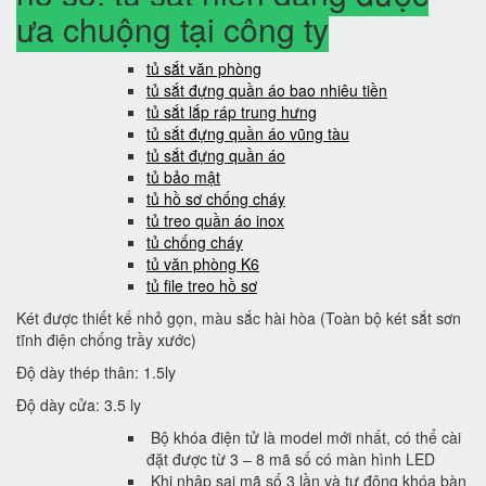
ưa chuộng tại công ty
tủ sắt văn phòng
tủ sắt đựng quần áo bao nhiêu tiền
tủ sắt lắp ráp trung hưng
tủ sắt đựng quần áo vũng tàu
tủ sắt đựng quần áo
tủ bảo mật
tủ hồ sơ chống cháy
tủ treo quần áo inox
tủ chống cháy
tủ văn phòng K6
tủ file treo hồ sơ
Két được thiết kế nhỏ gọn, màu sắc hài hòa (Toàn bộ két sắt sơn
tĩnh điện chống trầy xước)
Độ dày thép thân: 1.5ly
Độ dày cửa: 3.5 ly
Bộ khóa điện tử là model mới nhất, có thể cài
đặt được từ 3 – 8 mã số có màn hình LED
Khi nhập sai mã số 3 lần và tự động khóa bàn