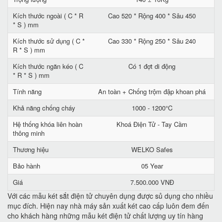
Kích thước ngoài ( C * R
Cao 520 * Rộng 400 * Sâu 450
* S ) mm
Kích thước sử dụng ( C *
Cao 330 * Rộng 250 * Sâu 240
R * S ) mm
Kích thước ngăn kéo ( C
Có 1 đợt di động
* R * S ) mm
Tính năng
An toàn + Chống trộm đập khoan phá
Khả năng chống cháy
1000 - 1200°C
Hệ thống khóa liên hoàn
Khoá Điện Tử - Tay Cầm
thông minh
Thương hiệu
WELKO Safes
Bảo hành
05 Year
Giá
7.500.000 VNĐ
Với các mẫu két sắt điện tử chuyên dụng được sủ dụng cho nhiều
mục đích. Hiện nay nhà máy sản xuất két cao cấp luôn đem đến
cho khách hàng những mẫu két điện tử chất lượng uy tín hàng