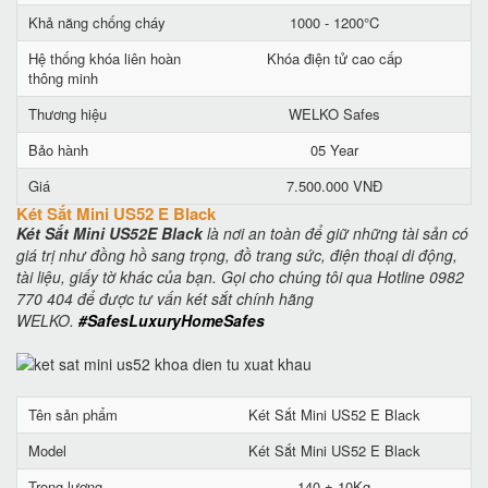
Khả năng chống cháy
1000 - 1200°C
Hệ thống khóa liên hoàn
Khóa điện tử cao cấp
thông minh
Thương hiệu
WELKO Safes
Bảo hành
05 Year
Giá
7.500.000 VNĐ
Két Sắt Mini US52 E Black
Két Sắt Mini US52E Black
là nơi an toàn để giữ những tài sản có
giá trị như đồng hồ sang trọng, đồ trang sức, điện thoại di động,
tài liệu, giấy tờ khác của bạn. Gọi cho chúng tôi qua Hotline 0982
770 404 để được tư vấn két sắt chính hãng
WELKO.
#SafesLuxuryHomeSafes
Tên sản phẩm
Két Sắt Mini US52 E Black
Model
Két Sắt Mini US52 E Black
Trọng lượng
140 ± 10Kg