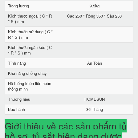
Trọng lượng
9.5kg
Kích thước ngoài ( C * R
Cao 250 * Rộng 350 * Sâu 250
* S ) mm
Kích thước sử dụng ( C *
R * S ) mm
Kích thước ngăn kéo ( C
* R * S ) mm
Tính năng
An Toàn
Khả năng chống cháy
Hệ thống khóa liên hoàn
thông minh
Thương hiệu
HOMESUN
Bảo hành
36 Tháng
Giới thiệu về các sản phẩm tủ
hồ sơ, tủ sắt hiện đang được