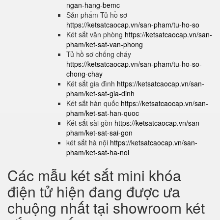
ngan-hang-bemc
Sản phẩm Tủ hồ sơ
https://ketsatcaocap.vn/san-pham/tu-ho-so
Két sắt văn phòng
https://ketsatcaocap.vn/san-
pham/ket-sat-van-phong
Tủ hồ sơ chống cháy
https://ketsatcaocap.vn/san-pham/tu-ho-so-
chong-chay
Két sắt gia đình
https://ketsatcaocap.vn/san-
pham/ket-sat-gia-dinh
Két sắt hàn quốc
https://ketsatcaocap.vn/san-
pham/ket-sat-han-quoc
Két sắt sài gòn
https://ketsatcaocap.vn/san-
pham/ket-sat-sai-gon
két sắt hà nội
https://ketsatcaocap.vn/san-
pham/ket-sat-ha-noi
Các mẫu két sắt mini khóa
điện tử hiện đang được ưa
chuộng nhất tại showroom két