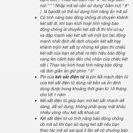
nút " * " Nhập mã số cần sử dụng" bầm nút " #"
) là bạnđã có thể sử dụng tính năng ẩn mã số
Có tính năng báo động chống di chuyển khênh
két sắt đi, khi bạn kích hoạt tính năng báo
động chống di chuyển két sắt đi thì khi có sự
va đập mạnh vào két sắt với một lực tác động
mạnh nhất định để dịch chuyển két sắt hay
khênh trộm két sắt tự những kẻ gian thì chiếc
két sắt của bạn sẽ phát ra tiến hiệu báo động
vang lên cảnh báo đến chủ nhân của chiếc két
sắt ( Thao tác kích hoạt tính năng báo động
rất đơn giản ấn giữ phím " 0"
Pin của
két sắt điện tử
là pin AA mạch điện tử
của két sắt điện tử dùng rất bền và ổn định
dùng được trong khoảng thời gian từ 10 tháng
cho tới 1 năm
Két sắt điện tử giúp bạn mở két sắt nhanh dễ
dàng, dễ sử dụng, không phải quay mật khẩu
nhiều vòng như két sắt khoá cơ
Két sắt điện tử có tính năng báo động chống
dò mã số khi bạn sử dụng két sắt nếu bạn
thao tác mã số sai quá 3 lần sẽ có chuông báo