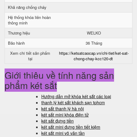
Khả năng chống cháy
Hệ thống khóa liên hoàn
thông minh
Thương hiệu
WELKO
Bảo hành
36 Tháng
Xem chi tiết sản phẩm
https://ketsatcaocap.vn/chi-tiet/ket-sat-
tại
chong-chay-kcc120-dt
Giới thiệu về tính năng sản
phẩm két sắt
Hướng dẫn mở khóa két sắt các loại
thanh lý két sắt khách sạn tphcm
két sắt thanh lý hà nội
két sắt mini khóa điện tử
két sắt đựng tiền
két sắt mini đựng tiền tiết kiệm
két sắt mini võ văn tần