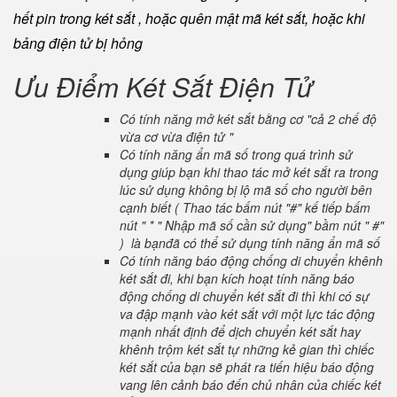
hết pin trong két sắt , hoặc quên mật mã két sắt, hoặc khi
bảng điện tử bị hỏng
Ưu Điểm Két Sắt Điện Tử
Có tính năng mở két sắt bằng cơ "cả 2 chế độ
vừa cơ vừa điện tử "
Có tính năng ẩn mã số trong quá trình sử
dụng giúp bạn khi thao tác mở két sắt ra trong
lúc sử dụng không bị lộ mã số cho người bên
cạnh biết ( Thao tác bấm nút "#" kế tiếp bấm
nút " * " Nhập mã số cần sử dụng" bầm nút " #"
) là bạnđã có thể sử dụng tính năng ẩn mã số
Có tính năng báo động chống di chuyển khênh
két sắt đi, khi bạn kích hoạt tính năng báo
động chống di chuyển két sắt đi thì khi có sự
va đập mạnh vào két sắt với một lực tác động
mạnh nhất định để dịch chuyển két sắt hay
khênh trộm két sắt tự những kẻ gian thì chiếc
két sắt của bạn sẽ phát ra tiến hiệu báo động
vang lên cảnh báo đến chủ nhân của chiếc két