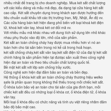
nhiều nhất để trang bị cho doanh nghiệp. Mua két sắt chất lượng
với các kiểu dáng và mẫu mã đẹp, đa dạng tại cửa hàng két sắt
cao cấp. Két sắt chuyên dụng trong khách sạn được hướng đến
tiêu chuẩn xuất khẩu tới các thị trường Iran, Mỹ, Nhật, Ấn độ vv.
Các cửa hàng bán két hiện đang phổ biến với loại khoá két điện
tử, khoá két vân tay, khoá két cơ đổi mã vv.
Với nhiều mẫu mã khác nhau với dung tích sử dụng lớn nhỏ khác
nhau phụ thuộc vào độ lớn, nhỏ của sản phẩm.
Két sắt an toàn chống cháy hay được mua nhiều hơn vì nó an
toàn hơn cho tài sản bên trong nó kể cả trong hoả hoạn.
két sắt chống cháy,két sắt vân tay,két sắt điện tử của đại lý két sắt
chính hãng là sản phẩm hiện tại đươạc sản xuất theo công nghệ
hiện đại an toàn và theo tiêu chuẩn chất lượng quốc tế.
Bề mặt két sắt với lớp sơn chống trầy xước.
Công nghệ sơn hiện đại đảm bảo an toàn và bền đẹp.
Hệ thống ổ khóa két sắt an toàn chống cháy thương hiệu welko
safe là phần quan trọng không thể thiếu trong mỗi chiếc két sắt.
Ổ khóa luôn bảo vệ an toàn cho tài sản của gia đình bạn, mỗi
chiếc két sắt đều có những loại ổ khóa cơ, ổ khóa điện tử, ổ khóa
vân tay.
Mỗi loại ổ khóa đều có chức năng và tính ưu việt riêng nhằm đảm
bảo độ bảo mật cao.