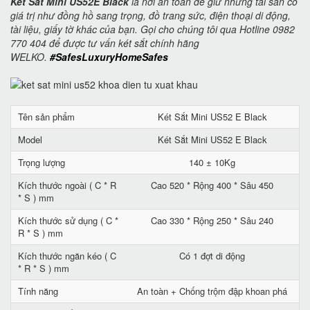
Két Sắt Mini US52E Black
là nơi an toàn để giữ những tài sản có
giá trị như đồng hồ sang trọng, đồ trang sức, điện thoại di động,
tài liệu, giấy tờ khác của bạn. Gọi cho chúng tôi qua Hotline 0982
770 404 để được tư vấn két sắt chính hãng
WELKO.
#SafesLuxuryHomeSafes
Tên sản phẩm
Két Sắt Mini US52 E Black
Model
Két Sắt Mini US52 E Black
Trọng lượng
140 ± 10Kg
Kích thước ngoài ( C * R
Cao 520 * Rộng 400 * Sâu 450
* S ) mm
Kích thước sử dụng ( C *
Cao 330 * Rộng 250 * Sâu 240
R * S ) mm
Kích thước ngăn kéo ( C
Có 1 đợt di động
* R * S ) mm
Tính năng
An toàn + Chống trộm đập khoan phá