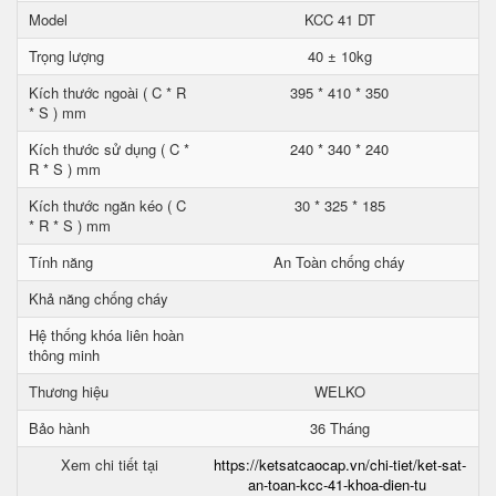
Model
KCC 41 DT
Trọng lượng
40 ± 10kg
Kích thước ngoài ( C * R
395 * 410 * 350
* S ) mm
Kích thước sử dụng ( C *
240 * 340 * 240
R * S ) mm
Kích thước ngăn kéo ( C
30 * 325 * 185
* R * S ) mm
Tính năng
An Toàn chống cháy
Khả năng chống cháy
Hệ thống khóa liên hoàn
thông minh
Thương hiệu
WELKO
Bảo hành
36 Tháng
Xem chi tiết tại
https://ketsatcaocap.vn/chi-tiet/ket-sat-
an-toan-kcc-41-khoa-dien-tu