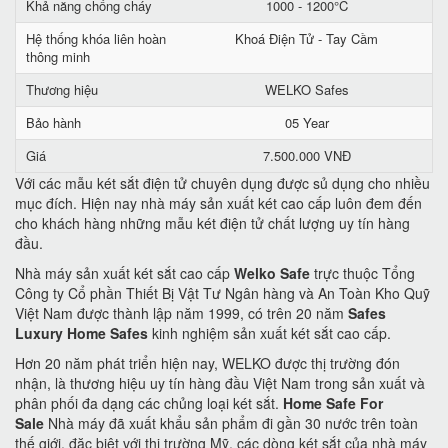
Khả năng chống cháy
1000 - 1200°C
Hệ thống khóa liên hoàn
Khoá Điện Tử - Tay Cầm
thông minh
Thương hiệu
WELKO Safes
Bảo hành
05 Year
Giá
7.500.000 VNĐ
Với các mẫu két sắt điện tử chuyên dụng được sủ dụng cho nhiều
mục đích. Hiện nay nhà máy sản xuất két cao cấp luôn đem đến
cho khách hàng những mẫu két điện tử chất lượng uy tín hàng
đầu.
Nhà máy sản xuất két sắt cao cấp
Welko Safe
trực thuộc Tổng
Công ty Cổ phần Thiết Bị Vật Tư Ngân hàng và An Toàn Kho Quỹ
Việt Nam được thành lập năm 1999, có trên 20 năm
Safes
Luxury Home Safes
kinh nghiệm sản xuất két sắt cao cấp.
Hơn 20 năm phát triển hiện nay, WELKO được thị trường đón
nhận, là thương hiệu uy tín hàng đầu Việt Nam trong sản xuất và
phân phối đa dạng các chủng loại két sắt.
Home Safe For
Sale
Nhà máy đã xuất khẩu sản phẩm đi gần 30 nước trên toàn
thế giới, đặc biệt với thị trường Mỹ, các dòng két sắt của nhà máy