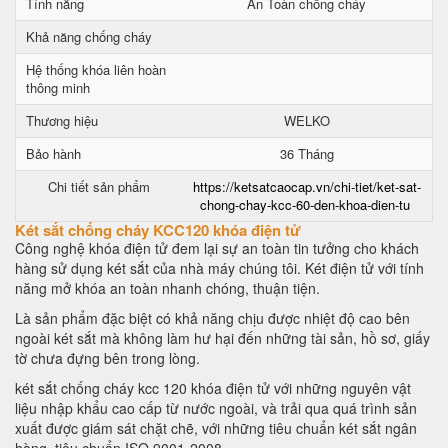
Tính năng
An Toàn chống cháy
Khả năng chống cháy
Hệ thống khóa liên hoàn
thông minh
Thương hiệu
WELKO
Bảo hành
36 Tháng
Chi tiết sản phẩm
https://ketsatcaocap.vn/chi-tiet/ket-sat-
chong-chay-kcc-60-den-khoa-dien-tu
Két sắt chống cháy KCC120 khóa điện tử
Công nghệ khóa điện tử đem lại sự an toàn tin tưởng cho khách
hàng sử dụng két sắt của nhà máy chúng tôi. Két điện tử với tính
năng mở khóa an toàn nhanh chóng, thuận tiện.
Là sản phẩm đặc biệt có khả năng chịu được nhiệt độ cao bên
ngoài két sắt mà không làm hư hại đến những tài sản, hồ sơ, giấy
tờ chưa đựng bên trong lòng.
két sắt chống cháy kcc 120 khóa điện tử với những nguyên vật
liệu nhập khẩu cao cấp từ nước ngoài, và trải qua quá trình sản
xuất được giám sát chặt chẽ, với những tiêu chuẩn két sắt ngân