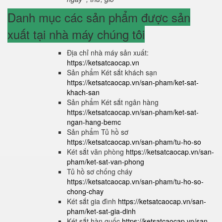
Danh mục các sản phẩm được sản
xuất tại nhà máy chúng tôi
Địa chỉ nhà máy sản xuất:
https://ketsatcaocap.vn
Sản phẩm Két sắt khách sạn
https://ketsatcaocap.vn/san-pham/ket-sat-
khach-san
Sản phẩm Két sắt ngân hàng
https://ketsatcaocap.vn/san-pham/ket-sat-
ngan-hang-bemc
Sản phẩm Tủ hồ sơ
https://ketsatcaocap.vn/san-pham/tu-ho-so
Két sắt văn phòng
https://ketsatcaocap.vn/san-
pham/ket-sat-van-phong
Tủ hồ sơ chống cháy
https://ketsatcaocap.vn/san-pham/tu-ho-so-
chong-chay
Két sắt gia đình
https://ketsatcaocap.vn/san-
pham/ket-sat-gia-dinh
Két sắt hàn quốc
https://ketsatcaocap.vn/san-