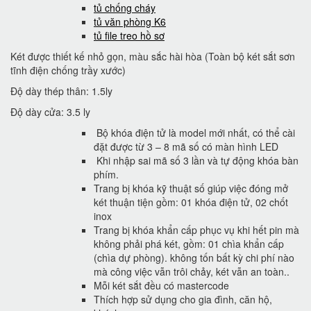
tủ chống cháy
tủ văn phòng K6
tủ file treo hồ sơ
Két được thiết kế nhỏ gọn, màu sắc hài hòa (Toàn bộ két sắt sơn
tĩnh điện chống trầy xước)
Độ dày thép thân: 1.5ly
Độ dày cửa: 3.5 ly
Bộ khóa điện tử là model mới nhất, có thể cài
đặt được từ 3 – 8 mã số có màn hình LED
Khi nhập sai mã số 3 lần và tự động khóa bàn
phím.
Trang bị khóa kỹ thuật số giúp việc đóng mở
két thuận tiện gồm: 01 khóa điện tử, 02 chốt
inox
Trang bị khóa khẩn cấp phục vụ khi hết pin mà
không phải phá két, gồm: 01 chìa khẩn cấp
(chìa dự phòng). không tốn bất kỳ chi phí nào
mà công việc vẫn trôi chảy, két vẫn an toàn..
Mỗi két sắt đều có mastercode
Thích hợp sử dụng cho gia đình, căn hộ,