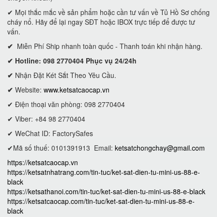
✔ Mọi thắc mắc về sản phẩm hoặc cần tư vấn về Tủ Hồ Sơ chống
cháy nổ. Hãy để lại ngay SĐT hoặc IBOX trực tiếp để được tư
vấn.
✔
Miễn Phí Ship nhanh toàn quốc - Thanh toán khi nhận hàng.
✔ Hotline: 098 2770404 Phục vụ 24/24h
✔
Nhận Đặt Két Sắt Theo Yêu Cầu.
✔
Website:
www.ketsatcaocap.vn
✔ Điện thoại văn phòng: 098 2770404
✔ Viber: +84 98 2770404
✔ WeChat ID: FactorySafes
✔Mã số thuế: 0101391913
Email:
ketsatchongchay@gmail.com
https://ketsatcaocap.vn
https://ketsatnhatrang.com/tin-tuc/ket-sat-dien-tu-mini-us-88-e-
black
https://ketsathanoi.com/tin-tuc/ket-sat-dien-tu-mini-us-88-e-black
https://ketsatcaocap.com/tin-tuc/ket-sat-dien-tu-mini-us-88-e-
black