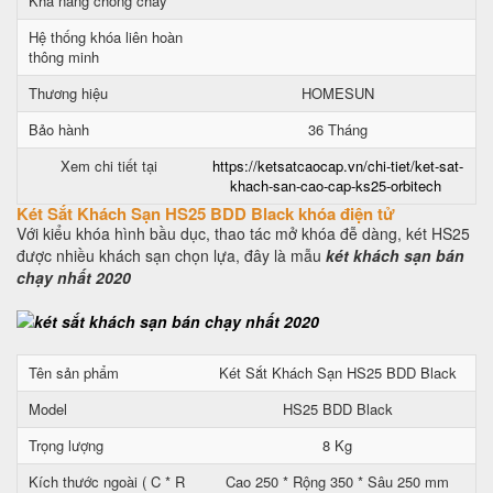
Khả năng chống cháy
Hệ thống khóa liên hoàn
thông minh
Thương hiệu
HOMESUN
Bảo hành
36 Tháng
Xem chi tiết tại
https://ketsatcaocap.vn/chi-tiet/ket-sat-
khach-san-cao-cap-ks25-orbitech
Két Sắt Khách Sạn HS25 BDD Black khóa điện tử
Với kiểu khóa hình bầu dục, thao tác mở khóa đễ dàng, két HS25
được nhiều khách sạn chọn lựa, đây là mẫu
két khách sạn bán
chạy nhất 2020
Tên sản phẩm
Két Sắt Khách Sạn HS25 BDD Black
Model
HS25 BDD Black
Trọng lượng
8 Kg
Kích thước ngoài ( C * R
Cao 250 * Rộng 350 * Sâu 250 mm