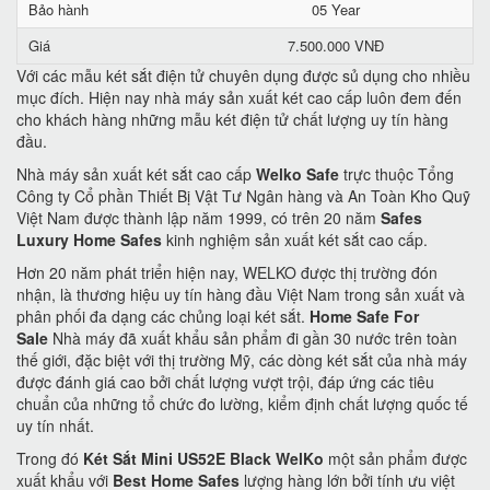
Bảo hành
05 Year
Giá
7.500.000 VNĐ
Với các mẫu két sắt điện tử chuyên dụng được sủ dụng cho nhiều
mục đích. Hiện nay nhà máy sản xuất két cao cấp luôn đem đến
cho khách hàng những mẫu két điện tử chất lượng uy tín hàng
đầu.
Nhà máy sản xuất két sắt cao cấp
Welko Safe
trực thuộc Tổng
Công ty Cổ phần Thiết Bị Vật Tư Ngân hàng và An Toàn Kho Quỹ
Việt Nam được thành lập năm 1999, có trên 20 năm
Safes
Luxury Home Safes
kinh nghiệm sản xuất két sắt cao cấp.
Hơn 20 năm phát triển hiện nay, WELKO được thị trường đón
nhận, là thương hiệu uy tín hàng đầu Việt Nam trong sản xuất và
phân phối đa dạng các chủng loại két sắt.
Home Safe For
Sale
Nhà máy đã xuất khẩu sản phẩm đi gần 30 nước trên toàn
thế giới, đặc biệt với thị trường Mỹ, các dòng két sắt của nhà máy
được đánh giá cao bởi chất lượng vượt trội, đáp ứng các tiêu
chuẩn của những tổ chức đo lường, kiểm định chất lượng quốc tế
uy tín nhất.
Trong đó
Két Sắt Mini US52E Black WelKo
một sản phẩm được
xuất khẩu với
Best Home Safes
lượng hàng lớn bởi tính ưu việt