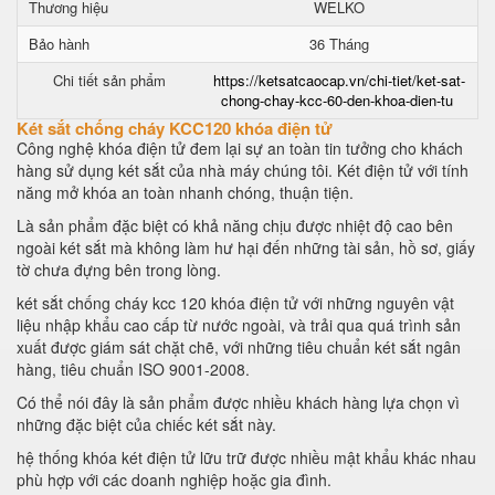
Thương hiệu
WELKO
Bảo hành
36 Tháng
Chi tiết sản phẩm
https://ketsatcaocap.vn/chi-tiet/ket-sat-
chong-chay-kcc-60-den-khoa-dien-tu
Két sắt chống cháy KCC120 khóa điện tử
Công nghệ khóa điện tử đem lại sự an toàn tin tưởng cho khách
hàng sử dụng két sắt của nhà máy chúng tôi. Két điện tử với tính
năng mở khóa an toàn nhanh chóng, thuận tiện.
Là sản phẩm đặc biệt có khả năng chịu được nhiệt độ cao bên
ngoài két sắt mà không làm hư hại đến những tài sản, hồ sơ, giấy
tờ chưa đựng bên trong lòng.
két sắt chống cháy kcc 120 khóa điện tử với những nguyên vật
liệu nhập khẩu cao cấp từ nước ngoài, và trải qua quá trình sản
xuất được giám sát chặt chẽ, với những tiêu chuẩn két sắt ngân
hàng, tiêu chuẩn ISO 9001-2008.
Có thể nói đây là sản phẩm được nhiều khách hàng lựa chọn vì
những đặc biệt của chiếc két sắt này.
hệ thống khóa két điện tử lữu trữ được nhiều mật khẩu khác nhau
phù hợp với các doanh nghiệp hoặc gia đình.