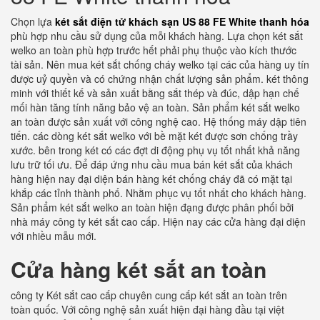
Chọn lựa
két sắt điện tử khách sạn US 88 FE White thanh hóa
phù hợp nhu cầu sử dụng của mỗi khách hàng. Lựa chọn két sắt
welko an toàn phù hợp trước hết phải phụ thuộc vào kích thước
tài sản. Nên mua két sắt chống cháy welko tại các của hàng uy tín
được uỷ quyền và có chứng nhận chất lượng sản phẩm. két thông
minh với thiết kế và sản xuất bằng sắt thép và đúc, dập hạn chế
mối hàn tăng tính năng bảo vệ an toàn. Sản phẩm két sắt welko
an toàn được sản xuất với công nghệ cao. Hệ thống máy dập tiên
tiến. các dòng két sắt welko với bề mặt két được sơn chống trầy
xước. bên trong két có các đợt di động phụ vụ tốt nhất khả năng
lưu trữ tối ưu. Để đáp ứng nhu cầu mua bán két sắt của khách
hàng hiện nay đại diện bán hàng két chống cháy đã có mặt tại
khắp các tỉnh thành phố. Nhằm phục vụ tốt nhất cho khách hàng.
Sản phẩm két sắt welko an toàn hiện đạng được phân phối bởi
nhà máy công ty két sắt cao cấp. Hiện nay các cửa hàng đại diện
với nhiều mẫu mới.
Cửa hàng két sắt an toàn
công ty Két sắt cao cấp chuyên cung cấp két sắt an toàn trên
toàn quốc. Với công nghệ sản xuất hiện đại hàng đầu tại việt