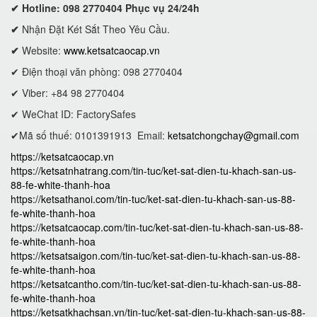
✔ Hotline: 098 2770404 Phục vụ 24/24h
✔
Nhận Đặt Két Sắt Theo Yêu Cầu.
✔
Website:
www.ketsatcaocap.vn
✔ Điện thoại văn phòng: 098 2770404
✔ Viber: +84 98 2770404
✔ WeChat ID: FactorySafes
✔Mã số thuế: 0101391913
Email:
ketsatchongchay@gmail.com
https://ketsatcaocap.vn
https://ketsatnhatrang.com/tin-tuc/ket-sat-dien-tu-khach-san-us-
88-fe-white-thanh-hoa
https://ketsathanoi.com/tin-tuc/ket-sat-dien-tu-khach-san-us-88-
fe-white-thanh-hoa
https://ketsatcaocap.com/tin-tuc/ket-sat-dien-tu-khach-san-us-88-
fe-white-thanh-hoa
https://ketsatsaigon.com/tin-tuc/ket-sat-dien-tu-khach-san-us-88-
fe-white-thanh-hoa
https://ketsatcantho.com/tin-tuc/ket-sat-dien-tu-khach-san-us-88-
fe-white-thanh-hoa
https://ketsatkhachsan.vn/tin-tuc/ket-sat-dien-tu-khach-san-us-88-