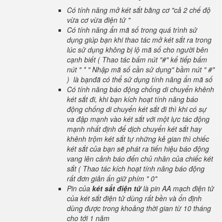
Có tính năng mở két sắt bằng cơ "cả 2 chế độ
vừa cơ vừa điện tử "
Có tính năng ẩn mã số trong quá trình sử
dụng giúp bạn khi thao tác mở két sắt ra trong
lúc sử dụng không bị lộ mã số cho người bên
cạnh biết ( Thao tác bấm nút "#" kế tiếp bấm
nút " * " Nhập mã số cần sử dụng" bầm nút " #"
) là bạnđã có thể sử dụng tính năng ẩn mã số
Có tính năng báo động chống di chuyển khênh
két sắt đi, khi bạn kích hoạt tính năng báo
động chống di chuyển két sắt đi thì khi có sự
va đập mạnh vào két sắt với một lực tác động
mạnh nhất định để dịch chuyển két sắt hay
khênh trộm két sắt tự những kẻ gian thì chiếc
két sắt của bạn sẽ phát ra tiến hiệu báo động
vang lên cảnh báo đến chủ nhân của chiếc két
sắt ( Thao tác kích hoạt tính năng báo động
rất đơn giản ấn giữ phím " 0"
Pin của
két sắt điện tử
là pin AA mạch điện tử
của két sắt điện tử dùng rất bền và ổn định
dùng được trong khoảng thời gian từ 10 tháng
cho tới 1 năm