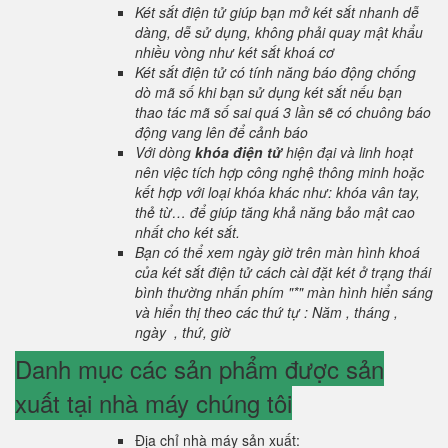
Két sắt điện tử giúp bạn mở két sắt nhanh dễ
dàng, dễ sử dụng, không phải quay mật khẩu
nhiều vòng như két sắt khoá cơ
Két sắt điện tử có tính năng báo động chống
dò mã số khi bạn sử dụng két sắt nếu bạn
thao tác mã số sai quá 3 lần sẽ có chuông báo
động vang lên để cảnh báo
Với dòng
khóa điện tử
hiện đại và linh hoạt
nên việc tích hợp công nghệ thông minh hoặc
kết hợp với loại khóa khác như: khóa vân tay,
thẻ từ… để giúp tăng khả năng bảo mật cao
nhất cho két sắt.
Bạn có thể xem ngày giờ trên màn hình khoá
của két sắt điện tử cách cài đặt két ở trạng thái
bình thường nhấn phím "*" màn hình hiển sáng
và hiển thị theo các thứ tự : Năm , tháng ,
ngày , thứ, giờ
Danh mục các sản phẩm được sản
xuất tại nhà máy chúng tôi
Địa chỉ nhà máy sản xuất: