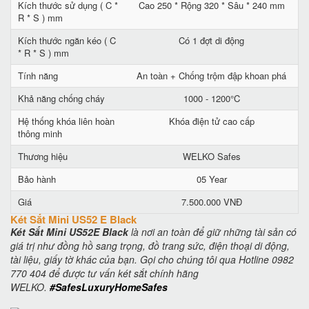
Kích thước sử dụng ( C *
Cao 250 * Rộng 320 * Sâu * 240 mm
R * S ) mm
Kích thước ngăn kéo ( C
Có 1 đợt di động
* R * S ) mm
Tính năng
An toàn + Chống trộm đập khoan phá
Khả năng chống cháy
1000 - 1200°C
Hệ thống khóa liên hoàn
Khóa điện tử cao cấp
thông minh
Thương hiệu
WELKO Safes
Bảo hành
05 Year
Giá
7.500.000 VNĐ
Két Sắt Mini US52 E Black
Két Sắt Mini US52E Black
là nơi an toàn để giữ những tài sản có
giá trị như đồng hồ sang trọng, đồ trang sức, điện thoại di động,
tài liệu, giấy tờ khác của bạn. Gọi cho chúng tôi qua Hotline 0982
770 404 để được tư vấn két sắt chính hãng
WELKO.
#SafesLuxuryHomeSafes