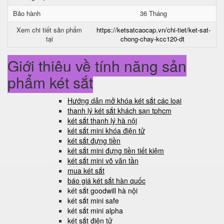
Bảo hành
36 Tháng
Xem chi tiết sản phẩm
https://ketsatcaocap.vn/chi-tiet/ket-sat-
tại
chong-chay-kcc120-dt
Giới thiệu về tính năng sản
phẩm két sắt
Hướng dẫn mở khóa két sắt các loại
thanh lý két sắt khách sạn tphcm
két sắt thanh lý hà nội
két sắt mini khóa điện tử
két sắt đựng tiền
két sắt mini đựng tiền tiết kiệm
két sắt mini võ văn tần
mua két sắt
báo giá két sắt hàn quốc
két sắt goodwill hà nội
két sắt mini safe
két sắt mini alpha
két sắt điện tử