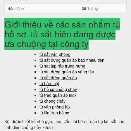
Bảo hành
36 Tháng
Giới thiệu về các sản phẩm tủ
hồ sơ, tủ sắt hiện đang được
ưa chuộng tại công ty
tủ sắt văn phòng
tủ sắt đựng quần áo bao nhiêu tiền
tủ sắt lắp ráp trung hưng
tủ sắt đựng quần áo vũng tàu
tủ sắt đựng quần áo
tủ bảo mật
tủ hồ sơ chống cháy
tủ treo quần áo inox
tủ chống cháy
tủ văn phòng K6
tủ file treo hồ sơ
Két được thiết kế nhỏ gọn, màu sắc hài hòa (Toàn bộ két sắt sơn
tĩnh điện chống trầy xước)