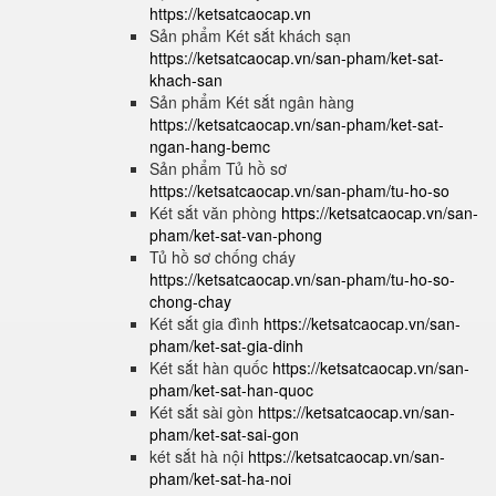
https://ketsatcaocap.vn
Sản phẩm Két sắt khách sạn
https://ketsatcaocap.vn/san-pham/ket-sat-
khach-san
Sản phẩm Két sắt ngân hàng
https://ketsatcaocap.vn/san-pham/ket-sat-
ngan-hang-bemc
Sản phẩm Tủ hồ sơ
https://ketsatcaocap.vn/san-pham/tu-ho-so
Két sắt văn phòng
https://ketsatcaocap.vn/san-
pham/ket-sat-van-phong
Tủ hồ sơ chống cháy
https://ketsatcaocap.vn/san-pham/tu-ho-so-
chong-chay
Két sắt gia đình
https://ketsatcaocap.vn/san-
pham/ket-sat-gia-dinh
Két sắt hàn quốc
https://ketsatcaocap.vn/san-
pham/ket-sat-han-quoc
Két sắt sài gòn
https://ketsatcaocap.vn/san-
pham/ket-sat-sai-gon
két sắt hà nội
https://ketsatcaocap.vn/san-
pham/ket-sat-ha-noi