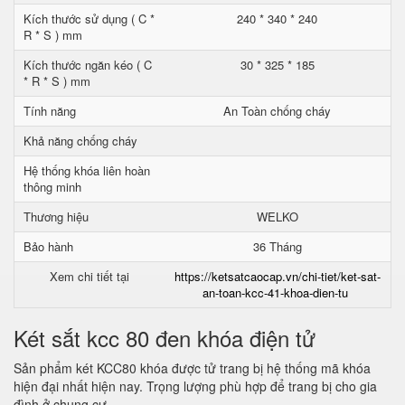
Kích thước sử dụng ( C *
240 * 340 * 240
R * S ) mm
Kích thước ngăn kéo ( C
30 * 325 * 185
* R * S ) mm
Tính năng
An Toàn chống cháy
Khả năng chống cháy
Hệ thống khóa liên hoàn
thông minh
Thương hiệu
WELKO
Bảo hành
36 Tháng
Xem chi tiết tại
https://ketsatcaocap.vn/chi-tiet/ket-sat-
an-toan-kcc-41-khoa-dien-tu
Két sắt kcc 80 đen khóa điện tử
Sản phẩm két KCC80 khóa được tử trang bị hệ thống mã khóa
hiện đại nhất hiện nay. Trọng lượng phù hợp để trang bị cho gia
đình ở chung cư.