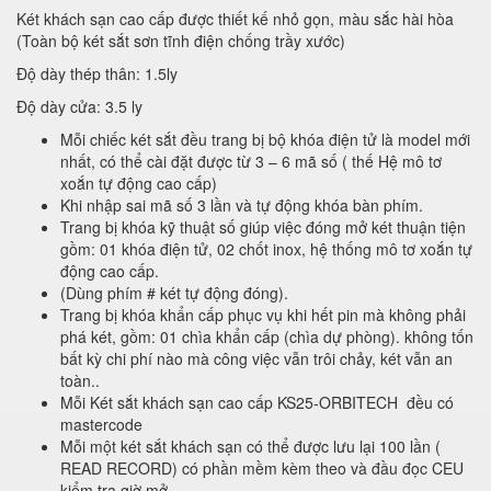
Két khách sạn cao cấp được thiết kế nhỏ gọn, màu sắc hài hòa
(Toàn bộ két sắt sơn tĩnh điện chống trầy xước)
Độ dày thép thân: 1.5ly
Độ dày cửa: 3.5 ly
Mỗi chiếc két sắt đều trang bị bộ khóa điện tử là model mới
nhất, có thể cài đặt được từ 3 – 6 mã số ( thế Hệ mô tơ
xoắn tự động cao cấp)
Khi nhập sai mã số 3 lần và tự động khóa bàn phím.
Trang bị khóa kỹ thuật số giúp việc đóng mở két thuận tiện
gồm: 01 khóa điện tử, 02 chốt inox, hệ thống mô tơ xoắn tự
động cao cấp.
(Dùng phím # két tự động đóng).
Trang bị khóa khẩn cấp phục vụ khi hết pin mà không phải
phá két, gồm: 01 chìa khẩn cấp (chìa dự phòng). không tốn
bất kỳ chi phí nào mà công việc vẫn trôi chảy, két vẫn an
toàn..
Mỗi Két sắt khách sạn cao cấp KS25-ORBITECH đều có
mastercode
Mỗi một két sắt khách sạn có thể được lưu lại 100 lần (
READ RECORD) có phần mềm kèm theo và đầu đọc CEU
kiểm tra giờ mở.