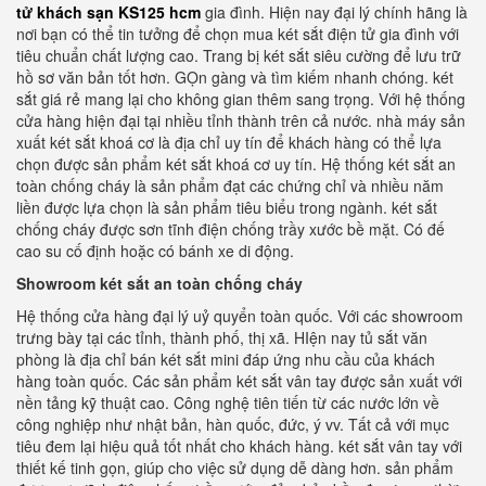
tử khách sạn KS125 hcm
gia đình. Hiện nay đại lý chính hãng là
nơi bạn có thể tin tưởng để chọn mua két sắt điện tử gia đình với
tiêu chuẩn chất lượng cao. Trang bị két sắt siêu cường để lưu trữ
hồ sơ văn bản tốt hơn. GỌn gàng và tìm kiếm nhanh chóng. két
sắt giá rẻ mang lại cho không gian thêm sang trọng. Với hệ thống
cửa hàng hiện đại tại nhiều tỉnh thành trên cả nước. nhà máy sản
xuất két sắt khoá cơ là địa chỉ uy tín để khách hàng có thể lựa
chọn được sản phẩm két sắt khoá cơ uy tín. Hệ thống két sắt an
toàn chống cháy là sản phẩm đạt các chứng chỉ và nhiều năm
liền được lựa chọn là sản phẩm tiêu biểu trong ngành. két sắt
chống cháy được sơn tĩnh điện chống trầy xước bề mặt. Có đế
cao su cố định hoặc có bánh xe di động.
Showroom két sắt an toàn chống cháy
Hệ thống cửa hàng đại lý uỷ quyển toàn quốc. Với các showroom
trưng bày tại các tỉnh, thành phố, thị xã. HIện nay tủ sắt văn
phòng là địa chỉ bán két sắt mini đáp ứng nhu cầu của khách
hàng toàn quốc. Các sản phẩm két sắt vân tay được sản xuất với
nền tảng kỹ thuật cao. Công nghệ tiên tiến từ các nước lớn về
công nghiệp như nhật bản, hàn quốc, đức, ý vv. Tất cả với mục
tiêu đem lại hiệu quả tốt nhất cho khách hàng. két sắt vân tay với
thiết kế tinh gọn, giúp cho việc sử dụng dễ dàng hơn. sản phẩm