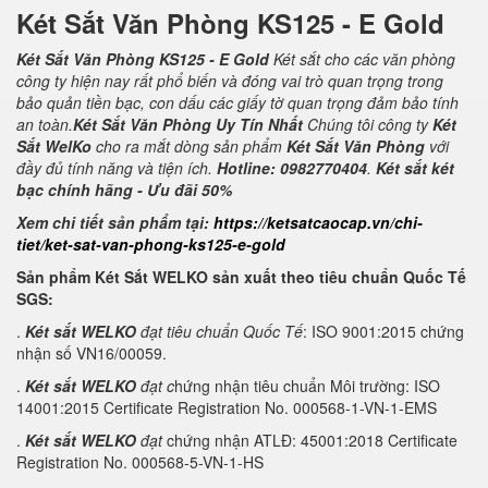
Két Sắt Văn Phòng KS125 - E Gold
Két Sắt Văn Phòng KS125 - E Gold
Két sắt cho các văn phòng
công ty hiện nay rất phổ biến và đóng vai trò quan trọng trong
bảo quản tiền bạc, con dấu các giấy tờ quan trọng đảm bảo tính
an toàn.
Két Sắt Văn Phòng Uy Tín Nhất
Chúng tôi công ty
Két
Sắt WelKo
cho ra mắt dòng sản phẩm
Két Sắt Văn Phòng
với
đầy đủ tính năng và tiện ích.
Hotline: 0982770404
.
Két sắt két
bạc chính hãng - Ưu đãi 50%
Xem chi tiết sản phẩm tại:
https://ketsatcaocap.vn/chi-
tiet/ket-sat-van-phong-ks125-e-gold
Sản phẩm Két Sắt WELKO sản xuất theo tiêu chuẩn Quốc Tế
SGS:
.
Két sắt WELKO
đạt tiêu chuẩn Quốc Tế
: ISO 9001:2015 chứng
nhận số VN16/00059.
.
Két sắt WELKO
đạt c
hứng nhận tiêu chuẩn Môi trường: ISO
14001:2015 Certificate Registration No. 000568-1-VN-1-EMS
.
Két sắt WELKO
đạt
chứng nhận ATLĐ: 45001:2018 Certificate
Registration No. 000568-5-VN-1-HS