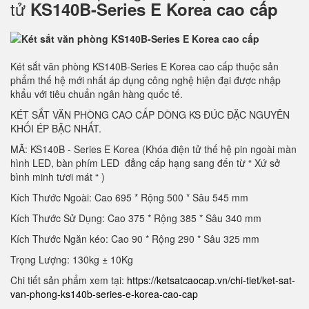
tử
KS140B-Series E Korea cao cấp
Két sắt văn phòng KS140B-Series E Korea cao cấp thuộc sản
phẩm thế hệ mới nhất áp dụng công nghệ hiện đại được nhập
khẩu với tiêu chuẩn ngân hàng quốc tế.
KÉT SẮT VĂN PHÒNG CAO CẤP DÒNG KS ĐÚC ĐẶC NGUYÊN
KHỐI ÉP BẬC NHẤT.
MÃ: KS140B - Series E Korea (Khóa điện tử thế hệ pin ngoài màn
hình LED, bàn phím LED đẳng cấp hạng sang đến từ “ Xứ sở
bình minh tươi mát “ )
Kích Thước Ngoài: Cao 695 * Rộng 500 * Sâu 545 mm
Kích Thước Sử Dụng: Cao 375 * Rộng 385 * Sâu 340 mm
Kích Thước Ngăn kéo: Cao 90 * Rộng 290 * Sâu 325 mm
Trọng Lượng: 130kg ± 10Kg
Chi tiết sản phẩm xem tại:
https://ketsatcaocap.vn/chi-tiet/ket-sat-
van-phong-ks140b-series-e-korea-cao-cap