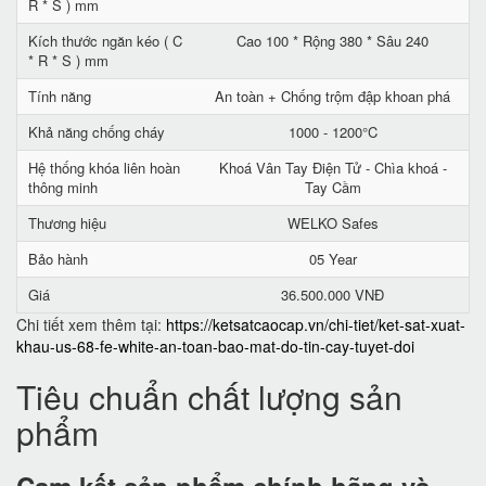
R * S ) mm
Kích thước ngăn kéo ( C
Cao 100 * Rộng 380 * Sâu 240
* R * S ) mm
Tính năng
An toàn + Chống trộm đập khoan phá
Khả năng chống cháy
1000 - 1200°C
Hệ thống khóa liên hoàn
Khoá Vân Tay Điện Tử - Chìa khoá -
thông minh
Tay Cầm
Thương hiệu
WELKO Safes
Bảo hành
05 Year
Giá
36.500.000 VNĐ
Chi tiết xem thêm tại:
https://ketsatcaocap.vn/chi-tiet/ket-sat-xuat-
khau-us-68-fe-white-an-toan-bao-mat-do-tin-cay-tuyet-doi
Tiêu chuẩn chất lượng sản
phẩm