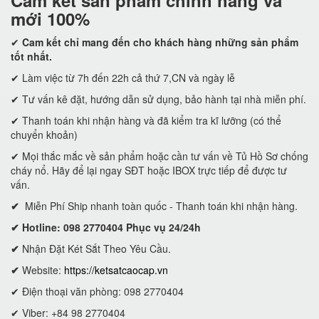
Cam kết
sản phẩm chính hãng và
mới 100%
✔
Cam kết
chỉ mang đến cho khách hàng những sản phẩm
tốt nhất.
✔ Làm việc từ 7h đến 22h cả thứ 7,CN và ngày lễ
✔ Tư vấn kê đặt, hướng dẫn sử dụng, bảo hành tại nhà miễn phí.
✔ Thanh toán khi nhận hàng và đã kiểm tra kĩ lưỡng (có thể
chuyển khoản)
✔ Mọi thắc mắc về sản phẩm hoặc cần tư vấn về Tủ Hồ Sơ chống
cháy nổ. Hãy để lại ngay SĐT hoặc IBOX trực tiếp để được tư
vấn.
✔
Miễn Phí Ship nhanh toàn quốc - Thanh toán khi nhận hàng.
✔ Hotline: 098 2770404 Phục vụ 24/24h
✔
Nhận Đặt Két Sắt Theo Yêu Cầu.
✔
Website:
https://ketsatcaocap.vn
✔ Điện thoại văn phòng: 098 2770404
✔ Viber: +84 98 2770404