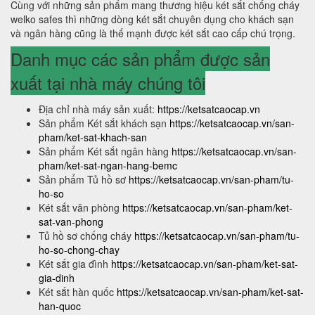
Cùng với những sản phẩm mang thương hiệu két sắt chống cháy
welko safes thì những dòng két sắt chuyên dụng cho khách sạn
và ngân hàng cũng là thế mạnh được két sắt cao cấp chú trọng.
Danh mục các sản phẩm được sản
xuất tại nhà máy chúng tôi
Địa chỉ nhà máy sản xuất:
https://ketsatcaocap.vn
Sản phẩm Két sắt khách sạn
https://ketsatcaocap.vn/san-
pham/ket-sat-khach-san
Sản phẩm Két sắt ngân hàng
https://ketsatcaocap.vn/san-
pham/ket-sat-ngan-hang-bemc
Sản phẩm Tủ hồ sơ
https://ketsatcaocap.vn/san-pham/tu-
ho-so
Két sắt văn phòng
https://ketsatcaocap.vn/san-pham/ket-
sat-van-phong
Tủ hồ sơ chống cháy
https://ketsatcaocap.vn/san-pham/tu-
ho-so-chong-chay
Két sắt gia đình
https://ketsatcaocap.vn/san-pham/ket-sat-
gia-dinh
Két sắt hàn quốc
https://ketsatcaocap.vn/san-pham/ket-sat-
han-quoc