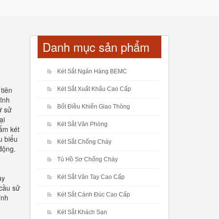
Danh mục sản phẩm
Két Sắt Ngân Hàng BEMC
tiên
Két Sắt Xuất Khẩu Cao Cấp
tĩnh
Bốt Điều Khiển Giao Thông
ử sử
ại
Két Sắt Văn Phòng
hẩm két
u biểu
Két Sắt Chống Cháy
động.
Tủ Hồ Sơ Chống Cháy
ây
Két Sắt Vân Tay Cao Cấp
 cầu sử
Két Sắt Cánh Đúc Cao Cấp
ĩnh
Két Sắt Khách Sạn