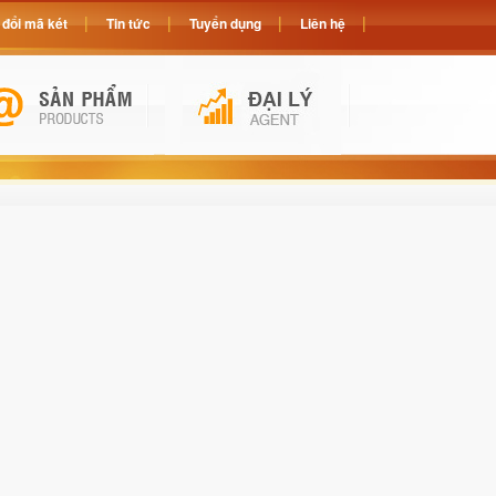
đổi mã két
Tin tức
Tuyển dụng
Liên hệ