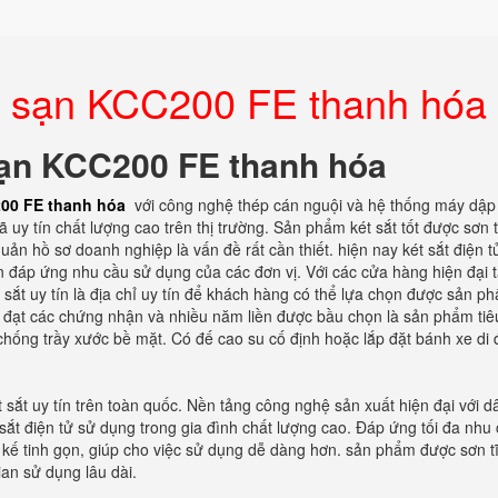
ch sạn KCC200 FE thanh hóa
 sạn KCC200 FE thanh hóa
200 FE thanh hóa
với công nghệ thép cán nguội và hệ thống máy dập 
 uy tín chất lượng cao trên thị trường. Sản phẩm két sắt tốt được sơn 
ản hồ sơ doanh nghiệp là vấn đề rất cần thiết. hiện nay két sắt điện t
n đáp ứng nhu cầu sử dụng của các đơn vị. Với các cửa hàng hiện đại t
 sắt uy tín là địa chỉ uy tín để khách hàng có thể lựa chọn được sản p
ẩm đạt các chứng nhận và nhiều năm liền được bầu chọn là sản phẩm tiê
chống trầy xước bề mặt. Có đế cao su cố định hoặc lắp đặt bánh xe di 
 sắt uy tín trên toàn quốc. Nền tảng công nghệ sản xuất hiện đại với d
ắt điện tử sử dụng trong gia đình chất lượng cao. Đáp ứng tối đa nhu
t kế tinh gọn, giúp cho việc sử dụng dễ dàng hơn. sản phẩm được sơn t
an sử dụng lâu dài.