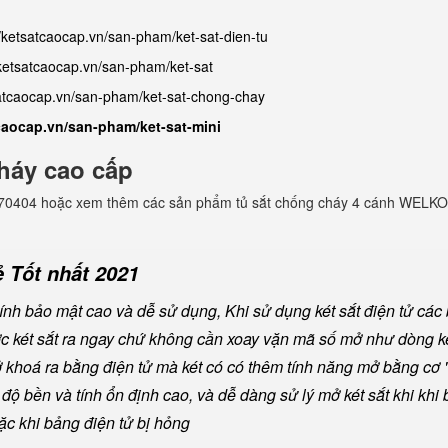
//ketsatcaocap.vn/san-pham/ket-sat-dien-tu
/ketsatcaocap.vn/san-pham/ket-sat
satcaocap.vn/san-pham/ket-sat-chong-chay
tcaocap.vn/san-pham/ket-sat-mini
háy cao cấp
982770404 hoặc xem thêm các sản phẩm tủ sắt chống cháy 4 cánh WELKO
 Tốt nhất 2021
nh bảo mật cao và dễ sử dụng, Khi sử dụng két sắt điện tử các
ược két sắt ra ngay chứ không cần xoay vặn mã số mở như dòng ké
khoá ra bằng điện tử mà két có có thêm tính năng mở bằng cơ "
ộ bền và tính ổn định cao, và dễ dàng sử lý mở két sắt khi khi b
oặc khi bảng điện tử bị hỏng