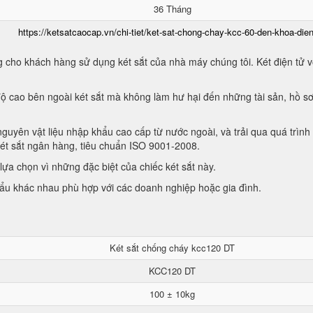
36 Tháng
https://ketsatcaocap.vn/chi-tiet/ket-sat-chong-chay-kcc-60-den-khoa-dien
 cho khách hàng sử dụng két sắt của nhà máy chúng tôi. Két điện tử vớ
ộ cao bên ngoài két sắt mà không làm hư hại đến những tài sản, hồ sơ
guyên vật liệu nhập khẩu cao cấp từ nước ngoài, và trải qua quá trình
két sắt ngân hàng, tiêu chuẩn ISO 9001-2008.
ựa chọn vì những đặc biệt của chiếc két sắt này.
hẩu khác nhau phù hợp với các doanh nghiệp hoặc gia đình.
Két sắt chống cháy kcc120 DT
KCC120 DT
100 ± 10kg