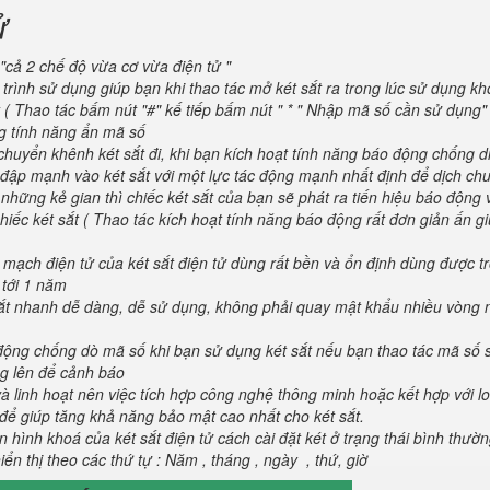
ử
"cả 2 chế độ vừa cơ vừa điện tử "
trình sử dụng giúp bạn khi thao tác mở két sắt ra trong lúc sử dụng kh
 ( Thao tác bấm nút "#" kế tiếp bấm nút " * " Nhập mã số cần sử dụng
ng tính năng ẩn mã số
huyển khênh két sắt đi, khi bạn kích hoạt tính năng báo động chống d
va đập mạnh vào két sắt với một lực tác động mạnh nhất định để dịch ch
 những kẻ gian thì chiếc két sắt của bạn sẽ phát ra tiến hiệu báo động
iếc két sắt ( Thao tác kích hoạt tính năng báo động rất đơn giản ấn g
 mạch điện tử của két sắt điện tử dùng rất bền và ổn định dùng được t
 tới 1 năm
 sắt nhanh dễ dàng, dễ sử dụng, không phải quay mật khẩu nhiều vòng 
 động chống dò mã số khi bạn sử dụng két sắt nếu bạn thao tác mã số 
g lên để cảnh báo
và linh hoạt nên việc tích hợp công nghệ thông minh hoặc kết hợp với l
để giúp tăng khả năng bảo mật cao nhất cho két sắt.
 hình khoá của két sắt điện tử cách cài đặt két ở trạng thái bình thườ
ển thị theo các thứ tự : Năm , tháng , ngày , thứ, giờ