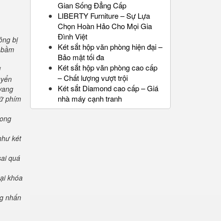
Gian Sống Đẳng Cấp
LIBERTY Furniture – Sự Lựa
Chọn Hoàn Hảo Cho Mọi Gia
Đình Việt
ông bị
Két sắt hộp văn phòng hiện đại –
" bầm
Bảo mật tối đa
Két sắt hộp văn phòng cao cấp
i
– Chất lượng vượt trội
uyển
Két sắt Diamond cao cấp – Giá
 vang
nhà máy cạnh tranh
iữ phím
rong
như két
sai quá
oại khóa
ng nhấn