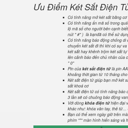
Ưu Điểm Két Sắt Điện T
Có tính năng mở két sắt bằng cơ 
Có tính năng ẩn mã số trong quá 
lộ mã số cho người bên cạnh biết
nút " #" ) là bạnđã có thể sử dụ
Có tính năng báo động chống di c
chuyển két sắt đi thì khi có sự 
két sắt hay khênh trộm két sắt tự
lên cảnh báo đến chủ nhân của ch
" 0"
Pin của
két sắt điện tử
là pin AA
khoảng thời gian từ 10 tháng cho
Két sắt điện tử giúp bạn mở két
sắt khoá cơ
Két sắt điện tử có tính năng báo
3 lần sẽ có chuông báo động van
Với dòng
khóa điện tử
hiện đại 
khác như: khóa vân tay, thẻ từ… 
Bạn có thể xem ngày giờ trên màn
phím "*" màn hình hiển sáng và hi