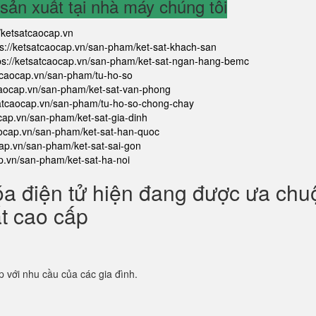
ản xuất tại nhà máy chúng tôi
//ketsatcaocap.vn
ps://ketsatcaocap.vn/san-pham/ket-sat-khach-san
ps://ketsatcaocap.vn/san-pham/ket-sat-ngan-hang-bemc
atcaocap.vn/san-pham/tu-ho-so
tcaocap.vn/san-pham/ket-sat-van-phong
satcaocap.vn/san-pham/tu-ho-so-chong-chay
ocap.vn/san-pham/ket-sat-gia-dinh
aocap.vn/san-pham/ket-sat-han-quoc
cap.vn/san-pham/ket-sat-sai-gon
ap.vn/san-pham/ket-sat-ha-noi
óa điện tử hiện đang được ưa ch
ắt cao cấp
p với nhu cầu của các gia đình.