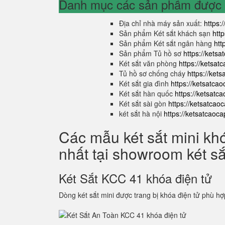
Danh mục các sản phẩm được s
Địa chỉ nhà máy sản xuất:
https:
Sản phẩm Két sắt khách sạn
htt
Sản phẩm Két sắt ngân hàng
htt
Sản phẩm Tủ hồ sơ
https://kets
Két sắt văn phòng
https://ketsa
Tủ hồ sơ chống cháy
https://ket
Két sắt gia đình
https://ketsatca
Két sắt hàn quốc
https://ketsatc
Két sắt sài gòn
https://ketsatcao
két sắt hà nội
https://ketsatcaoc
Các mẫu két sắt mini kh
nhất tại showroom két s
Két Sắt KCC 41 khóa điện tử
Dòng két sắt mini được trang bị khóa điện tử phù hợ