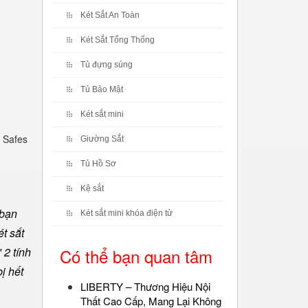
Két Sắt An Toàn
Két Sắt Tổng Thống
Tủ đựng súng
Tủ Bảo Mật
Két sắt mini
 Safes
Giường Sắt
Tủ Hồ Sơ
Kệ sắt
 bạn
Két sắt mini khóa điện tử
t sắt
 2 tính
Có thể bạn quan tâm
ị hết
LIBERTY – Thương Hiệu Nội
Thất Cao Cấp, Mang Lại Không