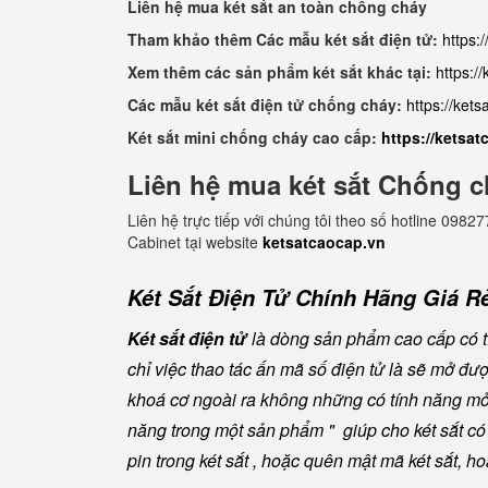
Liên hệ mua két sắt an toàn chống cháy
Tham khảo thêm Các mẫu két sắt điện tử:
https:
Xem thêm các sản phẩm két sắt khác tại:
https:/
Các mẫu két sắt điện tử chống cháy:
https://ket
Két sắt mini chống cháy cao cấp:
https://ketsa
Liên hệ mua két sắt Chống c
Liên hệ trực tiếp với chúng tôi theo số hotline 0
Cabinet tại website
ketsatcaocap.vn
Két Sắt Điện Tử Chính Hãng Giá Rẻ
Két sắt điện tử
là dòng sản phẩm cao cấp có tí
chỉ việc thao tác ấn mã số điện tử là sẽ mở đ
khoá cơ ngoài ra không những có tính năng mở 
năng trong một sản phẩm " giúp cho két sắt có đ
pin trong két sắt , hoặc quên mật mã két sắt, h