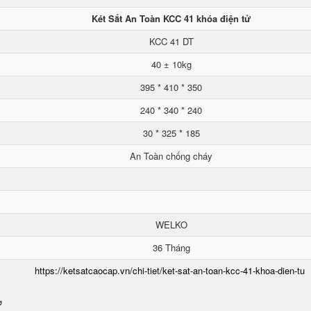
Két Sắt An Toàn KCC 41 khóa điện tử
KCC 41 DT
40 ± 10kg
395 * 410 * 350
240 * 340 * 240
30 * 325 * 185
An Toàn chống cháy
WELKO
36 Tháng
https://ketsatcaocap.vn/chi-tiet/ket-sat-an-toan-kcc-41-khoa-dien-tu
ử