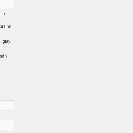
-tu
i tính
, giấy
 sản