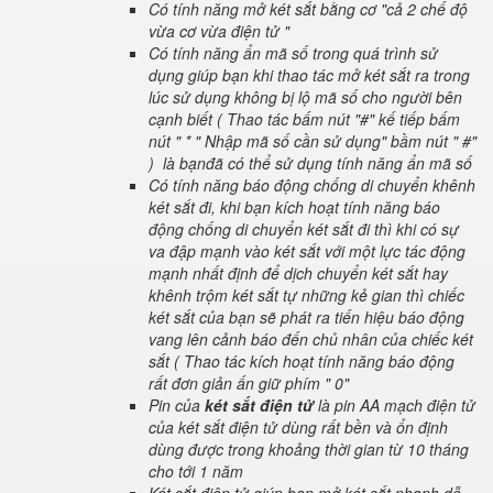
Có tính năng mở két sắt bằng cơ "cả 2 chế độ
vừa cơ vừa điện tử "
Có tính năng ẩn mã số trong quá trình sử
dụng giúp bạn khi thao tác mở két sắt ra trong
lúc sử dụng không bị lộ mã số cho người bên
cạnh biết ( Thao tác bấm nút "#" kế tiếp bấm
nút " * " Nhập mã số cần sử dụng" bầm nút " #"
) là bạnđã có thể sử dụng tính năng ẩn mã số
Có tính năng báo động chống di chuyển khênh
két sắt đi, khi bạn kích hoạt tính năng báo
động chống di chuyển két sắt đi thì khi có sự
va đập mạnh vào két sắt với một lực tác động
mạnh nhất định để dịch chuyển két sắt hay
khênh trộm két sắt tự những kẻ gian thì chiếc
két sắt của bạn sẽ phát ra tiến hiệu báo động
vang lên cảnh báo đến chủ nhân của chiếc két
sắt ( Thao tác kích hoạt tính năng báo động
rất đơn giản ấn giữ phím " 0"
Pin của
két sắt điện tử
là pin AA mạch điện tử
của két sắt điện tử dùng rất bền và ổn định
dùng được trong khoảng thời gian từ 10 tháng
cho tới 1 năm