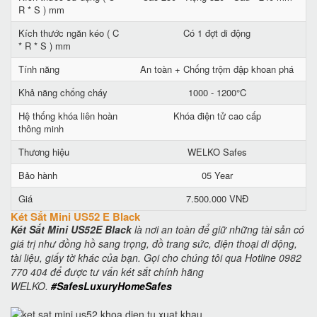
R * S ) mm
Kích thước ngăn kéo ( C
Có 1 đợt di động
* R * S ) mm
Tính năng
An toàn + Chống trộm đập khoan phá
Khả năng chống cháy
1000 - 1200°C
Hệ thống khóa liên hoàn
Khóa điện tử cao cấp
thông minh
Thương hiệu
WELKO Safes
Bảo hành
05 Year
Giá
7.500.000 VNĐ
Két Sắt Mini US52 E Black
Két Sắt Mini US52E Black
là nơi an toàn để giữ những tài sản có
giá trị như đồng hồ sang trọng, đồ trang sức, điện thoại di động,
tài liệu, giấy tờ khác của bạn. Gọi cho chúng tôi qua Hotline 0982
770 404 để được tư vấn két sắt chính hãng
WELKO.
#SafesLuxuryHomeSafes