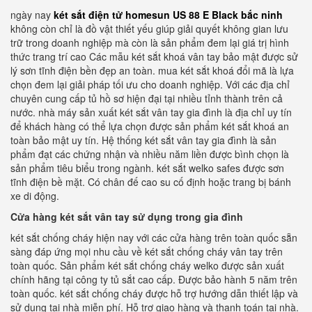
ngày nay
két sắt điện tử homesun US 88 E Black bắc ninh
không còn chỉ là đồ vật thiết yếu giúp giải quyết không gian lưu
trữ trong doanh nghiệp mà còn là sản phẩm đem lại giá trị hình
thức trang trí cao Các mẫu két sắt khoá vân tay bảo mật được sử
lý sơn tĩnh điện bền đẹp an toàn. mua két sắt khoá đổi mã là lựa
chọn đem lại giải pháp tối ưu cho doanh nghiệp. Với các địa chỉ
chuyên cung cấp tủ hồ sơ hiện đại tại nhiều tỉnh thành trên cả
nước. nhà máy sản xuất két sắt vân tay gia đình là địa chỉ uy tín
để khách hàng có thể lựa chọn được sản phẩm két sắt khoá an
toàn bảo mật uy tín. Hệ thống két sắt vân tay gia đình là sản
phẩm đạt các chứng nhận và nhiều năm liền được bình chọn là
sản phẩm tiêu biểu trong ngành. két sắt welko safes được sơn
tĩnh điện bề mặt. Có chân đế cao su cố định hoặc trang bị bánh
xe di động.
Cửa hàng két sắt vân tay sử dụng trong gia đình
két sắt chống cháy hiện nay với các cửa hàng trên toàn quốc sẵn
sàng đáp ứng mọi nhu cầu về két sắt chống cháy vân tay trên
toàn quốc. Sản phẩm két sắt chống cháy welko được sản xuất
chính hãng tại công ty tủ sắt cao cấp. Được bảo hành 5 năm trên
toàn quốc. két sắt chống cháy được hỗ trợ hướng dẫn thiết lập và
sử dụng tại nhà miễn phí. Hỗ trợ giao hàng và thanh toán tại nhà.