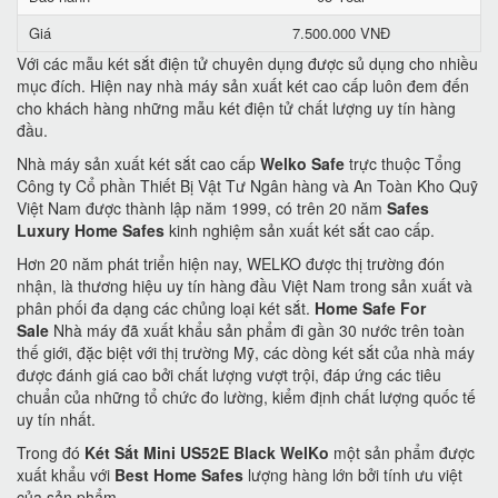
Giá
7.500.000 VNĐ
Với các mẫu két sắt điện tử chuyên dụng được sủ dụng cho nhiều
mục đích. Hiện nay nhà máy sản xuất két cao cấp luôn đem đến
cho khách hàng những mẫu két điện tử chất lượng uy tín hàng
đầu.
Nhà máy sản xuất két sắt cao cấp
Welko Safe
trực thuộc Tổng
Công ty Cổ phần Thiết Bị Vật Tư Ngân hàng và An Toàn Kho Quỹ
Việt Nam được thành lập năm 1999, có trên 20 năm
Safes
Luxury Home Safes
kinh nghiệm sản xuất két sắt cao cấp.
Hơn 20 năm phát triển hiện nay, WELKO được thị trường đón
nhận, là thương hiệu uy tín hàng đầu Việt Nam trong sản xuất và
phân phối đa dạng các chủng loại két sắt.
Home Safe For
Sale
Nhà máy đã xuất khẩu sản phẩm đi gần 30 nước trên toàn
thế giới, đặc biệt với thị trường Mỹ, các dòng két sắt của nhà máy
được đánh giá cao bởi chất lượng vượt trội, đáp ứng các tiêu
chuẩn của những tổ chức đo lường, kiểm định chất lượng quốc tế
uy tín nhất.
Trong đó
Két Sắt Mini US52E Black WelKo
một sản phẩm được
xuất khẩu với
Best Home Safes
lượng hàng lớn bởi tính ưu việt
của sản phẩm.