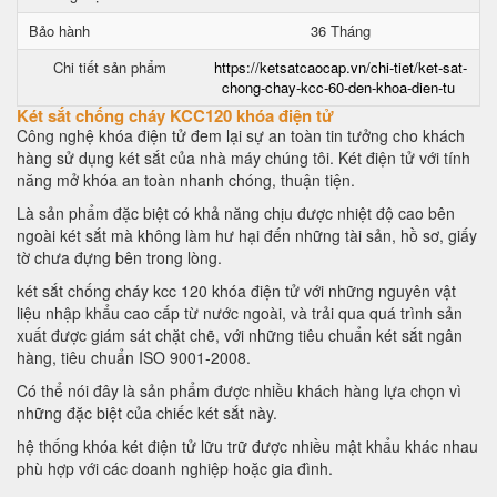
Bảo hành
36 Tháng
Chi tiết sản phẩm
https://ketsatcaocap.vn/chi-tiet/ket-sat-
chong-chay-kcc-60-den-khoa-dien-tu
Két sắt chống cháy KCC120 khóa điện tử
Công nghệ khóa điện tử đem lại sự an toàn tin tưởng cho khách
hàng sử dụng két sắt của nhà máy chúng tôi. Két điện tử với tính
năng mở khóa an toàn nhanh chóng, thuận tiện.
Là sản phẩm đặc biệt có khả năng chịu được nhiệt độ cao bên
ngoài két sắt mà không làm hư hại đến những tài sản, hồ sơ, giấy
tờ chưa đựng bên trong lòng.
két sắt chống cháy kcc 120 khóa điện tử với những nguyên vật
liệu nhập khẩu cao cấp từ nước ngoài, và trải qua quá trình sản
xuất được giám sát chặt chẽ, với những tiêu chuẩn két sắt ngân
hàng, tiêu chuẩn ISO 9001-2008.
Có thể nói đây là sản phẩm được nhiều khách hàng lựa chọn vì
những đặc biệt của chiếc két sắt này.
hệ thống khóa két điện tử lữu trữ được nhiều mật khẩu khác nhau
phù hợp với các doanh nghiệp hoặc gia đình.