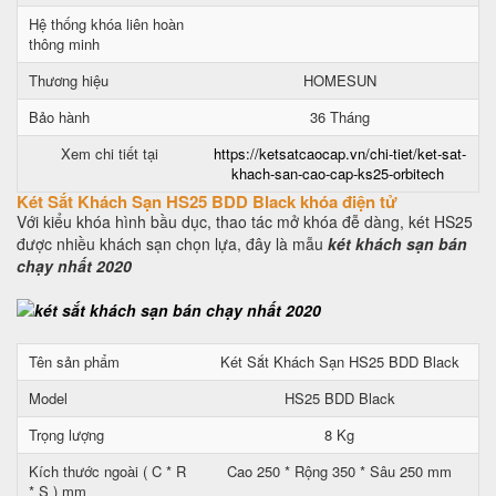
Hệ thống khóa liên hoàn
thông minh
Thương hiệu
HOMESUN
Bảo hành
36 Tháng
Xem chi tiết tại
https://ketsatcaocap.vn/chi-tiet/ket-sat-
khach-san-cao-cap-ks25-orbitech
Két Sắt Khách Sạn HS25 BDD Black khóa điện tử
Với kiểu khóa hình bầu dục, thao tác mở khóa đễ dàng, két HS25
được nhiều khách sạn chọn lựa, đây là mẫu
két khách sạn bán
chạy nhất 2020
Tên sản phẩm
Két Sắt Khách Sạn HS25 BDD Black
Model
HS25 BDD Black
Trọng lượng
8 Kg
Kích thước ngoài ( C * R
Cao 250 * Rộng 350 * Sâu 250 mm
* S ) mm