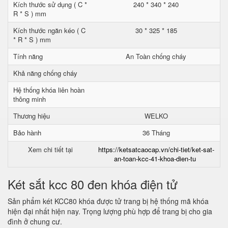
Kích thước sử dụng ( C *
240 * 340 * 240
R * S ) mm
Kích thước ngăn kéo ( C
30 * 325 * 185
* R * S ) mm
Tính năng
An Toàn chống cháy
Khả năng chống cháy
Hệ thống khóa liên hoàn
thông minh
Thương hiệu
WELKO
Bảo hành
36 Tháng
Xem chi tiết tại
https://ketsatcaocap.vn/chi-tiet/ket-sat-
an-toan-kcc-41-khoa-dien-tu
Két sắt kcc 80 đen khóa điện tử
Sản phẩm két KCC80 khóa được tử trang bị hệ thống mã khóa
hiện đại nhất hiện nay. Trọng lượng phù hợp để trang bị cho gia
đình ở chung cư.