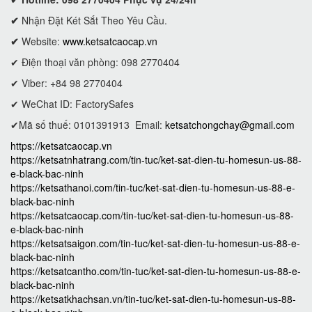
✔
Nhận Đặt Két Sắt Theo Yêu Cầu.
✔
Website:
www.ketsatcaocap.vn
✔ Điện thoại văn phòng: 098 2770404
✔ Viber: +84 98 2770404
✔ WeChat ID: FactorySafes
✔Mã số thuế: 0101391913
Email:
ketsatchongchay@gmail.com
https://ketsatcaocap.vn
https://ketsatnhatrang.com/tin-tuc/ket-sat-dien-tu-homesun-us-88-
e-black-bac-ninh
https://ketsathanoi.com/tin-tuc/ket-sat-dien-tu-homesun-us-88-e-
black-bac-ninh
https://ketsatcaocap.com/tin-tuc/ket-sat-dien-tu-homesun-us-88-
e-black-bac-ninh
https://ketsatsaigon.com/tin-tuc/ket-sat-dien-tu-homesun-us-88-e-
black-bac-ninh
https://ketsatcantho.com/tin-tuc/ket-sat-dien-tu-homesun-us-88-e-
black-bac-ninh
https://ketsatkhachsan.vn/tin-tuc/ket-sat-dien-tu-homesun-us-88-