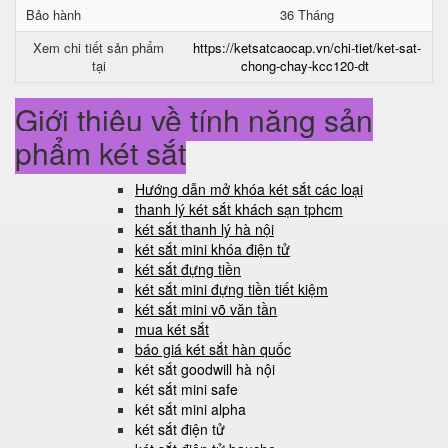
Bảo hành
36 Tháng
Xem chi tiết sản phẩm
https://ketsatcaocap.vn/chi-tiet/ket-sat-
tại
chong-chay-kcc120-dt
Giới thiệu về tính năng sản
phẩm két sắt
Hướng dẫn mở khóa két sắt các loại
thanh lý két sắt khách sạn tphcm
két sắt thanh lý hà nội
két sắt mini khóa điện tử
két sắt đựng tiền
két sắt mini đựng tiền tiết kiệm
két sắt mini võ văn tần
mua két sắt
báo giá két sắt hàn quốc
két sắt goodwill hà nội
két sắt mini safe
két sắt mini alpha
két sắt điện tử