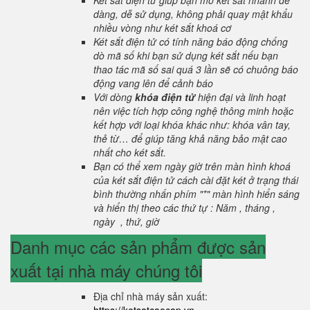
Két sắt điện tử giúp bạn mở két sắt nhanh dễ
dàng, dễ sử dụng, không phải quay mật khẩu
nhiều vòng như két sắt khoá cơ
Két sắt điện tử có tính năng báo động chống
dò mã số khi bạn sử dụng két sắt nếu bạn
thao tác mã số sai quá 3 lần sẽ có chuông báo
động vang lên để cảnh báo
Với dòng
khóa điện tử
hiện đại và linh hoạt
nên việc tích hợp công nghệ thông minh hoặc
kết hợp với loại khóa khác như: khóa vân tay,
thẻ từ… để giúp tăng khả năng bảo mật cao
nhất cho két sắt.
Bạn có thể xem ngày giờ trên màn hình khoá
của két sắt điện tử cách cài đặt két ở trạng thái
bình thường nhấn phím "*" màn hình hiển sáng
và hiển thị theo các thứ tự : Năm , tháng ,
ngày , thứ, giờ
Danh mục các sản phẩm được sản
xuất tại nhà máy chúng tôi
Địa chỉ nhà máy sản xuất: