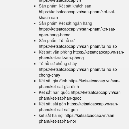
https://ketsatcaocap.vn
Sản phẩm Két sắt khách sạn
https://ketsatcaocap.vn/san-pham/ket-sat-
khach-san
Sản phẩm Két sắt ngân hàng
https://ketsatcaocap.vn/san-pham/ket-sat-
ngan-hang-bemc
Sản phẩm Tủ hồ sơ
https://ketsatcaocap.vn/san-pham/tu-ho-so
Két sắt văn phòng
https://ketsatcaocap.vn/san-
pham/ket-sat-van-phong
Tủ hồ sơ chống cháy
https://ketsatcaocap.vn/san-pham/tu-ho-so-
chong-chay
Két sắt gia đình
https://ketsatcaocap.vn/san-
pham/ket-sat-gia-dinh
Két sắt hàn quốc
https://ketsatcaocap.vn/san-
pham/ket-sat-han-quoc
Két sắt sài gòn
https://ketsatcaocap.vn/san-
pham/ket-sat-sai-gon
két sắt hà nội
https://ketsatcaocap.vn/san-
pham/ket-sat-ha-noi