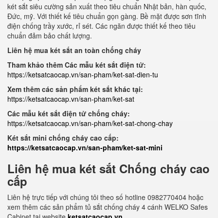
két sắt siêu cường sản xuất theo tiêu chuẩn Nhật bản, hàn quốc,
Đức, mỹ. Với thiết kế tiêu chuẩn gọn gàng. Bề mặt được sơn tĩnh
điện chống trầy xước, rỉ sét. Các ngăn được thiết kế theo tiêu
chuẩn đảm bảo chất lượng.
Liên hệ mua két sắt an toàn chống cháy
Tham khảo thêm Các mẫu két sắt điện tử:
https://ketsatcaocap.vn/san-pham/ket-sat-dien-tu
Xem thêm các sản phẩm két sắt khác tại:
https://ketsatcaocap.vn/san-pham/ket-sat
Các mẫu két sắt điện tử chống cháy:
https://ketsatcaocap.vn/san-pham/ket-sat-chong-chay
Két sắt mini chống cháy cao cấp:
https://ketsatcaocap.vn/san-pham/ket-sat-mini
Liên hệ mua két sắt Chống cháy cao
cấp
Liên hệ trực tiếp với chúng tôi theo số hotline 0982770404 hoặc
xem thêm các sản phẩm tủ sắt chống cháy 4 cánh WELKO Safes
Cabinet tại website
ketsatcaocap.vn