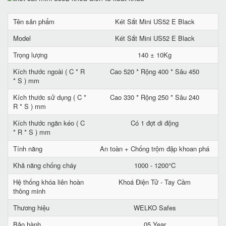
Tên sản phẩm
Két Sắt Mini US52 E Black
Model
Két Sắt Mini US52 E Black
Trọng lượng
140 ± 10Kg
Kích thước ngoài ( C * R
Cao 520 * Rộng 400 * Sâu 450
* S ) mm
Kích thước sử dụng ( C *
Cao 330 * Rộng 250 * Sâu 240
R * S ) mm
Kích thước ngăn kéo ( C
Có 1 đợt di động
* R * S ) mm
Tính năng
An toàn + Chống trộm đập khoan phá
Khả năng chống cháy
1000 - 1200°C
Hệ thống khóa liên hoàn
Khoá Điện Tử - Tay Cầm
thông minh
Thương hiệu
WELKO Safes
Bảo hành
05 Year