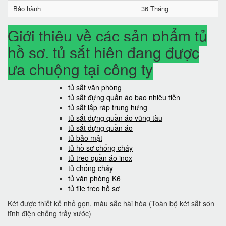
Bảo hành
36 Tháng
Giới thiệu về các sản phẩm tủ
hồ sơ, tủ sắt hiện đang được
ưa chuộng tại công ty
tủ sắt văn phòng
tủ sắt đựng quần áo bao nhiêu tiền
tủ sắt lắp ráp trung hưng
tủ sắt đựng quần áo vũng tàu
tủ sắt đựng quần áo
tủ bảo mật
tủ hồ sơ chống cháy
tủ treo quần áo inox
tủ chống cháy
tủ văn phòng K6
tủ file treo hồ sơ
Két được thiết kế nhỏ gọn, màu sắc hài hòa (Toàn bộ két sắt sơn
tĩnh điện chống trầy xước)