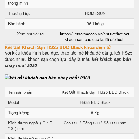
thông minh
Thương hiệu
HOMESUN
Bảo hành
36 Tháng
Xem chi tiết tại
https://ketsatcaocap.vn/chi-tiet/ket-sat-
khach-san-cao-cap-ks25-orbitech
Két Sắt Khách Sạn HS25 BDD Black khóa điện tử
Với kiểu khóa hình bầu dục, thao tác mở khóa đễ dàng, két HS25
được nhiều khách sạn chọn lựa, đây là mẫu
két khách sạn bán
chạy nhất 2020
Tên sản phẩm
Két Sắt Khách Sạn HS25 BDD Black
Model
HS25 BDD Black
Trọng lượng
8 Kg
Kích thước ngoài ( C * R
Cao 250 * Rộng 350 * Sâu 250 mm
* S ) mm
Kích thước sử dụng ( C *