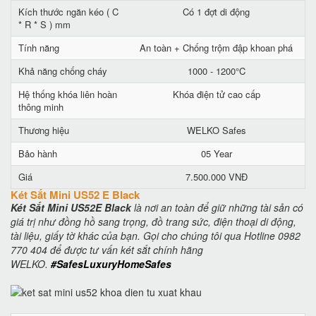
Kích thước ngăn kéo ( C
Có 1 đợt di động
* R * S ) mm
Tính năng
An toàn + Chống trộm đập khoan phá
Khả năng chống cháy
1000 - 1200°C
Hệ thống khóa liên hoàn
Khóa điện tử cao cấp
thông minh
Thương hiệu
WELKO Safes
Bảo hành
05 Year
Giá
7.500.000 VNĐ
Két Sắt Mini US52 E Black
Két Sắt Mini US52E Black
là nơi an toàn để giữ những tài sản có
giá trị như đồng hồ sang trọng, đồ trang sức, điện thoại di động,
tài liệu, giấy tờ khác của bạn. Gọi cho chúng tôi qua Hotline 0982
770 404 để được tư vấn két sắt chính hãng
WELKO.
#SafesLuxuryHomeSafes