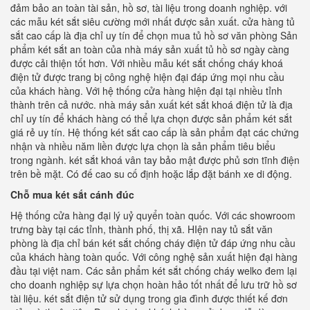
đảm bảo an toàn tài sản, hồ sơ, tài liệu trong doanh nghiệp. với
các mẫu két sắt siêu cường mới nhất được sản xuất. cửa hàng tủ
sắt cao cấp là địa chỉ uy tín để chọn mua tủ hồ sơ văn phòng Sản
phẩm két sắt an toàn của nhà máy sản xuất tủ hồ sơ ngày càng
được cải thiện tốt hơn. Với nhiều mẫu két sắt chống cháy khoá
điện tử được trang bị công nghệ hiện đại đáp ứng mọi nhu cầu
của khách hàng. Với hệ thống cửa hàng hiện đại tại nhiều tỉnh
thành trên cả nước. nhà máy sản xuất két sắt khoá điện tử là địa
chỉ uy tín để khách hàng có thể lựa chọn được sản phẩm két sắt
giá rẻ uy tín. Hệ thống két sắt cao cấp là sản phẩm đạt các chứng
nhận và nhiều năm liền được lựa chọn là sản phẩm tiêu biểu
trong ngành. két sắt khoá vân tay bảo mật được phủ sơn tĩnh điện
trên bề mặt. Có đế cao su cố định hoặc lắp đặt bánh xe di động.
Chỗ mua két sắt cánh đúc
Hệ thống cửa hàng đại lý uỷ quyển toàn quốc. Với các showroom
trưng bày tại các tỉnh, thành phố, thị xã. HIện nay tủ sắt văn
phòng là địa chỉ bán két sắt chống cháy điện tử đáp ứng nhu cầu
của khách hàng toàn quốc. Với công nghệ sản xuất hiện đại hàng
đầu tại việt nam. Các sản phẩm két sắt chống cháy welko đem lại
cho doanh nghiệp sự lựa chọn hoàn hảo tốt nhất để lưu trữ hồ sơ
tài liệu. két sắt điện tử sử dụng trong gia đình được thiết kế đơn