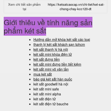
Xem chi tiết sản phẩm
https://ketsatcaocap.vn/chi-tiet/ket-sat-
tại
chong-chay-kcc120-dt
Giới thiệu về tính năng sản
phẩm két sắt
Hướng dẫn mở khóa két sắt các loại
thanh lý két sắt khách sạn tphcm
két sắt thanh lý hà nội
két sắt mini khóa điện tử
két sắt đựng tiền
két sắt mini đựng tiền tiết kiệm
két sắt mini võ văn tần
mua két sắt
báo giá két sắt hàn quốc
két sắt goodwill hà nội
két sắt mini safe
két sắt mini alpha
két sắt điện tử
két sắt điện tử bauche