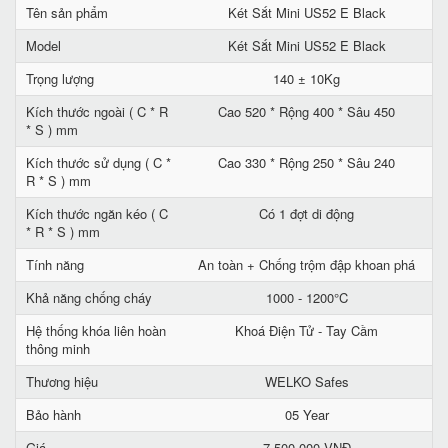
Tên sản phẩm
Két Sắt Mini US52 E Black
Model
Két Sắt Mini US52 E Black
Trọng lượng
140 ± 10Kg
Kích thước ngoài ( C * R
Cao 520 * Rộng 400 * Sâu 450
* S ) mm
Kích thước sử dụng ( C *
Cao 330 * Rộng 250 * Sâu 240
R * S ) mm
Kích thước ngăn kéo ( C
Có 1 đợt di động
* R * S ) mm
Tính năng
An toàn + Chống trộm đập khoan phá
Khả năng chống cháy
1000 - 1200°C
Hệ thống khóa liên hoàn
Khoá Điện Tử - Tay Cầm
thông minh
Thương hiệu
WELKO Safes
Bảo hành
05 Year
Giá
7.500.000 VNĐ