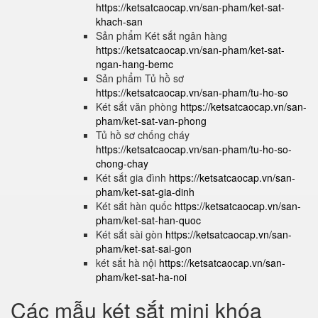
https://ketsatcaocap.vn/san-pham/ket-sat-
khach-san
Sản phẩm Két sắt ngân hàng
https://ketsatcaocap.vn/san-pham/ket-sat-
ngan-hang-bemc
Sản phẩm Tủ hồ sơ
https://ketsatcaocap.vn/san-pham/tu-ho-so
Két sắt văn phòng
https://ketsatcaocap.vn/san-
pham/ket-sat-van-phong
Tủ hồ sơ chống cháy
https://ketsatcaocap.vn/san-pham/tu-ho-so-
chong-chay
Két sắt gia đình
https://ketsatcaocap.vn/san-
pham/ket-sat-gia-dinh
Két sắt hàn quốc
https://ketsatcaocap.vn/san-
pham/ket-sat-han-quoc
Két sắt sài gòn
https://ketsatcaocap.vn/san-
pham/ket-sat-sai-gon
két sắt hà nội
https://ketsatcaocap.vn/san-
pham/ket-sat-ha-noi
Các mẫu két sắt mini khóa