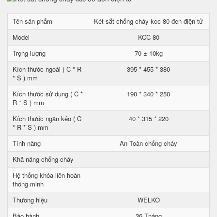
Tên sản phẩm
Két sắt chống cháy kcc 80 đen điện tử
Model
KCC 80
Trọng lượng
70 ± 10kg
Kích thước ngoài ( C * R
395 * 455 * 380
* S ) mm
Kích thước sử dụng ( C *
190 * 340 * 250
R * S ) mm
Kích thước ngăn kéo ( C
40 * 315 * 220
* R * S ) mm
Tính năng
An Toàn chống cháy
Khả năng chống cháy
Hệ thống khóa liên hoàn
thông minh
Thương hiệu
WELKO
Bảo hành
36 Tháng