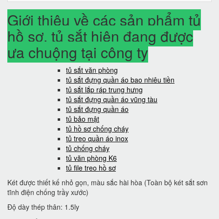
Giới thiệu về các sản phẩm tủ
hồ sơ, tủ sắt hiện đang được
ưa chuộng tại công ty
tủ sắt văn phòng
tủ sắt đựng quần áo bao nhiêu tiền
tủ sắt lắp ráp trung hưng
tủ sắt đựng quần áo vũng tàu
tủ sắt đựng quần áo
tủ bảo mật
tủ hồ sơ chống cháy
tủ treo quần áo inox
tủ chống cháy
tủ văn phòng K6
tủ file treo hồ sơ
Két được thiết kế nhỏ gọn, màu sắc hài hòa (Toàn bộ két sắt sơn
tĩnh điện chống trầy xước)
Độ dày thép thân: 1.5ly