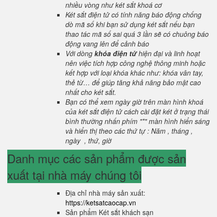
nhiều vòng như két sắt khoá cơ
Két sắt điện tử có tính năng báo động chống
dò mã số khi bạn sử dụng két sắt nếu bạn
thao tác mã số sai quá 3 lần sẽ có chuông báo
động vang lên để cảnh báo
Với dòng
khóa điện tử
hiện đại và linh hoạt
nên việc tích hợp công nghệ thông minh hoặc
kết hợp với loại khóa khác như: khóa vân tay,
thẻ từ… để giúp tăng khả năng bảo mật cao
nhất cho két sắt.
Bạn có thể xem ngày giờ trên màn hình khoá
của két sắt điện tử cách cài đặt két ở trạng thái
bình thường nhấn phím "*" màn hình hiển sáng
và hiển thị theo các thứ tự : Năm , tháng ,
ngày , thứ, giờ
Danh mục các sản phẩm được sản
xuất tại nhà máy chúng tôi
Địa chỉ nhà máy sản xuất:
https://ketsatcaocap.vn
Sản phẩm Két sắt khách sạn