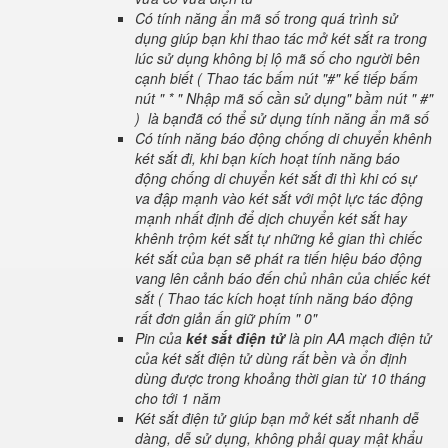
Có tính năng ẩn mã số trong quá trình sử
dụng giúp bạn khi thao tác mở két sắt ra trong
lúc sử dụng không bị lộ mã số cho người bên
cạnh biết ( Thao tác bấm nút "#" kế tiếp bấm
nút " * " Nhập mã số cần sử dụng" bầm nút " #"
) là bạnđã có thể sử dụng tính năng ẩn mã số
Có tính năng báo động chống di chuyển khênh
két sắt đi, khi bạn kích hoạt tính năng báo
động chống di chuyển két sắt đi thì khi có sự
va đập mạnh vào két sắt với một lực tác động
mạnh nhất định để dịch chuyển két sắt hay
khênh trộm két sắt tự những kẻ gian thì chiếc
két sắt của bạn sẽ phát ra tiến hiệu báo động
vang lên cảnh báo đến chủ nhân của chiếc két
sắt ( Thao tác kích hoạt tính năng báo động
rất đơn giản ấn giữ phím " 0"
Pin của
két sắt điện tử
là pin AA mạch điện tử
của két sắt điện tử dùng rất bền và ổn định
dùng được trong khoảng thời gian từ 10 tháng
cho tới 1 năm
Két sắt điện tử giúp bạn mở két sắt nhanh dễ
dàng, dễ sử dụng, không phải quay mật khẩu