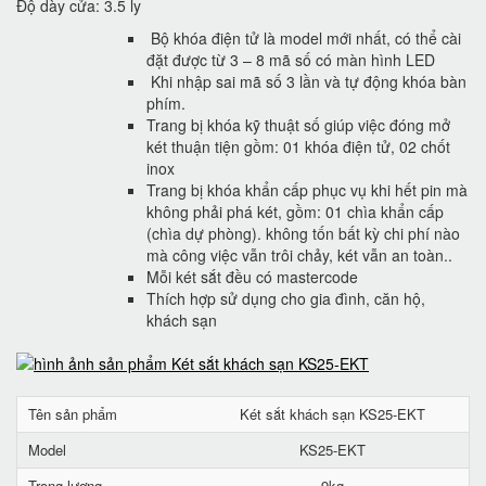
Độ dày cửa: 3.5 ly
Bộ khóa điện tử là model mới nhất, có thể cài
đặt được từ 3 – 8 mã số có màn hình LED
Khi nhập sai mã số 3 lần và tự động khóa bàn
phím.
Trang bị khóa kỹ thuật số giúp việc đóng mở
két thuận tiện gồm: 01 khóa điện tử, 02 chốt
inox
Trang bị khóa khẩn cấp phục vụ khi hết pin mà
không phải phá két, gồm: 01 chìa khẩn cấp
(chìa dự phòng). không tốn bất kỳ chi phí nào
mà công việc vẫn trôi chảy, két vẫn an toàn..
Mỗi két sắt đều có mastercode
Thích hợp sử dụng cho gia đình, căn hộ,
khách sạn
Tên sản phẩm
Két sắt khách sạn KS25-EKT
Model
KS25-EKT
Trọng lượng
9kg