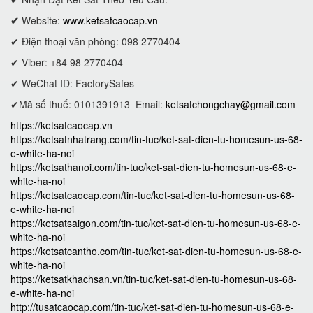
✔
Website:
www.ketsatcaocap.vn
✔ Điện thoại văn phòng: 098 2770404
✔ Viber: +84 98 2770404
✔ WeChat ID: FactorySafes
✔Mã số thuế: 0101391913
Email:
ketsatchongchay@gmail.com
https://ketsatcaocap.vn
https://ketsatnhatrang.com/tin-tuc/ket-sat-dien-tu-homesun-us-68-
e-white-ha-noi
https://ketsathanoi.com/tin-tuc/ket-sat-dien-tu-homesun-us-68-e-
white-ha-noi
https://ketsatcaocap.com/tin-tuc/ket-sat-dien-tu-homesun-us-68-
e-white-ha-noi
https://ketsatsaigon.com/tin-tuc/ket-sat-dien-tu-homesun-us-68-e-
white-ha-noi
https://ketsatcantho.com/tin-tuc/ket-sat-dien-tu-homesun-us-68-e-
white-ha-noi
https://ketsatkhachsan.vn/tin-tuc/ket-sat-dien-tu-homesun-us-68-
e-white-ha-noi
http://tusatcaocap.com/tin-tuc/ket-sat-dien-tu-homesun-us-68-e-