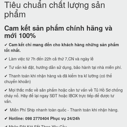
Tiêu chuẩn chất lượng sản
phẩm
Cam kết
sản phẩm chính hãng và
mới 100%
✔
Cam kết
chỉ mang đến cho khách hàng những sản phẩm
tốt nhất.
✔ Làm việc từ 7h đến 22h cả thứ 7,CN và ngày lễ
✔ Tư vấn kê đặt, hướng dẫn sử dụng, bảo hành tại nhà miễn phí.
✔ Thanh toán khi nhận hàng và đã kiểm tra kĩ lưỡng (có thể
chuyển khoản)
✔ Mọi thắc mắc về sản phẩm hoặc cần tư vấn về Tủ Hồ Sơ chống
cháy nổ. Hãy để lại ngay SĐT hoặc IBOX trực tiếp để được tư
vấn.
✔
Miễn Phí Ship nhanh toàn quốc - Thanh toán khi nhận hàng.
✔ Hotline: 098 2770404 Phục vụ 24/24h
✔
Nhận Đặt Két Sắt Theo Yêu Cầu.