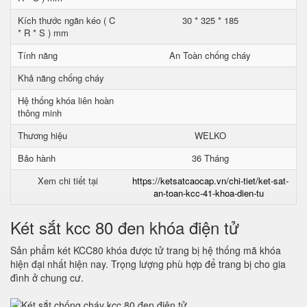
Kích thước ngăn kéo ( C
30 * 325 * 185
* R * S ) mm
Tính năng
An Toàn chống cháy
Khả năng chống cháy
Hệ thống khóa liên hoàn
thông minh
Thương hiệu
WELKO
Bảo hành
36 Tháng
Xem chi tiết tại
https://ketsatcaocap.vn/chi-tiet/ket-sat-
an-toan-kcc-41-khoa-dien-tu
Két sắt kcc 80 đen khóa điện tử
Sản phẩm két KCC80 khóa được tử trang bị hệ thống mã khóa
hiện đại nhất hiện nay. Trọng lượng phù hợp để trang bị cho gia
đình ở chung cư.