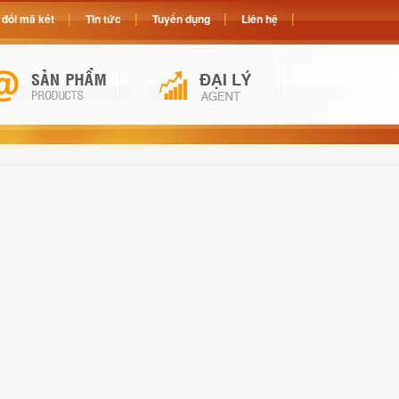
đổi mã két
Tin tức
Tuyển dụng
Liên hệ