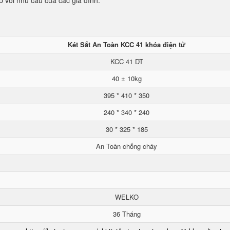
p với nhu cầu của các gia đình.
Két Sắt An Toàn KCC 41 khóa điện tử
KCC 41 DT
40 ± 10kg
395 * 410 * 350
240 * 340 * 240
30 * 325 * 185
An Toàn chống cháy
WELKO
36 Tháng