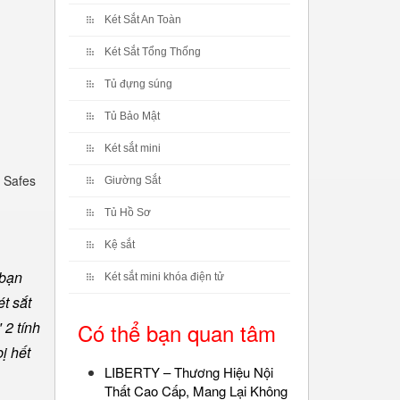
Két Sắt An Toàn
Két Sắt Tổng Thống
Tủ đựng súng
Tủ Bảo Mật
Két sắt mini
 Safes
Giường Sắt
Tủ Hồ Sơ
Kệ sắt
 bạn
Két sắt mini khóa điện tử
t sắt
 2 tính
Có thể bạn quan tâm
ị hết
LIBERTY – Thương Hiệu Nội
Thất Cao Cấp, Mang Lại Không