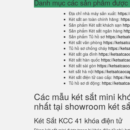
Danh mục các sản phẩm được s
Địa chỉ nhà máy sản xuất:
https:
Két sắt an toàn chính hãng:
http
Sản phẩm Két sắt khách sạn
htt
Sản phẩm Két sắt ngân hàng
htt
Sản phẩm Tủ hồ sơ
https://kets
Két sắt văn phòng
https://ketsa
Tủ hồ sơ chống cháy
https://ket
Két sắt gia đình
https://ketsatca
Két sắt hàn quốc
https://ketsatc
Két sắt sài gòn
https://ketsatcao
két sắt hà nội
https://ketsatcaoc
Két sắt điện tử cao cấp:
https://
Tủ hồ sơ di động:
https://ketsat
Các mẫu két sắt mini kh
nhất tại showroom két s
Két Sắt KCC 41 khóa điện tử