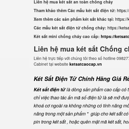
Liên hệ mua két sắt an toàn chống cháy
Tham khảo thêm Các mẫu két sắt điện tử:
https:
Xem thêm các sản phẩm két sắt khác tại:
https:/
Các mẫu két sắt điện tử chống cháy:
https://ket
Két sắt mini chống cháy cao cấp:
https://ketsa
Liên hệ mua két sắt Chống c
Liên hệ trực tiếp với chúng tôi theo số hotline 0
Cabinet tại website
ketsatcaocap.vn
Két Sắt Điện Tử Chính Hãng Giá Rẻ
Két sắt điện tử
là dòng sản phẩm cao cấp có tí
chỉ việc thao tác ấn mã số điện tử là sẽ mở đ
khoá cơ ngoài ra không những có tính năng mở 
năng trong một sản phẩm " giúp cho két sắt có đ
pin trong két sắt , hoặc quên mật mã két sắt, h