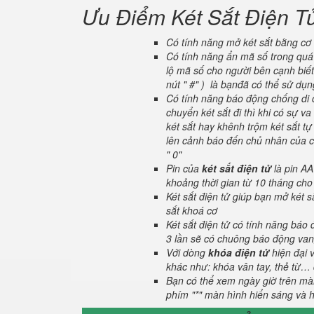
Ưu Điểm Két Sắt Điện T
Có tính năng mở két sắt bằng cơ 
Có tính năng ẩn mã số trong quá 
lộ mã số cho người bên cạnh biết
nút " #" ) là bạnđã có thể sử dụ
Có tính năng báo động chống di c
chuyển két sắt đi thì khi có sự 
két sắt hay khênh trộm két sắt tự
lên cảnh báo đến chủ nhân của ch
" 0"
Pin của
két sắt điện tử
là pin AA
khoảng thời gian từ 10 tháng cho
Két sắt điện tử giúp bạn mở két
sắt khoá cơ
Két sắt điện tử có tính năng báo
3 lần sẽ có chuông báo động van
Với dòng
khóa điện tử
hiện đại 
khác như: khóa vân tay, thẻ từ… 
Bạn có thể xem ngày giờ trên màn
phím "*" màn hình hiển sáng và hi