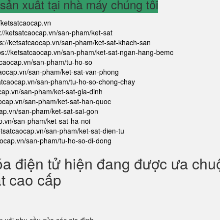
ản xuất tại nhà máy chúng tôi
//ketsatcaocap.vn
s://ketsatcaocap.vn/san-pham/ket-sat
ps://ketsatcaocap.vn/san-pham/ket-sat-khach-san
ps://ketsatcaocap.vn/san-pham/ket-sat-ngan-hang-bemc
atcaocap.vn/san-pham/tu-ho-so
tcaocap.vn/san-pham/ket-sat-van-phong
satcaocap.vn/san-pham/tu-ho-so-chong-chay
ocap.vn/san-pham/ket-sat-gia-dinh
aocap.vn/san-pham/ket-sat-han-quoc
cap.vn/san-pham/ket-sat-sai-gon
ap.vn/san-pham/ket-sat-ha-noi
ketsatcaocap.vn/san-pham/ket-sat-dien-tu
caocap.vn/san-pham/tu-ho-so-di-dong
óa điện tử hiện đang được ưa ch
ắt cao cấp