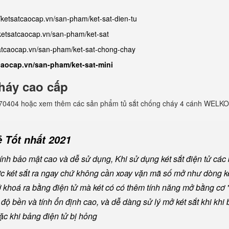
//ketsatcaocap.vn/san-pham/ket-sat-dien-tu
/ketsatcaocap.vn/san-pham/ket-sat
satcaocap.vn/san-pham/ket-sat-chong-chay
tcaocap.vn/san-pham/ket-sat-mini
háy cao cấp
982770404 hoặc xem thêm các sản phẩm tủ sắt chống cháy 4 cánh WELKO
 Tốt nhất 2021
nh bảo mật cao và dễ sử dụng, Khi sử dụng két sắt điện tử các
ược két sắt ra ngay chứ không cần xoay vặn mã số mở như dòng ké
khoá ra bằng điện tử mà két có có thêm tính năng mở bằng cơ "
ộ bền và tính ổn định cao, và dễ dàng sử lý mở két sắt khi khi b
oặc khi bảng điện tử bị hỏng