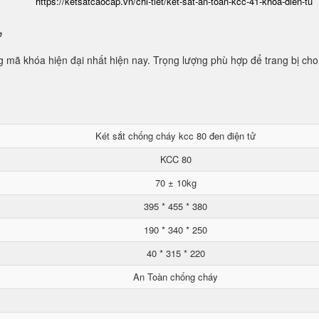
https://ketsatcaocap.vn/chi-tiet/ket-sat-an-toan-kcc-41-khoa-dien-tu
ử
mã khóa hiện đại nhất hiện nay. Trọng lượng phù hợp để trang bị cho
Két sắt chống cháy kcc 80 đen điện tử
KCC 80
70 ± 10kg
395 * 455 * 380
190 * 340 * 250
40 * 315 * 220
An Toàn chống cháy