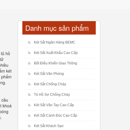
Danh mục sản phẩm
Két Sắt Ngân Hàng BEMC
 tủ hồ
Két Sắt Xuất Khẩu Cao Cấp
tử
Bốt Điều Khiển Giao Thông
nhiều
hẩm két
Két Sắt Văn Phòng
ản phẩm
ộng.
Két Sắt Chống Cháy
Tủ Hồ Sơ Chống Cháy
u cầu
ắt khoá
Két Sắt Vân Tay Cao Cấp
 bóng
Két Sắt Cánh Đúc Cao Cấp
.
Két Sắt Khách Sạn