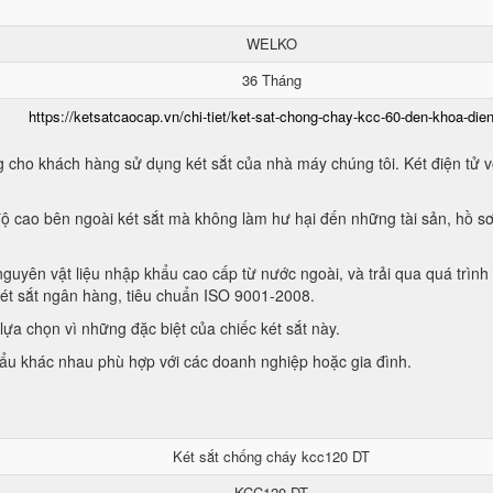
WELKO
36 Tháng
https://ketsatcaocap.vn/chi-tiet/ket-sat-chong-chay-kcc-60-den-khoa-dien
 cho khách hàng sử dụng két sắt của nhà máy chúng tôi. Két điện tử vớ
ộ cao bên ngoài két sắt mà không làm hư hại đến những tài sản, hồ sơ
guyên vật liệu nhập khẩu cao cấp từ nước ngoài, và trải qua quá trình
két sắt ngân hàng, tiêu chuẩn ISO 9001-2008.
ựa chọn vì những đặc biệt của chiếc két sắt này.
hẩu khác nhau phù hợp với các doanh nghiệp hoặc gia đình.
Két sắt chống cháy kcc120 DT
KCC120 DT