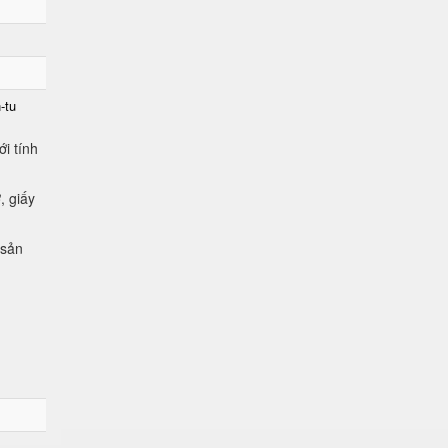
-tu
i tính
, giấy
 sản