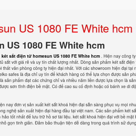
mesun US 1080 FE White hcm
un US 1080 FE White hcm
n
két sắt điện tử homesun US 1080 FE White hcm
. Hiện nay công ty
tủ sắt với giá rẻ và uy tín chất lượng nhất. Dòng sản phẩm két sắt điện 
i thất văn phòng công ty hiện đại nhất. Với các showroom hiện đại tại 
elko safes là địa chỉ uy tín để khách hàng có thể lựa chọn được sản p
nh là sản phẩm đạt các chứng chỉ và nhiều năm liền được lựa chọn là s
 được sơn tĩnh điện bề mặt. Có đế cao su cố định hoặc có bánh xe di đ
iện nay đơn vị sản xuất két sắt khoá hiện đại sẵn sàng phục vụ mọi nh
ng nghệ sản xuất hiện đại hàng đầu tại việt nam. Các sản phẩm két s
ảo tốt nhất để lưu trữ hồ sơ tài liệu. két sắt khoá hiện đại với bề mặt
 nhỏ gọn tinh giản. Đảm bảo thuận tiện dễ dàng trong quá trình sử dụng