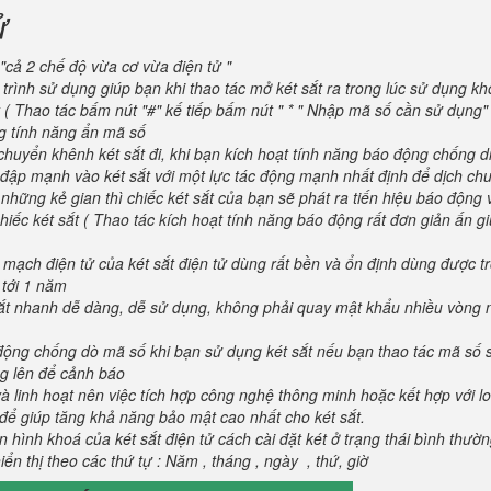
ử
"cả 2 chế độ vừa cơ vừa điện tử "
trình sử dụng giúp bạn khi thao tác mở két sắt ra trong lúc sử dụng kh
 ( Thao tác bấm nút "#" kế tiếp bấm nút " * " Nhập mã số cần sử dụng
ng tính năng ẩn mã số
huyển khênh két sắt đi, khi bạn kích hoạt tính năng báo động chống d
va đập mạnh vào két sắt với một lực tác động mạnh nhất định để dịch ch
 những kẻ gian thì chiếc két sắt của bạn sẽ phát ra tiến hiệu báo động
iếc két sắt ( Thao tác kích hoạt tính năng báo động rất đơn giản ấn g
 mạch điện tử của két sắt điện tử dùng rất bền và ổn định dùng được t
 tới 1 năm
 sắt nhanh dễ dàng, dễ sử dụng, không phải quay mật khẩu nhiều vòng 
 động chống dò mã số khi bạn sử dụng két sắt nếu bạn thao tác mã số 
g lên để cảnh báo
và linh hoạt nên việc tích hợp công nghệ thông minh hoặc kết hợp với l
để giúp tăng khả năng bảo mật cao nhất cho két sắt.
 hình khoá của két sắt điện tử cách cài đặt két ở trạng thái bình thườ
ển thị theo các thứ tự : Năm , tháng , ngày , thứ, giờ