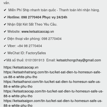
vấn.
✔
Miễn Phí Ship nhanh toàn quốc - Thanh toán khi nhận hàng.
✔ Hotline: 098 2770404 Phục vụ 24/24h
✔
Nhận Đặt Két Sắt Theo Yêu Cầu.
✔
Website:
www.ketsatcaocap.vn
✔ Điện thoại văn phòng: 098 2770404
✔ Viber: +84 98 2770404
✔ WeChat ID: FactorySafes
✔Mã số thuế: 0101391913
Email:
ketsatchongchay@gmail.com
https://ketsatcaocap.vn
https://ketsatnhatrang.com/tin-tuc/ket-sat-dien-tu-homesun-safe-
us-88-e-white-phu-tho
https://ketsathanoi.com/tin-tuc/ket-sat-dien-tu-homesun-safe-us-
88-e-white-phu-tho
https://ketsatcaocap.com/tin-tuc/ket-sat-dien-tu-homesun-safe-us-
88-e-white-phu-tho
https://ketsatsaigon.com/tin-tuc/ket-sat-dien-tu-homesun-safe-us-
88-e-white-phu-tho