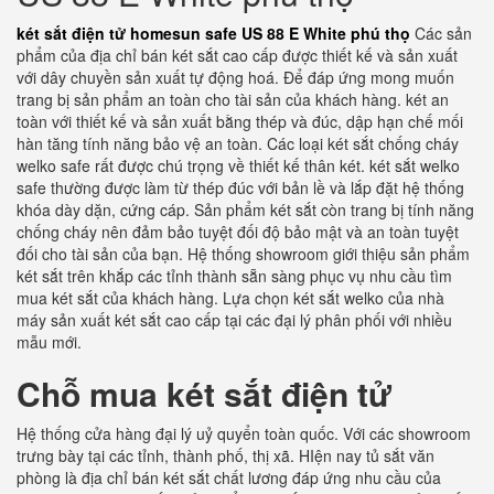
két sắt điện tử homesun safe US 88 E White phú thọ
Các sản
phẩm của địa chỉ bán két sắt cao cấp được thiết kế và sản xuất
với dây chuyền sản xuất tự động hoá. Để đáp ứng mong muốn
trang bị sản phẩm an toàn cho tài sản của khách hàng. két an
toàn với thiết kế và sản xuất bằng thép và đúc, dập hạn chế mối
hàn tăng tính năng bảo vệ an toàn. Các loại két sắt chống cháy
welko safe rất được chú trọng về thiết kế thân két. két sắt welko
safe thường được làm từ thép đúc với bản lề và lắp đặt hệ thống
khóa dày dặn, cứng cáp. Sản phẩm két sắt còn trang bị tính năng
chống cháy nên đảm bảo tuyệt đối độ bảo mật và an toàn tuyệt
đối cho tài sản của bạn. Hệ thống showroom giới thiệu sản phẩm
két sắt trên khắp các tỉnh thành sẵn sàng phục vụ nhu cầu tìm
mua két sắt của khách hàng. Lựa chọn két sắt welko của nhà
máy sản xuất két sắt cao cấp tại các đại lý phân phối với nhiều
mẫu mới.
Chỗ mua két sắt điện tử
Hệ thống cửa hàng đại lý uỷ quyển toàn quốc. Với các showroom
trưng bày tại các tỉnh, thành phố, thị xã. HIện nay tủ sắt văn
phòng là địa chỉ bán két sắt chất lương đáp ứng nhu cầu của