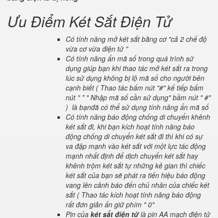
Ưu Điểm Két Sắt Điện Tử
Có tính năng mở két sắt bằng cơ "cả 2 chế độ
vừa cơ vừa điện tử "
Có tính năng ẩn mã số trong quá trình sử
dụng giúp bạn khi thao tác mở két sắt ra trong
lúc sử dụng không bị lộ mã số cho người bên
cạnh biết ( Thao tác bấm nút "#" kế tiếp bấm
nút " * " Nhập mã số cần sử dụng" bầm nút " #"
) là bạnđã có thể sử dụng tính năng ẩn mã số
Có tính năng báo động chống di chuyển khênh
két sắt đi, khi bạn kích hoạt tính năng báo
động chống di chuyển két sắt đi thì khi có sự
va đập mạnh vào két sắt với một lực tác động
mạnh nhất định để dịch chuyển két sắt hay
khênh trộm két sắt tự những kẻ gian thì chiếc
két sắt của bạn sẽ phát ra tiến hiệu báo động
vang lên cảnh báo đến chủ nhân của chiếc két
sắt ( Thao tác kích hoạt tính năng báo động
rất đơn giản ấn giữ phím " 0"
Pin của
két sắt điện tử
là pin AA mạch điện tử