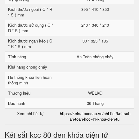
Kích thước ngoài ( C * R
395 * 410 * 350
* S ) mm
Kích thước sử dụng ( C *
240 * 340 * 240
R * S ) mm
Kích thước ngăn kéo ( C
30 * 325 * 185
* R * S ) mm
Tính năng
An Toàn chống cháy
Khả năng chống cháy
Hệ thống khóa liên hoàn
thông minh
Thương hiệu
WELKO
Bảo hành
36 Tháng
Xem chi tiết tại
https://ketsatcaocap.vn/chi-tiet/ket-sat-
an-toan-kcc-41-khoa-dien-tu
Két sắt kcc 80 đen khóa điện tử