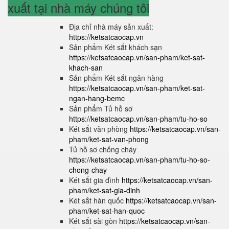
xuất tại nhà máy chúng tôi
Địa chỉ nhà máy sản xuất:
https://ketsatcaocap.vn
Sản phẩm Két sắt khách sạn
https://ketsatcaocap.vn/san-pham/ket-sat-
khach-san
Sản phẩm Két sắt ngân hàng
https://ketsatcaocap.vn/san-pham/ket-sat-
ngan-hang-bemc
Sản phẩm Tủ hồ sơ
https://ketsatcaocap.vn/san-pham/tu-ho-so
Két sắt văn phòng
https://ketsatcaocap.vn/san-
pham/ket-sat-van-phong
Tủ hồ sơ chống cháy
https://ketsatcaocap.vn/san-pham/tu-ho-so-
chong-chay
Két sắt gia đình
https://ketsatcaocap.vn/san-
pham/ket-sat-gia-dinh
Két sắt hàn quốc
https://ketsatcaocap.vn/san-
pham/ket-sat-han-quoc
Két sắt sài gòn
https://ketsatcaocap.vn/san-