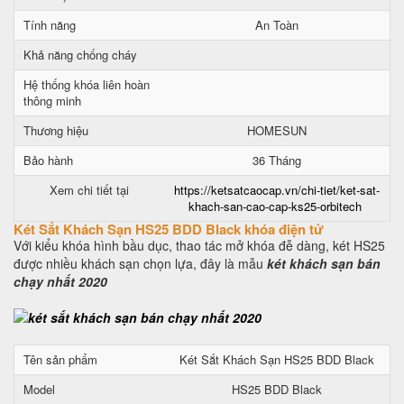
Tính năng
An Toàn
Khả năng chống cháy
Hệ thống khóa liên hoàn
thông minh
Thương hiệu
HOMESUN
Bảo hành
36 Tháng
Xem chi tiết tại
https://ketsatcaocap.vn/chi-tiet/ket-sat-
khach-san-cao-cap-ks25-orbitech
Két Sắt Khách Sạn HS25 BDD Black khóa điện tử
Với kiểu khóa hình bầu dục, thao tác mở khóa đễ dàng, két HS25
được nhiều khách sạn chọn lựa, đây là mẫu
két khách sạn bán
chạy nhất 2020
Tên sản phẩm
Két Sắt Khách Sạn HS25 BDD Black
Model
HS25 BDD Black