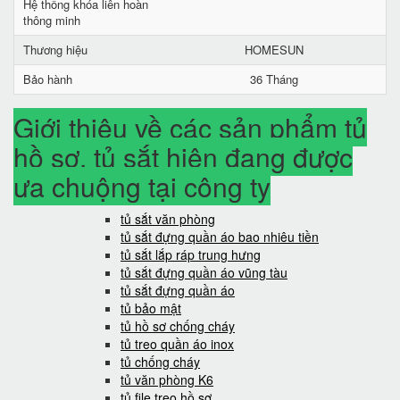
Hệ thống khóa liên hoàn
thông minh
Thương hiệu
HOMESUN
Bảo hành
36 Tháng
Giới thiệu về các sản phẩm tủ
hồ sơ, tủ sắt hiện đang được
ưa chuộng tại công ty
tủ sắt văn phòng
tủ sắt đựng quần áo bao nhiêu tiền
tủ sắt lắp ráp trung hưng
tủ sắt đựng quần áo vũng tàu
tủ sắt đựng quần áo
tủ bảo mật
tủ hồ sơ chống cháy
tủ treo quần áo inox
tủ chống cháy
tủ văn phòng K6
tủ file treo hồ sơ