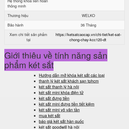
Hệ thống khóa liên hoàn
thông minh
Thương hiệu
WELKO
Bảo hành
36 Tháng
Xem chi tiết sản phẩm
https://ketsatcaocap.vn/chi-tiet/ket-sat-
tại
chong-chay-kcc120-dt
Giới thiệu về tính năng sản
phẩm két sắt
Hướng dẫn mở khóa két sắt các loại
thanh lý két sắt khách sạn tphcm
két sắt thanh lý hà nội
két sắt mini khóa điện tử
két sắt đựng tiền
két sắt mini đựng tiền tiết kiệm
két sắt mini võ văn tần
mua két sắt
báo giá két sắt hàn quốc
két sắt goodwill hà nội