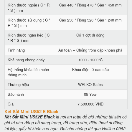
Kích thước ngoài ( C * R
Cao 440 * Rộng 470 * Sâu * 450 mm
* S ) mm
Kích thước sử dụng ( C *
Cao 250 * Rộng 320 * Sâu * 240 mm
R * S ) mm
Kích thước ngăn kéo ( C
Có 1 đợt di động
* R * S ) mm
Tính năng
An toàn + Chống trộm đập khoan phá
Khả năng chống cháy
1000 - 1200°C
Hệ thống khóa liên hoàn
Khóa điện tử cao cấp
thông minh
Thương hiệu
WELKO Safes
Bảo hành
05 Year
Giá
7.500.000 VNĐ
Két Sắt Mini US52 E Black
Két Sắt Mini US52E Black
là nơi an toàn để giữ những tài sản có
giá trị như đồng hồ sang trọng, đồ trang sức, điện thoại di động,
tài liệu, giấy tờ khác của bạn. Gọi cho chúng tôi qua Hotline 0982