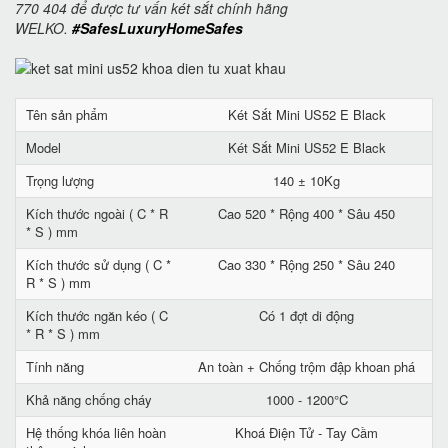
770 404 để được tư vấn két sắt chính hãng
WELKO.
#SafesLuxuryHomeSafes
Tên sản phẩm
Két Sắt Mini US52 E Black
Model
Két Sắt Mini US52 E Black
Trọng lượng
140 ± 10Kg
Kích thước ngoài ( C * R
Cao 520 * Rộng 400 * Sâu 450
* S ) mm
Kích thước sử dụng ( C *
Cao 330 * Rộng 250 * Sâu 240
R * S ) mm
Kích thước ngăn kéo ( C
Có 1 đợt di động
* R * S ) mm
Tính năng
An toàn + Chống trộm đập khoan phá
Khả năng chống cháy
1000 - 1200°C
Hệ thống khóa liên hoàn
Khoá Điện Tử - Tay Cầm