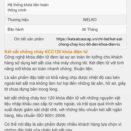
Hệ thống khóa liên hoàn
thông minh
Thương hiệu
WELKO
Bảo hành
36 Tháng
Chi tiết sản phẩm
https://ketsatcaocap.vn/chi-tiet/ket-sat-
chong-chay-kcc-60-den-khoa-dien-tu
Két sắt chống cháy KCC120 khóa điện tử
Công nghệ khóa điện tử đem lại sự an toàn tin tưởng cho khách
hàng sử dụng két sắt của nhà máy chúng tôi. Két điện tử với tính
năng mở khóa an toàn nhanh chóng, thuận tiện.
Là sản phẩm đặc biệt có khả năng chịu được nhiệt độ cao bên
ngoài két sắt mà không làm hư hại đến những tài sản, hồ sơ, giấy
tờ chưa đựng bên trong lòng.
két sắt chống cháy kcc 120 khóa điện tử với những nguyên vật
liệu nhập khẩu cao cấp từ nước ngoài, và trải qua quá trình sản
xuất được giám sát chặt chẽ, với những tiêu chuẩn két sắt ngân
hàng, tiêu chuẩn ISO 9001-2008.
Có thể nói đây là sản phẩm được nhiều khách hàng lựa chọn vì
những đặc biệt của chiếc két sắt này.