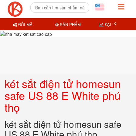
ĐỔI MÃ
SẢN PHẨM
ĐẠI LÝ
két sắt điện tử homesun
safe US 88 E White phú
thọ
két sắt điện tử homesun safe
US 88 E White phú thọ