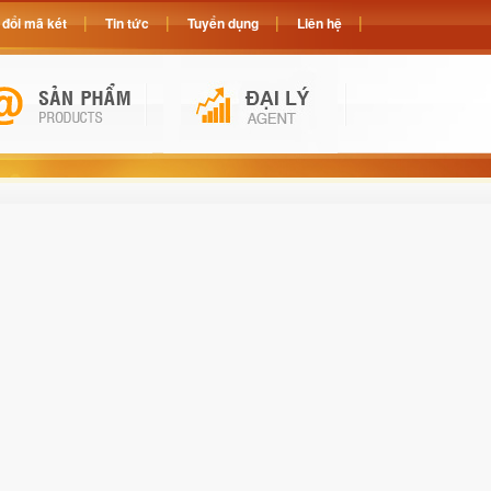
đổi mã két
Tin tức
Tuyển dụng
Liên hệ