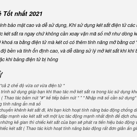
 Tốt nhất 2021
nh bảo mật cao và dễ sử dụng, Khi sử dụng két sắt điện tử các
ược két sắt ra ngay chứ không cần xoay vặn mã số mở như dòng ké
khoá ra bằng điện tử mà két có có thêm tính năng mở bằng cơ "
ộ bền và tính ổn định cao, và dễ dàng sử lý mở két sắt khi khi b
oặc khi bảng điện tử bị hỏng
ử
"cả 2 chế độ vừa cơ vừa điện tử "
trình sử dụng giúp bạn khi thao tác mở két sắt ra trong lúc sử dụng kh
 ( Thao tác bấm nút "#" kế tiếp bấm nút " * " Nhập mã số cần sử dụng
ng tính năng ẩn mã số
huyển khênh két sắt đi, khi bạn kích hoạt tính năng báo động chống d
va đập mạnh vào két sắt với một lực tác động mạnh nhất định để dịch ch
 những kẻ gian thì chiếc két sắt của bạn sẽ phát ra tiến hiệu báo động
iếc két sắt ( Thao tác kích hoạt tính năng báo động rất đơn giản ấn g