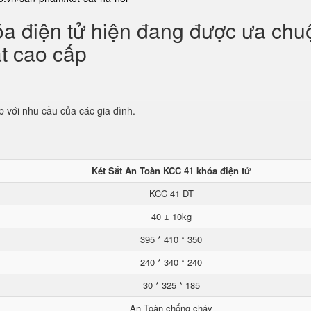
óa điện tử hiện đang được ưa ch
ắt cao cấp
p với nhu cầu của các gia đình.
Két Sắt An Toàn KCC 41 khóa điện tử
KCC 41 DT
40 ± 10kg
395 * 410 * 350
240 * 340 * 240
30 * 325 * 185
An Toàn chống cháy