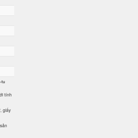
-tu
i tính
, giấy
 sản