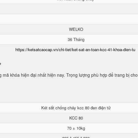
WELKO
36 Tháng
https://ketsatcaocap.vn/chi-tiet/ket-sat-an-toan-kcc-41-khoa-dien-tu
ử
mã khóa hiện đại nhất hiện nay. Trọng lượng phù hợp để trang bị cho
Két sắt chống cháy kcc 80 đen điện tử
KCC 80
70 ± 10kg