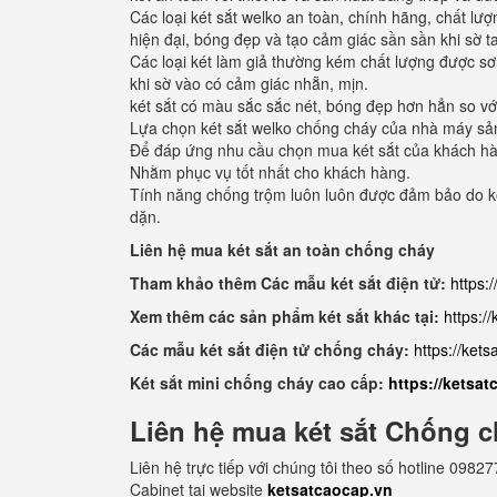
Các loại két sắt welko an toàn, chính hãng, chất l
hiện đại, bóng đẹp và tạo cảm giác sần sần khi sờ t
Các loại két làm giả thường kém chất lượng được sơ
khi sờ vào có cảm giác nhẵn, mịn.
két sắt có màu sắc sắc nét, bóng đẹp hơn hẳn so với
Lựa chọn két sắt welko chống cháy của nhà máy sản 
Để đáp ứng nhu cầu chọn mua két sắt của khách hàng
Nhằm phục vụ tốt nhất cho khách hàng.
Tính năng chống trộm luôn luôn được đảm bảo do ké
dặn.
Liên hệ mua két sắt an toàn chống cháy
Tham khảo thêm Các mẫu két sắt điện tử:
https:
Xem thêm các sản phẩm két sắt khác tại:
https:/
Các mẫu két sắt điện tử chống cháy:
https://ket
Két sắt mini chống cháy cao cấp:
https://ketsa
Liên hệ mua két sắt Chống c
Liên hệ trực tiếp với chúng tôi theo số hotline 0
Cabinet tại website
ketsatcaocap.vn