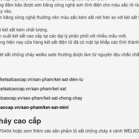
ượng đảm bảo được sơn bằng công nghệ sơn tĩnh điện cho màu sắc rõ rà
ay vào.
n bằng công nghệ thường nên màu sắc kém sắt nét hơn so với két sắt 
 két sắt kém chất lượng.
xuất két sắt cao cấp tại các đại lý phân phối với nhiều mẫu mới.
 hiện nay cửa hàng két sắt điện tử đã có mặt tại khắp các tỉnh thành
t sắt chống cháy welko safe thường được làm từ nguyên liệu chắc chắ
//ketsatcaocap.vn/san-pham/ket-sat-dien-tu
/ketsatcaocap.vn/san-pham/ket-sat
satcaocap.vn/san-pham/ket-sat-chong-chay
tcaocap.vn/san-pham/ket-sat-mini
háy cao cấp
982770404 hoặc xem thêm các sản phẩm tủ sắt chống cháy 4 cánh WELKO