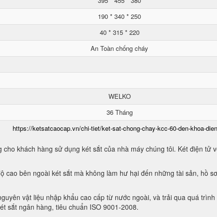
395 * 455 * 380
190 * 340 * 250
40 * 315 * 220
An Toàn chống cháy
WELKO
36 Tháng
https://ketsatcaocap.vn/chi-tiet/ket-sat-chong-chay-kcc-60-den-khoa-dien
 cho khách hàng sử dụng két sắt của nhà máy chúng tôi. Két điện tử vớ
ộ cao bên ngoài két sắt mà không làm hư hại đến những tài sản, hồ sơ
guyên vật liệu nhập khẩu cao cấp từ nước ngoài, và trải qua quá trình
két sắt ngân hàng, tiêu chuẩn ISO 9001-2008.