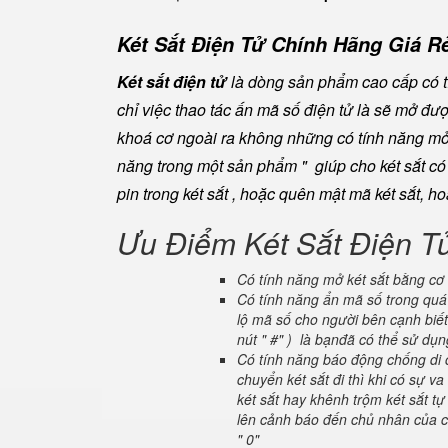
Két Sắt Điện Tử Chính Hãng Giá Rẻ
Két sắt điện tử
là dòng sản phẩm cao cấp có tí
chỉ việc thao tác ấn mã số điện tử là sẽ mở đ
khoá cơ ngoài ra không những có tính năng mở 
năng trong một sản phẩm " giúp cho két sắt có đ
pin trong két sắt , hoặc quên mật mã két sắt, h
Ưu Điểm Két Sắt Điện T
Có tính năng mở két sắt bằng cơ 
Có tính năng ẩn mã số trong quá 
lộ mã số cho người bên cạnh biết
nút " #" ) là bạnđã có thể sử dụ
Có tính năng báo động chống di c
chuyển két sắt đi thì khi có sự 
két sắt hay khênh trộm két sắt tự
lên cảnh báo đến chủ nhân của ch
" 0"