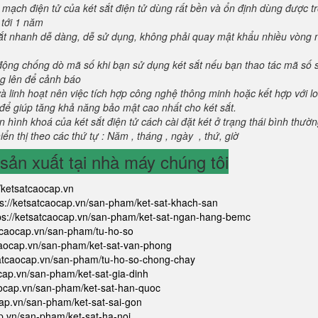
 mạch điện tử của két sắt điện tử dùng rất bền và ổn định dùng được t
 tới 1 năm
 sắt nhanh dễ dàng, dễ sử dụng, không phải quay mật khẩu nhiều vòng 
 động chống dò mã số khi bạn sử dụng két sắt nếu bạn thao tác mã số 
g lên để cảnh báo
và linh hoạt nên việc tích hợp công nghệ thông minh hoặc kết hợp với l
để giúp tăng khả năng bảo mật cao nhất cho két sắt.
 hình khoá của két sắt điện tử cách cài đặt két ở trạng thái bình thườ
ển thị theo các thứ tự : Năm , tháng , ngày , thứ, giờ
ản xuất tại nhà máy chúng tôi
//ketsatcaocap.vn
ps://ketsatcaocap.vn/san-pham/ket-sat-khach-san
ps://ketsatcaocap.vn/san-pham/ket-sat-ngan-hang-bemc
atcaocap.vn/san-pham/tu-ho-so
tcaocap.vn/san-pham/ket-sat-van-phong
satcaocap.vn/san-pham/tu-ho-so-chong-chay
ocap.vn/san-pham/ket-sat-gia-dinh
aocap.vn/san-pham/ket-sat-han-quoc
cap.vn/san-pham/ket-sat-sai-gon
ap.vn/san-pham/ket-sat-ha-noi