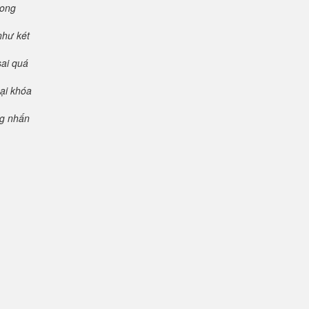
rong
như két
sai quá
oại khóa
ng nhấn