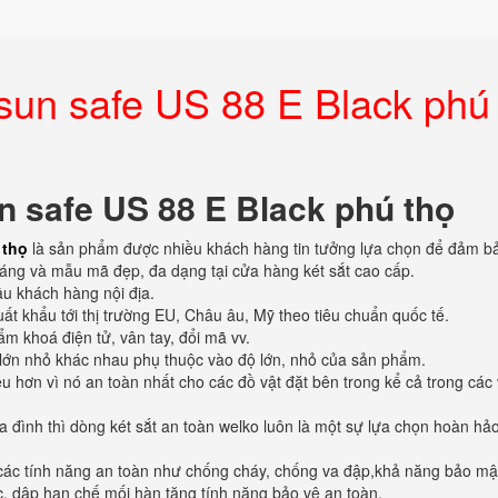
esun safe US 88 E Black phú
n safe US 88 E Black phú thọ
 thọ
là sản phẩm được nhiều khách hàng tin tưởng lựa chọn để đảm b
 dáng và mẫu mã đẹp, đa dạng tại cửa hàng két sắt cao cấp.
ầu khách hàng nội địa.
ất khẩu tới thị trường EU, Châu âu, Mỹ theo tiêu chuẩn quốc tế.
m khoá điện tử, vân tay, đổi mã vv.
lớn nhỏ khác nhau phụ thuộc vào độ lớn, nhỏ của sản phẩm.
u hơn vì nó an toàn nhất cho các đồ vật đặt bên trong kể cả trong các
ia đình thì dòng két sắt an toàn welko luôn là một sự lựa chọn hoàn hả
ới các tính năng an toàn như chống cháy, chống va đập,khả năng bảo mậ
úc, dập hạn chế mối hàn tăng tính năng bảo vệ an toàn.