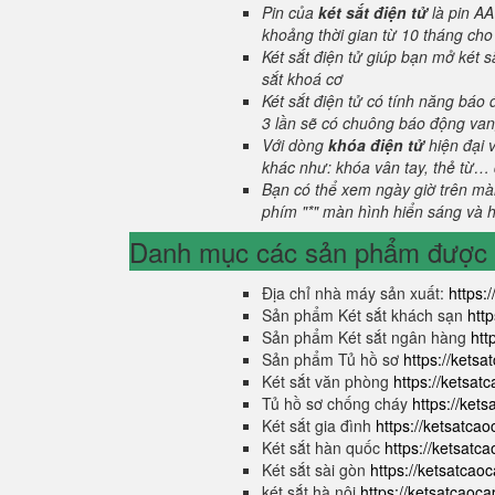
Pin của
két sắt điện tử
là pin AA
khoảng thời gian từ 10 tháng cho
Két sắt điện tử giúp bạn mở két
sắt khoá cơ
Két sắt điện tử có tính năng báo
3 lần sẽ có chuông báo động van
Với dòng
khóa điện tử
hiện đại 
khác như: khóa vân tay, thẻ từ… 
Bạn có thể xem ngày giờ trên màn
phím "*" màn hình hiển sáng và hi
Danh mục các sản phẩm được s
Địa chỉ nhà máy sản xuất:
https:
Sản phẩm Két sắt khách sạn
htt
Sản phẩm Két sắt ngân hàng
htt
Sản phẩm Tủ hồ sơ
https://kets
Két sắt văn phòng
https://ketsa
Tủ hồ sơ chống cháy
https://ket
Két sắt gia đình
https://ketsatca
Két sắt hàn quốc
https://ketsatc
Két sắt sài gòn
https://ketsatcao
két sắt hà nội
https://ketsatcaoc