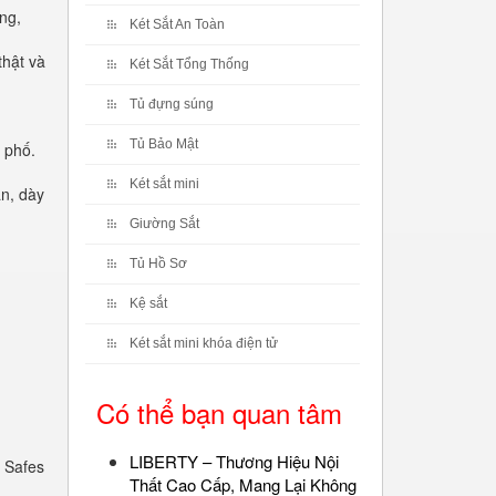
ng,
Két Sắt An Toàn
thật và
Két Sắt Tổng Thống
Tủ đựng súng
Tủ Bảo Mật
 phố.
Két sắt mini
n, dày
Giường Sắt
Tủ Hồ Sơ
Kệ sắt
Két sắt mini khóa điện tử
Có thể bạn quan tâm
LIBERTY – Thương Hiệu Nội
 Safes
Thất Cao Cấp, Mang Lại Không