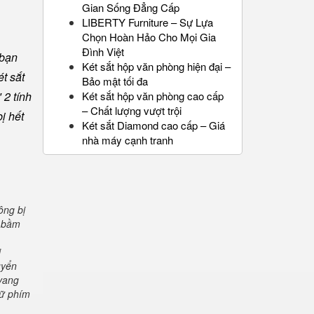
Gian Sống Đẳng Cấp
LIBERTY Furniture – Sự Lựa
Chọn Hoàn Hảo Cho Mọi Gia
Đình Việt
 bạn
Két sắt hộp văn phòng hiện đại –
t sắt
Bảo mật tối đa
 2 tính
Két sắt hộp văn phòng cao cấp
– Chất lượng vượt trội
ị hết
Két sắt Diamond cao cấp – Giá
nhà máy cạnh tranh
ông bị
" bầm
i
uyển
 vang
iữ phím