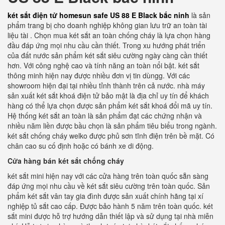
két sắt điện tử homesun safe US 88 E Black bắc ninh
là sản
phẩm trang bị cho doanh nghiệp không gian lưu trữ an toàn tài
liệu tài . Chọn mua két sắt an toàn chống cháy là lựa chọn hàng
đầu đáp ứng mọi nhu cầu cần thiết. Trong xu hướng phát triển
của đất nước sản phẩm két sắt siêu cường ngày càng cần thiết
hơn. Với công nghệ cao và tính năng an toàn nổi bật. két sắt
thông minh hiện nay được nhiều đơn vị tin dùngg. Với các
showroom hiện đại tại nhiều tỉnh thành trên cả nước. nhà máy
sản xuất két sắt khoá điện tử bảo mật là địa chỉ uy tín để khách
hàng có thể lựa chọn được sản phẩm két sắt khoá đổi mã uy tín.
Hệ thống két sắt an toàn là sản phẩm đạt các chứng nhận và
nhiều năm liền được bầu chọn là sản phẩm tiêu biểu trong ngành.
két sắt chống cháy welko được phủ sơn tĩnh điện trên bề mặt. Có
chân cao su cố định hoặc có bánh xe di động.
Cửa hàng bán két sắt chống cháy
két sắt mini hiện nay với các cửa hàng trên toàn quốc sẵn sàng
đáp ứng mọi nhu cầu về két sắt siêu cường trên toàn quốc. Sản
phẩm két sắt vân tay gia đình được sản xuất chính hãng tại xí
nghiệp tủ sắt cao cấp. Được bảo hành 5 năm trên toàn quốc. két
sắt mini được hỗ trợ hướng dẫn thiết lập và sử dụng tại nhà miễn