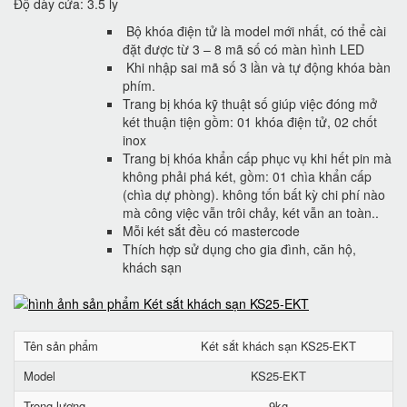
Độ dày cửa: 3.5 ly
Bộ khóa điện tử là model mới nhất, có thể cài
đặt được từ 3 – 8 mã số có màn hình LED
Khi nhập sai mã số 3 lần và tự động khóa bàn
phím.
Trang bị khóa kỹ thuật số giúp việc đóng mở
két thuận tiện gồm: 01 khóa điện tử, 02 chốt
inox
Trang bị khóa khẩn cấp phục vụ khi hết pin mà
không phải phá két, gồm: 01 chìa khẩn cấp
(chìa dự phòng). không tốn bất kỳ chi phí nào
mà công việc vẫn trôi chảy, két vẫn an toàn..
Mỗi két sắt đều có mastercode
Thích hợp sử dụng cho gia đình, căn hộ,
khách sạn
Tên sản phẩm
Két sắt khách sạn KS25-EKT
Model
KS25-EKT
Trọng lượng
9kg