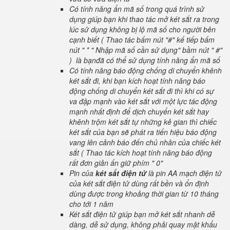
Có tính năng ẩn mã số trong quá trình sử
dụng giúp bạn khi thao tác mở két sắt ra trong
lúc sử dụng không bị lộ mã số cho người bên
cạnh biết ( Thao tác bấm nút "#" kế tiếp bấm
nút " * " Nhập mã số cần sử dụng" bầm nút " #"
) là bạnđã có thể sử dụng tính năng ẩn mã số
Có tính năng báo động chống di chuyển khênh
két sắt đi, khi bạn kích hoạt tính năng báo
động chống di chuyển két sắt đi thì khi có sự
va đập mạnh vào két sắt với một lực tác động
mạnh nhất định để dịch chuyển két sắt hay
khênh trộm két sắt tự những kẻ gian thì chiếc
két sắt của bạn sẽ phát ra tiến hiệu báo động
vang lên cảnh báo đến chủ nhân của chiếc két
sắt ( Thao tác kích hoạt tính năng báo động
rất đơn giản ấn giữ phím " 0"
Pin của
két sắt điện tử
là pin AA mạch điện tử
của két sắt điện tử dùng rất bền và ổn định
dùng được trong khoảng thời gian từ 10 tháng
cho tới 1 năm
Két sắt điện tử giúp bạn mở két sắt nhanh dễ
dàng, dễ sử dụng, không phải quay mật khẩu