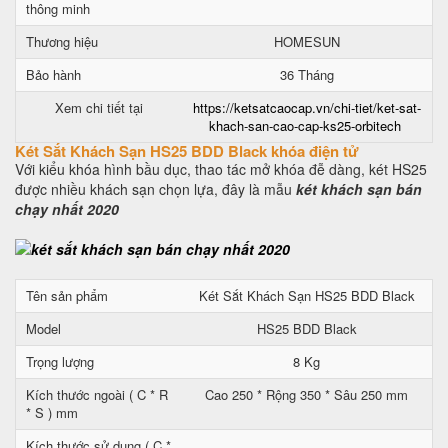
thông minh
Thương hiệu
HOMESUN
Bảo hành
36 Tháng
Xem chi tiết tại
https://ketsatcaocap.vn/chi-tiet/ket-sat-
khach-san-cao-cap-ks25-orbitech
Két Sắt Khách Sạn HS25 BDD Black khóa điện tử
Với kiểu khóa hình bầu dục, thao tác mở khóa đễ dàng, két HS25
được nhiều khách sạn chọn lựa, đây là mẫu
két khách sạn bán
chạy nhất 2020
Tên sản phẩm
Két Sắt Khách Sạn HS25 BDD Black
Model
HS25 BDD Black
Trọng lượng
8 Kg
Kích thước ngoài ( C * R
Cao 250 * Rộng 350 * Sâu 250 mm
* S ) mm
Kích thước sử dụng ( C *