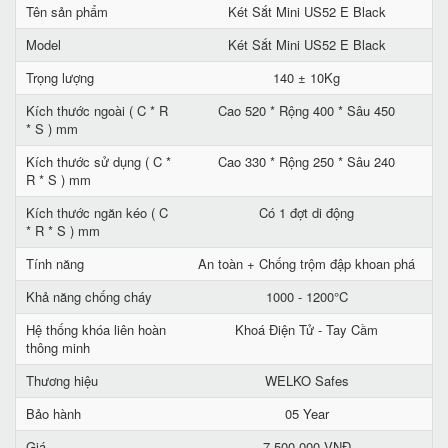
Tên sản phẩm
Két Sắt Mini US52 E Black
Model
Két Sắt Mini US52 E Black
Trọng lượng
140 ± 10Kg
Kích thước ngoài ( C * R
Cao 520 * Rộng 400 * Sâu 450
* S ) mm
Kích thước sử dụng ( C *
Cao 330 * Rộng 250 * Sâu 240
R * S ) mm
Kích thước ngăn kéo ( C
Có 1 đợt di động
* R * S ) mm
Tính năng
An toàn + Chống trộm đập khoan phá
Khả năng chống cháy
1000 - 1200°C
Hệ thống khóa liên hoàn
Khoá Điện Tử - Tay Cầm
thông minh
Thương hiệu
WELKO Safes
Bảo hành
05 Year
Giá
7.500.000 VNĐ