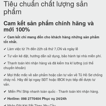
Tiêu chuẩn chất lượng sản
phẩm
Cam kết
sản phẩm chính hãng và
mới 100%
✔
Cam kết
chỉ mang đến cho khách hàng những sản phẩm
tốt nhất.
✔ Làm việc từ 7h đến 22h cả thứ 7,CN và ngày lễ
✔ Tư vấn kê đặt, hướng dẫn sử dụng, bảo hành tại nhà miễn phí.
✔ Thanh toán khi nhận hàng và đã kiểm tra kĩ lưỡng (có thể
chuyển khoản)
✔ Mọi thắc mắc về sản phẩm hoặc cần tư vấn về Tủ Hồ Sơ chống
cháy nổ. Hãy để lại ngay SĐT hoặc IBOX trực tiếp để được tư
vấn.
✔
Miễn Phí Ship nhanh toàn quốc - Thanh toán khi nhận hàng.
✔ Hotline: 098 2770404 Phục vụ 24/24h
✔
Nhận Đặt Két Sắt Theo Yêu Cầu.