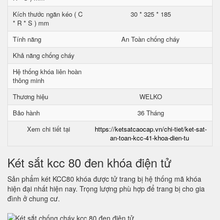
Kích thước ngăn kéo ( C
30 * 325 * 185
* R * S ) mm
Tính năng
An Toàn chống cháy
Khả năng chống cháy
Hệ thống khóa liên hoàn
thông minh
Thương hiệu
WELKO
Bảo hành
36 Tháng
Xem chi tiết tại
https://ketsatcaocap.vn/chi-tiet/ket-sat-
an-toan-kcc-41-khoa-dien-tu
Két sắt kcc 80 đen khóa điện tử
Sản phẩm két KCC80 khóa được tử trang bị hệ thống mã khóa
hiện đại nhất hiện nay. Trọng lượng phù hợp để trang bị cho gia
đình ở chung cư.