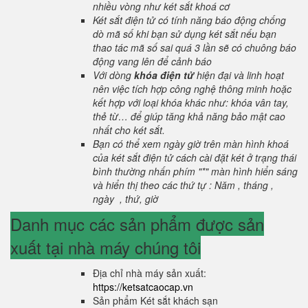
nhiều vòng như két sắt khoá cơ
Két sắt điện tử có tính năng báo động chống
dò mã số khi bạn sử dụng két sắt nếu bạn
thao tác mã số sai quá 3 lần sẽ có chuông báo
động vang lên để cảnh báo
Với dòng
khóa điện tử
hiện đại và linh hoạt
nên việc tích hợp công nghệ thông minh hoặc
kết hợp với loại khóa khác như: khóa vân tay,
thẻ từ… để giúp tăng khả năng bảo mật cao
nhất cho két sắt.
Bạn có thể xem ngày giờ trên màn hình khoá
của két sắt điện tử cách cài đặt két ở trạng thái
bình thường nhấn phím "*" màn hình hiển sáng
và hiển thị theo các thứ tự : Năm , tháng ,
ngày , thứ, giờ
Danh mục các sản phẩm được sản
xuất tại nhà máy chúng tôi
Địa chỉ nhà máy sản xuất:
https://ketsatcaocap.vn
Sản phẩm Két sắt khách sạn