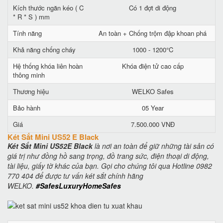
Kích thước ngăn kéo ( C
Có 1 đợt di động
* R * S ) mm
Tính năng
An toàn + Chống trộm đập khoan phá
Khả năng chống cháy
1000 - 1200°C
Hệ thống khóa liên hoàn
Khóa điện tử cao cấp
thông minh
Thương hiệu
WELKO Safes
Bảo hành
05 Year
Giá
7.500.000 VNĐ
Két Sắt Mini US52 E Black
Két Sắt Mini US52E Black
là nơi an toàn để giữ những tài sản có
giá trị như đồng hồ sang trọng, đồ trang sức, điện thoại di động,
tài liệu, giấy tờ khác của bạn. Gọi cho chúng tôi qua Hotline 0982
770 404 để được tư vấn két sắt chính hãng
WELKO.
#SafesLuxuryHomeSafes