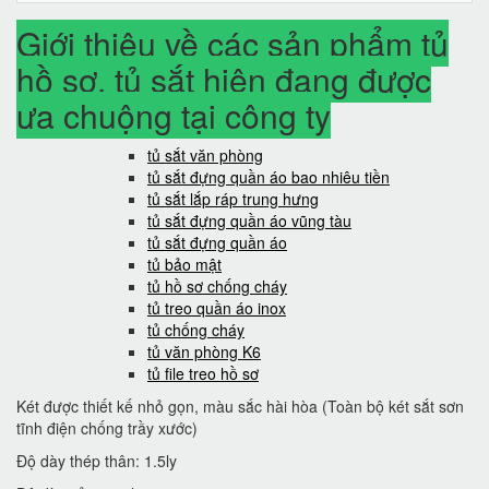
Giới thiệu về các sản phẩm tủ
hồ sơ, tủ sắt hiện đang được
ưa chuộng tại công ty
tủ sắt văn phòng
tủ sắt đựng quần áo bao nhiêu tiền
tủ sắt lắp ráp trung hưng
tủ sắt đựng quần áo vũng tàu
tủ sắt đựng quần áo
tủ bảo mật
tủ hồ sơ chống cháy
tủ treo quần áo inox
tủ chống cháy
tủ văn phòng K6
tủ file treo hồ sơ
Két được thiết kế nhỏ gọn, màu sắc hài hòa (Toàn bộ két sắt sơn
tĩnh điện chống trầy xước)
Độ dày thép thân: 1.5ly