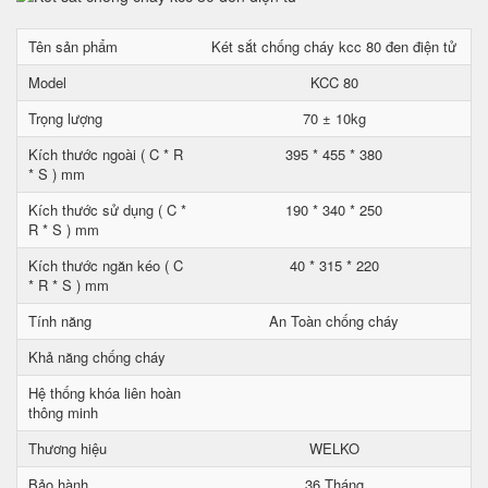
Tên sản phẩm
Két sắt chống cháy kcc 80 đen điện tử
Model
KCC 80
Trọng lượng
70 ± 10kg
Kích thước ngoài ( C * R
395 * 455 * 380
* S ) mm
Kích thước sử dụng ( C *
190 * 340 * 250
R * S ) mm
Kích thước ngăn kéo ( C
40 * 315 * 220
* R * S ) mm
Tính năng
An Toàn chống cháy
Khả năng chống cháy
Hệ thống khóa liên hoàn
thông minh
Thương hiệu
WELKO
Bảo hành
36 Tháng