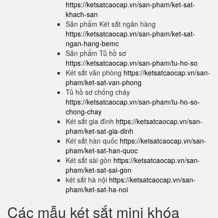
https://ketsatcaocap.vn/san-pham/ket-sat-
khach-san
Sản phẩm Két sắt ngân hàng
https://ketsatcaocap.vn/san-pham/ket-sat-
ngan-hang-bemc
Sản phẩm Tủ hồ sơ
https://ketsatcaocap.vn/san-pham/tu-ho-so
Két sắt văn phòng
https://ketsatcaocap.vn/san-
pham/ket-sat-van-phong
Tủ hồ sơ chống cháy
https://ketsatcaocap.vn/san-pham/tu-ho-so-
chong-chay
Két sắt gia đình
https://ketsatcaocap.vn/san-
pham/ket-sat-gia-dinh
Két sắt hàn quốc
https://ketsatcaocap.vn/san-
pham/ket-sat-han-quoc
Két sắt sài gòn
https://ketsatcaocap.vn/san-
pham/ket-sat-sai-gon
két sắt hà nội
https://ketsatcaocap.vn/san-
pham/ket-sat-ha-noi
Các mẫu két sắt mini khóa