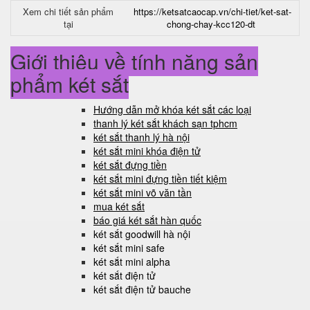
Xem chi tiết sản phẩm
https://ketsatcaocap.vn/chi-tiet/ket-sat-
tại
chong-chay-kcc120-dt
Giới thiệu về tính năng sản
phẩm két sắt
Hướng dẫn mở khóa két sắt các loại
thanh lý két sắt khách sạn tphcm
két sắt thanh lý hà nội
két sắt mini khóa điện tử
két sắt đựng tiền
két sắt mini đựng tiền tiết kiệm
két sắt mini võ văn tần
mua két sắt
báo giá két sắt hàn quốc
két sắt goodwill hà nội
két sắt mini safe
két sắt mini alpha
két sắt điện tử
két sắt điện tử bauche