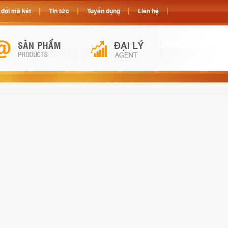
đổi mã két
Tin tức
Tuyển dụng
Liên hệ