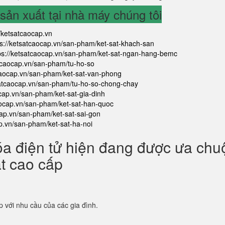
ản xuất tại nhà máy chúng tôi
//ketsatcaocap.vn
ps://ketsatcaocap.vn/san-pham/ket-sat-khach-san
ps://ketsatcaocap.vn/san-pham/ket-sat-ngan-hang-bemc
atcaocap.vn/san-pham/tu-ho-so
tcaocap.vn/san-pham/ket-sat-van-phong
satcaocap.vn/san-pham/tu-ho-so-chong-chay
ocap.vn/san-pham/ket-sat-gia-dinh
aocap.vn/san-pham/ket-sat-han-quoc
cap.vn/san-pham/ket-sat-sai-gon
ap.vn/san-pham/ket-sat-ha-noi
óa điện tử hiện đang được ưa ch
ắt cao cấp
p với nhu cầu của các gia đình.