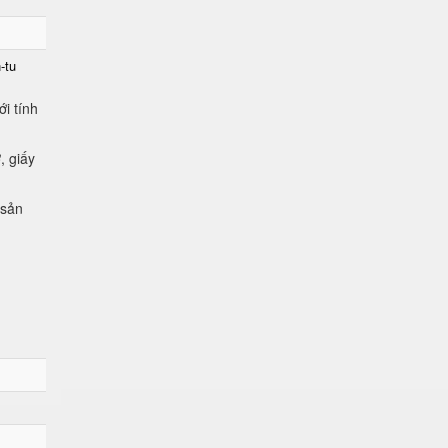
-tu
i tính
, giấy
 sản