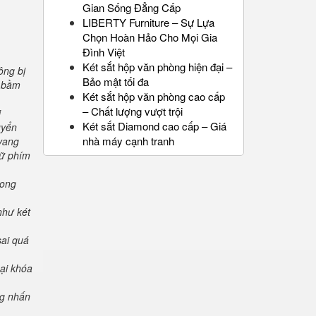
Gian Sống Đẳng Cấp
LIBERTY Furniture – Sự Lựa
Chọn Hoàn Hảo Cho Mọi Gia
Đình Việt
Két sắt hộp văn phòng hiện đại –
ông bị
Bảo mật tối đa
" bầm
Két sắt hộp văn phòng cao cấp
– Chất lượng vượt trội
i
Két sắt Diamond cao cấp – Giá
uyển
nhà máy cạnh tranh
 vang
iữ phím
rong
như két
sai quá
oại khóa
ng nhấn