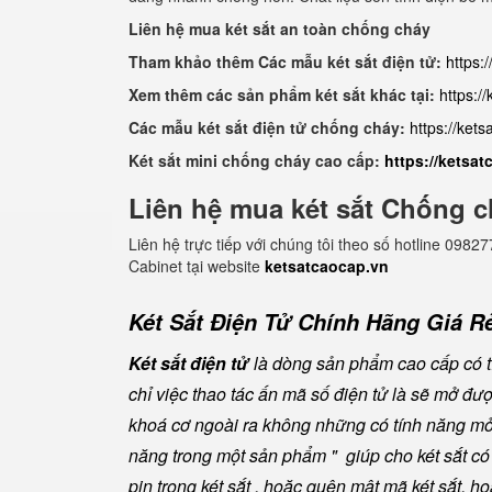
Liên hệ mua két sắt an toàn chống cháy
Tham khảo thêm Các mẫu két sắt điện tử:
https:
Xem thêm các sản phẩm két sắt khác tại:
https:/
Các mẫu két sắt điện tử chống cháy:
https://ket
Két sắt mini chống cháy cao cấp:
https://ketsa
Liên hệ mua két sắt Chống c
Liên hệ trực tiếp với chúng tôi theo số hotline 0
Cabinet tại website
ketsatcaocap.vn
Két Sắt Điện Tử Chính Hãng Giá Rẻ
Két sắt điện tử
là dòng sản phẩm cao cấp có tí
chỉ việc thao tác ấn mã số điện tử là sẽ mở đ
khoá cơ ngoài ra không những có tính năng mở 
năng trong một sản phẩm " giúp cho két sắt có đ
pin trong két sắt , hoặc quên mật mã két sắt, h