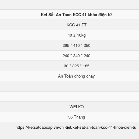
Két Sắt An Toàn KCC 41 khóa điện tử
KCC 41 DT
40 ± 10kg
395 * 410 * 350
240 * 340 * 240
30 * 325 * 185
An Toàn chống cháy
WELKO
36 Tháng
https://ketsatcaocap.vn/chi-tiet/ket-sat-an-toan-kcc-41-khoa-dien-tu