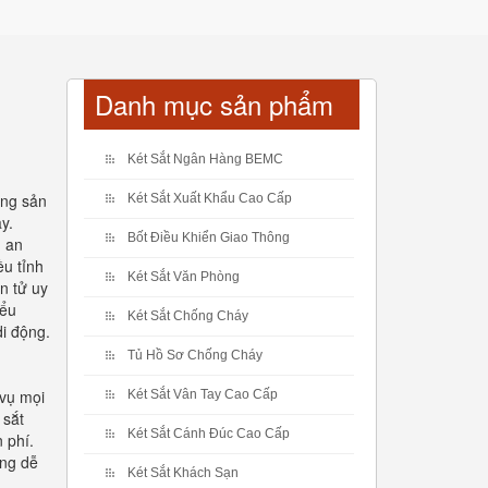
Danh mục sản phẩm
Két Sắt Ngân Hàng BEMC
ợng sản
Két Sắt Xuất Khẩu Cao Cấp
y.
Bốt Điều Khiển Giao Thông
g an
ều tỉnh
Két Sắt Văn Phòng
n tử uy
iểu
Két Sắt Chống Cháy
di động.
Tủ Hồ Sơ Chống Cháy
 vụ mọi
Két Sắt Vân Tay Cao Cấp
 sắt
Két Sắt Cánh Đúc Cao Cấp
 phí.
ụng dễ
Két Sắt Khách Sạn