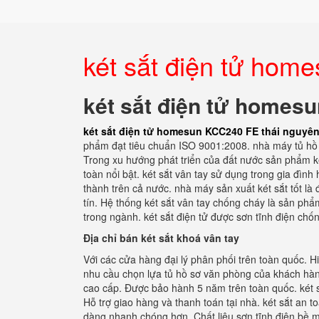
két sắt điện tử hom
két sắt điện tử homes
két sắt điện tử homesun KCC240 FE thái nguyê
phẩm đạt tiêu chuẩn ISO 9001:2008. nhà máy tủ hồ sơ
Trong xu hướng phát triển của đất nước sản phẩm ké
toàn nổi bật. két sắt vân tay sử dụng trong gia đình
thành trên cả nước. nhà máy sản xuất két sắt tốt là
tín. Hệ thống két sắt vân tay chống cháy là sản ph
trong ngành. két sắt điện tử được sơn tĩnh điện chố
Địa chỉ bán két sắt khoá vân tay
Với các cửa hàng đại lý phân phối trên toàn quốc. 
nhu cầu chọn lựa tủ hồ sơ văn phòng của khách hàng
cao cấp. Được bảo hành 5 năm trên toàn quốc. két s
Hỗ trợ giao hàng và thanh toán tại nhà. két sắt an 
dàng nhanh chóng hơn. Chất liệu sơn tĩnh điện bề 