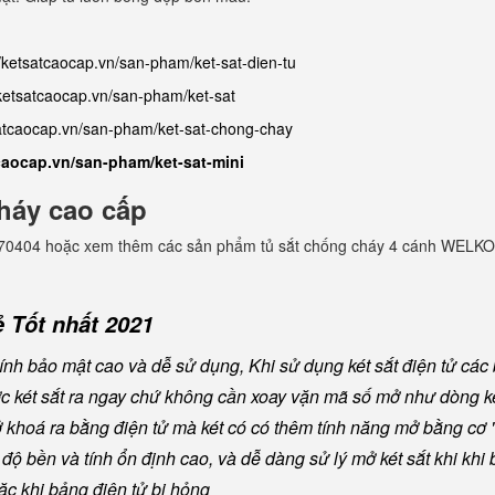
//ketsatcaocap.vn/san-pham/ket-sat-dien-tu
/ketsatcaocap.vn/san-pham/ket-sat
satcaocap.vn/san-pham/ket-sat-chong-chay
tcaocap.vn/san-pham/ket-sat-mini
háy cao cấp
982770404 hoặc xem thêm các sản phẩm tủ sắt chống cháy 4 cánh WELKO
 Tốt nhất 2021
nh bảo mật cao và dễ sử dụng, Khi sử dụng két sắt điện tử các
ược két sắt ra ngay chứ không cần xoay vặn mã số mở như dòng ké
khoá ra bằng điện tử mà két có có thêm tính năng mở bằng cơ "
ộ bền và tính ổn định cao, và dễ dàng sử lý mở két sắt khi khi b
oặc khi bảng điện tử bị hỏng