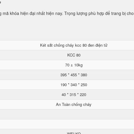
ử
mã khóa hiện đại nhất hiện nay. Trọng lượng phù hợp để trang bị cho
Két sắt chống cháy kcc 80 đen điện tử
KCC 80
70 ± 10kg
395 * 455 * 380
190 * 340 * 250
40 * 315 * 220
An Toàn chống cháy
WELKO