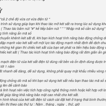
ử
"cả 2 chế độ vừa cơ vừa điện tử "
trình sử dụng giúp bạn khi thao tác mở két sắt ra trong lúc sử dụng kh
 ( Thao tác bấm nút "#" kế tiếp bấm nút " * " Nhập mã số cần sử dụng
ng tính năng ẩn mã số
huyển khênh két sắt đi, khi bạn kích hoạt tính năng báo động chống d
va đập mạnh vào két sắt với một lực tác động mạnh nhất định để dịch ch
 những kẻ gian thì chiếc két sắt của bạn sẽ phát ra tiến hiệu báo động
iếc két sắt ( Thao tác kích hoạt tính năng báo động rất đơn giản ấn g
 mạch điện tử của két sắt điện tử dùng rất bền và ổn định dùng được t
 tới 1 năm
 sắt nhanh dễ dàng, dễ sử dụng, không phải quay mật khẩu nhiều vòng 
 động chống dò mã số khi bạn sử dụng két sắt nếu bạn thao tác mã số 
g lên để cảnh báo
và linh hoạt nên việc tích hợp công nghệ thông minh hoặc kết hợp với l
để giúp tăng khả năng bảo mật cao nhất cho két sắt.
 hình khoá của két sắt điện tử cách cài đặt két ở trạng thái bình thườ
ển thị theo các thứ tự : Năm , tháng , ngày , thứ, giờ