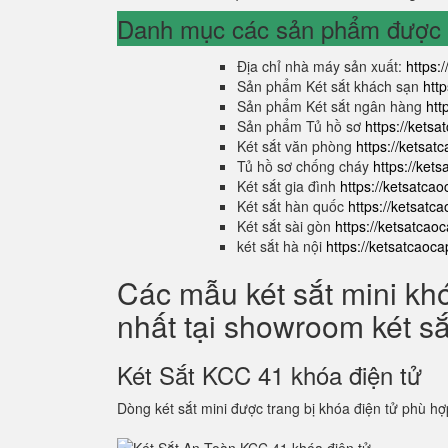
Danh mục các sản phẩm được s
Địa chỉ nhà máy sản xuất:
https:
Sản phẩm Két sắt khách sạn
htt
Sản phẩm Két sắt ngân hàng
htt
Sản phẩm Tủ hồ sơ
https://kets
Két sắt văn phòng
https://ketsa
Tủ hồ sơ chống cháy
https://ket
Két sắt gia đình
https://ketsatca
Két sắt hàn quốc
https://ketsatc
Két sắt sài gòn
https://ketsatcao
két sắt hà nội
https://ketsatcaoc
Các mẫu két sắt mini kh
nhất tại showroom két s
Két Sắt KCC 41 khóa điện tử
Dòng két sắt mini được trang bị khóa điện tử phù hợ