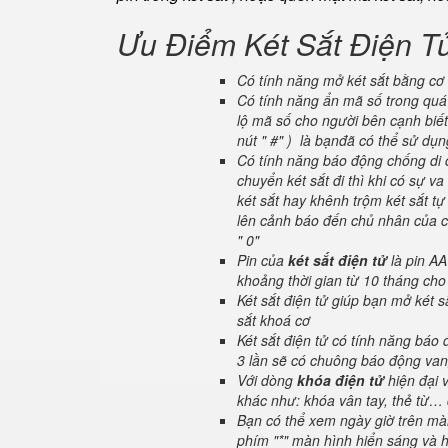
Ưu Điểm Két Sắt Điện T
Có tính năng mở két sắt bằng cơ 
Có tính năng ẩn mã số trong quá 
lộ mã số cho người bên cạnh biết
nút " #" ) là bạnđã có thể sử dụ
Có tính năng báo động chống di c
chuyển két sắt đi thì khi có sự 
két sắt hay khênh trộm két sắt tự
lên cảnh báo đến chủ nhân của ch
" 0"
Pin của
két sắt điện tử
là pin AA
khoảng thời gian từ 10 tháng cho
Két sắt điện tử giúp bạn mở két
sắt khoá cơ
Két sắt điện tử có tính năng báo
3 lần sẽ có chuông báo động van
Với dòng
khóa điện tử
hiện đại 
khác như: khóa vân tay, thẻ từ… 
Bạn có thể xem ngày giờ trên màn
phím "*" màn hình hiển sáng và hi