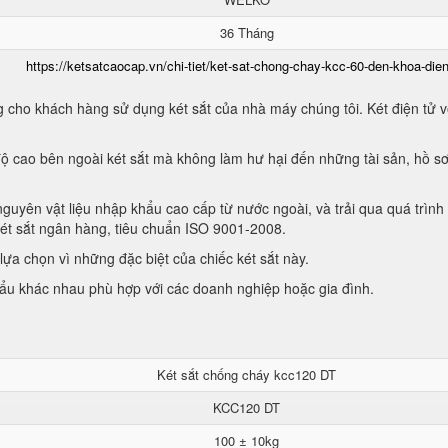
36 Tháng
https://ketsatcaocap.vn/chi-tiet/ket-sat-chong-chay-kcc-60-den-khoa-dien
 cho khách hàng sử dụng két sắt của nhà máy chúng tôi. Két điện tử vớ
ộ cao bên ngoài két sắt mà không làm hư hại đến những tài sản, hồ sơ
guyên vật liệu nhập khẩu cao cấp từ nước ngoài, và trải qua quá trình
két sắt ngân hàng, tiêu chuẩn ISO 9001-2008.
ựa chọn vì những đặc biệt của chiếc két sắt này.
hẩu khác nhau phù hợp với các doanh nghiệp hoặc gia đình.
Két sắt chống cháy kcc120 DT
KCC120 DT
100 ± 10kg