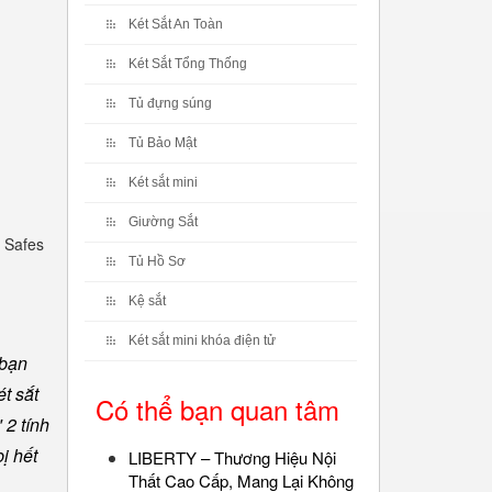
Két Sắt An Toàn
Két Sắt Tổng Thống
Tủ đựng súng
Tủ Bảo Mật
Két sắt mini
Giường Sắt
 Safes
Tủ Hồ Sơ
Kệ sắt
Két sắt mini khóa điện tử
 bạn
t sắt
Có thể bạn quan tâm
 2 tính
ị hết
LIBERTY – Thương Hiệu Nội
Thất Cao Cấp, Mang Lại Không