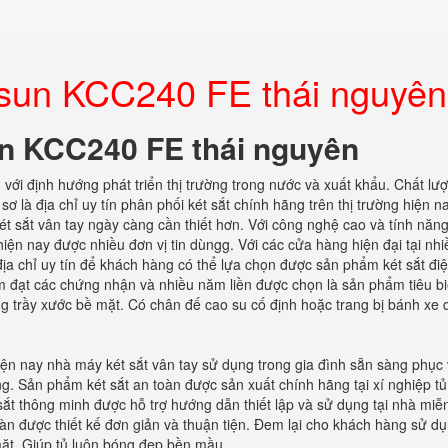
esun KCC240 FE thái nguyên
un KCC240 FE thái nguyên
n
với định hướng phát triển thị trường trong nước và xuất khẩu. Chất lư
 là địa chỉ uy tín phân phối két sắt chính hãng trên thị trường hiện na
t sắt vân tay ngày càng cần thiết hơn. Với công nghệ cao và tính năn
 hiện nay được nhiều đơn vị tin dùngg. Với các cửa hàng hiện đại tại nhi
 địa chỉ uy tín để khách hàng có thể lựa chọn được sản phẩm két sắt điệ
ẩm đạt các chứng nhận và nhiều năm liền được chọn là sản phẩm tiêu b
ng trầy xước bề mặt. Có chân đế cao su cố định hoặc trang bị bánh xe 
Hiện nay nhà máy két sắt vân tay sử dụng trong gia đình sẵn sàng phục
. Sản phẩm két sắt an toàn được sản xuất chính hãng tại xí nghiệp tủ
ắt thông minh được hỗ trợ hướng dẫn thiết lập và sử dụng tại nhà miễn
toàn được thiết kế đơn giản và thuận tiện. Đem lại cho khách hàng sử d
mặt. Giúp tủ luôn bóng đẹp bền mầu.