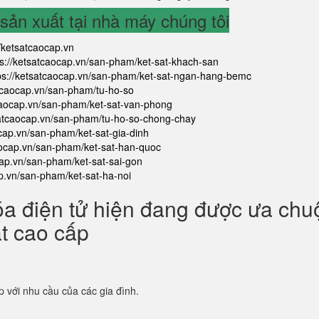
ản xuất tại nhà máy chúng tôi
//ketsatcaocap.vn
ps://ketsatcaocap.vn/san-pham/ket-sat-khach-san
ps://ketsatcaocap.vn/san-pham/ket-sat-ngan-hang-bemc
atcaocap.vn/san-pham/tu-ho-so
tcaocap.vn/san-pham/ket-sat-van-phong
satcaocap.vn/san-pham/tu-ho-so-chong-chay
ocap.vn/san-pham/ket-sat-gia-dinh
aocap.vn/san-pham/ket-sat-han-quoc
cap.vn/san-pham/ket-sat-sai-gon
ap.vn/san-pham/ket-sat-ha-noi
óa điện tử hiện đang được ưa ch
ắt cao cấp
p với nhu cầu của các gia đình.