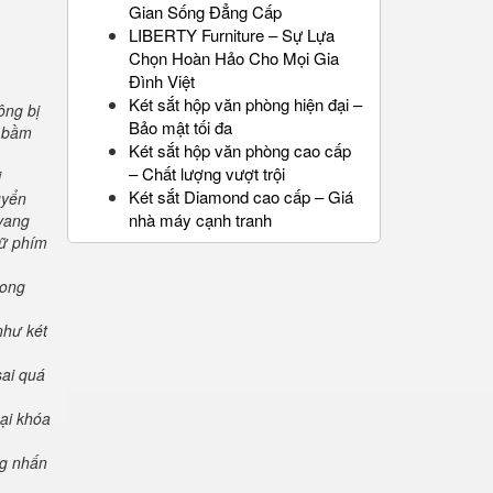
Gian Sống Đẳng Cấp
LIBERTY Furniture – Sự Lựa
Chọn Hoàn Hảo Cho Mọi Gia
Đình Việt
Két sắt hộp văn phòng hiện đại –
ông bị
Bảo mật tối đa
" bầm
Két sắt hộp văn phòng cao cấp
– Chất lượng vượt trội
i
Két sắt Diamond cao cấp – Giá
uyển
nhà máy cạnh tranh
 vang
iữ phím
rong
như két
sai quá
oại khóa
ng nhấn