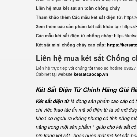
Liên hệ mua két sắt an toàn chống cháy
Tham khảo thêm Các mẫu két sắt điện tử:
https:
Xem thêm các sản phẩm két sắt khác tại:
https:/
Các mẫu két sắt điện tử chống cháy:
https://ket
Két sắt mini chống cháy cao cấp:
https://ketsa
Liên hệ mua két sắt Chống c
Liên hệ trực tiếp với chúng tôi theo số hotline 0
Cabinet tại website
ketsatcaocap.vn
Két Sắt Điện Tử Chính Hãng Giá Rẻ
Két sắt điện tử
là dòng sản phẩm cao cấp có tí
chỉ việc thao tác ấn mã số điện tử là sẽ mở đ
khoá cơ ngoài ra không những có tính năng mở 
năng trong một sản phẩm " giúp cho két sắt có đ
pin trong két sắt , hoặc quên mật mã két sắt, h