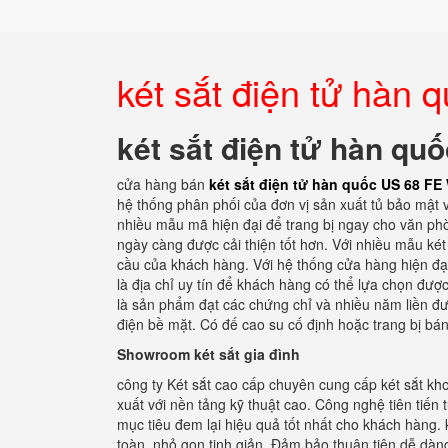
két sắt điện tử hàn
két sắt điện tử hàn qu
cửa hàng bán
két sắt điện tử hàn quốc US 68 FE
hệ thống phân phối của đơn vị sản xuất tủ bảo mật 
nhiều mẫu mã hiện đại để trang bị ngay cho văn ph
ngày càng được cải thiện tốt hơn. Với nhiều mẫu ké
cầu của khách hàng. Với hệ thống cửa hàng hiện đại 
là địa chỉ uy tín để khách hàng có thể lựa chọn được
là sản phẩm đạt các chứng chỉ và nhiều năm liền đượ
điện bề mặt. Có đế cao su cố định hoặc trang bị bán
Showroom két sắt gia đình
công ty Két sắt cao cấp chuyên cung cấp két sắt kh
xuất với nền tảng kỹ thuật cao. Công nghệ tiên tiến
mục tiêu đem lại hiệu quả tốt nhất cho khách hàng. k
toàn, nhỏ gọn tinh giản. Đảm bảo thuận tiện dễ dàng