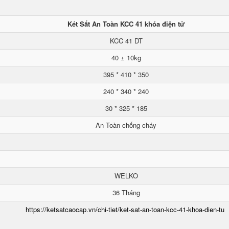
Két Sắt An Toàn KCC 41 khóa điện tử
KCC 41 DT
40 ± 10kg
395 * 410 * 350
240 * 340 * 240
30 * 325 * 185
An Toàn chống cháy
WELKO
36 Tháng
https://ketsatcaocap.vn/chi-tiet/ket-sat-an-toan-kcc-41-khoa-dien-tu