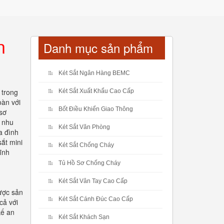
n
Danh mục sản phẩm
Két Sắt Ngân Hàng BEMC
 trong
Két Sắt Xuất Khẩu Cao Cấp
oàn với
Bốt Điều Khiển Giao Thông
sơ
i nhu
Két Sắt Văn Phòng
a đình
sắt mini
Két Sắt Chống Cháy
ĩnh
Tủ Hồ Sơ Chống Cháy
Két Sắt Vân Tay Cao Cấp
được sản
Két Sắt Cánh Đúc Cao Cấp
cả với
kế an
Két Sắt Khách Sạn