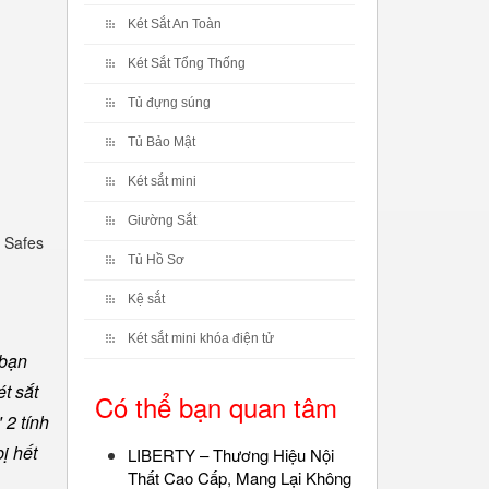
Két Sắt An Toàn
Két Sắt Tổng Thống
Tủ đựng súng
Tủ Bảo Mật
Két sắt mini
Giường Sắt
 Safes
Tủ Hồ Sơ
Kệ sắt
Két sắt mini khóa điện tử
 bạn
t sắt
Có thể bạn quan tâm
 2 tính
ị hết
LIBERTY – Thương Hiệu Nội
Thất Cao Cấp, Mang Lại Không