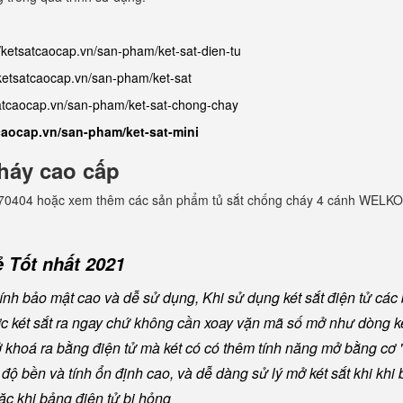
//ketsatcaocap.vn/san-pham/ket-sat-dien-tu
/ketsatcaocap.vn/san-pham/ket-sat
satcaocap.vn/san-pham/ket-sat-chong-chay
tcaocap.vn/san-pham/ket-sat-mini
háy cao cấp
982770404 hoặc xem thêm các sản phẩm tủ sắt chống cháy 4 cánh WELKO
 Tốt nhất 2021
nh bảo mật cao và dễ sử dụng, Khi sử dụng két sắt điện tử các
ược két sắt ra ngay chứ không cần xoay vặn mã số mở như dòng ké
khoá ra bằng điện tử mà két có có thêm tính năng mở bằng cơ "
ộ bền và tính ổn định cao, và dễ dàng sử lý mở két sắt khi khi b
oặc khi bảng điện tử bị hỏng