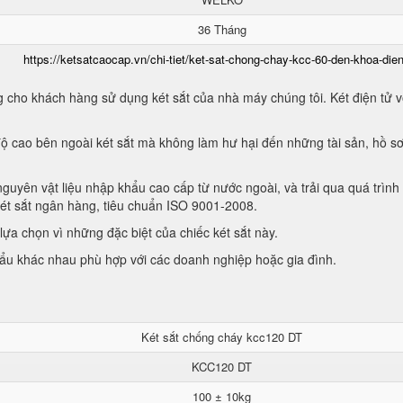
36 Tháng
https://ketsatcaocap.vn/chi-tiet/ket-sat-chong-chay-kcc-60-den-khoa-dien
 cho khách hàng sử dụng két sắt của nhà máy chúng tôi. Két điện tử vớ
ộ cao bên ngoài két sắt mà không làm hư hại đến những tài sản, hồ sơ
guyên vật liệu nhập khẩu cao cấp từ nước ngoài, và trải qua quá trình
két sắt ngân hàng, tiêu chuẩn ISO 9001-2008.
ựa chọn vì những đặc biệt của chiếc két sắt này.
hẩu khác nhau phù hợp với các doanh nghiệp hoặc gia đình.
Két sắt chống cháy kcc120 DT
KCC120 DT
100 ± 10kg