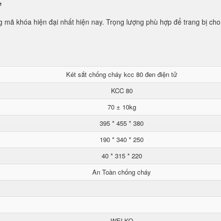
ử
mã khóa hiện đại nhất hiện nay. Trọng lượng phù hợp để trang bị cho
Két sắt chống cháy kcc 80 đen điện tử
KCC 80
70 ± 10kg
395 * 455 * 380
190 * 340 * 250
40 * 315 * 220
An Toàn chống cháy
WELKO