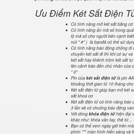
Ưu Điểm Két Sắt Điện T
Có tính năng mở két sắt bằng cơ 
Có tính năng ẩn mã số trong quá 
lộ mã số cho người bên cạnh biết
nút " #" ) là bạnđã có thể sử dụ
Có tính năng báo động chống di c
chuyển két sắt đi thì khi có sự 
két sắt hay khênh trộm két sắt tự
lên cảnh báo đến chủ nhân của ch
" 0"
Pin của
két sắt điện tử
là pin AA
khoảng thời gian từ 10 tháng cho
Két sắt điện tử giúp bạn mở két
sắt khoá cơ
Két sắt điện tử có tính năng báo
3 lần sẽ có chuông báo động van
Với dòng
khóa điện tử
hiện đại 
khác như: khóa vân tay, thẻ từ… 
Bạn có thể xem ngày giờ trên màn
phím "*" màn hình hiển sáng và hi