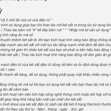
ử
"cả 2 chế độ vừa cơ vừa điện tử "
trình sử dụng giúp bạn khi thao tác mở két sắt ra trong lúc sử dụng kh
 ( Thao tác bấm nút "#" kế tiếp bấm nút " * " Nhập mã số cần sử dụng
ng tính năng ẩn mã số
huyển khênh két sắt đi, khi bạn kích hoạt tính năng báo động chống d
va đập mạnh vào két sắt với một lực tác động mạnh nhất định để dịch ch
 những kẻ gian thì chiếc két sắt của bạn sẽ phát ra tiến hiệu báo động
iếc két sắt ( Thao tác kích hoạt tính năng báo động rất đơn giản ấn g
 mạch điện tử của két sắt điện tử dùng rất bền và ổn định dùng được t
 tới 1 năm
 sắt nhanh dễ dàng, dễ sử dụng, không phải quay mật khẩu nhiều vòng 
 động chống dò mã số khi bạn sử dụng két sắt nếu bạn thao tác mã số 
g lên để cảnh báo
và linh hoạt nên việc tích hợp công nghệ thông minh hoặc kết hợp với l
để giúp tăng khả năng bảo mật cao nhất cho két sắt.
 hình khoá của két sắt điện tử cách cài đặt két ở trạng thái bình thườ
ển thị theo các thứ tự : Năm , tháng , ngày , thứ, giờ