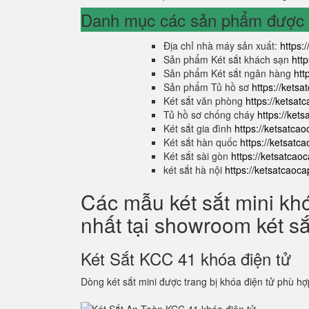
Danh mục các sản phẩm được s
Địa chỉ nhà máy sản xuất:
https:
Sản phẩm Két sắt khách sạn
htt
Sản phẩm Két sắt ngân hàng
htt
Sản phẩm Tủ hồ sơ
https://kets
Két sắt văn phòng
https://ketsa
Tủ hồ sơ chống cháy
https://ket
Két sắt gia đình
https://ketsatca
Két sắt hàn quốc
https://ketsatc
Két sắt sài gòn
https://ketsatcao
két sắt hà nội
https://ketsatcaoc
Các mẫu két sắt mini kh
nhất tại showroom két s
Két Sắt KCC 41 khóa điện tử
Dòng két sắt mini được trang bị khóa điện tử phù hợ