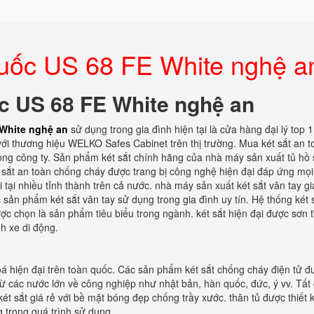
 quốc US 68 FE White nghệ a
ốc US 68 FE White nghệ an
 White nghệ an
sử dụng trong gia đình hiện tại là cửa hàng đại lý top 1
với thương hiệu WELKO Safes Cabinet trên thị trường. Mua két sắt an t
òng công ty. Sản phẩm két sắt chính hãng của nhà máy sản xuất tủ hồ 
t sắt an toàn chống cháy được trang bị công nghệ hiện đại đáp ứng mọ
tại nhiều tỉnh thành trên cả nước. nhà máy sản xuất két sắt vân tay gi
 sản phẩm két sắt vân tay sử dụng trong gia đình uy tín. Hệ thống két 
c chọn là sản phẩm tiêu biểu trong ngành. két sắt hiện đại được sơn t
h xe di động.
oá hiện đại trên toàn quốc. Các sản phẩm két sắt chống cháy điện tử 
 từ các nước lớn về công nghiệp như nhật bản, hàn quốc, đức, ý vv. Tất 
ét sắt giá rẻ với bề mặt bóng đẹp chống trầy xước. thân tủ được thiết 
 trong quá trình sử dụng.