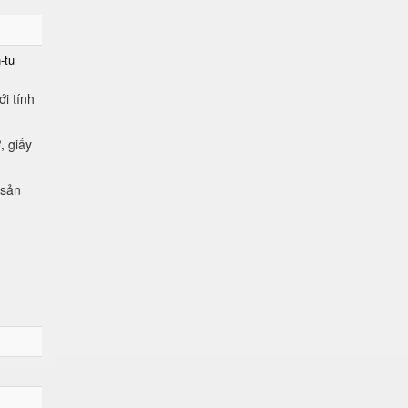
-tu
i tính
, giấy
 sản