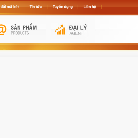
đổi mã két
Tin tức
Tuyển dụng
Liên hệ