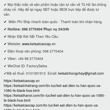
✔ Mọi thắc mắc về sản phẩm hoặc cần tư vấn về Tủ Hồ Sơ chống
cháy nổ. Hãy để lại ngay SĐT hoặc IBOX trực tiếp để được tư
vấn.
✔
Miễn Phí Ship nhanh toàn quốc - Thanh toán khi nhận hàng.
✔ Hotline: 098 2770404 Phục vụ 24/24h
✔
Nhận Đặt Két Sắt Theo Yêu Cầu.
✔
Website:
www.ketsatcaocap.vn
✔ Điện thoại văn phòng: 098 2770404
✔ Viber: +84 98 2770404
✔ WeChat ID: FactorySafes
✔Mã số thuế: 0101391913
Email:
ketsatchongchay@gmail.com
https://ketsatcaocap.vn
https://ketsatnhatrang.com/tin-tuc/ket-sat-dien-tu-han-quoc-us-
1080-fe-black-hoa-binh
https://ketsathanoi.com/tin-tuc/ket-sat-dien-tu-han-quoc-us-1080-
fe-black-hoa-binh
https://ketsatcaocap.com/tin-tuc/ket-sat-dien-tu-han-quoc-us-