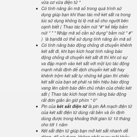
vừa cơ vừa điện tử "
Có tính năng ẩn mã số trong quá trình sử
dụng giúp bạn khi thao tác mở két sắt ra trong
lúc sử dụng không bị lộ mã số cho người bên
cạnh biết ( Thao tác bấm nút "#" kế tiếp bấm
nút " * " Nhập mã số cần sử dụng" bầm nút " #"
) là bạnđã có thể sử dụng tính năng ẩn mã số
Có tính năng báo động chống di chuyển khênh
két sắt đi, khi bạn kích hoạt tính năng báo
động chống di chuyển két sắt đi thì khi có sự
va đập mạnh vào két sắt với một lực tác động
mạnh nhất định để dịch chuyển két sắt hay
khênh trộm két sắt tự những kẻ gian thì chiếc
két sắt của bạn sẽ phát ra tiến hiệu báo động
vang lên cảnh báo đến chủ nhân của chiếc két
sắt ( Thao tác kích hoạt tính năng báo động
rất đơn giản ấn giữ phím " 0"
Pin của
két sắt điện tử
là pin AA mạch điện tử
của két sắt điện tử dùng rất bền và ổn định
dùng được trong khoảng thời gian từ 10 tháng
cho tới 1 năm
Két sắt điện tử giúp bạn mở két sắt nhanh dễ
dàng, dễ sử dụng, không phải quay mật khẩu