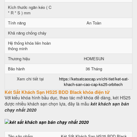
Kích thước ngăn kéo ( C
* R * S ) mm
Tính năng
An Toàn
Khả năng chống cháy
Hệ thống khóa liên hoàn
thông minh
Thương hiệu
HOMESUN
Bảo hành
36 Tháng
Xem chi tiết tại
https://ketsatcaocap.vn/chi-tiet/ket-sat-
khach-san-cao-cap-ks25-orbitech
Két Sắt Khách Sạn HS25 BDD Black khóa điện tử
Với kiểu khóa hình bầu dục, thao tác mở khóa đễ dàng, két HS25
được nhiều khách sạn chọn lựa, đây là mẫu
két khách sạn bán
chạy nhất 2020
Tên sản phẩm
Két Sắt Khách Sạn HS25 BDD Black