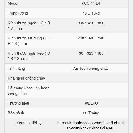
Model
KCC 41 DT
Trọng lượng
40 ± 10kg
Kích thước ngoài ( C * R
395 * 410 * 350
* S ) mm
Kích thước sử dụng ( C *
240 * 340 * 240
R * S ) mm
Kích thước ngăn kéo ( C
30 * 325 * 185
* R * S ) mm
Tính năng
An Toàn chống cháy
Khả năng chống cháy
Hệ thống khóa liên hoàn
thông minh
Thương hiệu
WELKO
Bảo hành
36 Tháng
Xem chi tiết tại
https://ketsatcaocap.vn/chi-tiet/ket-sat-
an-toan-kcc-41-khoa-dien-tu