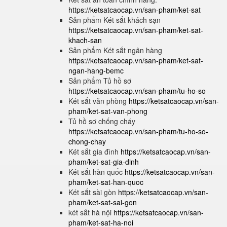
https://ketsatcaocap.vn/san-pham/ket-sat
Sản phẩm Két sắt khách sạn
https://ketsatcaocap.vn/san-pham/ket-sat-
khach-san
Sản phẩm Két sắt ngân hàng
https://ketsatcaocap.vn/san-pham/ket-sat-
ngan-hang-bemc
Sản phẩm Tủ hồ sơ
https://ketsatcaocap.vn/san-pham/tu-ho-so
Két sắt văn phòng
https://ketsatcaocap.vn/san-
pham/ket-sat-van-phong
Tủ hồ sơ chống cháy
https://ketsatcaocap.vn/san-pham/tu-ho-so-
chong-chay
Két sắt gia đình
https://ketsatcaocap.vn/san-
pham/ket-sat-gia-dinh
Két sắt hàn quốc
https://ketsatcaocap.vn/san-
pham/ket-sat-han-quoc
Két sắt sài gòn
https://ketsatcaocap.vn/san-
pham/ket-sat-sai-gon
két sắt hà nội
https://ketsatcaocap.vn/san-
pham/ket-sat-ha-noi