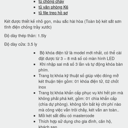
tủ chống cháy
tủ văn phòng K6
tủ file treo hồ sơ
Két được thiết kế nhỏ gọn, màu sắc hài hòa (Toàn bộ két sắt sơn
tĩnh điện chống trầy xước)
Độ dày thép thân: 1.5ly
Độ dày cửa: 3.5 ly
Bộ khóa điện tử là model mới nhất, có thể cài
đặt được từ 3 – 8 mã số có màn hình LED
Khi nhập sai mã số 3 lần và tự động khóa bàn
phím.
Trang bị khóa kỹ thuật số giúp việc đóng mở
két thuận tiện gồm: 01 khóa điện tử, 02 chốt
inox
Trang bị khóa khẩn cấp phục vụ khi hết pin mà
không phải phá két, gồm: 01 chìa khẩn cấp
(chìa dự phòng). không tốn bất kỳ chi phí nào
mà công việc vẫn trôi chảy, két vẫn an toàn..
Mỗi két sắt đều có mastercode
Thích hợp sử dụng cho gia đình, căn hộ,
khách sạn