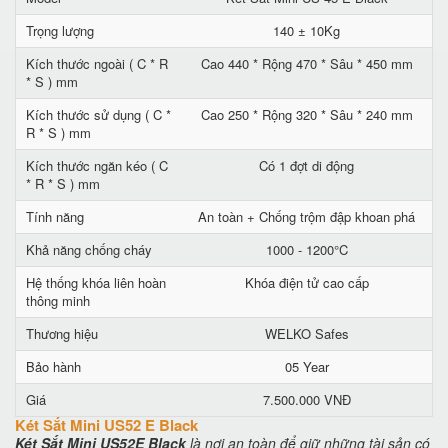
Trọng lượng
140 ± 10Kg
Kích thước ngoài ( C * R
Cao 440 * Rộng 470 * Sâu * 450 mm
* S ) mm
Kích thước sử dụng ( C *
Cao 250 * Rộng 320 * Sâu * 240 mm
R * S ) mm
Kích thước ngăn kéo ( C
Có 1 đợt di động
* R * S ) mm
Tính năng
An toàn + Chống trộm đập khoan phá
Khả năng chống cháy
1000 - 1200°C
Hệ thống khóa liên hoàn
Khóa điện tử cao cấp
thông minh
Thương hiệu
WELKO Safes
Bảo hành
05 Year
Giá
7.500.000 VNĐ
Két Sắt Mini US52 E Black
Két Sắt Mini US52E Black
là nơi an toàn để giữ những tài sản có