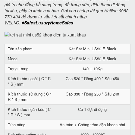
giá trị như đồng hồ sang trọng, đồ trang sức, điện thoại di động,
tài liệu, giấy tờ khác của bạn. Gọi cho chúng tôi qua Hotline 0982
770 404 để được tư vấn két sắt chính hãng
WELKO.
#SafesLuxuryHomeSafes
Tên sản phẩm
Két Sắt Mini US52 E Black
Model
Két Sắt Mini US52 E Black
Trọng lượng
140 ± 10Kg
Kích thước ngoài ( C * R
Cao 520 * Rộng 400 * Sâu 450
* S ) mm
Kích thước sử dụng ( C *
Cao 330 * Rộng 250 * Sâu 240
R * S ) mm
Kích thước ngăn kéo ( C
Có 1 đợt di động
* R * S ) mm
Tính năng
An toàn + Chống trộm đập khoan phá
Khả năng chống cháy
1000 - 1200°C