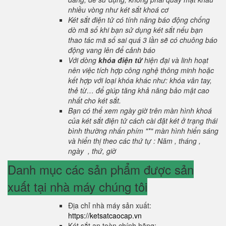
nhiều vòng như két sắt khoá cơ
Két sắt điện tử có tính năng báo động chống
dò mã số khi bạn sử dụng két sắt nếu bạn
thao tác mã số sai quá 3 lần sẽ có chuông báo
động vang lên để cảnh báo
Với dòng
khóa điện tử
hiện đại và linh hoạt
nên việc tích hợp công nghệ thông minh hoặc
kết hợp với loại khóa khác như: khóa vân tay,
thẻ từ… để giúp tăng khả năng bảo mật cao
nhất cho két sắt.
Bạn có thể xem ngày giờ trên màn hình khoá
của két sắt điện tử cách cài đặt két ở trạng thái
bình thường nhấn phím "*" màn hình hiển sáng
và hiển thị theo các thứ tự : Năm , tháng ,
ngày , thứ, giờ
Danh mục các sản phẩm được sản
xuất tại nhà máy chúng tôi
Địa chỉ nhà máy sản xuất:
https://ketsatcaocap.vn
Két sắt an toàn chính hãng: