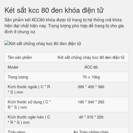
Két sắt kcc 80 đen khóa điện tử
Sản phẩm két KCC80 khóa được tử trang bị hệ thống mã khóa
hiện đại nhất hiện nay. Trọng lượng phù hợp để trang bị cho gia
đình ở chung cư.
Tên sản phẩm
Két sắt chống cháy kcc 80 đen điện tử
Model
KCC 80
Trọng lượng
70 ± 10kg
Kích thước ngoài ( C * R
395 * 455 * 380
* S ) mm
Kích thước sử dụng ( C *
190 * 340 * 250
R * S ) mm
Kích thước ngăn kéo ( C
40 * 315 * 220
* R * S ) mm
Tính năng
An Toàn chống cháy