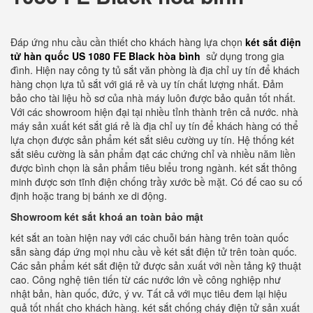
Đáp ứng nhu cầu cần thiết cho khách hàng lựa chọn
két sắt điện
tử hàn quốc US 1080 FE Black hòa bình
sử dụng trong gia
đình. Hiện nay công ty tủ sắt văn phòng là địa chỉ uy tín để khách
hàng chọn lựa tủ sắt với giá rẻ và uy tín chất lượng nhất. Đảm
bảo cho tài liệu hồ sơ của nhà máy luôn được bảo quản tốt nhất.
Với các showroom hiện đại tại nhiều tỉnh thành trên cả nước. nhà
máy sản xuất két sắt giá rẻ là địa chỉ uy tín để khách hàng có thể
lựa chọn được sản phẩm két sắt siêu cường uy tín. Hệ thống két
sắt siêu cường là sản phẩm đạt các chứng chỉ và nhiều năm liền
được bình chọn là sản phẩm tiêu biểu trong ngành. két sắt thông
minh được sơn tĩnh điện chống trầy xước bề mặt. Có đế cao su cố
định hoặc trang bị bánh xe di động.
Showroom két sắt khoá an toàn bảo mật
két sắt an toàn hiện nay với các chuỗi bán hàng trên toàn quốc
sẵn sàng đáp ứng mọi nhu cầu về két sắt điện tử trên toàn quốc.
Các sản phẩm két sắt điện tử được sản xuất với nền tảng kỹ thuật
cao. Công nghệ tiên tiến từ các nước lớn về công nghiệp như
nhật bản, hàn quốc, đức, ý vv. Tất cả với mục tiêu đem lại hiệu
quả tốt nhất cho khách hàng. két sắt chống cháy điện tử sản xuất