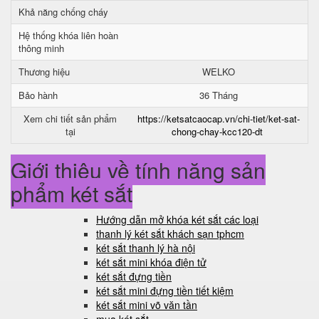
Khả năng chống cháy
Hệ thống khóa liên hoàn
thông minh
Thương hiệu
WELKO
Bảo hành
36 Tháng
Xem chi tiết sản phẩm
https://ketsatcaocap.vn/chi-tiet/ket-sat-
tại
chong-chay-kcc120-dt
Giới thiệu về tính năng sản
phẩm két sắt
Hướng dẫn mở khóa két sắt các loại
thanh lý két sắt khách sạn tphcm
két sắt thanh lý hà nội
két sắt mini khóa điện tử
két sắt đựng tiền
két sắt mini đựng tiền tiết kiệm
két sắt mini võ văn tần