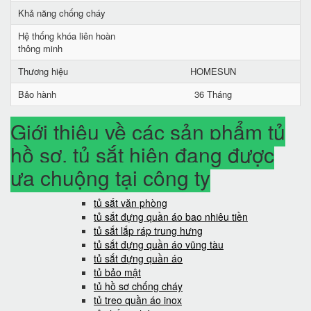
Khả năng chống cháy
Hệ thống khóa liên hoàn
thông minh
Thương hiệu
HOMESUN
Bảo hành
36 Tháng
Giới thiệu về các sản phẩm tủ
hồ sơ, tủ sắt hiện đang được
ưa chuộng tại công ty
tủ sắt văn phòng
tủ sắt đựng quần áo bao nhiêu tiền
tủ sắt lắp ráp trung hưng
tủ sắt đựng quần áo vũng tàu
tủ sắt đựng quần áo
tủ bảo mật
tủ hồ sơ chống cháy
tủ treo quần áo inox