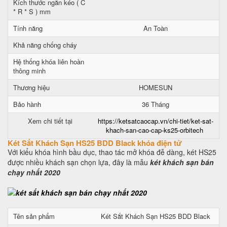
Kích thước ngăn kéo ( C
* R * S ) mm
Tính năng
An Toàn
Khả năng chống cháy
Hệ thống khóa liên hoàn
thông minh
Thương hiệu
HOMESUN
Bảo hành
36 Tháng
Xem chi tiết tại
https://ketsatcaocap.vn/chi-tiet/ket-sat-
khach-san-cao-cap-ks25-orbitech
Két Sắt Khách Sạn HS25 BDD Black khóa điện tử
Với kiểu khóa hình bầu dục, thao tác mở khóa đễ dàng, két HS25
được nhiều khách sạn chọn lựa, đây là mẫu
két khách sạn bán
chạy nhất 2020
Tên sản phẩm
Két Sắt Khách Sạn HS25 BDD Black