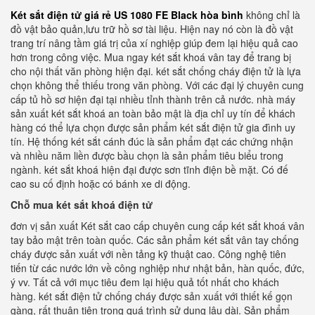
Két sắt điện tử giá rẻ US 1080 FE Black hòa bình
không chỉ là
đồ vật bảo quản,lưu trữ hồ sơ tài liệu. Hiện nay nó còn là đồ vật
trang trí nâng tầm giá trị của xí nghiệp giúp đem lại hiệu quả cao
hơn trong công việc. Mua ngay két sắt khoá vân tay để trang bị
cho nội thất văn phòng hiện đại. két sắt chống cháy điện tử là lựa
chọn không thể thiếu trong văn phòng. Với các đại lý chuyên cung
cấp tủ hồ sơ hiện đại tại nhiều tỉnh thành trên cả nước. nhà máy
sản xuất két sắt khoá an toàn bảo mật là địa chỉ uy tín để khách
hàng có thể lựa chọn được sản phẩm két sắt điện tử gia đình uy
tín. Hệ thống két sắt cánh đúc là sản phẩm đạt các chứng nhận
và nhiều năm liền được bầu chọn là sản phẩm tiêu biểu trong
ngành. két sắt khoá hiện đại được sơn tĩnh điện bề mặt. Có đế
cao su cố định hoặc có bánh xe di động.
Chỗ mua két sắt khoá điện tử
đơn vị sản xuất Két sắt cao cấp chuyên cung cấp két sắt khoá vân
tay bảo mật trên toàn quốc. Các sản phẩm két sắt vân tay chống
cháy được sản xuất với nền tảng kỹ thuật cao. Công nghệ tiên
tiến từ các nước lớn về công nghiệp như nhật bản, hàn quốc, đức,
ý vv. Tất cả với mục tiêu đem lại hiệu quả tốt nhất cho khách
hàng. két sắt điện tử chống cháy được sản xuất với thiết kế gọn
gàng, rất thuận tiện trong quá trình sử dụng lâu dài. Sản phẩm