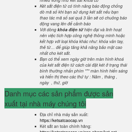
nhiều vòng như két sắt khoá cơ
Két sắt điện tử có tính năng báo động chống
dò mã số khi bạn sử dụng két sắt nếu bạn
thao tác mã số sai quá 3 lần sẽ có chuông báo
động vang lên để cảnh báo
Với dòng
khóa điện tử
hiện đại và linh hoạt
nên việc tích hợp công nghệ thông minh hoặc
kết hợp với loại khóa khác như: khóa vân tay,
thẻ từ… để giúp tăng khả năng bảo mật cao
nhất cho két sắt.
Bạn có thể xem ngày giờ trên màn hình khoá
của két sắt điện tử cách cài đặt két ở trạng thái
bình thường nhấn phím "*" màn hình hiển sáng
và hiển thị theo các thứ tự : Năm , tháng ,
ngày , thứ, giờ
Danh mục các sản phẩm được sản
xuất tại nhà máy chúng tôi
Địa chỉ nhà máy sản xuất:
https://ketsatcaocap.vn
Két sắt an toàn chính hãng: