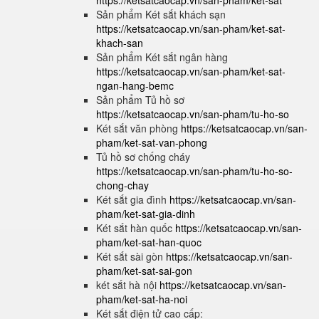
https://ketsatcaocap.vn/san-pham/ket-sat
Sản phẩm Két sắt khách sạn
https://ketsatcaocap.vn/san-pham/ket-sat-
khach-san
Sản phẩm Két sắt ngân hàng
https://ketsatcaocap.vn/san-pham/ket-sat-
ngan-hang-bemc
Sản phẩm Tủ hồ sơ
https://ketsatcaocap.vn/san-pham/tu-ho-so
Két sắt văn phòng
https://ketsatcaocap.vn/san-
pham/ket-sat-van-phong
Tủ hồ sơ chống cháy
https://ketsatcaocap.vn/san-pham/tu-ho-so-
chong-chay
Két sắt gia đình
https://ketsatcaocap.vn/san-
pham/ket-sat-gia-dinh
Két sắt hàn quốc
https://ketsatcaocap.vn/san-
pham/ket-sat-han-quoc
Két sắt sài gòn
https://ketsatcaocap.vn/san-
pham/ket-sat-sai-gon
két sắt hà nội
https://ketsatcaocap.vn/san-
pham/ket-sat-ha-noi
Két sắt điện tử cao cấp: