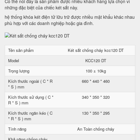
Có thể nói đây là sản phẩm được nhiều khách hàng lựa chọn vì
những đặc biệt của chiếc két sắt này.
hệ thống khóa két điện tử lữu trữ được nhiều mật khẩu khác nhau
phù hợp với các doanh nghiệp hoặc gia đình.
Tên sản phẩm
Két sắt chống cháy kcc120 DT
Model
KCC120 DT
Trọng lượng
100 ± 10kg
Kích thước ngoài ( C * R
660 * 440 * 460
* S ) mm
Kích thước sử dụng ( C *
340 * 350 * 320
R * S ) mm
Kích thước ngăn kéo ( C
130 * 350 * 295
* R * S ) mm
Tính năng
An Toàn chống cháy
Khả năng chống cháy