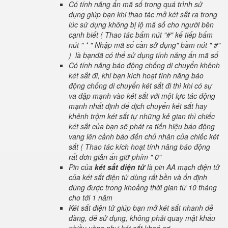
Có tính năng ẩn mã số trong quá trình sử
dụng giúp bạn khi thao tác mở két sắt ra trong
lúc sử dụng không bị lộ mã số cho người bên
cạnh biết ( Thao tác bấm nút "#" kế tiếp bấm
nút " * " Nhập mã số cần sử dụng" bầm nút " #"
) là bạnđã có thể sử dụng tính năng ẩn mã số
Có tính năng báo động chống di chuyển khênh
két sắt đi, khi bạn kích hoạt tính năng báo
động chống di chuyển két sắt đi thì khi có sự
va đập mạnh vào két sắt với một lực tác động
mạnh nhất định để dịch chuyển két sắt hay
khênh trộm két sắt tự những kẻ gian thì chiếc
két sắt của bạn sẽ phát ra tiến hiệu báo động
vang lên cảnh báo đến chủ nhân của chiếc két
sắt ( Thao tác kích hoạt tính năng báo động
rất đơn giản ấn giữ phím " 0"
Pin của
két sắt điện tử
là pin AA mạch điện tử
của két sắt điện tử dùng rất bền và ổn định
dùng được trong khoảng thời gian từ 10 tháng
cho tới 1 năm
Két sắt điện tử giúp bạn mở két sắt nhanh dễ
dàng, dễ sử dụng, không phải quay mật khẩu