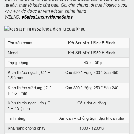
tài liệu, giấy tờ khác của bạn. Gọi cho chúng tôi qua Hotline 0982
770 404 để được tư vấn két sắt chính hãng
WELKO.
#SafesLuxuryHomeSafes
Tên sản phẩm
Két Sắt Mini US52 E Black
Model
Két Sắt Mini US52 E Black
Trọng lượng
140 ± 10Kg
Kích thước ngoài ( C * R
Cao 520 * Rộng 400 * Sâu 450
* S ) mm
Kích thước sử dụng ( C *
Cao 330 * Rộng 250 * Sâu 240
R * S ) mm
Kích thước ngăn kéo ( C
Có 1 đợt di động
* R * S ) mm
Tính năng
An toàn + Chống trộm đập khoan phá
Khả năng chống cháy
1000 - 1200°C