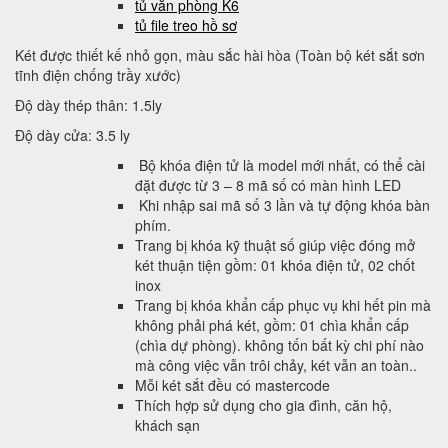
tủ văn phòng K6
tủ file treo hồ sơ
Két được thiết kế nhỏ gọn, màu sắc hài hòa (Toàn bộ két sắt sơn
tĩnh điện chống trầy xước)
Độ dày thép thân: 1.5ly
Độ dày cửa: 3.5 ly
Bộ khóa điện tử là model mới nhất, có thể cài
đặt được từ 3 – 8 mã số có màn hình LED
Khi nhập sai mã số 3 lần và tự động khóa bàn
phím.
Trang bị khóa kỹ thuật số giúp việc đóng mở
két thuận tiện gồm: 01 khóa điện tử, 02 chốt
inox
Trang bị khóa khẩn cấp phục vụ khi hết pin mà
không phải phá két, gồm: 01 chìa khẩn cấp
(chìa dự phòng). không tốn bất kỳ chi phí nào
mà công việc vẫn trôi chảy, két vẫn an toàn..
Mỗi két sắt đều có mastercode
Thích hợp sử dụng cho gia đình, căn hộ,
khách sạn