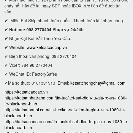
cháy nổ. Hãy để lại ngay SĐT hoặc IBOX trực tiếp để được tư
vấn.
✔
Miễn Phí Ship nhanh toàn quốc - Thanh toán khi nhận hàng.
✔ Hotline: 098 2770404 Phục vụ 24/24h
✔
Nhận Đặt Két Sắt Theo Yêu Cầu.
✔
Website:
www.ketsatcaocap.vn
✔ Điện thoại văn phòng: 098 2770404
✔ Viber: +84 98 2770404
✔ WeChat ID: FactorySafes
✔Mã số thuế: 0101391913
Email:
ketsatchongchay@gmail.com
https://ketsatcaocap.vn
https://ketsatnhatrang.com/tin-tuc/ket-sat-dien-tu-gia-re-us-1080-
fe-black-hoa-binh
https://ketsathanoi.com/tin-tuc/ket-sat-dien-tu-gia-re-us-1080-fe-
black-hoa-binh
https://ketsatcaocap.com/tin-tuc/ket-sat-dien-tu-gia-re-us-1080-fe-
black-hoa-binh