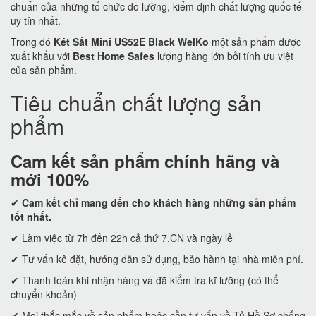
chuẩn của những tổ chức đo lường, kiểm định chất lượng quốc tế
uy tín nhất.
Trong đó
Két Sắt Mini US52E Black WelKo
một sản phẩm được
xuất khẩu với
Best Home Safes
lượng hàng lớn bởi tính ưu việt
của sản phẩm.
Tiêu chuẩn chất lượng sản
phẩm
Cam kết
sản phẩm chính hãng và
mới 100%
✔
Cam kết
chỉ mang đến cho khách hàng những sản phẩm
tốt nhất.
✔ Làm việc từ 7h đến 22h cả thứ 7,CN và ngày lễ
✔ Tư vấn kê đặt, hướng dẫn sử dụng, bảo hành tại nhà miễn phí.
✔ Thanh toán khi nhận hàng và đã kiểm tra kĩ lưỡng (có thể
chuyển khoản)
✔ Mọi thắc mắc về sản phẩm hoặc cần tư vấn về Tủ Hồ Sơ chống