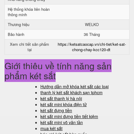
Hệ thống khóa liên hoàn
thông minh
Thương hiệu
WELKO
Bảo hành
36 Tháng
Xem chi tiết sản phẩm
https://ketsatcaocap.vn/chi-tiet/ket-sat-
tại
chong-chay-kcc120-dt
Giới thiệu về tính năng sản
phẩm két sắt
Hướng dẫn mở khóa két sắt các loại
thanh lý két sắt khách sạn tphcm
két sắt thanh lý hà nội
két sắt mini khóa điện tử
két sắt đựng tiền
két sắt mini đựng tiền tiết kiệm
két sắt mini võ văn tần
mua két sắt