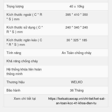
Trọng lượng
40 ± 10kg
Kích thước ngoài ( C * R
395 * 410 * 350
* S ) mm
Kích thước sử dụng ( C *
240 * 340 * 240
R * S ) mm
Kích thước ngăn kéo ( C
30 * 325 * 185
* R * S ) mm
Tính năng
An Toàn chống cháy
Khả năng chống cháy
Hệ thống khóa liên hoàn
thông minh
Thương hiệu
WELKO
Bảo hành
36 Tháng
Xem chi tiết tại
https://ketsatcaocap.vn/chi-tiet/ket-sat-
an-toan-kcc-41-khoa-dien-tu