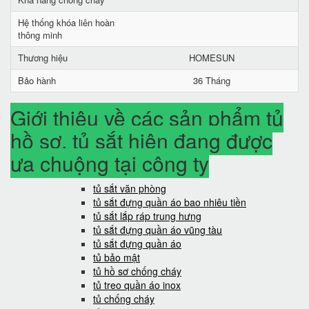
Hệ thống khóa liên hoàn
thông minh
Thương hiệu
HOMESUN
Bảo hành
36 Tháng
Giới thiệu về các sản phẩm tủ
hồ sơ, tủ sắt hiện đang được
ưa chuộng tại công ty
tủ sắt văn phòng
tủ sắt đựng quần áo bao nhiêu tiền
tủ sắt lắp ráp trung hưng
tủ sắt đựng quần áo vũng tàu
tủ sắt đựng quần áo
tủ bảo mật
tủ hồ sơ chống cháy
tủ treo quần áo inox
tủ chống cháy