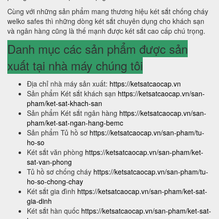
Cùng với những sản phẩm mang thương hiệu két sắt chống cháy
welko safes thì những dòng két sắt chuyên dụng cho khách sạn
và ngân hàng cũng là thế mạnh được két sắt cao cấp chú trọng.
Danh mục các sản phẩm được sản
xuất tại nhà máy chúng tôi
Địa chỉ nhà máy sản xuất:
https://ketsatcaocap.vn
Sản phẩm Két sắt khách sạn
https://ketsatcaocap.vn/san-
pham/ket-sat-khach-san
Sản phẩm Két sắt ngân hàng
https://ketsatcaocap.vn/san-
pham/ket-sat-ngan-hang-bemc
Sản phẩm Tủ hồ sơ
https://ketsatcaocap.vn/san-pham/tu-
ho-so
Két sắt văn phòng
https://ketsatcaocap.vn/san-pham/ket-
sat-van-phong
Tủ hồ sơ chống cháy
https://ketsatcaocap.vn/san-pham/tu-
ho-so-chong-chay
Két sắt gia đình
https://ketsatcaocap.vn/san-pham/ket-sat-
gia-dinh
Két sắt hàn quốc
https://ketsatcaocap.vn/san-pham/ket-sat-