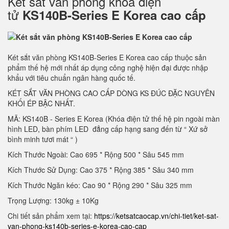
Két sắt vân phòng khóa điện
tử
KS140B-Series E Korea cao cấp
Két sắt văn phòng KS140B-Series E Korea cao cấp thuộc sản
phẩm thế hệ mới nhất áp dụng công nghệ hiện đại được nhập
khẩu với tiêu chuẩn ngân hàng quốc tế.
KÉT SẮT VĂN PHÒNG CAO CẤP DÒNG KS ĐÚC ĐẶC NGUYÊN
KHỐI ÉP BẬC NHẤT.
MÃ: KS140B - Series E Korea (Khóa điện tử thế hệ pin ngoài màn
hình LED, bàn phím LED đẳng cấp hạng sang đến từ “ Xứ sở
bình minh tươi mát “ )
Kích Thước Ngoài: Cao 695 * Rộng 500 * Sâu 545 mm
Kích Thước Sử Dụng: Cao 375 * Rộng 385 * Sâu 340 mm
Kích Thước Ngăn kéo: Cao 90 * Rộng 290 * Sâu 325 mm
Trọng Lượng: 130kg ± 10Kg
Chi tiết sản phẩm xem tại:
https://ketsatcaocap.vn/chi-tiet/ket-sat-
van-phong-ks140b-series-e-korea-cao-cap