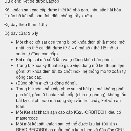
Ưu điểm: Két để được Laptop
Két khách sạn cao cấp được thiết kế nhỏ gọn, màu sắc hài hòa
(Toàn bộ két sắt sơn tĩnh điện chống trầy xước)
Độ dày thép thân: 1.5ly
Độ dày cửa: 3.5 ly
Mỗi chiếc két sắt đều trang bị bộ khóa điện tử là model mới
nhất, có thể cài đặt được từ 3 – 6 mã số ( thế Hệ mô tơ
xoắn tự động cao cấp)
Khi nhập sai mã số 3 lần và tự động khóa bàn phím.
Trang bị khóa kỹ thuật số giúp việc đóng mở két thuận tiện
gồm: 01 khóa điện tử, 02 chốt inox, hệ thống mô tơ xoắn tự
động cao cấp.
(Dùng phím # két tự động đóng).
Trang bị khóa khẩn cấp phục vụ khi hết pin mà không phải
phá két, gồm: 01 chìa khẩn cấp (chìa dự phòng). không tốn
bất kỳ chi phí nào mà công việc vẫn trôi chảy, két vẫn an
toàn..
Mỗi Két sắt khách sạn cao cấp KS25-ORBITECH đều có
mastercode
Mỗi một két sắt khách sạn có thể được lưu lại 100 lần (
READ RECORD) có phần mềm kèm theo và đầu đọc CEU