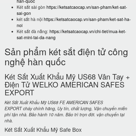
han-quoc
Két sắt sài gòn
https://ketsatcaocap.vn/san-pham/ket-sat-
sai-gon
két sắt hà nội
https://ketsatcaocap.vn/san-pham/ket-sat-ha-
noi
Két sắt đà nẵng:
https://ketsatcaocap.vn/chi-tiet/mua-ket-
sat-mini-tai-da-nang
Sản phẩm két sắt điện tử công
nghệ hàn quốc
Két Sắt Xuất Khẩu Mỹ US68 Vân Tay +
Điện Tử WELKO AMERICAN SAFES
EXPORT
Két Sắt Xuất Khẩu Mỹ US68 FE AMERICAN SAFES
EXPORT cháy chính hãng, Uy tín, chất lượng, Vận chuyển miễn
phí tận nhà. Bảo hành 10 năm. Bảo trì trọn đời. vận chuyển tại
nhà.
Két Sắt Xuất Khẩu Mỹ Safe Box