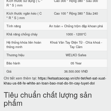
Kích thước sử dụng ( C *
Cao 300 * Rộng 380 * Sâu 300
R * S ) mm
Kích thước ngăn kéo ( C
Cao 100 * Rộng 380 * Sâu 240
* R * S ) mm
Tính năng
An toàn + Chống trộm đập khoan phá
Khả năng chống cháy
1000 - 1200°C
Hệ thống khóa liên hoàn
Khoá Vân Tay Điện Tử - Chìa khoá -
thông minh
Tay Cầm
Thương hiệu
WELKO Safes
Bảo hành
05 Year
Giá
36.500.000 VNĐ
Chi tiết xem thêm tại:
https://ketsatcaocap.vn/chi-tiet/ket-sat-xuat-
khau-us-68-fe-white-an-toan-bao-mat-do-tin-cay-tuyet-doi
Tiêu chuẩn chất lượng sản
phẩm