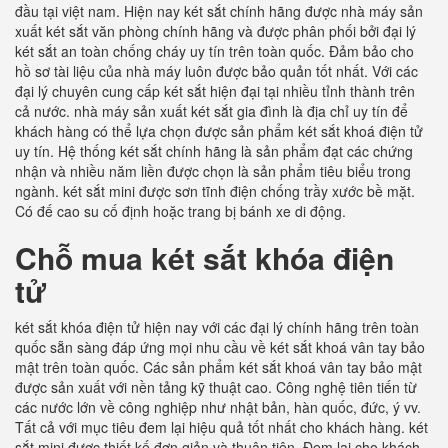
đầu tại việt nam. Hiện nay két sắt chính hãng được nhà máy sản
xuất két sắt văn phòng chính hãng và được phân phối bởi đại lý
két sắt an toàn chống cháy uy tín trên toàn quốc. Đảm bảo cho
hồ sơ tài liệu của nhà máy luôn được bảo quản tốt nhất. Với các
đại lý chuyên cung cấp két sắt hiện đại tại nhiều tỉnh thành trên
cả nước. nhà máy sản xuất két sắt gia đình là địa chỉ uy tín để
khách hàng có thể lựa chọn được sản phẩm két sắt khoá điện tử
uy tín. Hệ thống két sắt chính hãng là sản phẩm đạt các chứng
nhận và nhiều năm liền được chọn là sản phẩm tiêu biểu trong
ngành. két sắt mini được sơn tĩnh điện chống trầy xước bề mặt.
Có đế cao su cố định hoặc trang bị bánh xe di động.
Chỗ mua két sắt khóa điện
tử
két sắt khóa điện tử hiện nay với các đại lý chính hãng trên toàn
quốc sẵn sàng đáp ứng mọi nhu cầu về két sắt khoá vân tay bảo
mật trên toàn quốc. Các sản phẩm két sắt khoá vân tay bảo mật
được sản xuất với nền tảng kỹ thuật cao. Công nghệ tiên tiến từ
các nước lớn về công nghiệp như nhật bản, hàn quốc, đức, ý vv.
Tất cả với mục tiêu đem lại hiệu quả tốt nhất cho khách hàng. két
sắt mini được thiết kế đơn giản và thuận tiện. Đem lại cho khách