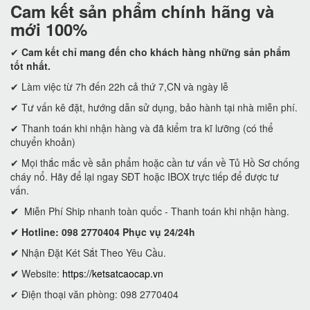
Cam kết
sản phẩm chính hãng và
mới 100%
✔
Cam kết
chỉ mang đến cho khách hàng những sản phẩm
tốt nhất.
✔ Làm việc từ 7h đến 22h cả thứ 7,CN và ngày lễ
✔ Tư vấn kê đặt, hướng dẫn sử dụng, bảo hành tại nhà miễn phí.
✔ Thanh toán khi nhận hàng và đã kiểm tra kĩ lưỡng (có thể
chuyển khoản)
✔ Mọi thắc mắc về sản phẩm hoặc cần tư vấn về Tủ Hồ Sơ chống
cháy nổ. Hãy để lại ngay SĐT hoặc IBOX trực tiếp để được tư
vấn.
✔
Miễn Phí Ship nhanh toàn quốc - Thanh toán khi nhận hàng.
✔ Hotline: 098 2770404 Phục vụ 24/24h
✔
Nhận Đặt Két Sắt Theo Yêu Cầu.
✔
Website:
https://ketsatcaocap.vn
✔ Điện thoại văn phòng: 098 2770404