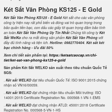
Két Sắt Văn Phòng KS125 - E Gold
Két Sắt Văn Phòng KS125 - E Gold
Két sắt cho các văn phòng
công ty hiện nay rất phổ biến và đóng vai trò quan trọng trong
bảo quản tiền bạc, con dấu các giấy tờ quan trọng đảm bảo tính
an toàn.
Két Sắt Văn Phòng Uy Tín Nhất
Chúng tôi công ty
Két
Sắt WelKo
cho ra mắt dòng sản phẩm
Két Sắt Văn Phòng
với
đầy đủ tính năng và tiện ích.
Hotline: 0982770404
.
Két sắt két
bạc chính hãng - Ưu đãi 50%
Xem chi tiết sản phẩm tại:
https://ketsatcaocap.vn/chi-
tiet/ket-sat-van-phong-ks125-e-gold
Sản phẩm Két Sắt WELKO sản xuất theo tiêu chuẩn Quốc Tế
SGS:
.
Két sắt WELKO
đạt tiêu chuẩn Quốc Tế
: ISO 9001:2015 chứng
nhận số VN16/00059.
.
Két sắt WELKO
đạt c
hứng nhận tiêu chuẩn Môi trường: ISO
14001:2015 Certificate Registration No. 000568-1-VN-1-EMS
.
Két sắt WELKO
đạt
chứng nhận ATLĐ: 45001:2018 Certificate
Registration No. 000568-5-VN-1-HS