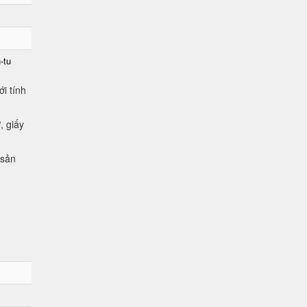
-tu
i tính
, giấy
 sản