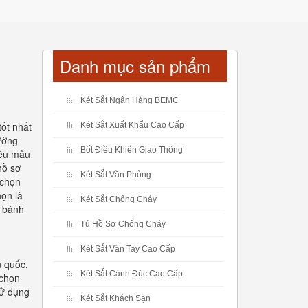
Danh mục sản phẩm
Két Sắt Ngân Hàng BEMC
tốt nhất
Két Sắt Xuất Khẩu Cao Cấp
rường
Bốt Điều Khiển Giao Thông
iều mẫu
hồ sơ
Két Sắt Văn Phòng
 chọn
họn là
Két Sắt Chống Cháy
t bánh
Tủ Hồ Sơ Chống Cháy
Két Sắt Vân Tay Cao Cấp
n quốc.
Két Sắt Cánh Đúc Cao Cấp
 chọn
sử dụng
Két Sắt Khách Sạn