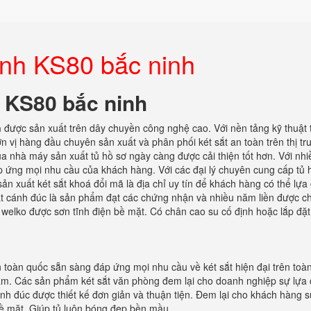
đình KS80 bắc ninh
h KS80 bắc ninh
h
được sản xuất trên dây chuyền công nghệ cao. Với nền tảng kỹ thuật 
đơn vị hàng đầu chuyên sản xuất và phân phối két sắt an toàn trên thị t
a nhà máy sản xuất tủ hồ sơ ngày càng được cải thiện tốt hơn. Với nh
áp ứng mọi nhu cầu của khách hàng. Với các đại lý chuyên cung cấp tủ 
sản xuất két sắt khoá đổi mã là địa chỉ uy tín để khách hàng có thể lựa
sắt cánh đúc là sản phẩm đạt các chứng nhận và nhiều năm liền được c
 welko được sơn tĩnh điện bề mặt. Có chân cao su cố định hoặc lắp đặ
n toàn quốc sẵn sàng đáp ứng mọi nhu cầu về két sắt hiện đại trên toà
 nam. Các sản phẩm két sắt văn phòng đem lại cho doanh nghiệp sự lựa
 cánh đúc được thiết kế đơn giản và thuận tiện. Đem lại cho khách hàng 
bề mặt. Giúp tủ luôn bóng đẹp bền mầu.