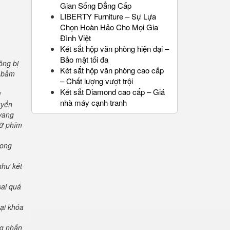
Gian Sống Đẳng Cấp
LIBERTY Furniture – Sự Lựa
Chọn Hoàn Hảo Cho Mọi Gia
Đình Việt
Két sắt hộp văn phòng hiện đại –
Bảo mật tối đa
ông bị
Két sắt hộp văn phòng cao cấp
" bầm
– Chất lượng vượt trội
Két sắt Diamond cao cấp – Giá
i
nhà máy cạnh tranh
uyển
 vang
iữ phím
rong
như két
sai quá
oại khóa
ng nhấn