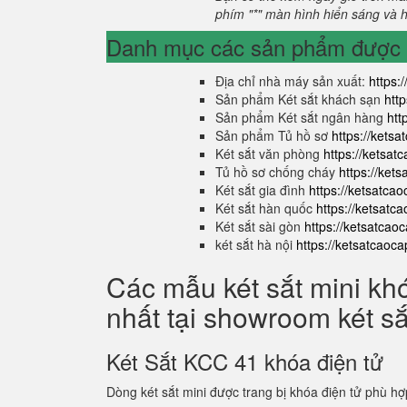
phím "*" màn hình hiển sáng và hi
Danh mục các sản phẩm được s
Địa chỉ nhà máy sản xuất:
https:
Sản phẩm Két sắt khách sạn
htt
Sản phẩm Két sắt ngân hàng
htt
Sản phẩm Tủ hồ sơ
https://kets
Két sắt văn phòng
https://ketsa
Tủ hồ sơ chống cháy
https://ket
Két sắt gia đình
https://ketsatca
Két sắt hàn quốc
https://ketsatc
Két sắt sài gòn
https://ketsatcao
két sắt hà nội
https://ketsatcaoc
Các mẫu két sắt mini kh
nhất tại showroom két s
Két Sắt KCC 41 khóa điện tử
Dòng két sắt mini được trang bị khóa điện tử phù hợ