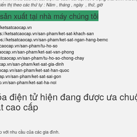
ển thị theo các thứ tự : Năm , tháng , ngày , thứ, giờ
ản xuất tại nhà máy chúng tôi
//ketsatcaocap.vn
ps://ketsatcaocap.vn/san-pham/ket-sat-khach-san
ps://ketsatcaocap.vn/san-pham/ket-sat-ngan-hang-bemc
atcaocap.vn/san-pham/tu-ho-so
tcaocap.vn/san-pham/ket-sat-van-phong
satcaocap.vn/san-pham/tu-ho-so-chong-chay
ocap.vn/san-pham/ket-sat-gia-dinh
aocap.vn/san-pham/ket-sat-han-quoc
cap.vn/san-pham/ket-sat-sai-gon
ap.vn/san-pham/ket-sat-ha-noi
óa điện tử hiện đang được ưa ch
ắt cao cấp
p với nhu cầu của các gia đình.