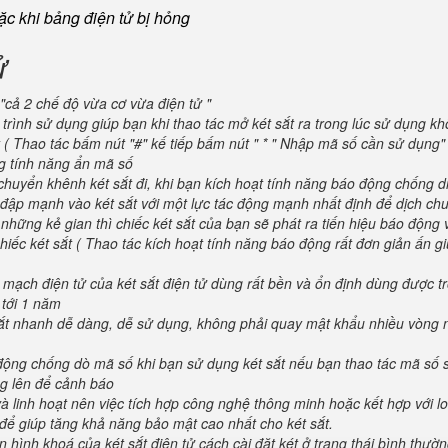
oặc khi bảng điện tử bị hỏng
ử
"cả 2 chế độ vừa cơ vừa điện tử "
trình sử dụng giúp bạn khi thao tác mở két sắt ra trong lúc sử dụng kh
 ( Thao tác bấm nút "#" kế tiếp bấm nút " * " Nhập mã số cần sử dụng
ng tính năng ẩn mã số
huyển khênh két sắt đi, khi bạn kích hoạt tính năng báo động chống d
va đập mạnh vào két sắt với một lực tác động mạnh nhất định để dịch ch
 những kẻ gian thì chiếc két sắt của bạn sẽ phát ra tiến hiệu báo động
iếc két sắt ( Thao tác kích hoạt tính năng báo động rất đơn giản ấn g
 mạch điện tử của két sắt điện tử dùng rất bền và ổn định dùng được t
 tới 1 năm
 sắt nhanh dễ dàng, dễ sử dụng, không phải quay mật khẩu nhiều vòng 
 động chống dò mã số khi bạn sử dụng két sắt nếu bạn thao tác mã số 
g lên để cảnh báo
và linh hoạt nên việc tích hợp công nghệ thông minh hoặc kết hợp với l
để giúp tăng khả năng bảo mật cao nhất cho két sắt.
 hình khoá của két sắt điện tử cách cài đặt két ở trạng thái bình thườ