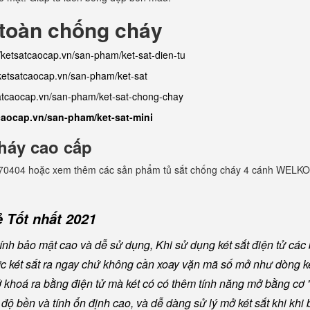
 toàn chống cháy
//ketsatcaocap.vn/san-pham/ket-sat-dien-tu
/ketsatcaocap.vn/san-pham/ket-sat
satcaocap.vn/san-pham/ket-sat-chong-chay
tcaocap.vn/san-pham/ket-sat-mini
háy cao cấp
982770404 hoặc xem thêm các sản phẩm tủ sắt chống cháy 4 cánh WELKO
 Tốt nhất 2021
nh bảo mật cao và dễ sử dụng, Khi sử dụng két sắt điện tử các
ược két sắt ra ngay chứ không cần xoay vặn mã số mở như dòng ké
khoá ra bằng điện tử mà két có có thêm tính năng mở bằng cơ "
ộ bền và tính ổn định cao, và dễ dàng sử lý mở két sắt khi khi b