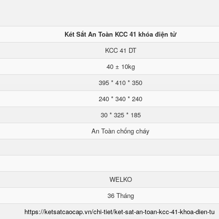
Két Sắt An Toàn KCC 41 khóa điện tử
KCC 41 DT
40 ± 10kg
395 * 410 * 350
240 * 340 * 240
30 * 325 * 185
An Toàn chống cháy
WELKO
36 Tháng
https://ketsatcaocap.vn/chi-tiet/ket-sat-an-toan-kcc-41-khoa-dien-tu