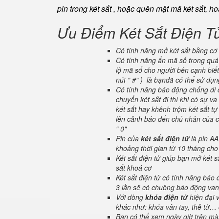
pin trong két sắt , hoặc quên mật mã két sắt, h
Ưu Điểm Két Sắt Điện T
Có tính năng mở két sắt bằng cơ 
Có tính năng ẩn mã số trong quá 
lộ mã số cho người bên cạnh biết
nút " #" ) là bạnđã có thể sử dụ
Có tính năng báo động chống di c
chuyển két sắt đi thì khi có sự 
két sắt hay khênh trộm két sắt tự
lên cảnh báo đến chủ nhân của ch
" 0"
Pin của
két sắt điện tử
là pin AA
khoảng thời gian từ 10 tháng cho
Két sắt điện tử giúp bạn mở két
sắt khoá cơ
Két sắt điện tử có tính năng báo
3 lần sẽ có chuông báo động van
Với dòng
khóa điện tử
hiện đại 
khác như: khóa vân tay, thẻ từ… 
Bạn có thể xem ngày giờ trên màn