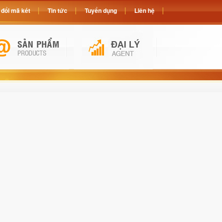
đổi mã két
Tin tức
Tuyển dụng
Liên hệ