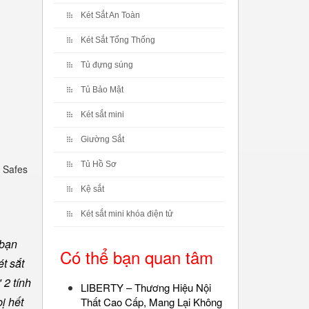
Két Sắt An Toàn
Két Sắt Tổng Thống
Tủ đựng súng
Tủ Bảo Mật
Két sắt mini
Giường Sắt
Tủ Hồ Sơ
 Safes
Kệ sắt
Két sắt mini khóa điện tử
 bạn
Có thể bạn quan tâm
t sắt
 2 tính
LIBERTY – Thương Hiệu Nội
ị hết
Thất Cao Cấp, Mang Lại Không