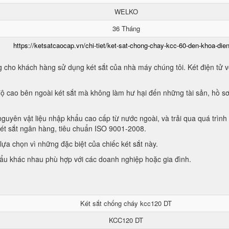
WELKO
36 Tháng
https://ketsatcaocap.vn/chi-tiet/ket-sat-chong-chay-kcc-60-den-khoa-dien
 cho khách hàng sử dụng két sắt của nhà máy chúng tôi. Két điện tử vớ
ộ cao bên ngoài két sắt mà không làm hư hại đến những tài sản, hồ sơ
guyên vật liệu nhập khẩu cao cấp từ nước ngoài, và trải qua quá trình
két sắt ngân hàng, tiêu chuẩn ISO 9001-2008.
ựa chọn vì những đặc biệt của chiếc két sắt này.
hẩu khác nhau phù hợp với các doanh nghiệp hoặc gia đình.
Két sắt chống cháy kcc120 DT
KCC120 DT