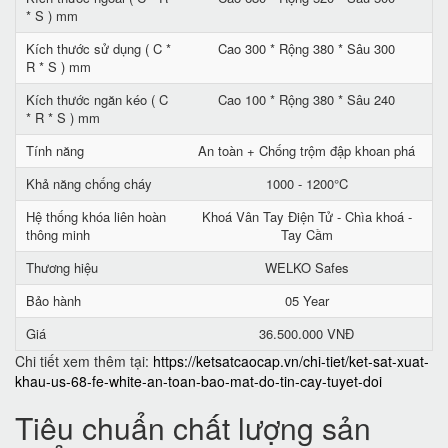
* S ) mm
Kích thước sử dụng ( C *
Cao 300 * Rộng 380 * Sâu 300
R * S ) mm
Kích thước ngăn kéo ( C
Cao 100 * Rộng 380 * Sâu 240
* R * S ) mm
Tính năng
An toàn + Chống trộm đập khoan phá
Khả năng chống cháy
1000 - 1200°C
Hệ thống khóa liên hoàn
Khoá Vân Tay Điện Tử - Chìa khoá -
thông minh
Tay Cầm
Thương hiệu
WELKO Safes
Bảo hành
05 Year
Giá
36.500.000 VNĐ
Chi tiết xem thêm tại:
https://ketsatcaocap.vn/chi-tiet/ket-sat-xuat-
khau-us-68-fe-white-an-toan-bao-mat-do-tin-cay-tuyet-doi
Tiêu chuẩn chất lượng sản