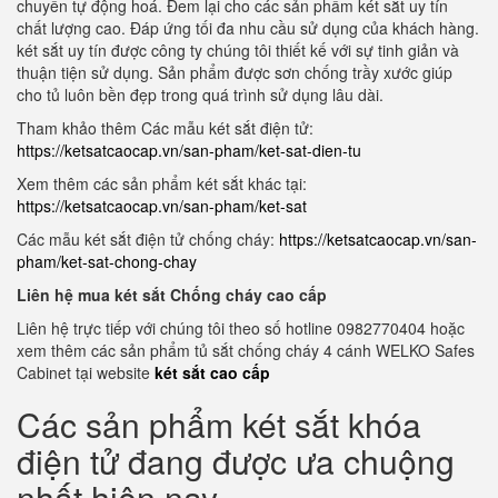
chuyền tự động hoá. Đem lại cho các sản phẩm két sắt uy tín
chất lượng cao. Đáp ứng tối đa nhu cầu sử dụng của khách hàng.
két sắt uy tín được công ty chúng tôi thiết kế với sự tinh giản và
thuận tiện sử dụng. Sản phẩm được sơn chống trầy xước giúp
cho tủ luôn bền đẹp trong quá trình sử dụng lâu dài.
Tham khảo thêm Các mẫu két sắt điện tử:
https://ketsatcaocap.vn/san-pham/ket-sat-dien-tu
Xem thêm các sản phẩm két sắt khác tại:
https://ketsatcaocap.vn/san-pham/ket-sat
Các mẫu két sắt điện tử chống cháy:
https://ketsatcaocap.vn/san-
pham/ket-sat-chong-chay
Liên hệ mua két sắt Chống cháy cao cấp
Liên hệ trực tiếp với chúng tôi theo số hotline 0982770404 hoặc
xem thêm các sản phẩm tủ sắt chống cháy 4 cánh WELKO Safes
Cabinet tại website
két sắt cao cấp
Các sản phẩm két sắt khóa
điện tử đang được ưa chuộng
nhất hiện nay