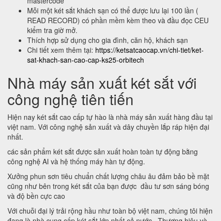
mastercode
Mỗi một két sắt khách sạn có thể được lưu lại 100 lần (
READ RECORD) có phần mềm kèm theo và đầu đọc CEU
kiểm tra giờ mở.
Thích hợp sử dụng cho gia đình, căn hộ, khách sạn
Chi tiết xem thêm tại:
https://ketsatcaocap.vn/chi-tiet/ket-
sat-khach-san-cao-cap-ks25-orbitech
Nhà máy sản xuất két sắt với
công nghệ tiên tiến
Hiện nay két sắt cao cấp tự hào là nhà máy sản xuất hàng đầu tại
việt nam. Với công nghệ sản xuất và dây chuyền lắp ráp hiện đại
nhất.
các sản phẩm két sắt được sản xuất hoàn toàn tự động bằng
công nghệ AI và hệ thống máy hàn tự động.
Xưởng phun sơn tiêu chuẩn chất lượng châu âu đảm bảo bề mặt
cũng như bên trong két sắt của bạn được đầu tư sơn sáng bóng
và độ bền cực cao
Với chuỗi đại lý trải rộng hầu như toàn bộ việt nam, chúng tôi hiện
đang là nhà cung cấp két sắt lớn nhất cả nước., Thương hiệu và