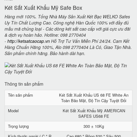
Két Sắt Xuất Khẩu Mỹ Safe Box
Hàng mới 100%. Tổng Nhà Máy Sản Xuất Két Bạc WELKO Safes
Uy Tín Chất Lượng Cao. Công nghệ Hàn Quốc 100% với đầy đủ
mẫu mã chủng loại - Các dòng két sắt cao cấp với giá cực ưu đãi
& dịch vụ hoàn hảo. Hotline: 098 2770404
-
http://ketsatcaocap.vn
Hỗ Trợ Tư Vấn Miễn Phí 24/24. Cam Kết
Hàng Chuẩn Hãng 100%, Alo 098 2770404 Là Có, Giao Tận Nhà.
Sản phẩm chính hãng. Bảo hành dài hạn.
Thông tin sản phẩm
Tên sản phẩm
Két Sắt Xuất Khẩu US 68 FE White An
Toàn Bảo Mật, Độ Tin Cậy Tuyệt Đối
Model
Két Sắt Xuất Khẩu Mỹ AMERICAN
SAFES US68 FE
Trọng lượng
300 ± 10Kg
Kích thước ngoài ( C * R
Cao 680 * Rộng 520 * Sâu 500