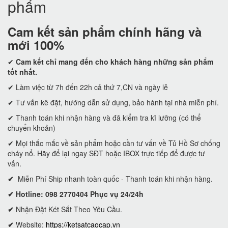
phẩm
Cam kết
sản phẩm chính hãng và
mới 100%
✔
Cam kết
chỉ mang đến cho khách hàng những sản phẩm
tốt nhất.
✔ Làm việc từ 7h đến 22h cả thứ 7,CN và ngày lễ
✔ Tư vấn kê đặt, hướng dẫn sử dụng, bảo hành tại nhà miễn phí.
✔ Thanh toán khi nhận hàng và đã kiểm tra kĩ lưỡng (có thể
chuyển khoản)
✔ Mọi thắc mắc về sản phẩm hoặc cần tư vấn về Tủ Hồ Sơ chống
cháy nổ. Hãy để lại ngay SĐT hoặc IBOX trực tiếp để được tư
vấn.
✔
Miễn Phí Ship nhanh toàn quốc - Thanh toán khi nhận hàng.
✔ Hotline: 098 2770404 Phục vụ 24/24h
✔
Nhận Đặt Két Sắt Theo Yêu Cầu.
✔
Website:
https://ketsatcaocap.vn