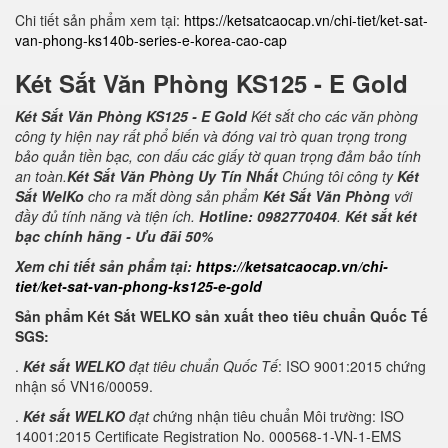
Chi tiết sản phẩm xem tại:
https://ketsatcaocap.vn/chi-tiet/ket-sat-
van-phong-ks140b-series-e-korea-cao-cap
Két Sắt Văn Phòng KS125 - E Gold
Két Sắt Văn Phòng KS125 - E Gold
Két sắt cho các văn phòng
công ty hiện nay rất phổ biến và đóng vai trò quan trọng trong
bảo quản tiền bạc, con dấu các giấy tờ quan trọng đảm bảo tính
an toàn.
Két Sắt Văn Phòng Uy Tín Nhất
Chúng tôi công ty
Két
Sắt WelKo
cho ra mắt dòng sản phẩm
Két Sắt Văn Phòng
với
đầy đủ tính năng và tiện ích.
Hotline: 0982770404
.
Két sắt két
bạc chính hãng - Ưu đãi 50%
Xem chi tiết sản phẩm tại:
https://ketsatcaocap.vn/chi-
tiet/ket-sat-van-phong-ks125-e-gold
Sản phẩm Két Sắt WELKO sản xuất theo tiêu chuẩn Quốc Tế
SGS:
.
Két sắt WELKO
đạt tiêu chuẩn Quốc Tế
: ISO 9001:2015 chứng
nhận số VN16/00059.
.
Két sắt WELKO
đạt c
hứng nhận tiêu chuẩn Môi trường: ISO
14001:2015 Certificate Registration No. 000568-1-VN-1-EMS