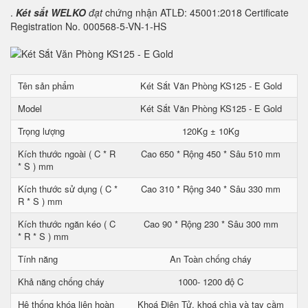
.
Két sắt WELKO
đạt
chứng nhận ATLĐ: 45001:2018 Certificate
Registration No. 000568-5-VN-1-HS
Tên sản phẩm
Két Sắt Văn Phòng KS125 - E Gold
Model
Két Sắt Văn Phòng KS125 - E Gold
Trọng lượng
120Kg ± 10Kg
Kích thước ngoài ( C * R
Cao 650 * Rộng 450 * Sâu 510 mm
* S ) mm
Kích thước sử dụng ( C *
Cao 310 * Rộng 340 * Sâu 330 mm
R * S ) mm
Kích thước ngăn kéo ( C
Cao 90 * Rộng 230 * Sâu 300 mm
* R * S ) mm
Tính năng
An Toàn chống cháy
Khả năng chống cháy
1000- 1200 độ C
Hệ thống khóa liên hoàn
Khoá Điện Tử, khoá chìa và tay cầm