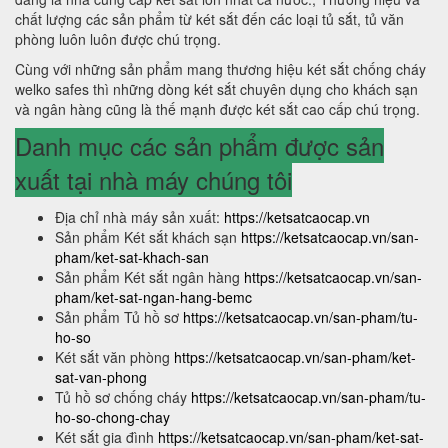
chất lượng các sản phẩm từ két sắt đến các loại tủ sắt, tủ văn
phòng luôn luôn được chú trọng.
Cùng với những sản phẩm mang thương hiệu két sắt chống cháy
welko safes thì những dòng két sắt chuyên dụng cho khách sạn
và ngân hàng cũng là thế mạnh được két sắt cao cấp chú trọng.
Danh mục các sản phẩm được sản
xuất tại nhà máy chúng tôi
Địa chỉ nhà máy sản xuất:
https://ketsatcaocap.vn
Sản phẩm Két sắt khách sạn
https://ketsatcaocap.vn/san-
pham/ket-sat-khach-san
Sản phẩm Két sắt ngân hàng
https://ketsatcaocap.vn/san-
pham/ket-sat-ngan-hang-bemc
Sản phẩm Tủ hồ sơ
https://ketsatcaocap.vn/san-pham/tu-
ho-so
Két sắt văn phòng
https://ketsatcaocap.vn/san-pham/ket-
sat-van-phong
Tủ hồ sơ chống cháy
https://ketsatcaocap.vn/san-pham/tu-
ho-so-chong-chay
Két sắt gia đình
https://ketsatcaocap.vn/san-pham/ket-sat-