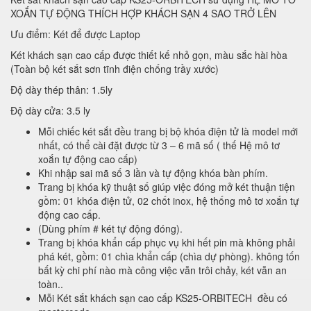
XOẮN TỰ ĐỘNG THÍCH HỢP KHÁCH SẠN 4 SAO TRỞ LÊN
Ưu điểm: Két để được Laptop
Két khách sạn cao cấp được thiết kế nhỏ gọn, màu sắc hài hòa
(Toàn bộ két sắt sơn tĩnh điện chống trầy xước)
Độ dày thép thân: 1.5ly
Độ dày cửa: 3.5 ly
Mỗi chiếc két sắt đều trang bị bộ khóa điện tử là model mới
nhất, có thể cài đặt được từ 3 – 6 mã số ( thế Hệ mô tơ
xoắn tự động cao cấp)
Khi nhập sai mã số 3 lần và tự động khóa bàn phím.
Trang bị khóa kỹ thuật số giúp việc đóng mở két thuận tiện
gồm: 01 khóa điện tử, 02 chốt inox, hệ thống mô tơ xoắn tự
động cao cấp.
(Dùng phím # két tự động đóng).
Trang bị khóa khẩn cấp phục vụ khi hết pin mà không phải
phá két, gồm: 01 chìa khẩn cấp (chìa dự phòng). không tốn
bất kỳ chi phí nào mà công việc vẫn trôi chảy, két vẫn an
toàn..
Mỗi Két sắt khách sạn cao cấp KS25-ORBITECH đều có