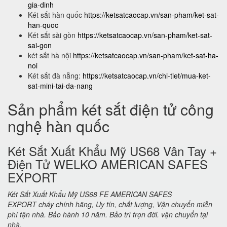
gia-dinh
Két sắt hàn quốc
https://ketsatcaocap.vn/san-pham/ket-sat-
han-quoc
Két sắt sài gòn
https://ketsatcaocap.vn/san-pham/ket-sat-
sai-gon
két sắt hà nội
https://ketsatcaocap.vn/san-pham/ket-sat-ha-
noi
Két sắt đà nẵng:
https://ketsatcaocap.vn/chi-tiet/mua-ket-
sat-mini-tai-da-nang
Sản phẩm két sắt điện tử công
nghệ hàn quốc
Két Sắt Xuất Khẩu Mỹ US68 Vân Tay +
Điện Tử WELKO AMERICAN SAFES
EXPORT
Két Sắt Xuất Khẩu Mỹ US68 FE AMERICAN SAFES
EXPORT cháy chính hãng, Uy tín, chất lượng, Vận chuyển miễn
phí tận nhà. Bảo hành 10 năm. Bảo trì trọn đời. vận chuyển tại
nhà.