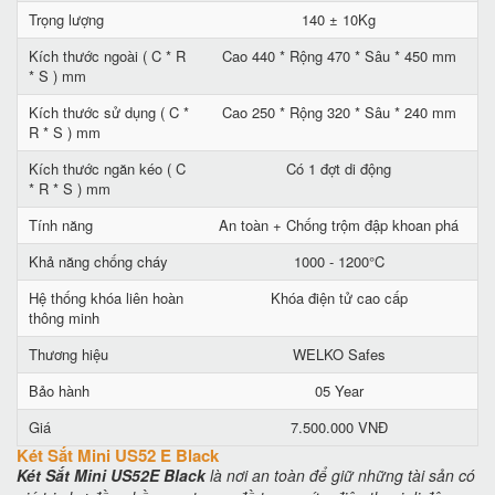
Trọng lượng
140 ± 10Kg
Kích thước ngoài ( C * R
Cao 440 * Rộng 470 * Sâu * 450 mm
* S ) mm
Kích thước sử dụng ( C *
Cao 250 * Rộng 320 * Sâu * 240 mm
R * S ) mm
Kích thước ngăn kéo ( C
Có 1 đợt di động
* R * S ) mm
Tính năng
An toàn + Chống trộm đập khoan phá
Khả năng chống cháy
1000 - 1200°C
Hệ thống khóa liên hoàn
Khóa điện tử cao cấp
thông minh
Thương hiệu
WELKO Safes
Bảo hành
05 Year
Giá
7.500.000 VNĐ
Két Sắt Mini US52 E Black
Két Sắt Mini US52E Black
là nơi an toàn để giữ những tài sản có