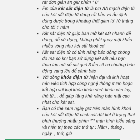
rất đơn giản ấn giữ phím " 0"
Pin của
két sắt điện tử
là pin AA mạch điện tử
của két sắt điện tử dùng rất bền và ổn định
dùng được trong khoảng thời gian từ 10 tháng
cho tới 1 năm
Két sắt điện tử giúp bạn mở két sắt nhanh dễ
dàng, dễ sử dụng, không phải quay mật khẩu
nhiều vòng như két sắt khoá cơ
Két sắt điện tử có tính năng báo động chống
dò mã số khi bạn sử dụng két sắt nếu bạn
thao tác mã số sai quá 3 lần sẽ có chuông báo
động vang lên để cảnh báo
Với dòng
khóa điện tử
hiện đại và linh hoạt
nên việc tích hợp công nghệ thông minh hoặc
kết hợp với loại khóa khác như: khóa vân tay,
thẻ từ… để giúp tăng khả năng bảo mật cao
nhất cho két sắt.
Bạn có thể xem ngày giờ trên màn hình khoá
của két sắt điện tử cách cài đặt két ở trạng thái
bình thường nhấn phím "*" màn hình hiển sáng
và hiển thị theo các thứ tự : Năm , tháng ,
ngày , thứ, giờ