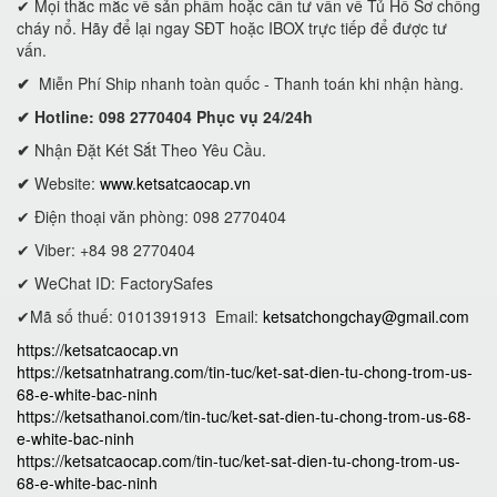
✔ Mọi thắc mắc về sản phẩm hoặc cần tư vấn về Tủ Hồ Sơ chống
cháy nổ. Hãy để lại ngay SĐT hoặc IBOX trực tiếp để được tư
vấn.
✔
Miễn Phí Ship nhanh toàn quốc - Thanh toán khi nhận hàng.
✔ Hotline: 098 2770404 Phục vụ 24/24h
✔
Nhận Đặt Két Sắt Theo Yêu Cầu.
✔
Website:
www.ketsatcaocap.vn
✔ Điện thoại văn phòng: 098 2770404
✔ Viber: +84 98 2770404
✔ WeChat ID: FactorySafes
✔Mã số thuế: 0101391913
Email:
ketsatchongchay@gmail.com
https://ketsatcaocap.vn
https://ketsatnhatrang.com/tin-tuc/ket-sat-dien-tu-chong-trom-us-
68-e-white-bac-ninh
https://ketsathanoi.com/tin-tuc/ket-sat-dien-tu-chong-trom-us-68-
e-white-bac-ninh
https://ketsatcaocap.com/tin-tuc/ket-sat-dien-tu-chong-trom-us-
68-e-white-bac-ninh