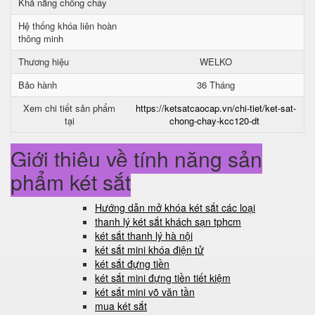
Khả năng chống cháy
Hệ thống khóa liên hoàn
thông minh
Thương hiệu
WELKO
Bảo hành
36 Tháng
Xem chi tiết sản phẩm
https://ketsatcaocap.vn/chi-tiet/ket-sat-
tại
chong-chay-kcc120-dt
Giới thiệu về tính năng sản
phẩm két sắt
Hướng dẫn mở khóa két sắt các loại
thanh lý két sắt khách sạn tphcm
két sắt thanh lý hà nội
két sắt mini khóa điện tử
két sắt đựng tiền
két sắt mini đựng tiền tiết kiệm
két sắt mini võ văn tần
mua két sắt