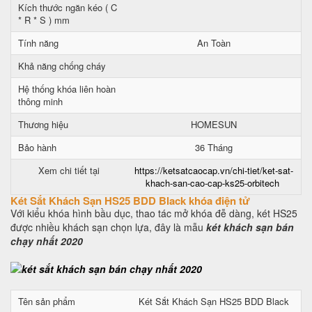
Kích thước ngăn kéo ( C
* R * S ) mm
Tính năng
An Toàn
Khả năng chống cháy
Hệ thống khóa liên hoàn
thông minh
Thương hiệu
HOMESUN
Bảo hành
36 Tháng
Xem chi tiết tại
https://ketsatcaocap.vn/chi-tiet/ket-sat-
khach-san-cao-cap-ks25-orbitech
Két Sắt Khách Sạn HS25 BDD Black khóa điện tử
Với kiểu khóa hình bầu dục, thao tác mở khóa đễ dàng, két HS25
được nhiều khách sạn chọn lựa, đây là mẫu
két khách sạn bán
chạy nhất 2020
Tên sản phẩm
Két Sắt Khách Sạn HS25 BDD Black