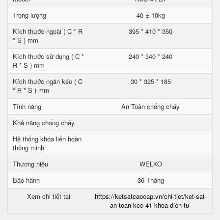
Trọng lượng
40 ± 10kg
Kích thước ngoài ( C * R
395 * 410 * 350
* S ) mm
Kích thước sử dụng ( C *
240 * 340 * 240
R * S ) mm
Kích thước ngăn kéo ( C
30 * 325 * 185
* R * S ) mm
Tính năng
An Toàn chống cháy
Khả năng chống cháy
Hệ thống khóa liên hoàn
thông minh
Thương hiệu
WELKO
Bảo hành
36 Tháng
Xem chi tiết tại
https://ketsatcaocap.vn/chi-tiet/ket-sat-
an-toan-kcc-41-khoa-dien-tu