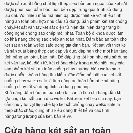
được sản xuất bằng chất liệu thép siêu bền bên ngoài của két sắt
được phun sơn đảm bảo luôn bền đẹp trong quá trình sử dụng
lâu dài. Với nhiều mẫu mã hiện đại được thiết kế với nhiều tính
năng an toàn phù hợp nhu cầu sử dụng. Sản phẩm két sắt chống
cháy,két sắt vân tay,két sắt điện tử hiện đại hiện đang trang bị
công nghệ chống sao chép mói nhất. Toàn bộ ổ khoá được làm
có khả năng chống sao chép an toàn nhất. Đảm bảo an toàn cho
két sắt an toàn welko safe trong gia đình bạn. Két sắt với thiết kế
và sản xuất bằng thép cao cấp và đúc, dập hạn chế mối hàn tăng
tính năng an toàn, bảo mật. Để đáp ứng tốt hơn nhu cầu sử dụng
két vân tay, két điện tử, két chống cháy trong nước hiện nay các
sản phẩm két sắt an toàn chống cháy thương hiệu welko safe
được nhiều khách hàng tìm kiếm. đặc điểm nổi bật của két sắt
chống cháy welko safe là tính năng an toàn bền bỉ. khả năng
chống cháy tốt và dung tích sử dụng phù hợp.
Khả năng đảm bảo an toàn cho tài sản là tiêu chí hàng đầu khi
lựa chọn két sắt cánh đúc welko. Khi xem xét tiêu chí này, bạn
cần chú ý tới vật liệu chế tạo két sắt chống cháy welko safe là
thép chắc chắc, cũng như kiểu dáng thiết kế và các tính
năng,trọng lượng của két, bản lề vv.
Cửa hàng két sắt an toàn