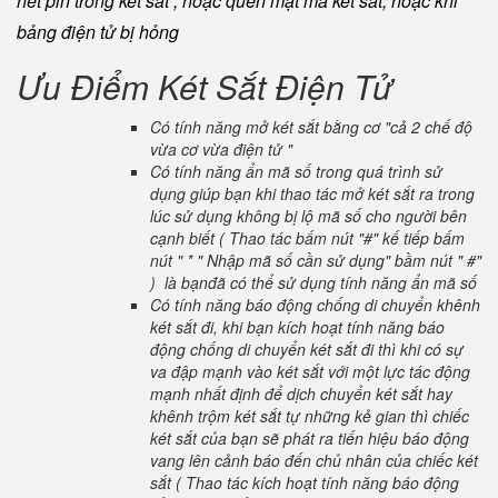
hết pin trong két sắt , hoặc quên mật mã két sắt, hoặc khi
bảng điện tử bị hỏng
Ưu Điểm Két Sắt Điện Tử
Có tính năng mở két sắt bằng cơ "cả 2 chế độ
vừa cơ vừa điện tử "
Có tính năng ẩn mã số trong quá trình sử
dụng giúp bạn khi thao tác mở két sắt ra trong
lúc sử dụng không bị lộ mã số cho người bên
cạnh biết ( Thao tác bấm nút "#" kế tiếp bấm
nút " * " Nhập mã số cần sử dụng" bầm nút " #"
) là bạnđã có thể sử dụng tính năng ẩn mã số
Có tính năng báo động chống di chuyển khênh
két sắt đi, khi bạn kích hoạt tính năng báo
động chống di chuyển két sắt đi thì khi có sự
va đập mạnh vào két sắt với một lực tác động
mạnh nhất định để dịch chuyển két sắt hay
khênh trộm két sắt tự những kẻ gian thì chiếc
két sắt của bạn sẽ phát ra tiến hiệu báo động
vang lên cảnh báo đến chủ nhân của chiếc két
sắt ( Thao tác kích hoạt tính năng báo động