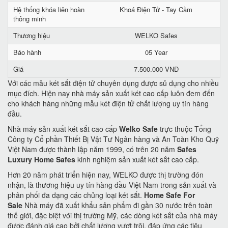
Hệ thống khóa liên hoàn
Khoá Điện Tử - Tay Cầm
thông minh
Thương hiệu
WELKO Safes
Bảo hành
05 Year
Giá
7.500.000 VNĐ
Với các mẫu két sắt điện tử chuyên dụng được sủ dụng cho nhiều
mục đích. Hiện nay nhà máy sản xuất két cao cấp luôn đem đến
cho khách hàng những mẫu két điện tử chất lượng uy tín hàng
đầu.
Nhà máy sản xuất két sắt cao cấp
Welko Safe
trực thuộc Tổng
Công ty Cổ phần Thiết Bị Vật Tư Ngân hàng và An Toàn Kho Quỹ
Việt Nam được thành lập năm 1999, có trên 20 năm
Safes
Luxury Home Safes
kinh nghiệm sản xuất két sắt cao cấp.
Hơn 20 năm phát triển hiện nay, WELKO được thị trường đón
nhận, là thương hiệu uy tín hàng đầu Việt Nam trong sản xuất và
phân phối đa dạng các chủng loại két sắt.
Home Safe For
Sale
Nhà máy đã xuất khẩu sản phẩm đi gần 30 nước trên toàn
thế giới, đặc biệt với thị trường Mỹ, các dòng két sắt của nhà máy
được đánh giá cao bởi chất lượng vượt trội, đáp ứng các tiêu