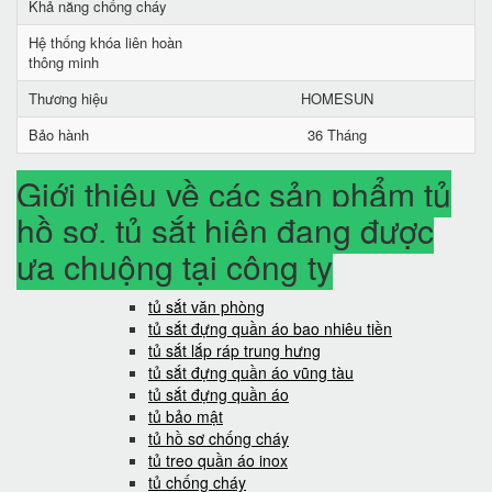
Khả năng chống cháy
Hệ thống khóa liên hoàn
thông minh
Thương hiệu
HOMESUN
Bảo hành
36 Tháng
Giới thiệu về các sản phẩm tủ
hồ sơ, tủ sắt hiện đang được
ưa chuộng tại công ty
tủ sắt văn phòng
tủ sắt đựng quần áo bao nhiêu tiền
tủ sắt lắp ráp trung hưng
tủ sắt đựng quần áo vũng tàu
tủ sắt đựng quần áo
tủ bảo mật
tủ hồ sơ chống cháy
tủ treo quần áo inox
tủ chống cháy