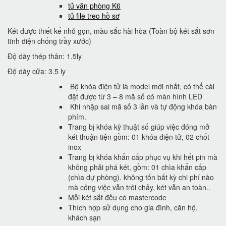
tủ văn phòng K6
tủ file treo hồ sơ
Két được thiết kế nhỏ gọn, màu sắc hài hòa (Toàn bộ két sắt sơn
tĩnh điện chống trầy xước)
Độ dày thép thân: 1.5ly
Độ dày cửa: 3.5 ly
Bộ khóa điện tử là model mới nhất, có thể cài
đặt được từ 3 – 8 mã số có màn hình LED
Khi nhập sai mã số 3 lần và tự động khóa bàn
phím.
Trang bị khóa kỹ thuật số giúp việc đóng mở
két thuận tiện gồm: 01 khóa điện tử, 02 chốt
inox
Trang bị khóa khẩn cấp phục vụ khi hết pin mà
không phải phá két, gồm: 01 chìa khẩn cấp
(chìa dự phòng). không tốn bất kỳ chi phí nào
mà công việc vẫn trôi chảy, két vẫn an toàn..
Mỗi két sắt đều có mastercode
Thích hợp sử dụng cho gia đình, căn hộ,
khách sạn