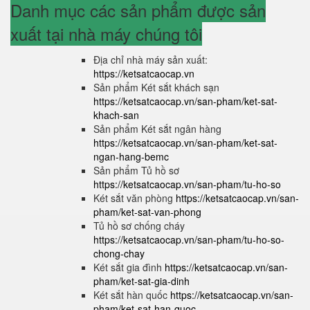
Danh mục các sản phẩm được sản
xuất tại nhà máy chúng tôi
Địa chỉ nhà máy sản xuất:
https://ketsatcaocap.vn
Sản phẩm Két sắt khách sạn
https://ketsatcaocap.vn/san-pham/ket-sat-
khach-san
Sản phẩm Két sắt ngân hàng
https://ketsatcaocap.vn/san-pham/ket-sat-
ngan-hang-bemc
Sản phẩm Tủ hồ sơ
https://ketsatcaocap.vn/san-pham/tu-ho-so
Két sắt văn phòng
https://ketsatcaocap.vn/san-
pham/ket-sat-van-phong
Tủ hồ sơ chống cháy
https://ketsatcaocap.vn/san-pham/tu-ho-so-
chong-chay
Két sắt gia đình
https://ketsatcaocap.vn/san-
pham/ket-sat-gia-dinh
Két sắt hàn quốc
https://ketsatcaocap.vn/san-
pham/ket-sat-han-quoc