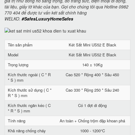
giá trị như đồng hồ sang trọng, đồ trang sức, điện thoại di động,
tài liệu, giấy tờ khác của bạn. Gọi cho chúng tôi qua Hotline 0982
770 404 để được tư vấn két sắt chính hãng
WELKO.
#SafesLuxuryHomeSafes
Tên sản phẩm
Két Sắt Mini US52 E Black
Model
Két Sắt Mini US52 E Black
Trọng lượng
140 ± 10Kg
Kích thước ngoài ( C * R
Cao 520 * Rộng 400 * Sâu 450
* S ) mm
Kích thước sử dụng ( C *
Cao 330 * Rộng 250 * Sâu 240
R * S ) mm
Kích thước ngăn kéo ( C
Có 1 đợt di động
* R * S ) mm
Tính năng
An toàn + Chống trộm đập khoan phá
Khả năng chống cháy
1000 - 1200°C