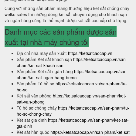
Cùng với những sản phẩm mang thương hiệu két sắt chống cháy
welko safes thì những dòng két sắt chuyên dụng cho khách sạn
và ngân hàng cũng là thế mạnh được két sắt cao cấp chú trọng.
Danh mục các sản phẩm được sản
xuất tại nhà máy chúng tôi
Địa chỉ nhà máy sản xuất:
https://ketsatcaocap.vn
Sản phẩm Két sắt khách sạn
https://ketsatcaocap.vn/san-
pham/ket-sat-khach-san
Sản phẩm Két sắt ngân hàng
https://ketsatcaocap.vn/san-
pham/ket-sat-ngan-hang-bemc
Sản phẩm Tủ hồ sơ
https://ketsatcaocap.vn/san-pham/tu-
ho-so
Két sắt văn phòng
https://ketsatcaocap.vn/san-pham/ket-
sat-van-phong
Tủ hồ sơ chống cháy
https://ketsatcaocap.vn/san-pham/tu-
ho-so-chong-chay
Két sắt gia đình
https://ketsatcaocap.vn/san-pham/ket-sat-
gia-dinh
Két sắt hàn quốc
https://ketsatcaocap.vn/san-pham/ket-sat-