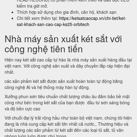
kiểm tra giờ mở.
Thích hợp sử dụng cho gia đình, căn hộ, khách sạn
Chi tiết xem thêm tại:
https://ketsatcaocap.vn/chi-tiet/ket-
sat-khach-san-cao-cap-ks25-orbitech
Nhà máy sản xuất két sắt với
công nghệ tiên tiến
Hiện nay két sắt cao cấp tự hào là nhà máy sản xuất hàng đầu tại
việt nam. Với công nghệ sản xuất và dây chuyền lắp ráp hiện đại
nhất.
các sản phẩm két sắt được sản xuất hoàn toàn tự động bằng
công nghệ AI và hệ thống máy hàn tự động.
Xưởng phun sơn tiêu chuẩn chất lượng châu âu đảm bảo bề mặt
cũng như bên trong két sắt của bạn được đầu tư sơn sáng bóng
và độ bền cực cao
Với chuỗi đại lý trải rộng hầu như toàn bộ việt nam, chúng tôi hiện
đang là nhà cung cấp két sắt lớn nhất cả nước., Thương hiệu và
chất lượng các sản phẩm từ két sắt đến các loại tủ sắt, tủ văn
phòng luôn luôn được chú trọng.