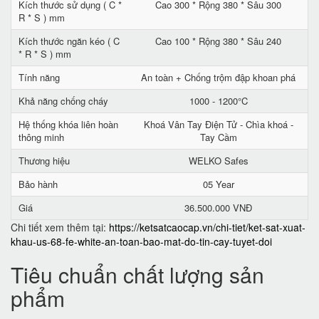
Kích thước sử dụng ( C *
Cao 300 * Rộng 380 * Sâu 300
R * S ) mm
Kích thước ngăn kéo ( C
Cao 100 * Rộng 380 * Sâu 240
* R * S ) mm
Tính năng
An toàn + Chống trộm đập khoan phá
Khả năng chống cháy
1000 - 1200°C
Hệ thống khóa liên hoàn
Khoá Vân Tay Điện Tử - Chìa khoá -
thông minh
Tay Cầm
Thương hiệu
WELKO Safes
Bảo hành
05 Year
Giá
36.500.000 VNĐ
Chi tiết xem thêm tại:
https://ketsatcaocap.vn/chi-tiet/ket-sat-xuat-
khau-us-68-fe-white-an-toan-bao-mat-do-tin-cay-tuyet-doi
Tiêu chuẩn chất lượng sản
phẩm