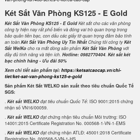
Két Sắt Văn Phòng KS125 - E Gold
Két Sắt Văn Phòng KS125 - E Gold
Két sắt cho các văn phòng
công ty hiện nay rất phổ biến và đóng vai trò quan trọng trong
bảo quản tiền bạc, con dấu các giấy tờ quan trọng đảm bảo tính
an toàn.
Két Sắt Văn Phòng Uy Tín Nhất
Chúng tôi công ty
Két
Sắt WelKo
cho ra mắt dòng sản phẩm
Két Sắt Văn Phòng
với
đầy đủ tính năng và tiện ích.
Hotline: 0982770404
.
Két sắt két
bạc chính hãng - Ưu đãi 50%
Xem chi tiết sản phẩm tại:
https://ketsatcaocap.vn/chi-
tiet/ket-sat-van-phong-ks125-e-gold
Sản phẩm Két Sắt WELKO sản xuất theo tiêu chuẩn Quốc Tế
SGS:
.
Két sắt WELKO
đạt tiêu chuẩn Quốc Tế
: ISO 9001:2015 chứng
nhận số VN16/00059.
.
Két sắt WELKO
đạt c
hứng nhận tiêu chuẩn Môi trường: ISO
14001:2015 Certificate Registration No. 000568-1-VN-1-EMS
.
Két sắt WELKO
đạt
chứng nhận ATLĐ: 45001:2018 Certificate
Registration No. 000568-5-VN-1-HS