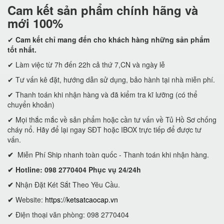
Cam kết
sản phẩm chính hãng và
mới 100%
✔
Cam kết
chỉ mang đến cho khách hàng những sản phẩm
tốt nhất.
✔ Làm việc từ 7h đến 22h cả thứ 7,CN và ngày lễ
✔ Tư vấn kê đặt, hướng dẫn sử dụng, bảo hành tại nhà miễn phí.
✔ Thanh toán khi nhận hàng và đã kiểm tra kĩ lưỡng (có thể
chuyển khoản)
✔ Mọi thắc mắc về sản phẩm hoặc cần tư vấn về Tủ Hồ Sơ chống
cháy nổ. Hãy để lại ngay SĐT hoặc IBOX trực tiếp để được tư
vấn.
✔
Miễn Phí Ship nhanh toàn quốc - Thanh toán khi nhận hàng.
✔ Hotline: 098 2770404 Phục vụ 24/24h
✔
Nhận Đặt Két Sắt Theo Yêu Cầu.
✔
Website:
https://ketsatcaocap.vn
✔ Điện thoại văn phòng: 098 2770404