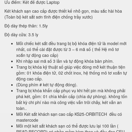
Ưu điểm: Két để được Laptop
Két khách sạn cao cấp được thiết kế nhỏ gọn, màu sắc hài hòa
(Toàn bộ két sắt sơn tĩnh điện chống trầy xước)
Độ dày thép thân: 1.5ly
Độ dày cửa: 3.5 ly
Mỗi chiếc két sắt đều trang bị bộ khóa điện tử là model mới
nhất, có thể cài đặt được từ 3 – 6 mã số ( thế Hệ mô tơ
xoắn tự động cao cấp)
Khi nhập sai mã số 3 lần và tự động khóa bàn phím.
Trang bị khóa kỹ thuật số giúp việc đóng mở két thuận tiện
gồm: 01 khóa điện tử, 02 chốt inox, hệ thống mô tơ xoắn tự
động cao cấp.
(Dùng phím # két tự động đóng).
Trang bị khóa khẩn cấp phục vụ khi hết pin mà không phải
phá két, gồm: 01 chìa khẩn cấp (chìa dự phòng). không tốn
bất kỳ chi phí nào mà công việc vẫn trôi chảy, két vẫn an
toàn..
Mỗi Két sắt khách sạn cao cấp KS25-ORBITECH đều có
mastercode
Mỗi một két sắt khách sạn có thể được lưu lại 100 lần (
READ RECORD) có phần mềm kèm theo và đầu đọc CEU