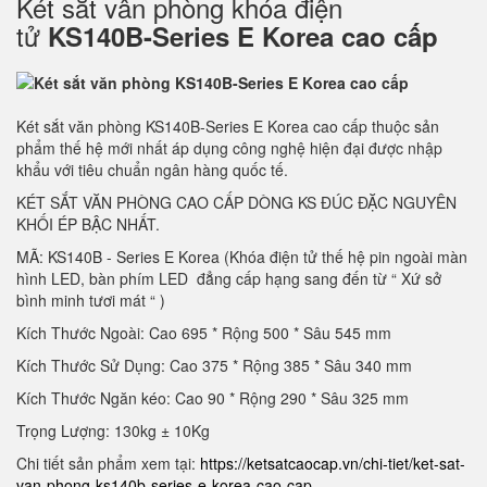
Két sắt vân phòng khóa điện
tử
KS140B-Series E Korea cao cấp
Két sắt văn phòng KS140B-Series E Korea cao cấp thuộc sản
phẩm thế hệ mới nhất áp dụng công nghệ hiện đại được nhập
khẩu với tiêu chuẩn ngân hàng quốc tế.
KÉT SẮT VĂN PHÒNG CAO CẤP DÒNG KS ĐÚC ĐẶC NGUYÊN
KHỐI ÉP BẬC NHẤT.
MÃ: KS140B - Series E Korea (Khóa điện tử thế hệ pin ngoài màn
hình LED, bàn phím LED đẳng cấp hạng sang đến từ “ Xứ sở
bình minh tươi mát “ )
Kích Thước Ngoài: Cao 695 * Rộng 500 * Sâu 545 mm
Kích Thước Sử Dụng: Cao 375 * Rộng 385 * Sâu 340 mm
Kích Thước Ngăn kéo: Cao 90 * Rộng 290 * Sâu 325 mm
Trọng Lượng: 130kg ± 10Kg
Chi tiết sản phẩm xem tại:
https://ketsatcaocap.vn/chi-tiet/ket-sat-
van-phong-ks140b-series-e-korea-cao-cap