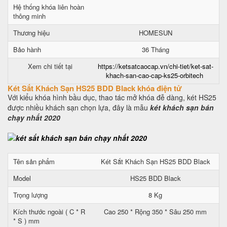
Hệ thống khóa liên hoàn
thông minh
Thương hiệu
HOMESUN
Bảo hành
36 Tháng
Xem chi tiết tại
https://ketsatcaocap.vn/chi-tiet/ket-sat-
khach-san-cao-cap-ks25-orbitech
Két Sắt Khách Sạn HS25 BDD Black khóa điện tử
Với kiểu khóa hình bầu dục, thao tác mở khóa đễ dàng, két HS25
được nhiều khách sạn chọn lựa, đây là mẫu
két khách sạn bán
chạy nhất 2020
Tên sản phẩm
Két Sắt Khách Sạn HS25 BDD Black
Model
HS25 BDD Black
Trọng lượng
8 Kg
Kích thước ngoài ( C * R
Cao 250 * Rộng 350 * Sâu 250 mm
* S ) mm