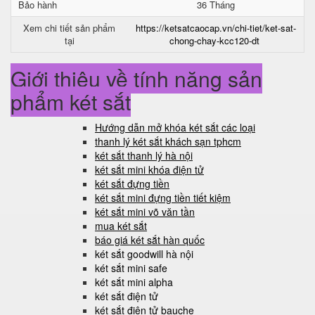
Bảo hành
36 Tháng
Xem chi tiết sản phẩm
https://ketsatcaocap.vn/chi-tiet/ket-sat-
tại
chong-chay-kcc120-dt
Giới thiệu về tính năng sản
phẩm két sắt
Hướng dẫn mở khóa két sắt các loại
thanh lý két sắt khách sạn tphcm
két sắt thanh lý hà nội
két sắt mini khóa điện tử
két sắt đựng tiền
két sắt mini đựng tiền tiết kiệm
két sắt mini võ văn tần
mua két sắt
báo giá két sắt hàn quốc
két sắt goodwill hà nội
két sắt mini safe
két sắt mini alpha
két sắt điện tử
két sắt điện tử bauche