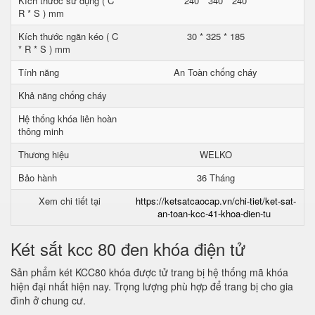
Kích thước sử dụng ( C *
240 * 340 * 240
R * S ) mm
Kích thước ngăn kéo ( C
30 * 325 * 185
* R * S ) mm
Tính năng
An Toàn chống cháy
Khả năng chống cháy
Hệ thống khóa liên hoàn
thông minh
Thương hiệu
WELKO
Bảo hành
36 Tháng
Xem chi tiết tại
https://ketsatcaocap.vn/chi-tiet/ket-sat-
an-toan-kcc-41-khoa-dien-tu
Két sắt kcc 80 đen khóa điện tử
Sản phẩm két KCC80 khóa được tử trang bị hệ thống mã khóa
hiện đại nhất hiện nay. Trọng lượng phù hợp để trang bị cho gia
đình ở chung cư.