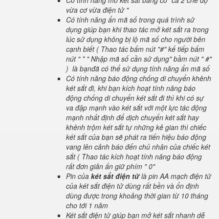
Có tính năng mở két sắt bằng cơ "cả 2 chế độ
vừa cơ vừa điện tử "
Có tính năng ẩn mã số trong quá trình sử
dụng giúp bạn khi thao tác mở két sắt ra trong
lúc sử dụng không bị lộ mã số cho người bên
cạnh biết ( Thao tác bấm nút "#" kế tiếp bấm
nút " * " Nhập mã số cần sử dụng" bầm nút " #"
) là bạnđã có thể sử dụng tính năng ẩn mã số
Có tính năng báo động chống di chuyển khênh
két sắt đi, khi bạn kích hoạt tính năng báo
động chống di chuyển két sắt đi thì khi có sự
va đập mạnh vào két sắt với một lực tác động
mạnh nhất định để dịch chuyển két sắt hay
khênh trộm két sắt tự những kẻ gian thì chiếc
két sắt của bạn sẽ phát ra tiến hiệu báo động
vang lên cảnh báo đến chủ nhân của chiếc két
sắt ( Thao tác kích hoạt tính năng báo động
rất đơn giản ấn giữ phím " 0"
Pin của
két sắt điện tử
là pin AA mạch điện tử
của két sắt điện tử dùng rất bền và ổn định
dùng được trong khoảng thời gian từ 10 tháng
cho tới 1 năm
Két sắt điện tử giúp bạn mở két sắt nhanh dễ