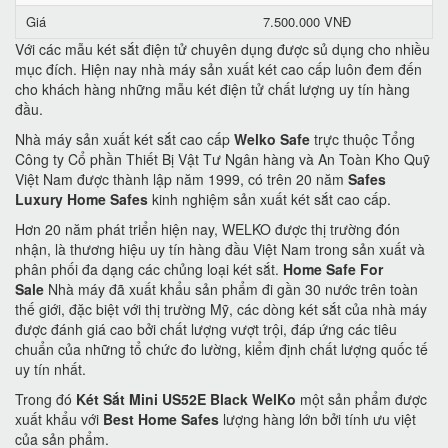
Giá
7.500.000 VNĐ
Với các mẫu két sắt điện tử chuyên dụng được sủ dụng cho nhiều
mục đích. Hiện nay nhà máy sản xuất két cao cấp luôn đem đến
cho khách hàng những mẫu két điện tử chất lượng uy tín hàng
đầu.
Nhà máy sản xuất két sắt cao cấp
Welko Safe
trực thuộc Tổng
Công ty Cổ phần Thiết Bị Vật Tư Ngân hàng và An Toàn Kho Quỹ
Việt Nam được thành lập năm 1999, có trên 20 năm
Safes
Luxury Home Safes
kinh nghiệm sản xuất két sắt cao cấp.
Hơn 20 năm phát triển hiện nay, WELKO được thị trường đón
nhận, là thương hiệu uy tín hàng đầu Việt Nam trong sản xuất và
phân phối đa dạng các chủng loại két sắt.
Home Safe For
Sale
Nhà máy đã xuất khẩu sản phẩm đi gần 30 nước trên toàn
thế giới, đặc biệt với thị trường Mỹ, các dòng két sắt của nhà máy
được đánh giá cao bởi chất lượng vượt trội, đáp ứng các tiêu
chuẩn của những tổ chức đo lường, kiểm định chất lượng quốc tế
uy tín nhất.
Trong đó
Két Sắt Mini US52E Black WelKo
một sản phẩm được
xuất khẩu với
Best Home Safes
lượng hàng lớn bởi tính ưu việt
của sản phẩm.