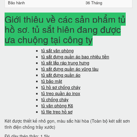
Bảo hành
36 Tháng
Giới thiệu về các sản phẩm tủ
hồ sơ, tủ sắt hiện đang được
ưa chuộng tại công ty
tủ sắt văn phòng
tủ sắt đựng quần áo bao nhiêu tiền
tủ sắt lắp ráp trung hưng
tủ sắt đựng quần áo vũng tàu
tủ sắt đựng quần áo
tủ bảo mật
tủ hồ sơ chống cháy
tủ treo quần áo inox
tủ chống cháy
tủ văn phòng K6
tủ file treo hồ sơ
Két được thiết kế nhỏ gọn, màu sắc hài hòa (Toàn bộ két sắt sơn
tĩnh điện chống trầy xước)
Độ dày thép thân: 1.5ly