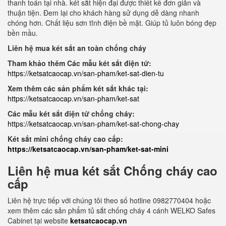
thanh toán tại nhà. két sắt hiện đại được thiết kế đơn giản và
thuận tiện. Đem lại cho khách hàng sử dụng dễ dàng nhanh
chóng hơn. Chất liệu sơn tĩnh điện bề mặt. Giúp tủ luôn bóng đẹp
bền mầu.
Liên hệ mua két sắt an toàn chống cháy
Tham khảo thêm Các mẫu két sắt điện tử:
https://ketsatcaocap.vn/san-pham/ket-sat-dien-tu
Xem thêm các sản phẩm két sắt khác tại:
https://ketsatcaocap.vn/san-pham/ket-sat
Các mẫu két sắt điện tử chống cháy:
https://ketsatcaocap.vn/san-pham/ket-sat-chong-chay
Két sắt mini chống cháy cao cấp:
https://ketsatcaocap.vn/san-pham/ket-sat-mini
Liên hệ mua két sắt Chống cháy cao
cấp
Liên hệ trực tiếp với chúng tôi theo số hotline 0982770404 hoặc
xem thêm các sản phẩm tủ sắt chống cháy 4 cánh WELKO Safes
Cabinet tại website
ketsatcaocap.vn