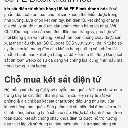
két sắt điện tử chính hãng US 88 FE Black thanh hóa
là vật
phẩm đảm bảo an toàn cho tài sản không thể thiếu được trong
nhà xưởng. Lựa chọn két vân tay, két điện tử, két chống cháy tại
địa chỉ uy tín để mua được sản phẩm chính hãng tốt nhất. Với
Chất liệu thép cao cấp sơn tĩnh điện màu trắng vv, phù hợp với
mọi không gian văn phòng. két sắt an toàn chống cháy được sản
xuất theo tiêu chuẩn ISO Quốc tế SGS 9001:2015. đại lý tủ hồ sơ
uy tín cam kết mang đến cho khách hàng những sản phẩm tốt
nhất. Thanh toán khi nhận hàng và đã kiểm tra kĩ lưỡng Dòng két
sắt an toàn welko có sự đa dạng về chủng loại cũng như mẫu mã,
trọng lượng, khối lượng.
Chỗ mua két sắt điện tử
Hệ thống cửa hàng đại lý uỷ quyển toàn quốc. Với các showroom
trưng bày tại các tỉnh, thành phố, thị xã. HIện nay tủ sắt văn
phòng là địa chỉ bán két sắt chất lương đáp ứng nhu cầu của
khách hàng toàn quốc. Sản phẩm két sắt hiện đại được sản xuất
chính hãng tại công ty tủ sắt cao cấp. Được bảo hành 5 năm trên
toàn quốc. két sắt chống cháy khoá điện tử được hỗ trợ hướng
dẫn thiết lập và sử dụng tại nhà miễn phí. Hỗ trợ giao hàng và