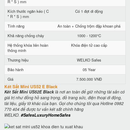
R * S ) mm
Kích thước ngăn kéo ( C
Có 1 đợt di động
* R * S ) mm
Tính năng
An toàn + Chống trộm đập khoan phá
Khả năng chống cháy
1000 - 1200°C
Hệ thống khóa liên hoàn
Khóa điện tử cao cấp
thông minh
Thương hiệu
WELKO Safes
Bảo hành
05 Year
Giá
7.500.000 VNĐ
Két Sắt Mini US52 E Black
Két Sắt Mini US52E Black
là nơi an toàn để giữ những tài sản có
giá trị như đồng hồ sang trọng, đồ trang sức, điện thoại di động,
tài liệu, giấy tờ khác của bạn. Gọi cho chúng tôi qua Hotline 0982
770 404 để được tư vấn két sắt chính hãng
WELKO.
#SafesLuxuryHomeSafes