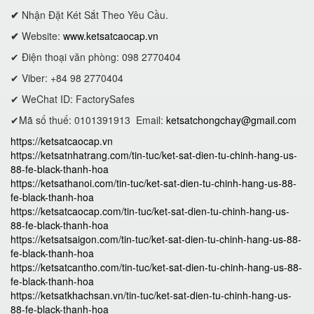
✔
Nhận Đặt Két Sắt Theo Yêu Cầu.
✔
Website:
www.ketsatcaocap.vn
✔ Điện thoại văn phòng: 098 2770404
✔ Viber: +84 98 2770404
✔ WeChat ID: FactorySafes
✔Mã số thuế: 0101391913
Email:
ketsatchongchay@gmail.com
https://ketsatcaocap.vn
https://ketsatnhatrang.com/tin-tuc/ket-sat-dien-tu-chinh-hang-us-
88-fe-black-thanh-hoa
https://ketsathanoi.com/tin-tuc/ket-sat-dien-tu-chinh-hang-us-88-
fe-black-thanh-hoa
https://ketsatcaocap.com/tin-tuc/ket-sat-dien-tu-chinh-hang-us-
88-fe-black-thanh-hoa
https://ketsatsaigon.com/tin-tuc/ket-sat-dien-tu-chinh-hang-us-88-
fe-black-thanh-hoa
https://ketsatcantho.com/tin-tuc/ket-sat-dien-tu-chinh-hang-us-88-
fe-black-thanh-hoa
https://ketsatkhachsan.vn/tin-tuc/ket-sat-dien-tu-chinh-hang-us-
88-fe-black-thanh-hoa