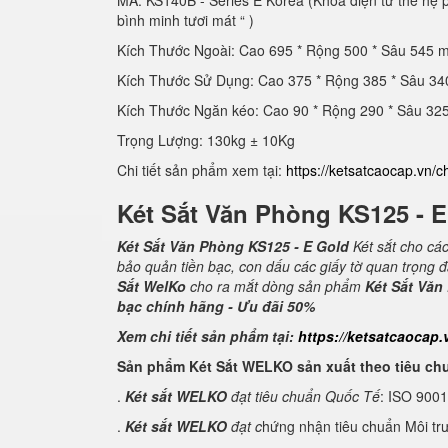
MÃ: KS140B - Series E Korea (Khóa điện tử thế hệ
bình minh tươi mát “ )
Kích Thước Ngoài: Cao 695 * Rộng 500 * Sâu 545 
Kích Thước Sử Dụng: Cao 375 * Rộng 385 * Sâu 3
Kích Thước Ngăn kéo: Cao 90 * Rộng 290 * Sâu 3
Trọng Lượng: 130kg ± 10Kg
Chi tiết sản phẩm xem tại:
https://ketsatcaocap.vn/c
Két Sắt Văn Phòng KS125 - 
Két Sắt Văn Phòng KS125 - E Gold
Két sắt cho cá
bảo quản tiền bạc, con dấu các giấy tờ quan trọng 
Sắt WelKo
cho ra mắt dòng sản phẩm
Két Sắt Văn
bạc chính hãng - Ưu đãi 50%
Xem chi tiết sản phẩm tại:
https://ketsatcaocap.
Sản phẩm Két Sắt WELKO sản xuất theo tiêu ch
.
Két sắt WELKO
đạt tiêu chuẩn Quốc Tế
: ISO 900
.
Két sắt WELKO
đạt c
hứng nhận tiêu chuẩn Môi tr