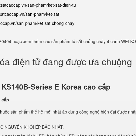
etsatcaocap.vn/san-pham/ket-sat-dien-tu
tsatcaocap.vn/san-pham/ket-sat
caocap.vn/san-pham/ket-sat-chong-chay
982770404 hoặc xem thêm các sản phẩm tủ sắt chống cháy 4 cánh WELKO
hóa điện tử đang được ưa chuộng
ử
KS140B-Series E Korea cao cấp
thuộc sản phẩm thế hệ mới nhất áp dụng công nghệ hiện đại được nhậ
C NGUYÊN KHỐI ÉP BẬC NHẤT.