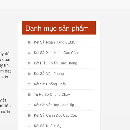
Danh mục sản phẩm
Két Sắt Ngân Hàng BEMC
háy để
Két Sắt Xuất Khẩu Cao Cấp
ảo quản
Bốt Điều Khiển Giao Thông
y tín
ẩm đạt
Két Sắt Văn Phòng
c sơn
Két Sắt Chống Cháy
Tủ Hồ Sơ Chống Cháy
việt
i liệu.
Két Sắt Vân Tay Cao Cấp
y xước
Két Sắt Cánh Đúc Cao Cấp
Két Sắt Khách Sạn