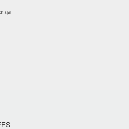
ch sạn
FES