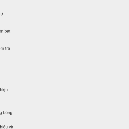
tự
ốn bất
ểm tra
 hiện
ng bóng
 hiệu và