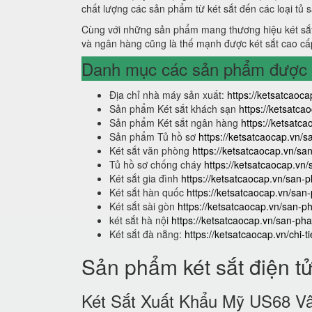
chất lượng các sản phẩm từ két sắt đến các loại tủ 
Cùng với những sản phẩm mang thương hiệu két sắt
và ngân hàng cũng là thế mạnh được két sắt cao cấ
Danh mục các sản phẩm được s
Địa chỉ nhà máy sản xuất:
https://ketsatcaoca
Sản phẩm Két sắt khách sạn
https://ketsatc
Sản phẩm Két sắt ngân hàng
https://ketsat
Sản phẩm Tủ hồ sơ
https://ketsatcaocap.vn/
Két sắt văn phòng
https://ketsatcaocap.vn/s
Tủ hồ sơ chống cháy
https://ketsatcaocap.vn
Két sắt gia đình
https://ketsatcaocap.vn/san-p
Két sắt hàn quốc
https://ketsatcaocap.vn/san
Két sắt sài gòn
https://ketsatcaocap.vn/san-p
két sắt hà nội
https://ketsatcaocap.vn/san-pha
Két sắt đà nẵng:
https://ketsatcaocap.vn/chi-t
Sản phẩm két sắt điện t
Két Sắt Xuất Khẩu Mỹ US68