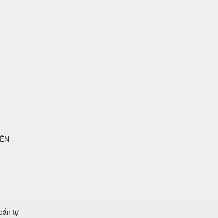
LÊN
xoắn tự