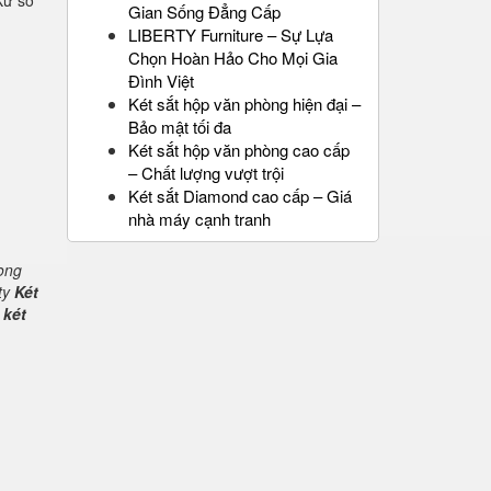
Xứ sở
Gian Sống Đẳng Cấp
LIBERTY Furniture – Sự Lựa
Chọn Hoàn Hảo Cho Mọi Gia
Đình Việt
Két sắt hộp văn phòng hiện đại –
Bảo mật tối đa
Két sắt hộp văn phòng cao cấp
– Chất lượng vượt trội
Két sắt Diamond cao cấp – Giá
nhà máy cạnh tranh
rong
ty
Két
 két