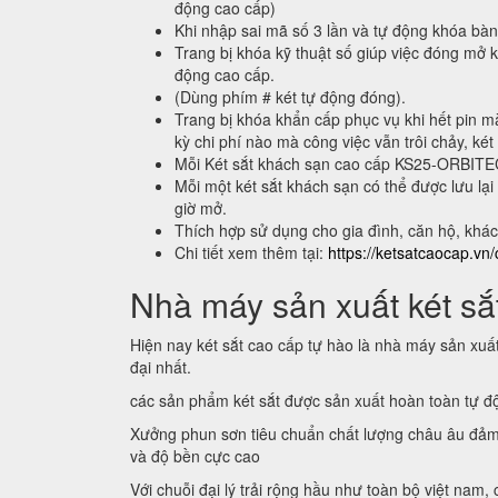
động cao cấp)
Khi nhập sai mã số 3 lần và tự động khóa bà
Trang bị khóa kỹ thuật số giúp việc đóng mở k
động cao cấp.
(Dùng phím # két tự động đóng).
Trang bị khóa khẩn cấp phục vụ khi hết pin m
kỳ chi phí nào mà công việc vẫn trôi chảy, két
Mỗi Két sắt khách sạn cao cấp KS25-ORBIT
Mỗi một két sắt khách sạn có thể được lưu 
giờ mở.
Thích hợp sử dụng cho gia đình, căn hộ, khá
Chi tiết xem thêm tại:
https://ketsatcaocap.vn/
Nhà máy sản xuất két sắt
Hiện nay két sắt cao cấp tự hào là nhà máy sản xuấ
đại nhất.
các sản phẩm két sắt được sản xuất hoàn toàn tự 
Xưởng phun sơn tiêu chuẩn chất lượng châu âu đảm
và độ bền cực cao
Với chuỗi đại lý trải rộng hầu như toàn bộ việt nam,