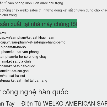
sắt, tủ văn phòng luôn luôn được chú trọng.
 chống cháy welko safes thì những dòng két sắt chuyên dụng cho khá
p chú trọng.
ản xuất tại nhà máy chúng tôi
p.vn
aocap.vn/san-pham/ket-sat-khach-san
caocap.vn/san-pham/ket-sat-ngan-hang-bemc
san-pham/tu-ho-so
an-pham/ket-sat-van-phong
/san-pham/tu-ho-so-chong-chay
ham/ket-sat-gia-dinh
-pham/ket-sat-han-quoc
ham/ket-sat-sai-gon
m/ket-sat-ha-noi
iet/mua-ket-sat-mini-tai-da-nang
ử công nghệ hàn quốc
 Vân Tay + Điện Tử WELKO AMERICAN SA