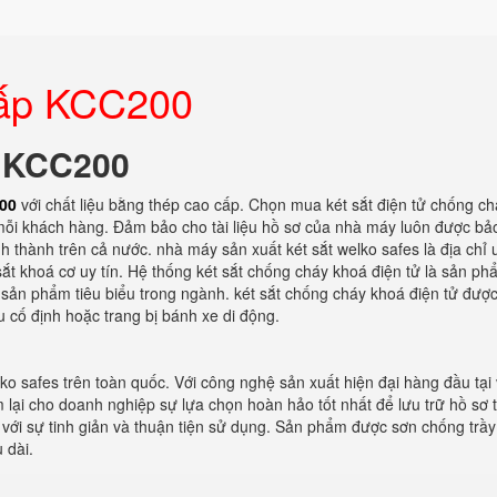
 cấp KCC200
p KCC200
200
với chất liệu bằng thép cao cấp. Chọn mua két sắt điện tử chống c
i mỗi khách hàng. Đảm bảo cho tài liệu hồ sơ của nhà máy luôn được b
nh thành trên cả nước. nhà máy sản xuất két sắt welko safes là địa chỉ u
t khoá cơ uy tín. Hệ thống két sắt chống cháy khoá điện tử là sản ph
sản phẩm tiêu biểu trong ngành. két sắt chống cháy khoá điện tử đượ
 cố định hoặc trang bị bánh xe di động.
ko safes trên toàn quốc. Với công nghệ sản xuất hiện đại hàng đầu tại 
ại cho doanh nghiệp sự lựa chọn hoàn hảo tốt nhất để lưu trữ hồ sơ tà
kế với sự tinh giản và thuận tiện sử dụng. Sản phẩm được sơn chống trầ
 dài.