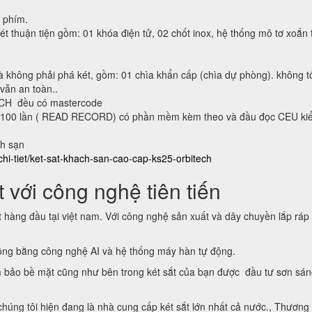
n phím.
ét thuận tiện gồm: 01 khóa điện tử, 02 chốt inox, hệ thống mô tơ xoắn 
à không phải phá két, gồm: 01 chìa khẩn cấp (chìa dự phòng). không t
 vẫn an toàn..
ECH đều có mastercode
lại 100 lần ( READ RECORD) có phần mềm kèm theo và đầu đọc CEU ki
ch sạn
chi-tiet/ket-sat-khach-san-cao-cap-ks25-orbitech
 với công nghệ tiên tiến
t hàng đầu tại việt nam. Với công nghệ sản xuất và dây chuyền lắp ráp
động bằng công nghệ AI và hệ thống máy hàn tự động.
 bảo bề mặt cũng như bên trong két sắt của bạn được đầu tư sơn sá
 chúng tôi hiện đang là nhà cung cấp két sắt lớn nhất cả nước., Thương