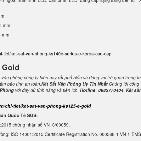
 pin ngoài màn hình LED, bàn phím LED đẳng cấp hạng sang đến từ “ 
mm
40 mm
25 mm
hi-tiet/ket-sat-van-phong-ks140b-series-e-korea-cao-cap
E Gold
c văn phòng công ty hiện nay rất phổ biến và đóng vai trò quan trọng t
đảm bảo tính an toàn.
Két Sắt Văn Phòng Uy Tín Nhất
Chúng tôi công 
 Phòng
với đầy đủ tính năng và tiện ích.
Hotline: 0982770404
.
Két sắt
vn/chi-tiet/ket-sat-van-phong-ks125-e-gold
uẩn Quốc Tế SGS:
1:2015 chứng nhận số VN16/00059.
ường: ISO 14001:2015 Certificate Registration No. 000568-1-VN-1-EMS