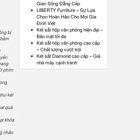
Gian Sống Đẳng Cấp
LIBERTY Furniture – Sự Lựa
Chọn Hoàn Hảo Cho Mọi Gia
Đình Việt
Két sắt hộp văn phòng hiện đại –
ông bị
Bảo mật tối đa
" bầm
Két sắt hộp văn phòng cao cấp
– Chất lượng vượt trội
i
Két sắt Diamond cao cấp – Giá
uyển
nhà máy cạnh tranh
 vang
iữ phím
rong
như két
sai quá
oại khóa
ng nhấn