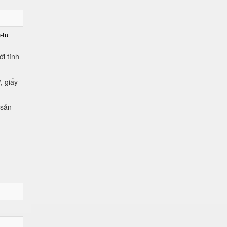
-tu
i tính
, giấy
 sản