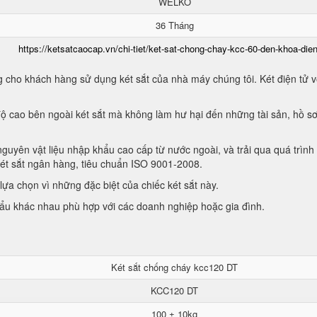
WELKO
36 Tháng
https://ketsatcaocap.vn/chi-tiet/ket-sat-chong-chay-kcc-60-den-khoa-dien
 cho khách hàng sử dụng két sắt của nhà máy chúng tôi. Két điện tử vớ
ộ cao bên ngoài két sắt mà không làm hư hại đến những tài sản, hồ sơ
guyên vật liệu nhập khẩu cao cấp từ nước ngoài, và trải qua quá trình
két sắt ngân hàng, tiêu chuẩn ISO 9001-2008.
ựa chọn vì những đặc biệt của chiếc két sắt này.
hẩu khác nhau phù hợp với các doanh nghiệp hoặc gia đình.
Két sắt chống cháy kcc120 DT
KCC120 DT
100 ± 10kg