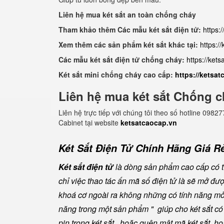
Liên hệ mua két sắt an toàn chống cháy
Tham khảo thêm Các mẫu két sắt điện tử:
https:
Xem thêm các sản phẩm két sắt khác tại:
https:/
Các mẫu két sắt điện tử chống cháy:
https://ket
Két sắt mini chống cháy cao cấp:
https://ketsa
Liên hệ mua két sắt Chống c
Liên hệ trực tiếp với chúng tôi theo số hotline 0
Cabinet tại website
ketsatcaocap.vn
Két Sắt Điện Tử Chính Hãng Giá Rẻ
Két sắt điện tử
là dòng sản phẩm cao cấp có tí
chỉ việc thao tác ấn mã số điện tử là sẽ mở đ
khoá cơ ngoài ra không những có tính năng mở 
năng trong một sản phẩm " giúp cho két sắt có đ
pin trong két sắt , hoặc quên mật mã két sắt, h