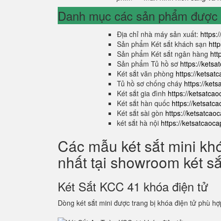
Danh mục các sản phẩm được s
Địa chỉ nhà máy sản xuất:
https:
Sản phẩm Két sắt khách sạn
htt
Sản phẩm Két sắt ngân hàng
htt
Sản phẩm Tủ hồ sơ
https://kets
Két sắt văn phòng
https://ketsa
Tủ hồ sơ chống cháy
https://ket
Két sắt gia đình
https://ketsatca
Két sắt hàn quốc
https://ketsatc
Két sắt sài gòn
https://ketsatcao
két sắt hà nội
https://ketsatcaoc
Các mẫu két sắt mini kh
nhất tại showroom két s
Két Sắt KCC 41 khóa điện tử
Dòng két sắt mini được trang bị khóa điện tử phù hợ