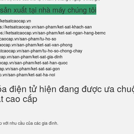
ản xuất tại nhà máy chúng tôi
//ketsatcaocap.vn
ps://ketsatcaocap.vn/san-pham/ket-sat-khach-san
ps://ketsatcaocap.vn/san-pham/ket-sat-ngan-hang-bemc
atcaocap.vn/san-pham/tu-ho-so
tcaocap.vn/san-pham/ket-sat-van-phong
satcaocap.vn/san-pham/tu-ho-so-chong-chay
ocap.vn/san-pham/ket-sat-gia-dinh
aocap.vn/san-pham/ket-sat-han-quoc
cap.vn/san-pham/ket-sat-sai-gon
ap.vn/san-pham/ket-sat-ha-noi
óa điện tử hiện đang được ưa ch
ắt cao cấp
p với nhu cầu của các gia đình.