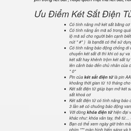
Ưu Điểm Két Sắt Điện T
Có tính năng mở két sắt bằng cơ 
Có tính năng ẩn mã số trong quá 
lộ mã số cho người bên cạnh biết
nút " #" ) là bạnđã có thể sử dụ
Có tính năng báo động chống di c
chuyển két sắt đi thì khi có sự 
két sắt hay khênh trộm két sắt tự
lên cảnh báo đến chủ nhân của ch
" 0"
Pin của
két sắt điện tử
là pin AA
khoảng thời gian từ 10 tháng cho
Két sắt điện tử giúp bạn mở két
sắt khoá cơ
Két sắt điện tử có tính năng báo
3 lần sẽ có chuông báo động van
Với dòng
khóa điện tử
hiện đại 
khác như: khóa vân tay, thẻ từ… 
Bạn có thể xem ngày giờ trên màn
phím "*" màn hình hiển sáng và hi