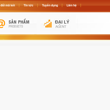
đổi mã két
Tin tức
Tuyển dụng
Liên hệ