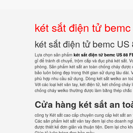
két sắt điện tử bem
két sắt điện tử bemc US
Lựa chọn sản phẩm
két sắt điện tử bemc US 88 F
gỉ để tránh di chuyể, trộm cắp và đục phá két sắt. V
phòng. Sản phẩm két sắt an toàn chống cháy được c
bảo luôn bóng đẹp trong thời gian sử dụng lâu dài.
phù hợp nhu cầu sử dụng. Dòng két sắt welko an to
Với các loại két vân tay, két điện tử, két chống cháy
chống cháy welko thường được làm bằng thép chắc 
Cửa hàng két sắt an to
công ty Két sắt cao cấp chuyên cung cấp két sắt an 
Các sản phẩm két sắt vân tay đem lại cho doanh nghi
được thiết kế đơn giản và thuận tiện. Đem lại cho 
Giúp tủ luôn bóng đẹp bền mầu.