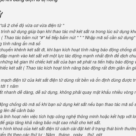
ử
"cả 2 chế độ vừa cơ vừa điện tử "
trình sử dụng giúp bạn khi thao tác mở két sắt ra trong lúc sử dụng kh
 ( Thao tác bấm nút "#" kế tiếp bấm nút " * " Nhập mã số cần sử dụng
ng tính năng ẩn mã số
huyển khênh két sắt đi, khi bạn kích hoạt tính năng báo động chống d
va đập mạnh vào két sắt với một lực tác động mạnh nhất định để dịch ch
 những kẻ gian thì chiếc két sắt của bạn sẽ phát ra tiến hiệu báo động
iếc két sắt ( Thao tác kích hoạt tính năng báo động rất đơn giản ấn g
 mạch điện tử của két sắt điện tử dùng rất bền và ổn định dùng được t
 tới 1 năm
 sắt nhanh dễ dàng, dễ sử dụng, không phải quay mật khẩu nhiều vòng 
 động chống dò mã số khi bạn sử dụng két sắt nếu bạn thao tác mã số 
g lên để cảnh báo
và linh hoạt nên việc tích hợp công nghệ thông minh hoặc kết hợp với l
để giúp tăng khả năng bảo mật cao nhất cho két sắt.
 hình khoá của két sắt điện tử cách cài đặt két ở trạng thái bình thườ
ển thị theo các thứ tự : Năm , tháng , ngày , thứ, giờ