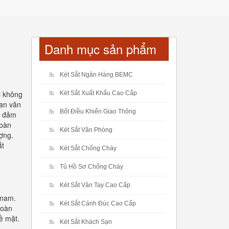
Danh mục sản phẩm
Két Sắt Ngân Hàng BEMC
i không
Két Sắt Xuất Khẩu Cao Cấp
ian văn
Bốt Điều Khiển Giao Thông
n đảm
toàn
Két Sắt Văn Phòng
ợng.
ắt
Két Sắt Chống Cháy
Tủ Hồ Sơ Chống Cháy
Két Sắt Vân Tay Cao Cấp
 nam.
Két Sắt Cánh Đúc Cao Cấp
toàn
ề mặt.
Két Sắt Khách Sạn