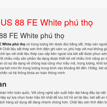
c US 88 FE White phú thọ
 88 FE White phú thọ
E White phú thọ
có trọng lượng lớn được đúc bằng sắt, thép cán nguộ
ới Chất liệu sắt thép sơn tĩnh điện ghi xám vv, phù hợp với mọi không g
hế tạo với chất liệu thép cao cấp bên ngoài của két sắt được phun sơ
 Với nhiều mẫu sản phẩm đa dạng được thiết kế với nhiều tính năng an 
àn có sự đa dạng về chủng loại cũng như mẫu mã, trọng lượng, khối lư
 loại két mini thì trọng lượng trung bình vào khoảng 80 đến 150kg. két s
chắn và hệ thống khóa an toàn thông minh
àn
toàn trên toàn quốc. Với công nghệ sản xuất hiện đại hàng đầu tại việt
ệp sự lựa chọn hoàn hảo tốt nhất để lưu trữ hồ sơ tài liệu. két sắt an 
khách hàng sử dụng dễ dàng nhanh chóng hơn. Chất liệu sơn tĩnh điện b