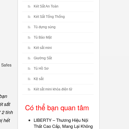
Két Sắt An Toàn
Két Sắt Tổng Thống
Tủ đựng súng
Tủ Bảo Mật
Két sắt mini
Giường Sắt
 Safes
Tủ Hồ Sơ
Kệ sắt
Két sắt mini khóa điện tử
 bạn
t sắt
Có thể bạn quan tâm
 2 tính
ị hết
LIBERTY – Thương Hiệu Nội
Thất Cao Cấp, Mang Lại Không