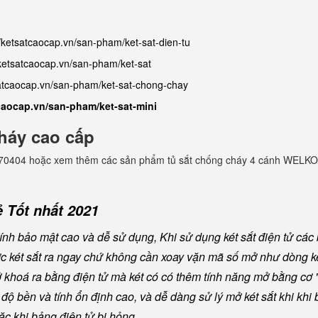
//ketsatcaocap.vn/san-pham/ket-sat-dien-tu
/ketsatcaocap.vn/san-pham/ket-sat
satcaocap.vn/san-pham/ket-sat-chong-chay
tcaocap.vn/san-pham/ket-sat-mini
háy cao cấp
982770404 hoặc xem thêm các sản phẩm tủ sắt chống cháy 4 cánh WELKO
 Tốt nhất 2021
nh bảo mật cao và dễ sử dụng, Khi sử dụng két sắt điện tử các
ược két sắt ra ngay chứ không cần xoay vặn mã số mở như dòng ké
khoá ra bằng điện tử mà két có có thêm tính năng mở bằng cơ "
ộ bền và tính ổn định cao, và dễ dàng sử lý mở két sắt khi khi b
oặc khi bảng điện tử bị hỏng