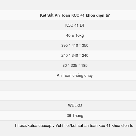
Két Sắt An Toàn KCC 41 khóa điện tử
KCC 41 DT
40 ± 10kg
395 * 410 * 350
240 * 340 * 240
30 * 325 * 185
An Toàn chống cháy
WELKO
36 Tháng
https://ketsatcaocap.vn/chi-tiet/ket-sat-an-toan-kcc-41-khoa-dien-tu